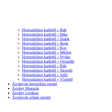
Horoszkópos karkötő » Bak
Horoszkópos karkötő » Bika
Horoszkópos karkötő » Halak
Horoszkópos karkötő » Ikrek
Horoszkópos karkötő » Kos
Horoszkópos karkötő » Mérleg
Horoszkópos karkötő » Nyilas
Horoszkópos karkötő » Oroszlán
Horoszkópos karkötő » Rák
Horoszkópos karkötő » Skorpió
Horoszkópos karkötő » Szűz
Horoszkópos karkötő » Vízöntő
Ásványok horoszkóp szerint
Ásvány Magazin
Ásvány Lexikon
Ásványok színek szerint