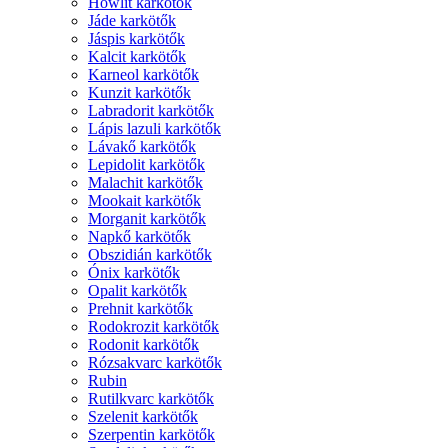
Howlit karkötők
Jáde karkötők
Jáspis karkötők
Kalcit karkötők
Karneol karkötők
Kunzit karkötők
Labradorit karkötők
Lápis lazuli karkötők
Lávakő karkötők
Lepidolit karkötők
Malachit karkötők
Mookait karkötők
Morganit karkötők
Napkő karkötők
Obszidián karkötők
Ónix karkötők
Opalit karkötők
Prehnit karkötők
Rodokrozit karkötők
Rodonit karkötők
Rózsakvarc karkötők
Rubin
Rutilkvarc karkötők
Szelenit karkötők
Szerpentin karkötők