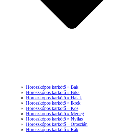
Horoszkópos karkötő » Bak
Horoszkópos karkötő » Bika
Horoszkópos karkötő » Halak
Horoszkópos karkötő » Ikrek
Horoszkópos karkötő » Kos
Horoszkópos karkötő » Mérleg
Horoszkópos karkötő » Nyilas
Horoszkópos karkötő » Oroszlán
Horoszkópos karkötő » Rák