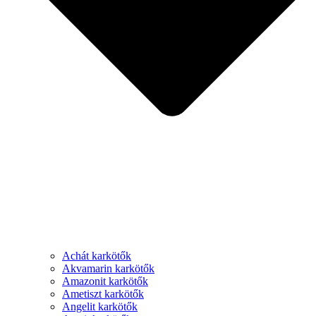
Achát karkötők
Akvamarin karkötők
Amazonit karkötők
Ametiszt karkötők
Angelit karkötők