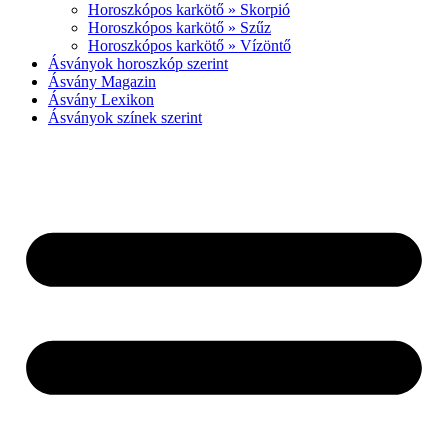
Horoszkópos karkötő » Skorpió
Horoszkópos karkötő » Szűz
Horoszkópos karkötő » Vízöntő
Ásványok horoszkóp szerint
Ásvány Magazin
Ásvány Lexikon
Ásványok színek szerint