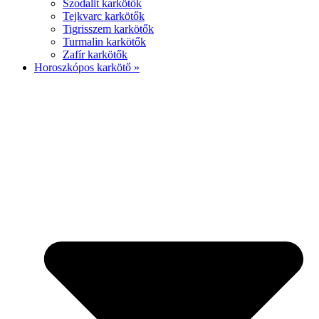
Szodalit karkötők
Tejkvarc karkötők
Tigrisszem karkötők
Turmalin karkötők
Zafír karkötők
Horoszkópos karkötő »