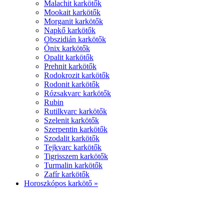
Malachit karkötők
Mookait karkötők
Morganit karkötők
Napkő karkötők
Obszidián karkötők
Ónix karkötők
Opalit karkötők
Prehnit karkötők
Rodokrozit karkötők
Rodonit karkötők
Rózsakvarc karkötők
Rubin
Rutilkvarc karkötők
Szelenit karkötők
Szerpentin karkötők
Szodalit karkötők
Tejkvarc karkötők
Tigrisszem karkötők
Turmalin karkötők
Zafír karkötők
Horoszkópos karkötő »