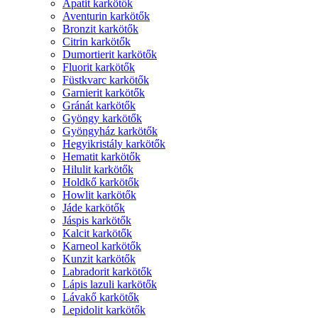
Apatit karkötők
Aventurin karkötők
Bronzit karkötők
Citrin karkötők
Dumortierit karkötők
Fluorit karkötők
Füstkvarc karkötők
Garnierit karkötők
Gránát karkötők
Gyöngy karkötők
Gyöngyház karkötők
Hegyikristály karkötők
Hematit karkötők
Hilulit karkötők
Holdkő karkötők
Howlit karkötők
Jáde karkötők
Jáspis karkötők
Kalcit karkötők
Karneol karkötők
Kunzit karkötők
Labradorit karkötők
Lápis lazuli karkötők
Lávakő karkötők
Lepidolit karkötők