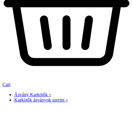
Cart
Ásvány Karkötők »
Karkötők ásványok szerint »