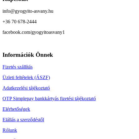
info@gyogyito-asvany.hu
+36 70 678-2444
facebook.com/gyogyitoasvany1
Információk Önnek
Fizetés szállítás
Üzleti feltételek (ÁSZF)
Adatkezelési tájékoztató
OTP Simplepay bankkártyás fizetési tájékoztató
Elérhetőségek
Elállás a szerződéstől
Rólunk