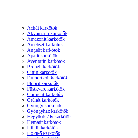
Achát karkötők
Akvamarin karkötők
Amazonit karkötők
Ametiszt karkötők
Angelit karkötők
Apatit karkötők
Aventurin karkötők
Bronzit karkötők
Citrin karkötők
Dumortierit karkötők
Fluorit karkötők
Füstkvarc karkötők
Garnierit karkötők
Gránát karkötők
Gyöngy karkötők
Gyöngyház karkötők
Hegyikristály karkötők
Hematit karkötők
Hilulit karkötők
Holdkő karkötők