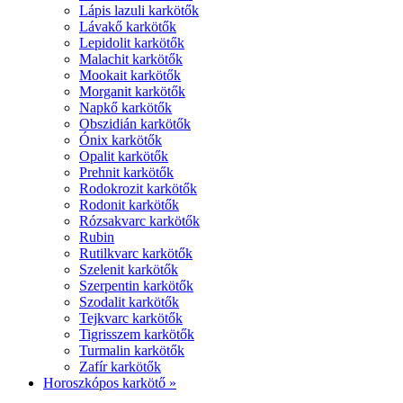
Lápis lazuli karkötők
Lávakő karkötők
Lepidolit karkötők
Malachit karkötők
Mookait karkötők
Morganit karkötők
Napkő karkötők
Obszidián karkötők
Ónix karkötők
Opalit karkötők
Prehnit karkötők
Rodokrozit karkötők
Rodonit karkötők
Rózsakvarc karkötők
Rubin
Rutilkvarc karkötők
Szelenit karkötők
Szerpentin karkötők
Szodalit karkötők
Tejkvarc karkötők
Tigrisszem karkötők
Turmalin karkötők
Zafír karkötők
Horoszkópos karkötő »