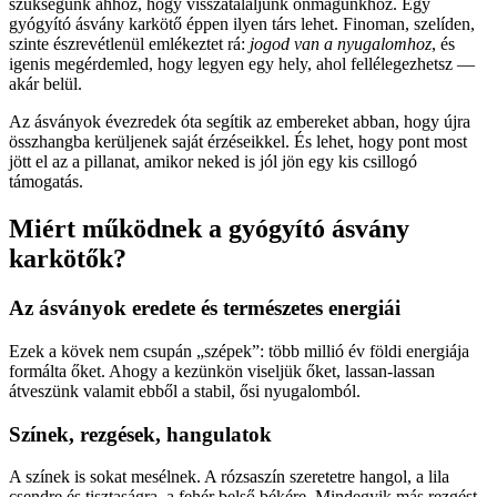
szükségünk ahhoz, hogy visszataláljunk önmagunkhoz. Egy
gyógyító ásvány karkötő éppen ilyen társ lehet. Finoman, szelíden,
szinte észrevétlenül emlékeztet rá:
jogod van a nyugalomhoz
, és
igenis megérdemled, hogy legyen egy hely, ahol fellélegezhetsz —
akár belül.
Az ásványok évezredek óta segítik az embereket abban, hogy újra
összhangba kerüljenek saját érzéseikkel. És lehet, hogy pont most
jött el az a pillanat, amikor neked is jól jön egy kis csillogó
támogatás.
Miért működnek a gyógyító ásvány
karkötők?
Az ásványok eredete és természetes energiái
Ezek a kövek nem csupán „szépek”: több millió év földi energiája
formálta őket. Ahogy a kezünkön viseljük őket, lassan-lassan
átveszünk valamit ebből a stabil, ősi nyugalomból.
Színek, rezgések, hangulatok
A színek is sokat mesélnek. A rózsaszín szeretetre hangol, a lila
csendre és tisztaságra, a fehér belső békére. Mindegyik más rezgést