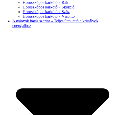
Horoszkópos karkötő » Rák
Horoszkópos karkötő » Skorpió
Horoszkópos karkötő » Szűz
Horoszkópos karkötő » Vízöntő
Ásványok hatás szerint – Teljes útmutató a kristályok
energiáihoz