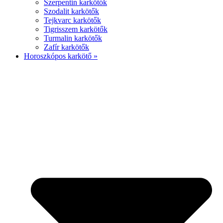
Szerpentin karkötők
Szodalit karkötők
Tejkvarc karkötők
Tigrisszem karkötők
Turmalin karkötők
Zafír karkötők
Horoszkópos karkötő »