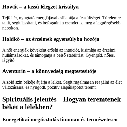
Howlit – a lassú lélegzet kristálya
Tejfehér, nyugtató energiájával csillapítja a feszültséget. Türelemre
tanít, segít lassítani, és befogadni a csendet is, még a legpörgősebb
napokon.
Holdkő – az érzelmek egyensúlyba hozója
A női energiák köveként erősíti az intuíciót, kisimítja az érzelmi
hullámzásokat, és támogatja a belső stabilitást. Gyengéd, nőies,
lágyító.
Aventurin – a könnyedség megtestesítője
A zöld szín békéje átjárja a lelket. Segít rugalmasan reagálni az élet
változásaira, és nyugodt, pozitív alapállapotot teremt.
Spirituális jelentés – Hogyan teremtenek
békét a lélekben?
Energetikai megtisztulás finoman és természetesen