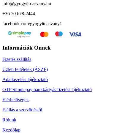
info@gyogyito-asvany.hu
+36 70 678-2444
facebook.com/gyogyitoasvany1
Információk Önnek
Fizetés szállítás
Üzleti feltételek (ÁSZF)
Adatkezelési tájékoztató
OTP Simplepay bankkártyás fizetési tájékoztató
Elérhetőségek
Elállás a szerződéstől
Rólunk
Kezdőlap