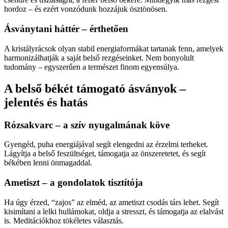
hordoz – és ezért vonzódunk hozzájuk ösztönösen.
Ásványtani háttér – érthetően
A kristályrácsok olyan stabil energiaformákat tartanak fenn, amelyek
harmonizálhatják a saját belső rezgéseinket. Nem bonyolult
tudomány – egyszerűen a természet finom egyensúlya.
A belső békét támogató ásványok –
jelentés és hatás
Rózsakvarc – a szív nyugalmának köve
Gyengéd, puha energiájával segít elengedni az érzelmi terheket.
Lágyítja a belső feszültséget, támogatja az önszeretetet, és segít
békében lenni önmagaddal.
Ametiszt – a gondolatok tisztítója
Ha úgy érzed, “zajos” az elméd, az ametiszt csodás társ lehet. Segít
kisimítani a lelki hullámokat, oldja a stresszt, és támogatja az elalvást
is. Meditációkhoz tökéletes választás.