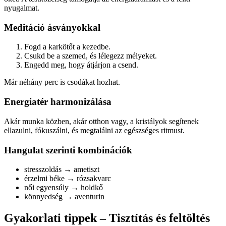
nyugalmat.
Meditáció ásványokkal
Fogd a karkötőt a kezedbe.
Csukd be a szemed, és lélegezz mélyeket.
Engedd meg, hogy átjárjon a csend.
Már néhány perc is csodákat hozhat.
Energiatér harmonizálása
Akár munka közben, akár otthon vagy, a kristályok segítenek
ellazulni, fókuszálni, és megtalálni az egészséges ritmust.
Hangulat szerinti kombinációk
stresszoldás → ametiszt
érzelmi béke → rózsakvarc
női egyensúly → holdkő
könnyedség → aventurin
Gyakorlati tippek – Tisztítás és feltöltés