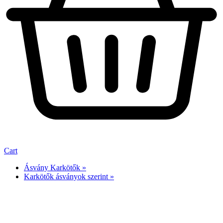
Cart
Ásvány Karkötők »
Karkötők ásványok szerint »