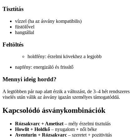
Tisztítás
vízzel (ha az ásvány kompatibilis)
füstölővel
hangtállal
Feltöltés
holdfény: érzelmi kövekhez a legjobb
napfény: energizáló és frissítő
Mennyi ideig hordd?
A legtöbben pár nap alatt érzik a változást, de 3–4 hét rendszeres
viselés után válik az ásvány igazán személyes támogatóddá.
Kapcsolódó ásványkombinációk
Rózsakvarc + Ametiszt
– mély érzelmi tisztulás
Howlit + Holdkő
– nyugalom + női béke
Aventurin + Rózsakvarc
– szeretet + pozitivitás