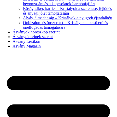
bevonzására és a kapcsolatok harmóniájáért
Bőség, siker, karrier – Kristályok a szerencse, fejlődés
és anyagi jólét támogatására
Alvás, álmatlanság – Kristályok a nyugodt éjszakákért
Önbizalom és önszeretet – Kristályok a belső erő és
önelfogadás támogatására
Ásványok horoszkóp szerint
Ásványok színek szerint
Ásvány Lexikon
Ásvány Magazin