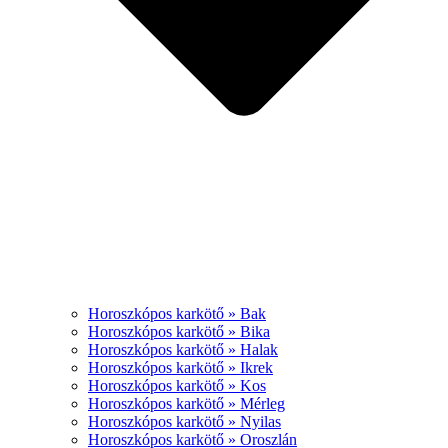
Horoszkópos karkötő » Bak
Horoszkópos karkötő » Bika
Horoszkópos karkötő » Halak
Horoszkópos karkötő » Ikrek
Horoszkópos karkötő » Kos
Horoszkópos karkötő » Mérleg
Horoszkópos karkötő » Nyilas
Horoszkópos karkötő » Oroszlán