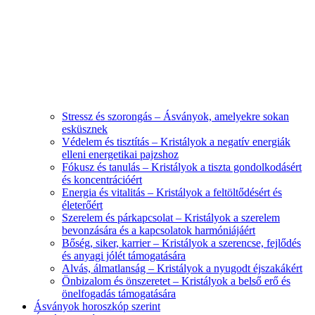
Stressz és szorongás – Ásványok, amelyekre sokan
esküsznek
Védelem és tisztítás – Kristályok a negatív energiák
elleni energetikai pajzshoz
Fókusz és tanulás – Kristályok a tiszta gondolkodásért
és koncentrációért
Energia és vitalitás – Kristályok a feltöltődésért és
életerőért
Szerelem és párkapcsolat – Kristályok a szerelem
bevonzására és a kapcsolatok harmóniájáért
Bőség, siker, karrier – Kristályok a szerencse, fejlődés
és anyagi jólét támogatására
Alvás, álmatlanság – Kristályok a nyugodt éjszakákért
Önbizalom és önszeretet – Kristályok a belső erő és
önelfogadás támogatására
Ásványok horoszkóp szerint