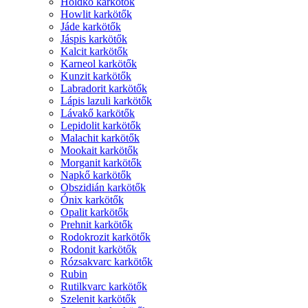
Holdkő karkötők
Howlit karkötők
Jáde karkötők
Jáspis karkötők
Kalcit karkötők
Karneol karkötők
Kunzit karkötők
Labradorit karkötők
Lápis lazuli karkötők
Lávakő karkötők
Lepidolit karkötők
Malachit karkötők
Mookait karkötők
Morganit karkötők
Napkő karkötők
Obszidián karkötők
Ónix karkötők
Opalit karkötők
Prehnit karkötők
Rodokrozit karkötők
Rodonit karkötők
Rózsakvarc karkötők
Rubin
Rutilkvarc karkötők
Szelenit karkötők