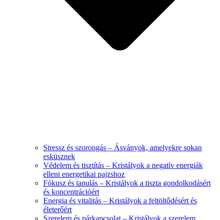
Stressz és szorongás – Ásványok, amelyekre sokan
esküsznek
Védelem és tisztítás – Kristályok a negatív energiák
elleni energetikai pajzshoz
Fókusz és tanulás – Kristályok a tiszta gondolkodásért
és koncentrációért
Energia és vitalitás – Kristályok a feltöltődésért és
életerőért
Szerelem és párkapcsolat – Kristályok a szerelem