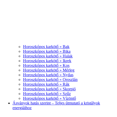
Horoszkópos karkötő » Bak
Horoszkópos karkötő » Bika
Horoszkópos karkötő » Halak
Horoszkópos karkötő » Ikrek
Horoszkópos karkötő » Kos
Horoszkópos karkötő » Mérleg
Horoszkópos karkötő » Nyilas
Horoszkópos karkötő » Oroszlán
Horoszkópos karkötő » Rák
Horoszkópos karkötő » Skorpió
Horoszkópos karkötő » Szűz
Horoszkópos karkötő » Vízöntő
Ásványok hatás szerint – Teljes útmutató a kristályok
energiáihoz