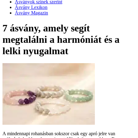
Ásványok színek szerint
Ásvány Lexikon
Ásvány Magazin
7 ásvány, amely segít
megtalálni a harmóniát és a
lelki nyugalmat
A mindennapi rohanásban sokszor csak egy apró jelre van