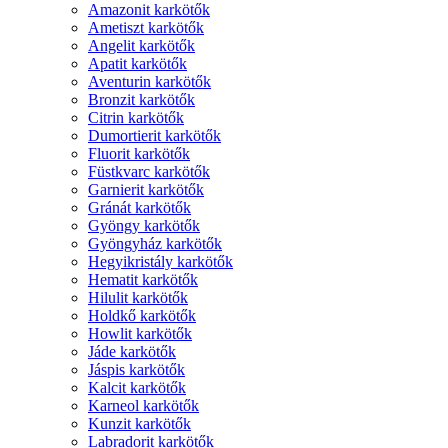
Amazonit karkötők
Ametiszt karkötők
Angelit karkötők
Apatit karkötők
Aventurin karkötők
Bronzit karkötők
Citrin karkötők
Dumortierit karkötők
Fluorit karkötők
Füstkvarc karkötők
Garnierit karkötők
Gránát karkötők
Gyöngy karkötők
Gyöngyház karkötők
Hegyikristály karkötők
Hematit karkötők
Hilulit karkötők
Holdkő karkötők
Howlit karkötők
Jáde karkötők
Jáspis karkötők
Kalcit karkötők
Karneol karkötők
Kunzit karkötők
Labradorit karkötők