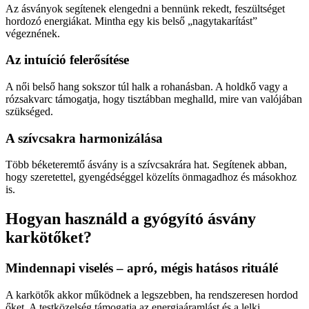
Az ásványok segítenek elengedni a bennünk rekedt, feszültséget
hordozó energiákat. Mintha egy kis belső „nagytakarítást”
végeznének.
Az intuíció felerősítése
A női belső hang sokszor túl halk a rohanásban. A holdkő vagy a
rózsakvarc támogatja, hogy tisztábban meghalld, mire van valójában
szükséged.
A szívcsakra harmonizálása
Több béketeremtő ásvány is a szívcsakrára hat. Segítenek abban,
hogy szeretettel, gyengédséggel közelíts önmagadhoz és másokhoz
is.
Hogyan használd a gyógyító ásvány
karkötőket?
Mindennapi viselés – apró, mégis hatásos rituálé
A karkötők akkor működnek a legszebben, ha rendszeresen hordod
őket. A testközelség támogatja az energiaáramlást és a lelki