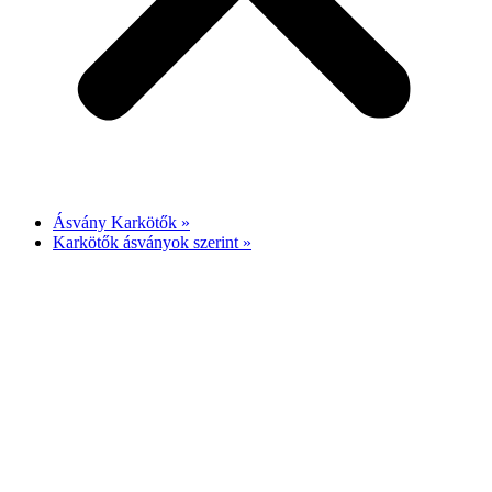
Ásvány Karkötők »
Karkötők ásványok szerint »