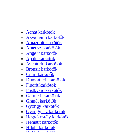
Achát karkötők
Akvamarin karkötők
Amazonit karkötők
Ametiszt karkötők
Angelit karkötők
Apatit karkötők
Aventurin karkötők
Bronzit karkötők
Citrin karkötők
Dumortierit karkötők
Fluorit karkötők
Füstkvarc karkötők
Garnierit karkötők
Gránát karkötők
Gyöngy karkötők
Gyöngyház karkötők
Hegyikristály karkötők
Hematit karkötők
Hilulit karkötők