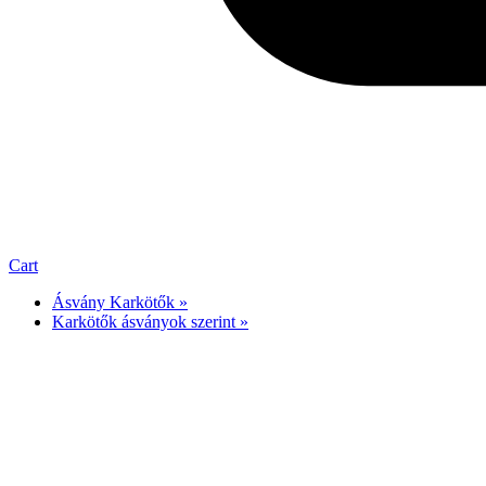
Cart
Ásvány Karkötők »
Karkötők ásványok szerint »