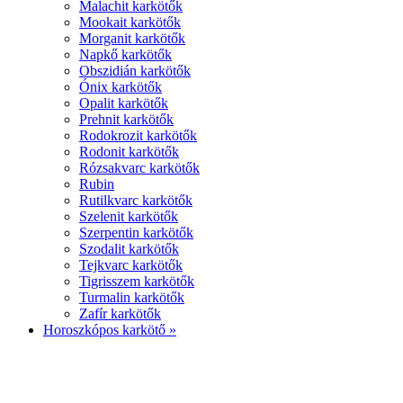
Malachit karkötők
Mookait karkötők
Morganit karkötők
Napkő karkötők
Obszidián karkötők
Ónix karkötők
Opalit karkötők
Prehnit karkötők
Rodokrozit karkötők
Rodonit karkötők
Rózsakvarc karkötők
Rubin
Rutilkvarc karkötők
Szelenit karkötők
Szerpentin karkötők
Szodalit karkötők
Tejkvarc karkötők
Tigrisszem karkötők
Turmalin karkötők
Zafír karkötők
Horoszkópos karkötő »