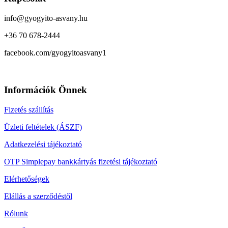
info@gyogyito-asvany.hu
+36 70 678-2444
facebook.com/gyogyitoasvany1
Információk Önnek
Fizetés szállítás
Üzleti feltételek (ÁSZF)
Adatkezelési tájékoztató
OTP Simplepay bankkártyás fizetési tájékoztató
Elérhetőségek
Elállás a szerződéstől
Rólunk