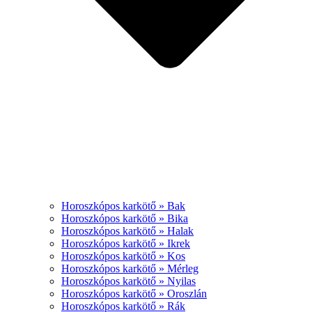
Horoszkópos karkötő » Bak
Horoszkópos karkötő » Bika
Horoszkópos karkötő » Halak
Horoszkópos karkötő » Ikrek
Horoszkópos karkötő » Kos
Horoszkópos karkötő » Mérleg
Horoszkópos karkötő » Nyilas
Horoszkópos karkötő » Oroszlán
Horoszkópos karkötő » Rák