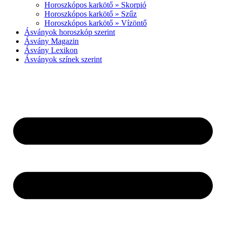
Horoszkópos karkötő » Skorpió
Horoszkópos karkötő » Szűz
Horoszkópos karkötő » Vízöntő
Ásványok horoszkóp szerint
Ásvány Magazin
Ásvány Lexikon
Ásványok színek szerint