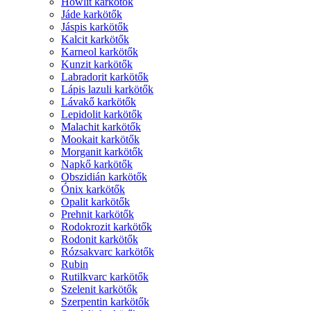
Howlit karkötők
Jáde karkötők
Jáspis karkötők
Kalcit karkötők
Karneol karkötők
Kunzit karkötők
Labradorit karkötők
Lápis lazuli karkötők
Lávakő karkötők
Lepidolit karkötők
Malachit karkötők
Mookait karkötők
Morganit karkötők
Napkő karkötők
Obszidián karkötők
Ónix karkötők
Opalit karkötők
Prehnit karkötők
Rodokrozit karkötők
Rodonit karkötők
Rózsakvarc karkötők
Rubin
Rutilkvarc karkötők
Szelenit karkötők
Szerpentin karkötők