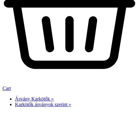
Cart
Ásvány Karkötők »
Karkötők ásványok szerint »