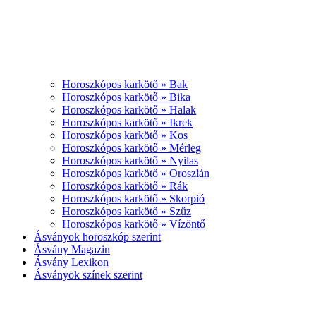
Horoszkópos karkötő » Bak
Horoszkópos karkötő » Bika
Horoszkópos karkötő » Halak
Horoszkópos karkötő » Ikrek
Horoszkópos karkötő » Kos
Horoszkópos karkötő » Mérleg
Horoszkópos karkötő » Nyilas
Horoszkópos karkötő » Oroszlán
Horoszkópos karkötő » Rák
Horoszkópos karkötő » Skorpió
Horoszkópos karkötő » Szűz
Horoszkópos karkötő » Vízöntő
Ásványok horoszkóp szerint
Ásvány Magazin
Ásvány Lexikon
Ásványok színek szerint