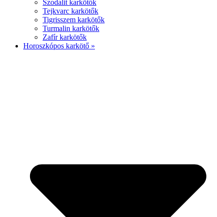
Szodalit karkötők
Tejkvarc karkötők
Tigrisszem karkötők
Turmalin karkötők
Zafír karkötők
Horoszkópos karkötő »