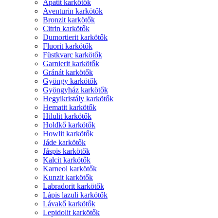
Apatit karkötők
Aventurin karkötők
Bronzit karkötők
Citrin karkötők
Dumortierit karkötők
Fluorit karkötők
Füstkvarc karkötők
Garnierit karkötők
Gránát karkötők
Gyöngy karkötők
Gyöngyház karkötők
Hegyikristály karkötők
Hematit karkötők
Hilulit karkötők
Holdkő karkötők
Howlit karkötők
Jáde karkötők
Jáspis karkötők
Kalcit karkötők
Karneol karkötők
Kunzit karkötők
Labradorit karkötők
Lápis lazuli karkötők
Lávakő karkötők
Lepidolit karkötők