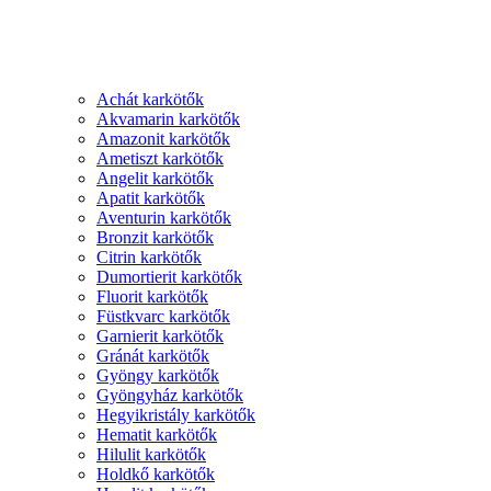
Achát karkötők
Akvamarin karkötők
Amazonit karkötők
Ametiszt karkötők
Angelit karkötők
Apatit karkötők
Aventurin karkötők
Bronzit karkötők
Citrin karkötők
Dumortierit karkötők
Fluorit karkötők
Füstkvarc karkötők
Garnierit karkötők
Gránát karkötők
Gyöngy karkötők
Gyöngyház karkötők
Hegyikristály karkötők
Hematit karkötők
Hilulit karkötők
Holdkő karkötők