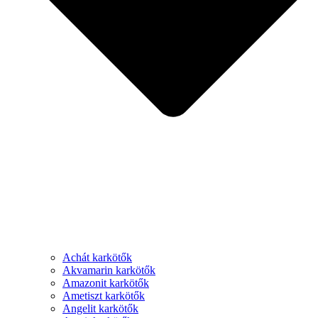
Achát karkötők
Akvamarin karkötők
Amazonit karkötők
Ametiszt karkötők
Angelit karkötők