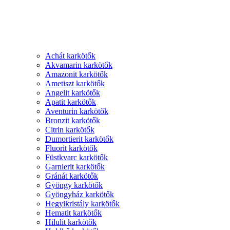
Achát karkötők
Akvamarin karkötők
Amazonit karkötők
Ametiszt karkötők
Angelit karkötők
Apatit karkötők
Aventurin karkötők
Bronzit karkötők
Citrin karkötők
Dumortierit karkötők
Fluorit karkötők
Füstkvarc karkötők
Garnierit karkötők
Gránát karkötők
Gyöngy karkötők
Gyöngyház karkötők
Hegyikristály karkötők
Hematit karkötők
Hilulit karkötők