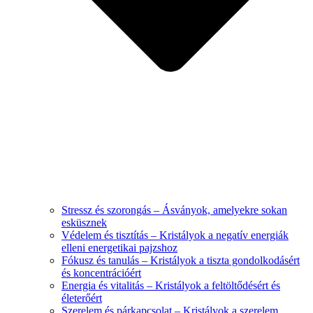
Stressz és szorongás – Ásványok, amelyekre sokan
esküsznek
Védelem és tisztítás – Kristályok a negatív energiák
elleni energetikai pajzshoz
Fókusz és tanulás – Kristályok a tiszta gondolkodásért
és koncentrációért
Energia és vitalitás – Kristályok a feltöltődésért és
életerőért
Szerelem és párkapcsolat – Kristályok a szerelem