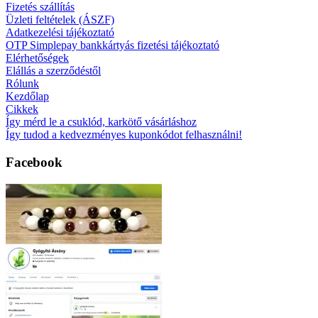
Fizetés szállítás
Üzleti feltételek (ÁSZF)
Adatkezelési tájékoztató
OTP Simplepay bankkártyás fizetési tájékoztató
Elérhetőségek
Elállás a szerződéstől
Rólunk
Kezdőlap
Cikkek
Így mérd le a csuklód, karkötő vásárláshoz
Így tudod a kedvezményes kuponkódot felhasználni!
Facebook