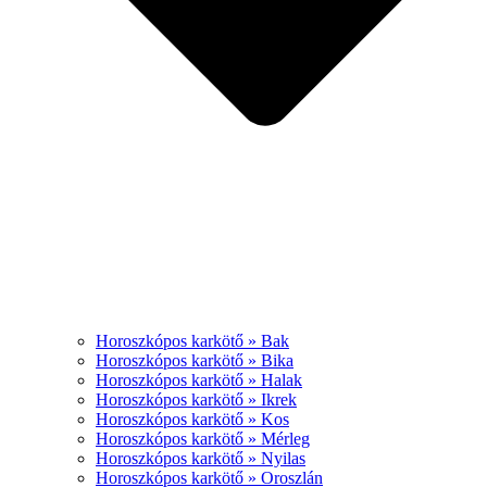
Horoszkópos karkötő » Bak
Horoszkópos karkötő » Bika
Horoszkópos karkötő » Halak
Horoszkópos karkötő » Ikrek
Horoszkópos karkötő » Kos
Horoszkópos karkötő » Mérleg
Horoszkópos karkötő » Nyilas
Horoszkópos karkötő » Oroszlán