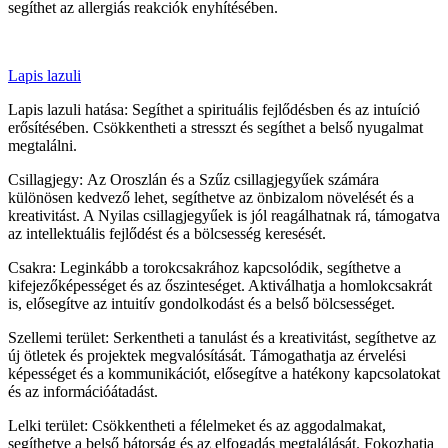
segíthet az allergiás reakciók enyhítésében.
Lapis lazuli
Lapis lazuli hatása: Segíthet a spirituális fejlődésben és az intuíció
erősítésében. Csökkentheti a stresszt és segíthet a belső nyugalmat
megtalálni.
Csillagjegy: Az Oroszlán és a Szűz csillagjegyűek számára
különösen kedvező lehet, segíthetve az önbizalom növelését és a
kreativitást. A Nyilas csillagjegyűek is jól reagálhatnak rá, támogatva
az intellektuális fejlődést és a bölcsesség keresését.
Csakra: Leginkább a torokcsakrához kapcsolódik, segíthetve a
kifejezőképességet és az őszinteséget. Aktiválhatja a homlokcsakrát
is, elősegítve az intuitív gondolkodást és a belső bölcsességet.
Szellemi terület: Serkentheti a tanulást és a kreativitást, segíthetve az
új ötletek és projektek megvalósítását. Támogathatja az érvelési
képességet és a kommunikációt, elősegítve a hatékony kapcsolatokat
és az információátadást.
Lelki terület: Csökkentheti a félelmeket és az aggodalmakat,
segíthetve a belső bátorság és az elfogadás megtalálását. Fokozhatja