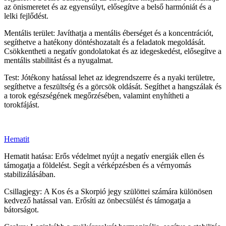
az önismeretet és az egyensúlyt, elősegítve a belső harmóniát és a
lelki fejlődést.
Mentális terület: Javíthatja a mentális éberséget és a koncentrációt,
segíthetve a hatékony döntéshozatalt és a feladatok megoldását.
Csökkentheti a negatív gondolatokat és az idegeskedést, elősegítve a
mentális stabilitást és a nyugalmat.
Test: Jótékony hatással lehet az idegrendszerre és a nyaki területre,
segíthetve a feszültség és a görcsök oldását. Segíthet a hangszálak és
a torok egészségének megőrzésében, valamint enyhítheti a
torokfájást.
Hematit
Hematit hatása: Erős védelmet nyújt a negatív energiák ellen és
támogatja a földelést. Segít a vérképzésben és a vérnyomás
stabilizálásában.
Csillagjegy: A Kos és a Skorpió jegy szülöttei számára különösen
kedvező hatással van. Erősíti az önbecsülést és támogatja a
bátorságot.