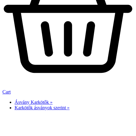
Cart
Ásvány Karkötők »
Karkötők ásványok szerint »