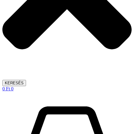
KERESÉS
0
Ft
0