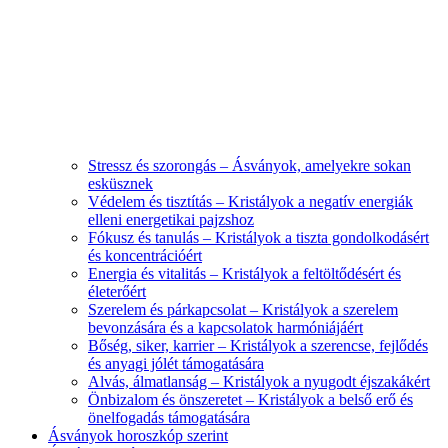
Stressz és szorongás – Ásványok, amelyekre sokan
esküsznek
Védelem és tisztítás – Kristályok a negatív energiák
elleni energetikai pajzshoz
Fókusz és tanulás – Kristályok a tiszta gondolkodásért
és koncentrációért
Energia és vitalitás – Kristályok a feltöltődésért és
életerőért
Szerelem és párkapcsolat – Kristályok a szerelem
bevonzására és a kapcsolatok harmóniájáért
Bőség, siker, karrier – Kristályok a szerencse, fejlődés
és anyagi jólét támogatására
Alvás, álmatlanság – Kristályok a nyugodt éjszakákért
Önbizalom és önszeretet – Kristályok a belső erő és
önelfogadás támogatására
Ásványok horoszkóp szerint