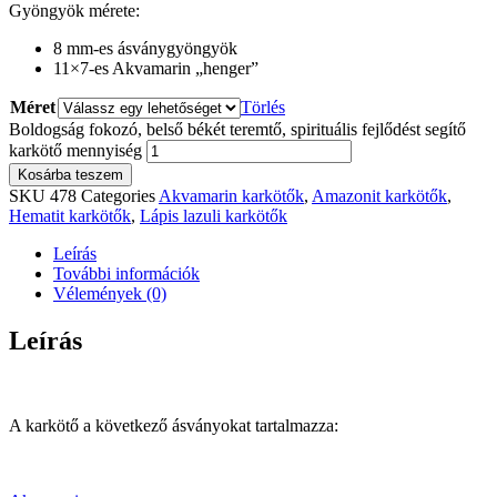
Gyöngyök mérete:
8 mm-es ásványgyöngyök
11×7-es Akvamarin „henger”
Méret
Törlés
Boldogság fokozó, belső békét teremtő, spirituális fejlődést segítő
karkötő mennyiség
Kosárba teszem
SKU
478
Categories
Akvamarin karkötők
,
Amazonit karkötők
,
Hematit karkötők
,
Lápis lazuli karkötők
Leírás
További információk
Vélemények (0)
Leírás
A karkötő a következő ásványokat tartalmazza: