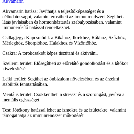
Akvamarin
Akvamarin hatása: Javíthatja a teljesítőképességet és a
céltudatosságot, valamint erősítheti az immunrendszert. Segíthet a
látás javításában és hormonháztartás szabályozásában, valamint
immunerősítő hatással rendelkezhet.
Csillagjegy: Kapcsolódik a Bikához, Ikrekhez, Rákhoz, Szűzhöz,
Mérleghöz, Skorpióhoz, Halakhoz és Vízöntőhöz.
Csakra: A torokcsakrát képes tisztítani és aktiválni.
Szellemi terület: Elősegítheti az előrelátó gondolkodást és a látókör
kiszélesítését.
Lelki terület: Segíthet az önbizalom növelésében és az érzelmi
stabilitás fenntartásában.
Mentális terület: Csökkentheti a stresszt és a szorongást, javítva a
mentális egészséget
Test: Jótékony hatással lehet az izmokra és az ízületekre, valamint
támogathatja az immunrendszer működését.