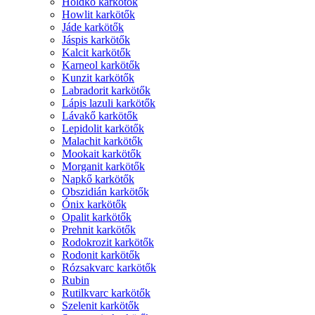
Holdkő karkötők
Howlit karkötők
Jáde karkötők
Jáspis karkötők
Kalcit karkötők
Karneol karkötők
Kunzit karkötők
Labradorit karkötők
Lápis lazuli karkötők
Lávakő karkötők
Lepidolit karkötők
Malachit karkötők
Mookait karkötők
Morganit karkötők
Napkő karkötők
Obszidián karkötők
Ónix karkötők
Opalit karkötők
Prehnit karkötők
Rodokrozit karkötők
Rodonit karkötők
Rózsakvarc karkötők
Rubin
Rutilkvarc karkötők
Szelenit karkötők