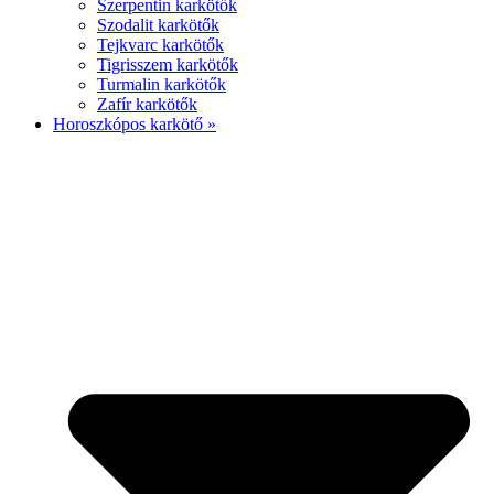
Szerpentin karkötők
Szodalit karkötők
Tejkvarc karkötők
Tigrisszem karkötők
Turmalin karkötők
Zafír karkötők
Horoszkópos karkötő »