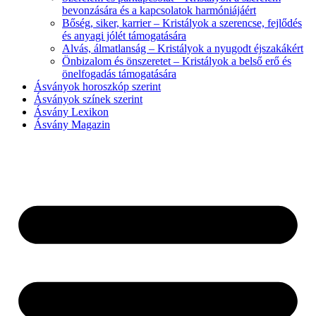
bevonzására és a kapcsolatok harmóniájáért
Bőség, siker, karrier – Kristályok a szerencse, fejlődés
és anyagi jólét támogatására
Alvás, álmatlanság – Kristályok a nyugodt éjszakákért
Önbizalom és önszeretet – Kristályok a belső erő és
önelfogadás támogatására
Ásványok horoszkóp szerint
Ásványok színek szerint
Ásvány Lexikon
Ásvány Magazin