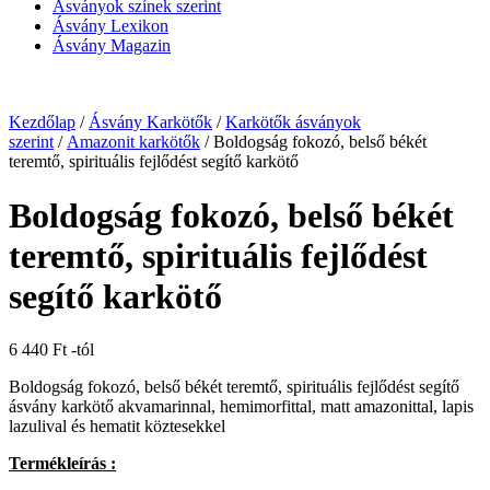
Ásványok színek szerint
Ásvány Lexikon
Ásvány Magazin
Kezdőlap
/
Ásvány Karkötők
/
Karkötők ásványok
szerint
/
Amazonit karkötők
/ Boldogság fokozó, belső békét
teremtő, spirituális fejlődést segítő karkötő
Boldogság fokozó, belső békét
teremtő, spirituális fejlődést
segítő karkötő
6 440
Ft
-tól
Boldogság fokozó, belső békét teremtő, spirituális fejlődést segítő
ásvány karkötő akvamarinnal, hemimorfittal, matt amazonittal, lapis
lazulival és hematit köztesekkel
Termékleírás :