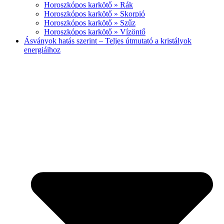
Horoszkópos karkötő » Rák
Horoszkópos karkötő » Skorpió
Horoszkópos karkötő » Szűz
Horoszkópos karkötő » Vízöntő
Ásványok hatás szerint – Teljes útmutató a kristályok
energiáihoz