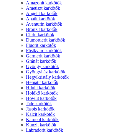
Amazonit karkötők
Ametiszt karkötők
Angelit karkötők
Apatit karkötők
Aventurin karkötők
Bronzit karkötők
Citrin karkötők
Dumortierit karkötők
Fluorit karkötők
Füstkvarc karkötők
Garnierit karkötők
Gránát karkötők
Gyöngy karkötők
Gyöngyház karkötők
Hegyikristály karkötők
Hematit karkötők
Hilulit karkötők
Holdkő karkötők
Howlit karkötők
Jáde karkötők
Jáspis karkötők
Kalcit karkötők
Karneol karkötők
Kunzit karkötők
Labradorit karkötők