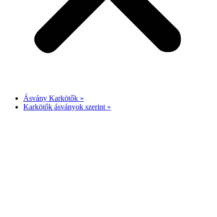
Ásvány Karkötők »
Karkötők ásványok szerint »