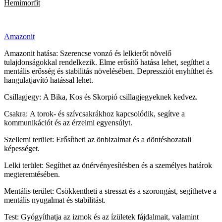
Hemimorfit
Amazonit
Amazonit hatása: Szerencse vonzó és lelkierőt növelő
tulajdonságokkal rendelkezik. Elme erősítő hatása lehet, segíthet a
mentális erősség és stabilitás növelésében. Depressziót enyhíthet és
hangulatjavító hatással lehet.
Csillagjegy: A Bika, Kos és Skorpió csillagjegyeknek kedvez.
Csakra: A torok- és szívcsakrákhoz kapcsolódik, segítve a
kommunikációt és az érzelmi egyensúlyt.
Szellemi terület: Erősítheti az önbizalmat és a döntéshozatali
képességet.
Lelki terület: Segíthet az önérvényesítésben és a személyes határok
megteremtésében.
Mentális terület: Csökkentheti a stresszt és a szorongást, segíthetve a
mentális nyugalmat és stabilitást.
Test: Gyógyíthatja az izmok és az ízületek fájdalmait, valamint