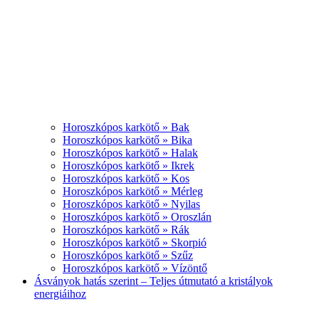
Horoszkópos karkötő » Bak
Horoszkópos karkötő » Bika
Horoszkópos karkötő » Halak
Horoszkópos karkötő » Ikrek
Horoszkópos karkötő » Kos
Horoszkópos karkötő » Mérleg
Horoszkópos karkötő » Nyilas
Horoszkópos karkötő » Oroszlán
Horoszkópos karkötő » Rák
Horoszkópos karkötő » Skorpió
Horoszkópos karkötő » Szűz
Horoszkópos karkötő » Vízöntő
Ásványok hatás szerint – Teljes útmutató a kristályok
energiáihoz