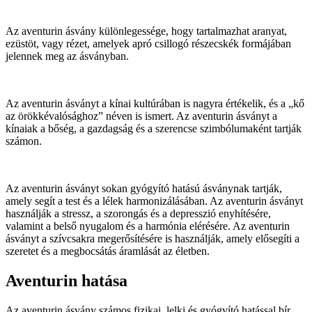
Az aventurin ásvány különlegessége, hogy tartalmazhat aranyat,
ezüstöt, vagy rézet, amelyek apró csillogó részecskék formájában
jelennek meg az ásványban.
Az aventurin ásványt a kínai kultúrában is nagyra értékelik, és a „kő
az örökkévalósághoz” néven is ismert. Az aventurin ásványt a
kínaiak a bőség, a gazdagság és a szerencse szimbólumaként tartják
számon.
Az aventurin ásványt sokan gyógyító hatású ásványnak tartják,
amely segít a test és a lélek harmonizálásában. Az aventurin ásványt
használják a stressz, a szorongás és a depresszió enyhítésére,
valamint a belső nyugalom és a harmónia elérésére. Az aventurin
ásványt a szívcsakra megerősítésére is használják, amely elősegíti a
szeretet és a megbocsátás áramlását az életben.
Aventurin hatása
Az aventurin ásvány számos fizikai, lelki és gyógyító hatással bír.