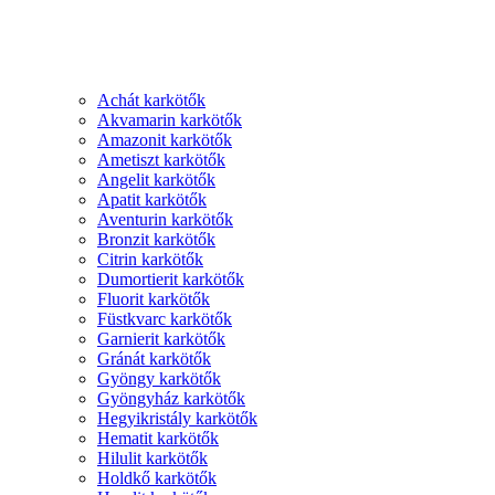
Achát karkötők
Akvamarin karkötők
Amazonit karkötők
Ametiszt karkötők
Angelit karkötők
Apatit karkötők
Aventurin karkötők
Bronzit karkötők
Citrin karkötők
Dumortierit karkötők
Fluorit karkötők
Füstkvarc karkötők
Garnierit karkötők
Gránát karkötők
Gyöngy karkötők
Gyöngyház karkötők
Hegyikristály karkötők
Hematit karkötők
Hilulit karkötők
Holdkő karkötők