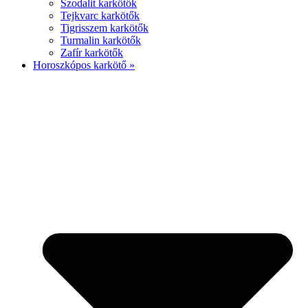
Szodalit karkötők
Tejkvarc karkötők
Tigrisszem karkötők
Turmalin karkötők
Zafír karkötők
Horoszkópos karkötő »