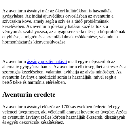
Az aventurin ásványt már az ókori kultúrákban is használták
gyógyításra. Az indiai ajurvédikus orvoslásban az aventurin a
szívcsakra köve, amely segít a szív és a tüdő problémáinak
kezelésében. Az aventurin jótékony hatásai közé tartozik a
vérnyomás szabályozása, az anyagcsere serkentése, a bőrproblémák
enyhítése, a migrén és a szemfájdalmak csökkentése, valamint a
hormonháztartás kiegyensúlyozása.
Az aventurin
ásvány pozitív hatásai
miatt egyre népszerűbb az
alternatív gyógyászatban is. Az aventurin elixír segíthet a stressz és a
szorongás kezelésében, valamint javíthatja az alvás minőségét. Az
aventurin ásványt a meditáció során is használják, mivel segít a
belső béke és harmónia elérésében.
Aventurin eredete
Az aventurin ásványt először az 1700-as években fedezte fel egy
velencei üvegmester, aki véletlenül aranyat keverte az üvegbe. Azóta
az aventurin ásványt széles körben használják ékszerek, dísztárgyak
és egyéb dekorációk készítéséhez.