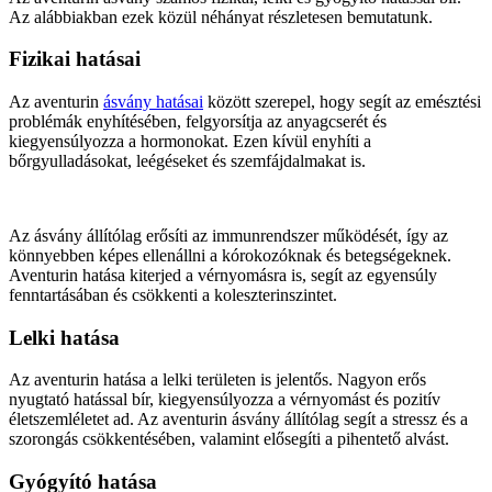
Az alábbiakban ezek közül néhányat részletesen bemutatunk.
Fizikai hatásai
Az aventurin
ásvány hatásai
között szerepel, hogy segít az emésztési
problémák enyhítésében, felgyorsítja az anyagcserét és
kiegyensúlyozza a hormonokat. Ezen kívül enyhíti a
bőrgyulladásokat, leégéseket és szemfájdalmakat is.
Az ásvány állítólag erősíti az immunrendszer működését, így az
könnyebben képes ellenállni a kórokozóknak és betegségeknek.
Aventurin hatása kiterjed a vérnyomásra is, segít az egyensúly
fenntartásában és csökkenti a koleszterinszintet.
Lelki hatása
Az aventurin hatása a lelki területen is jelentős. Nagyon erős
nyugtató hatással bír, kiegyensúlyozza a vérnyomást és pozitív
életszemléletet ad. Az aventurin ásvány állítólag segít a stressz és a
szorongás csökkentésében, valamint elősegíti a pihentető alvást.
Gyógyító hatása