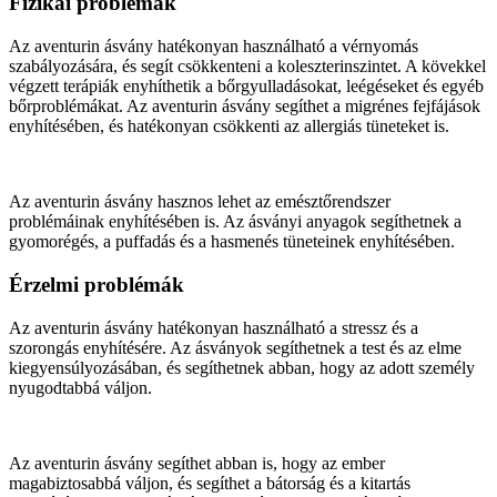
Fizikai problémák
Az aventurin ásvány hatékonyan használható a vérnyomás
szabályozására, és segít csökkenteni a koleszterinszintet. A kövekkel
végzett terápiák enyhíthetik a bőrgyulladásokat, leégéseket és egyéb
bőrproblémákat. Az aventurin ásvány segíthet a migrénes fejfájások
enyhítésében, és hatékonyan csökkenti az allergiás tüneteket is.
Az aventurin ásvány hasznos lehet az emésztőrendszer
problémáinak enyhítésében is. Az ásványi anyagok segíthetnek a
gyomorégés, a puffadás és a hasmenés tüneteinek enyhítésében.
Érzelmi problémák
Az aventurin ásvány hatékonyan használható a stressz és a
szorongás enyhítésére. Az ásványok segíthetnek a test és az elme
kiegyensúlyozásában, és segíthetnek abban, hogy az adott személy
nyugodtabbá váljon.
Az aventurin ásvány segíthet abban is, hogy az ember
magabiztosabbá váljon, és segíthet a bátorság és a kitartás