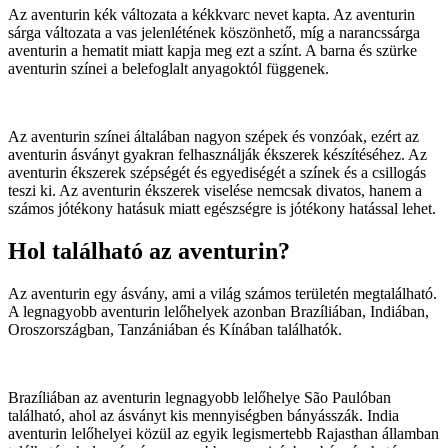
Az aventurin kék változata a kékkvarc nevet kapta. Az aventurin
sárga változata a vas jelenlétének köszönhető, míg a narancssárga
aventurin a hematit miatt kapja meg ezt a színt. A barna és szürke
aventurin színei a belefoglalt anyagoktól függenek.
Az aventurin színei általában nagyon szépek és vonzóak, ezért az
aventurin ásványt gyakran felhasználják ékszerek készítéséhez. Az
aventurin ékszerek szépségét és egyediségét a színek és a csillogás
teszi ki. Az aventurin ékszerek viselése nemcsak divatos, hanem a
számos jótékony hatásuk miatt egészségre is jótékony hatással lehet.
Hol található az aventurin?
Az aventurin egy ásvány, ami a világ számos területén megtalálható.
A legnagyobb aventurin lelőhelyek azonban Brazíliában, Indiában,
Oroszországban, Tanzániában és Kínában találhatók.
Brazíliában az aventurin legnagyobb lelőhelye São Paulóban
található, ahol az ásványt kis mennyiségben bányásszák. India
aventurin lelőhelyei közül az egyik legismertebb Rajasthan államban