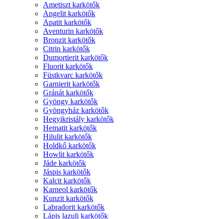
Ametiszt karkötők
Angelit karkötők
Apatit karkötők
Aventurin karkötők
Bronzit karkötők
Citrin karkötők
Dumortierit karkötők
Fluorit karkötők
Füstkvarc karkötők
Garnierit karkötők
Gránát karkötők
Gyöngy karkötők
Gyöngyház karkötők
Hegyikristály karkötők
Hematit karkötők
Hilulit karkötők
Holdkő karkötők
Howlit karkötők
Jáde karkötők
Jáspis karkötők
Kalcit karkötők
Karneol karkötők
Kunzit karkötők
Labradorit karkötők
Lápis lazuli karkötők