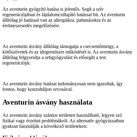
Az aventurin gyógyító hatása is jelentős. Segít a szív
regenerációjában és fájdalomcsillapító hatással bír. Az aventurin
állítólag jó hatással van az allergiákra, pattanásokra és az
érelmeszesedés megelőzésére.
Az aventurin ásvány állítólag támogatja a csecsemőmirigy, a
kötőszövetek és az idegrendszer működését is. Az aventurin ásvány
állítólag felgyorsítja a sebgyógyulást és elősegíti a test
regenerációját.
Az aventurin ásvány hatásai tudományosan nem igazoltak, így
fontos, hogy konzultáljon orvosával.
Aventurin ásvány használata
Az aventurin ásvány számos területen használható, legyen szó
fizikai vagy érzelmi problémákról. Az alternatív gyógyászatban
gyakran használják a következő területeken: