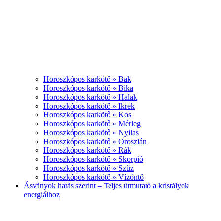
Horoszkópos karkötő » Bak
Horoszkópos karkötő » Bika
Horoszkópos karkötő » Halak
Horoszkópos karkötő » Ikrek
Horoszkópos karkötő » Kos
Horoszkópos karkötő » Mérleg
Horoszkópos karkötő » Nyilas
Horoszkópos karkötő » Oroszlán
Horoszkópos karkötő » Rák
Horoszkópos karkötő » Skorpió
Horoszkópos karkötő » Szűz
Horoszkópos karkötő » Vízöntő
Ásványok hatás szerint – Teljes útmutató a kristályok
energiáihoz