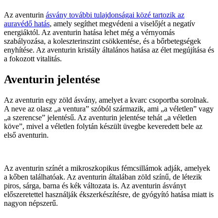
Az aventurin
ásvány további tulajdonságai közé tartozik az
auravédő hatás
, amely segíthet megvédeni a viselőjét a negatív
energiáktól. Az aventurin hatása lehet még a vérnyomás
szabályozása, a koleszterinszint csökkentése, és a bőrbetegségek
enyhítése. Az aventurin kristály általános hatása az élet megújítása és
a fokozott vitalitás.
Aventurin jelentése
Az aventurin egy zöld ásvány, amelyet a kvarc csoportba sorolnak.
A neve az olasz „a ventura” szóból származik, ami „a véletlen” vagy
„a szerencse” jelentésű. Az aventurin jelentése tehát „a véletlen
köve”, mivel a véletlen folytán készült üvegbe keveredett bele az
első aventurin.
Az aventurin színét a mikroszkopikus fémcsillámok adják, amelyek
a kőben találhatóak. Az aventurin általában zöld színű, de létezik
piros, sárga, barna és kék változata is. Az aventurin ásványt
előszeretettel használják ékszerkészítésre, de gyógyító hatása miatt is
nagyon népszerű.