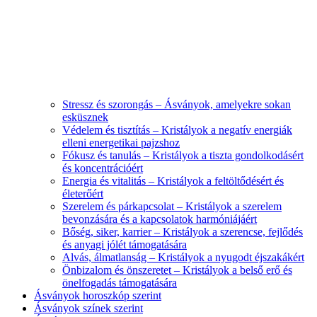
Stressz és szorongás – Ásványok, amelyekre sokan
esküsznek
Védelem és tisztítás – Kristályok a negatív energiák
elleni energetikai pajzshoz
Fókusz és tanulás – Kristályok a tiszta gondolkodásért
és koncentrációért
Energia és vitalitás – Kristályok a feltöltődésért és
életerőért
Szerelem és párkapcsolat – Kristályok a szerelem
bevonzására és a kapcsolatok harmóniájáért
Bőség, siker, karrier – Kristályok a szerencse, fejlődés
és anyagi jólét támogatására
Alvás, álmatlanság – Kristályok a nyugodt éjszakákért
Önbizalom és önszeretet – Kristályok a belső erő és
önelfogadás támogatására
Ásványok horoszkóp szerint
Ásványok színek szerint