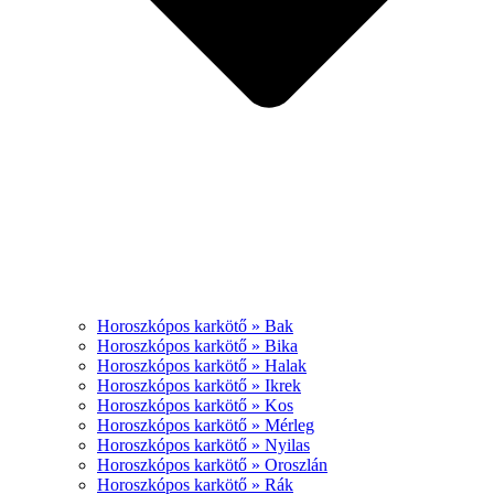
Horoszkópos karkötő » Bak
Horoszkópos karkötő » Bika
Horoszkópos karkötő » Halak
Horoszkópos karkötő » Ikrek
Horoszkópos karkötő » Kos
Horoszkópos karkötő » Mérleg
Horoszkópos karkötő » Nyilas
Horoszkópos karkötő » Oroszlán
Horoszkópos karkötő » Rák