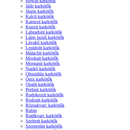
Howlit karkötők
Jáde karkötők
Jáspis karkötők
Kalcit karkötők
Karneol karkötők
Kunzit karkötők
Labradorit karkötők
Lápis lazuli karkötők
Lávakő karkötők
Lepidolit karkötők
Malachit karkötők
Mookait karkötők
Morganit karkötők
Napkő karkötők
Obszidián karkötők
Ónix karkötők
Opalit karkötők
Prehnit karkötők
Rodokrozit karkötők
Rodonit karkötők
Rózsakvarc karkötők
Rubin
Rutilkvarc karkötők
Szelenit karkötők
Szerpentin karkötők