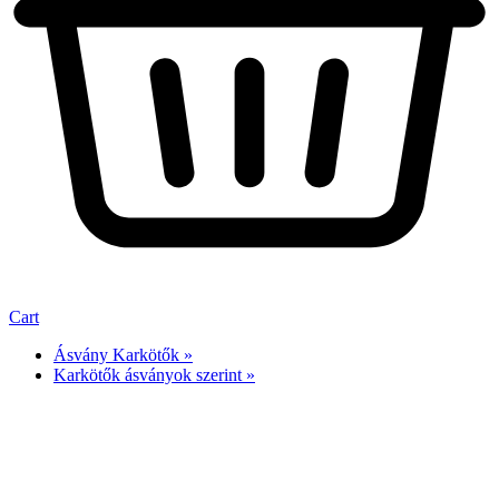
Cart
Ásvány Karkötők »
Karkötők ásványok szerint »