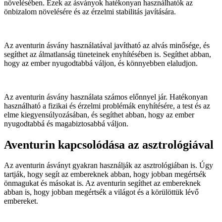
növelésében. Ezek az ásványok hatékonyan használhatók az
önbizalom növelésére és az érzelmi stabilitás javítására.
Az aventurin ásvány használatával javítható az alvás minősége, és
segíthet az álmatlanság tüneteinek enyhítésében is. Segíthet abban,
hogy az ember nyugodtabbá váljon, és könnyebben elaludjon.
Az aventurin ásvány használata számos előnnyel jár. Hatékonyan
használható a fizikai és érzelmi problémák enyhítésére, a test és az
elme kiegyensúlyozásában, és segíthet abban, hogy az ember
nyugodtabbá és magabiztosabbá váljon.
Aventurin kapcsolódása az asztrológiával
Az aventurin ásványt gyakran használják az asztrológiában is. Úgy
tartják, hogy segít az embereknek abban, hogy jobban megértsék
önmagukat és másokat is. Az aventurin segíthet az embereknek
abban is, hogy jobban megértsék a világot és a körülöttük lévő
embereket.