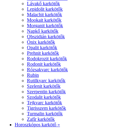
Lávakő karkötők
Lepidolit karkötők
Malachit karkötők
Mookait karkötők
Morganit karkötők
Napkő karkötők
Obszidián karkötők
Ónix karkötők
Opalit karkötők
Prehnit karkötők
Rodokrozit karkötők
Rodonit karkötők
Rózsakvarc karkötők
Rubin
Rutilkvarc karkötők
Szelenit karkötők
Szerpentin karkötők
Szodalit karkötők
Tejkvarc karkötők
Tigrisszem karkötők
Turmalin karkötők
Zafír karkötők
Horoszkópos karkötő »