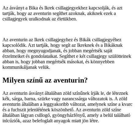
Az ásványt a Bika és Ikrek csillagjegyekhez kapcsolják, és azt
tartják, hogy az aventurin segíthet azoknak, akiknek ezek a
csillagjegyek uralkodnak az életükben.
Az aventurin az Ikrek csillagjegyhez és Bikák csillagjegyéhez
kapcsolódik. Azt tartják, hogy segít az Ikreknek és a Bikáknak
abban, hogy megnyugodjanak, és jobban megértsék saját
érzelmeiket és gondolataikat. Segíthet e két csillagjegy szülötteinek
abban is, hogy jobban megértsék másokat, és könnyebben
kommunikáljanak velük.
Milyen színű az aventurin?
Az aventurin ásványt általában zöld színűnek írják le, de léteznek
kék, sárga, barna, szürke vagy narancssárga változatok is. A zöld
aventurin általában a leggyakoribb változat, amelynek színe a kvarc
és a fuchszit jelenlétének köszönhető. Az aventurin zöld színe
általában lágyan csillogó, gyöngyházfényű, amely a belül található
inlcúziók, azaz belefoglalt anyagok miatt jön létre.