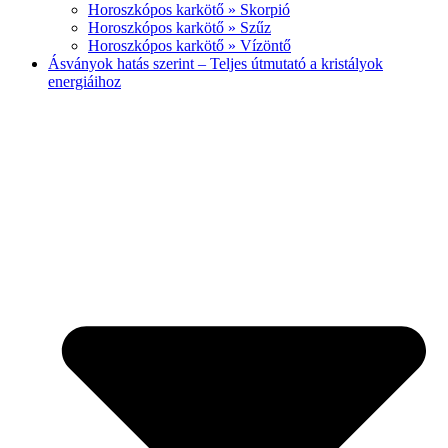
Horoszkópos karkötő » Skorpió
Horoszkópos karkötő » Szűz
Horoszkópos karkötő » Vízöntő
Ásványok hatás szerint – Teljes útmutató a kristályok
energiáihoz