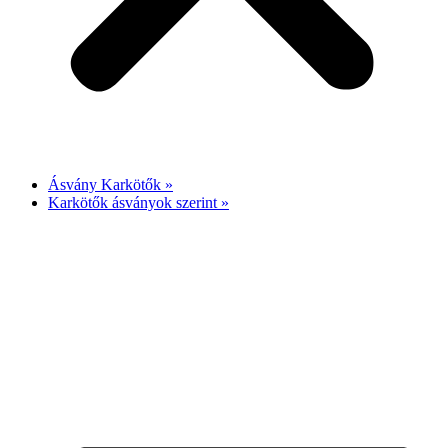
Ásvány Karkötők »
Karkötők ásványok szerint »