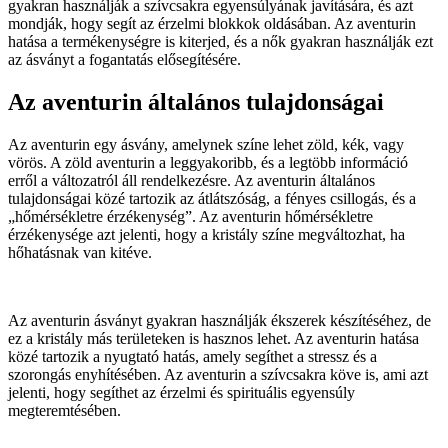
gyakran használják a szívcsakra egyensúlyának javítására, és azt
mondják, hogy segít az érzelmi blokkok oldásában. Az aventurin
hatása a termékenységre is kiterjed, és a nők gyakran használják ezt
az ásványt a fogantatás elősegítésére.
Az aventurin általános tulajdonságai
Az aventurin egy ásvány, amelynek színe lehet zöld, kék, vagy
vörös. A zöld aventurin a leggyakoribb, és a legtöbb információ
erről a változatról áll rendelkezésre. Az aventurin általános
tulajdonságai közé tartozik az átlátszóság, a fényes csillogás, és a
„hőmérsékletre érzékenység”. Az aventurin hőmérsékletre
érzékenysége azt jelenti, hogy a kristály színe megváltozhat, ha
hőhatásnak van kitéve.
Az aventurin ásványt gyakran használják ékszerek készítéséhez, de
ez a kristály más területeken is hasznos lehet. Az aventurin hatása
közé tartozik a nyugtató hatás, amely segíthet a stressz és a
szorongás enyhítésében. Az aventurin a szívcsakra köve is, ami azt
jelenti, hogy segíthet az érzelmi és spirituális egyensúly
megteremtésében.