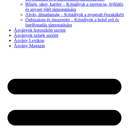
Bőség, siker, karrier – Kristályok a szerencse, fejlődés
és anyagi jólét támogatására
Alvás, álmatlanság – Kristályok a nyugodt éjszakákért
Önbizalom és önszeretet – Kristályok a belső erő és
önelfogadás támogatására
Ásványok horoszkóp szerint
Ásványok színek szerint
Ásvány Lexikon
Ásvány Magazin