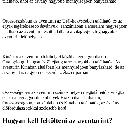
található, ahol az ásvány nagyobb mennyiségben bányászható.
Oroszországban az aventurin az Urál-hegységben található, és az
egyik legértékesebb ásványuk. Tanzániában a Merelani-hegységben
található az aventurin, és itt található a világ egyik legnagyobb
aventurin lelőhelye is.
Kínában az aventurin lelőhelyei közül a legnagyobbak a
Guangdong, Jiangsu és Zhejiang tartományokban találhatók. Az
aventurin Kínában általában kis mennyiségben bányászható, de az
ásvány itt is nagyon népszerű az ékszeriparban.
Összességében az aventurin számos helyen megtalálható a világban,
és bár a legnagyobb lelőhelyek Brazíliában, Indiában,
Oroszországban, Tanzániában és Kínában találhatók, az ásvány
előfordulása sokkal szélesebb körű.
Hogyan kell feltölteni az aventurint?