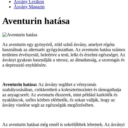
Ásvány Lexikon
Ásvány Magazin
Aventurin hatása
Az aventurin egy gyönyörű, zöld színű ásvány, amelyet régóta
használnak az alternatív gyógyászatban. Az aventurin hatása számos
területen érvényesül, beleértve a testi, lelki és érzelmi egészséget. Az
ásványt gyakran használják a stressz, az álmatlanság, a szorongás és
a depresszió enyhítésére.
Aventurin hatása:
Az ásvány segíthet a vérnyomás
szabályozásában, csökkentheti a koleszterinszintet és támogathatja
az anyagcserét. Az aventurin ékszerek, mint például karkötők és
nyakláncok, széles körben elérhetők, és sokan vallják, hogy az
ásvány viselése segít az egészségük megőrzésében.
Az aventurin hatásai még ennél is sokrétűbbek lehetnek. Az ásványt