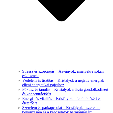
Stressz és szorongás – Ásványok, amelyekre sokan
esküsznek
Védelem és tisztítás – Kristályok a negatív energiák
elleni energetikai pajzshoz
Fókusz és tanulás – Kristályok a tiszta gondolkodásért
és koncentrációért
Energia és vitalitás – Kristályok a feltöltődésért és
életerőért
Szerelem és párkapcsolat – Kristályok a szerelem
bevonzására és a kapcsolatok harmóniájáért