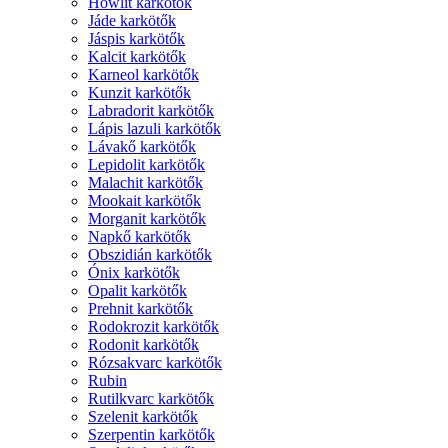
Howlit karkötők
Jáde karkötők
Jáspis karkötők
Kalcit karkötők
Karneol karkötők
Kunzit karkötők
Labradorit karkötők
Lápis lazuli karkötők
Lávakő karkötők
Lepidolit karkötők
Malachit karkötők
Mookait karkötők
Morganit karkötők
Napkő karkötők
Obszidián karkötők
Ónix karkötők
Opalit karkötők
Prehnit karkötők
Rodokrozit karkötők
Rodonit karkötők
Rózsakvarc karkötők
Rubin
Rutilkvarc karkötők
Szelenit karkötők
Szerpentin karkötők