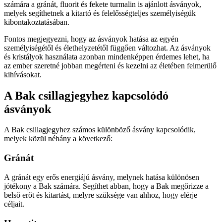
számára a gránát, fluorit és fekete turmalin is ajánlott ásványok,
melyek segíthetnek a kitartó és felelősségteljes személyiségük
kibontakoztatásában.
Fontos megjegyezni, hogy az ásványok hatása az egyén
személyiségétől és élethelyzetétől függően változhat. Az ásványok
és kristályok használata azonban mindenképpen érdemes lehet, ha
az ember szeretné jobban megérteni és kezelni az életében felmerülő
kihívásokat.
A Bak csillagjegyhez kapcsolódó
ásványok
A Bak csillagjegyhez számos különböző ásvány kapcsolódik,
melyek közül néhány a következő:
Gránát
A gránát egy erős energiájú ásvány, melynek hatása különösen
jótékony a Bak számára. Segíthet abban, hogy a Bak megőrizze a
belső erőt és kitartást, melyre szüksége van ahhoz, hogy elérje
céljait.