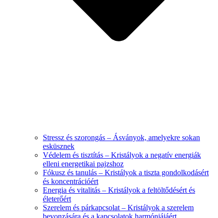
Stressz és szorongás – Ásványok, amelyekre sokan
esküsznek
Védelem és tisztítás – Kristályok a negatív energiák
elleni energetikai pajzshoz
Fókusz és tanulás – Kristályok a tiszta gondolkodásért
és koncentrációért
Energia és vitalitás – Kristályok a feltöltődésért és
életerőért
Szerelem és párkapcsolat – Kristályok a szerelem
bevonzására és a kapcsolatok harmóniájáért