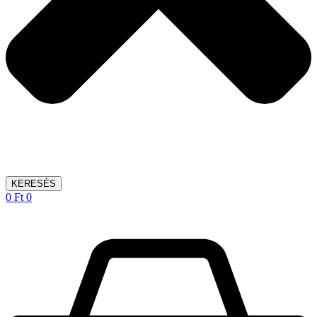
KERESÉS
0
Ft
0