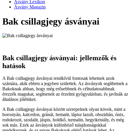
Ásvány Lexikon
Ásvány Magazin
Bak csillagjegy ásványai
Bak csillagjegy ásványai: jellemzők és
hatások
A Bak csillagjegy ásványai rendkívül fontosak lehetnek azok
számára, akik ebben a jegyben születtek. Az ásványok segíthetnek a
Bakoknak abban, hogy még erősebbnek és céltudatosabbnak
érezzék magukat, segítsenek az érzelmi gyógyulásban, és javítsák az
általános jólétüket.
A Bak csillagjegy ásványai között szerepelnek olyan kövek, mint a
borostyán, kalcedon, gránát, hematit, lápisz lazuli, obszidián, ónix,
rodokrozit, szodalit, jáspis, holdkő, turmalin, hegyikristály, és még
sok más. Ezek az ásványok különböző tulajdonságokkal
rendelkeznek, és az egyes Bakoknak eltérő hatásuk lehet. Az