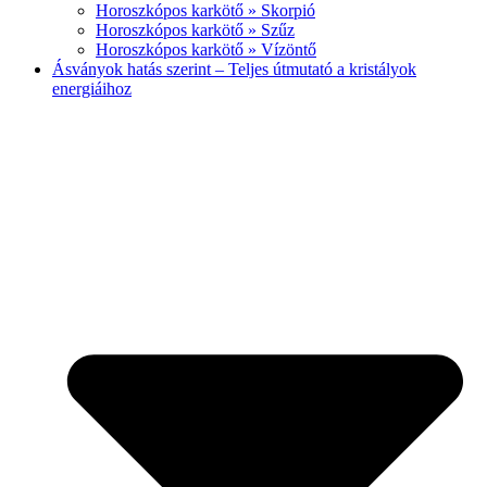
Horoszkópos karkötő » Skorpió
Horoszkópos karkötő » Szűz
Horoszkópos karkötő » Vízöntő
Ásványok hatás szerint – Teljes útmutató a kristályok
energiáihoz