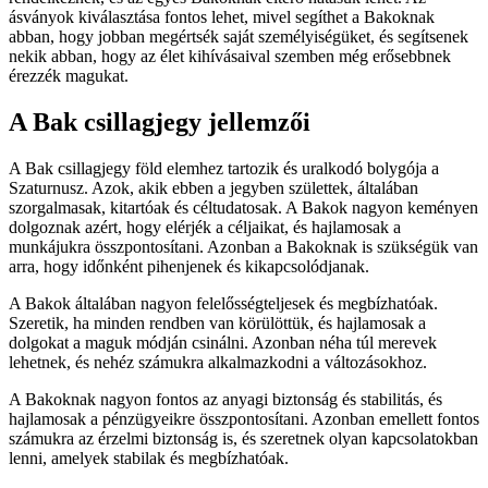
ásványok kiválasztása fontos lehet, mivel segíthet a Bakoknak
abban, hogy jobban megértsék saját személyiségüket, és segítsenek
nekik abban, hogy az élet kihívásaival szemben még erősebbnek
érezzék magukat.
A Bak csillagjegy jellemzői
A Bak csillagjegy föld elemhez tartozik és uralkodó bolygója a
Szaturnusz. Azok, akik ebben a jegyben születtek, általában
szorgalmasak, kitartóak és céltudatosak. A Bakok nagyon keményen
dolgoznak azért, hogy elérjék a céljaikat, és hajlamosak a
munkájukra összpontosítani. Azonban a Bakoknak is szükségük van
arra, hogy időnként pihenjenek és kikapcsolódjanak.
A Bakok általában nagyon felelősségteljesek és megbízhatóak.
Szeretik, ha minden rendben van körülöttük, és hajlamosak a
dolgokat a maguk módján csinálni. Azonban néha túl merevek
lehetnek, és nehéz számukra alkalmazkodni a változásokhoz.
A Bakoknak nagyon fontos az anyagi biztonság és stabilitás, és
hajlamosak a pénzügyeikre összpontosítani. Azonban emellett fontos
számukra az érzelmi biztonság is, és szeretnek olyan kapcsolatokban
lenni, amelyek stabilak és megbízhatóak.