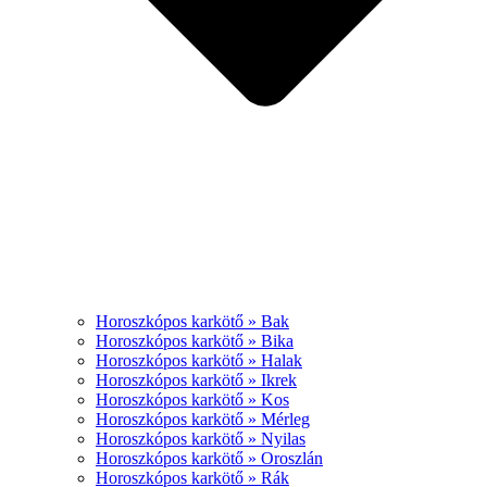
Horoszkópos karkötő » Bak
Horoszkópos karkötő » Bika
Horoszkópos karkötő » Halak
Horoszkópos karkötő » Ikrek
Horoszkópos karkötő » Kos
Horoszkópos karkötő » Mérleg
Horoszkópos karkötő » Nyilas
Horoszkópos karkötő » Oroszlán
Horoszkópos karkötő » Rák