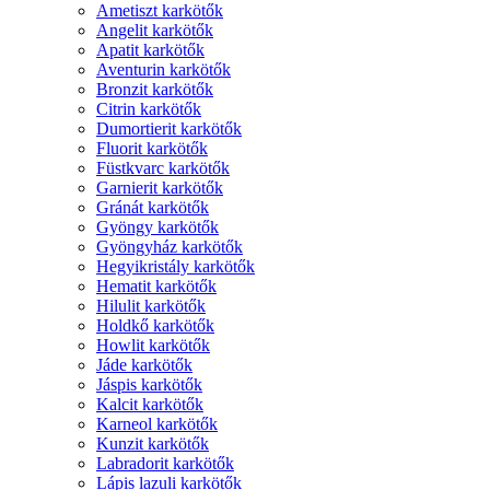
Ametiszt karkötők
Angelit karkötők
Apatit karkötők
Aventurin karkötők
Bronzit karkötők
Citrin karkötők
Dumortierit karkötők
Fluorit karkötők
Füstkvarc karkötők
Garnierit karkötők
Gránát karkötők
Gyöngy karkötők
Gyöngyház karkötők
Hegyikristály karkötők
Hematit karkötők
Hilulit karkötők
Holdkő karkötők
Howlit karkötők
Jáde karkötők
Jáspis karkötők
Kalcit karkötők
Karneol karkötők
Kunzit karkötők
Labradorit karkötők
Lápis lazuli karkötők