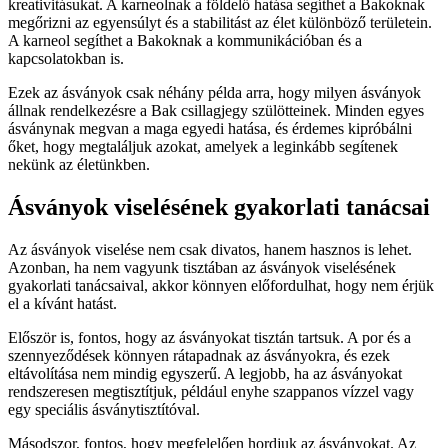
kreativitásukat. A karneolnak a földelő hatása segíthet a Bakoknak
megőrizni az egyensúlyt és a stabilitást az élet különböző területein.
A karneol segíthet a Bakoknak a kommunikációban és a
kapcsolatokban is.
Ezek az ásványok csak néhány példa arra, hogy milyen ásványok
állnak rendelkezésre a Bak csillagjegy szülötteinek. Minden egyes
ásványnak megvan a maga egyedi hatása, és érdemes kipróbálni
őket, hogy megtaláljuk azokat, amelyek a leginkább segítenek
nekünk az életünkben.
Ásványok viselésének gyakorlati tanácsai
Az ásványok viselése nem csak divatos, hanem hasznos is lehet.
Azonban, ha nem vagyunk tisztában az ásványok viselésének
gyakorlati tanácsaival, akkor könnyen előfordulhat, hogy nem érjük
el a kívánt hatást.
Először is, fontos, hogy az ásványokat tisztán tartsuk. A por és a
szennyeződések könnyen rátapadnak az ásványokra, és ezek
eltávolítása nem mindig egyszerű. A legjobb, ha az ásványokat
rendszeresen megtisztítjuk, például enyhe szappanos vízzel vagy
egy speciális ásványtisztítóval.
Másodszor, fontos, hogy megfelelően hordjuk az ásványokat. Az