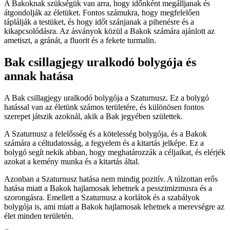
A Bakoknak szükségük van arra, hogy időnként megálljanak és
átgondolják az életüket. Fontos számukra, hogy megfelelően
táplálják a testüket, és hogy időt szánjanak a pihenésre és a
kikapcsolódásra. Az ásványok közül a Bakok számára ajánlott az
ametiszt, a gránát, a fluorit és a fekete turmalin.
Bak csillagjegy uralkodó bolygója és
annak hatása
A Bak csillagjegy uralkodó bolygója a Szaturnusz. Ez a bolygó
hatással van az életünk számos területére, és különösen fontos
szerepet játszik azoknál, akik a Bak jegyében születtek.
A Szaturnusz a felelősség és a kötelesség bolygója, és a Bakok
számára a céltudatosság, a fegyelem és a kitartás jelképe. Ez a
bolygó segít nekik abban, hogy meghatározzák a céljaikat, és elérjék
azokat a kemény munka és a kitartás által.
Azonban a Szaturnusz hatása nem mindig pozitív. A túlzottan erős
hatása miatt a Bakok hajlamosak lehetnek a pesszimizmusra és a
szorongásra. Emellett a Szaturnusz a korlátok és a szabályok
bolygója is, ami miatt a Bakok hajlamosak lehetnek a merevségre az
élet minden területén.