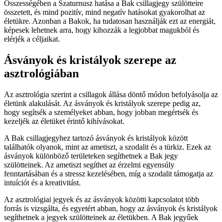
Összességében a Szaturnusz hatása a Bak csillagjegy szülötteire
összetett, és mind pozitív, mind negatív hatásokat gyakorolhat az
életükre. Azonban a Bakok, ha tudatosan használják ezt az energiát,
képesek lehetnek arra, hogy kihozzák a legjobbat magukból és
elérjék a céljaikat.
Ásványok és kristályok szerepe az
asztrológiában
Az asztrológia szerint a csillagok állása döntő módon befolyásolja az
életünk alakulását. Az ásványok és kristályok szerepe pedig az,
hogy segítsék a személyeket abban, hogy jobban megértsék és
kezeljék az életüket érintő kihívásokat.
A Bak csillagjegyhez tartozó ásványok és kristályok között
találhatók olyanok, mint az ametiszt, a szodalit és a türkiz. Ezek az
ásványok különböző területeken segíthetnek a Bak jegy
szülötteinek. Az ametiszt segíthet az érzelmi egyensúly
fenntartásában és a stressz kezelésében, míg a szodalit támogatja az
intuíciót és a kreativitást.
Az asztrológiai jegyek és az ásványok közötti kapcsolatot több
forrás is vizsgálta, és egyetért abban, hogy az ásványok és kristályok
segíthetnek a jegyek szülötteinek az életükben. A Bak jegyűek