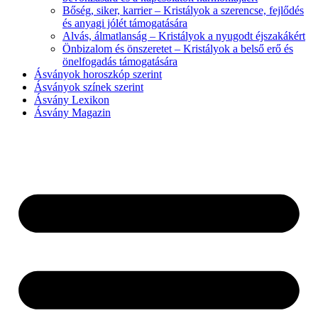
Bőség, siker, karrier – Kristályok a szerencse, fejlődés
és anyagi jólét támogatására
Alvás, álmatlanság – Kristályok a nyugodt éjszakákért
Önbizalom és önszeretet – Kristályok a belső erő és
önelfogadás támogatására
Ásványok horoszkóp szerint
Ásványok színek szerint
Ásvány Lexikon
Ásvány Magazin