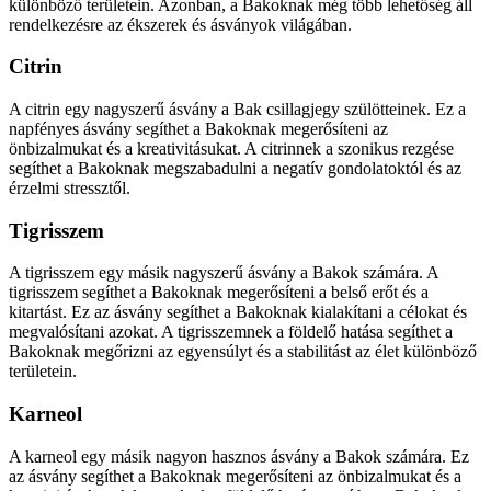
különböző területein. Azonban, a Bakoknak még több lehetőség áll
rendelkezésre az ékszerek és ásványok világában.
Citrin
A citrin egy nagyszerű ásvány a Bak csillagjegy szülötteinek. Ez a
napfényes ásvány segíthet a Bakoknak megerősíteni az
önbizalmukat és a kreativitásukat. A citrinnek a szonikus rezgése
segíthet a Bakoknak megszabadulni a negatív gondolatoktól és az
érzelmi stressztől.
Tigrisszem
A tigrisszem egy másik nagyszerű ásvány a Bakok számára. A
tigrisszem segíthet a Bakoknak megerősíteni a belső erőt és a
kitartást. Ez az ásvány segíthet a Bakoknak kialakítani a célokat és
megvalósítani azokat. A tigrisszemnek a földelő hatása segíthet a
Bakoknak megőrizni az egyensúlyt és a stabilitást az élet különböző
területein.
Karneol
A karneol egy másik nagyon hasznos ásvány a Bakok számára. Ez
az ásvány segíthet a Bakoknak megerősíteni az önbizalmukat és a