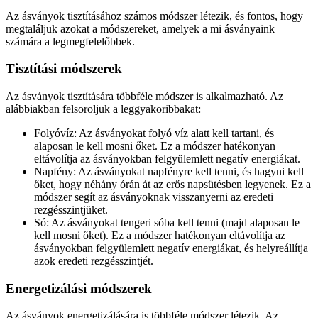
Az ásványok tisztításához számos módszer létezik, és fontos, hogy
megtaláljuk azokat a módszereket, amelyek a mi ásványaink
számára a legmegfelelőbbek.
Tisztítási módszerek
Az ásványok tisztítására többféle módszer is alkalmazható. Az
alábbiakban felsoroljuk a leggyakoribbakat:
Folyóvíz: Az ásványokat folyó víz alatt kell tartani, és
alaposan le kell mosni őket. Ez a módszer hatékonyan
eltávolítja az ásványokban felgyülemlett negatív energiákat.
Napfény: Az ásványokat napfényre kell tenni, és hagyni kell
őket, hogy néhány órán át az erős napsütésben legyenek. Ez a
módszer segít az ásványoknak visszanyerni az eredeti
rezgésszintjüket.
Só: Az ásványokat tengeri sóba kell tenni (majd alaposan le
kell mosni őket). Ez a módszer hatékonyan eltávolítja az
ásványokban felgyülemlett negatív energiákat, és helyreállítja
azok eredeti rezgésszintjét.
Energetizálási módszerek
Az ásványok energetizálására is többféle módszer létezik. Az