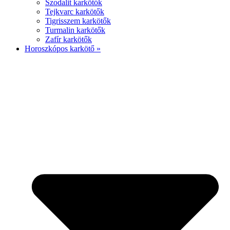
Szodalit karkötők
Tejkvarc karkötők
Tigrisszem karkötők
Turmalin karkötők
Zafír karkötők
Horoszkópos karkötő »