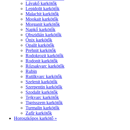
Lávakő karkötők
Lepidolit karkötők
Malachit karkötők
Mookait karkötők
Morganit karkötők
Napkő karkötők
Obszidián karkötők
Ónix karkötők
Opalit karkötők
Prehnit karkötők
Rodokrozit karkötők
Rodonit karkötők
Rózsakvarc karkötők
Rubin
Rutilkvarc karkötők
Szelenit karkötők
Szerpentin karkötők
Szodalit karkötők
Tejkvarc karkötők
Tigrisszem karkötők
Turmalin karkötők
Zafír karkötők
Horoszkópos karkötő »