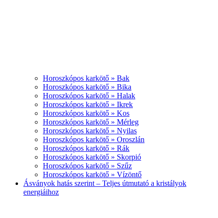
Horoszkópos karkötő » Bak
Horoszkópos karkötő » Bika
Horoszkópos karkötő » Halak
Horoszkópos karkötő » Ikrek
Horoszkópos karkötő » Kos
Horoszkópos karkötő » Mérleg
Horoszkópos karkötő » Nyilas
Horoszkópos karkötő » Oroszlán
Horoszkópos karkötő » Rák
Horoszkópos karkötő » Skorpió
Horoszkópos karkötő » Szűz
Horoszkópos karkötő » Vízöntő
Ásványok hatás szerint – Teljes útmutató a kristályok
energiáihoz