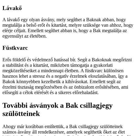
Lávakő
A lávakő egy olyan ásvány, mely segíthet a Baknak abban, hogy
megtalálja a belső erőt és kitartást, melyre szüksége van ahhoz, hogy
elérje céljait. Emellett segíthet abban is, hogy a Bak megtalálja az
egyensúlyt az életében.
Füstkvarc
Erős földelő és védelmező hatással bír. Segít a Bakoknak megőrizni
a stabilitást és a kitartást, miközben támogatja a gyakorlati
megközelítéseiket a mindennapi életben. A füstkvarc különösen
hasznos lehet a stressz és a negatív érzelmek eloszlatásában, így a
Bakok könnyebben kezelhetik a kihívásokat. Emellett segít az
érzelmi tisztaság megőrzésében és az önbizalom erősítésében, ami
elősegíti a célok elérését és a sikeres előrehaladást.
További ásványok a Bak csillagjegy
szülötteinek
Ahogy már korábban említettük, a Bak csillagjegy szülötteinek
számos ásvány áll rendelkezésre, amelyek segíthetik őket az élet