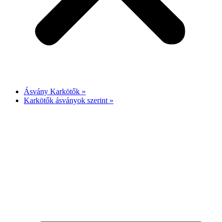
Ásvány Karkötők »
Karkötők ásványok szerint »