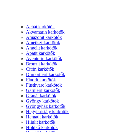
Achát karkötők
Akvamarin karkötők
Amazonit karkötők
Ametiszt karkötők
Angelit karkötők
Apatit karkötők
Aventurin karkötők
Bronzit karkötők
Citrin karkötők
Dumortierit karkötők
Fluorit karkötők
Füstkvarc karkötők
Garnierit karkötők
Gránát karkötők
Gyöngy karkötők
Gyöngyház karkötők
Hegyikristály karkötők
Hematit karkötők
Hilulit karkötők
Holdkő karkötők