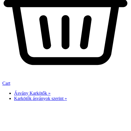
Cart
Ásvány Karkötők »
Karkötők ásványok szerint »