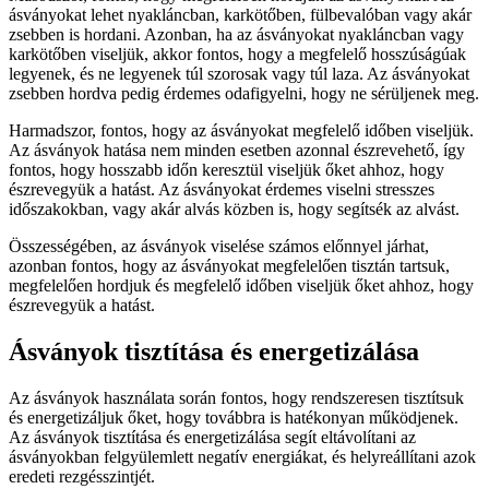
ásványokat lehet nyakláncban, karkötőben, fülbevalóban vagy akár
zsebben is hordani. Azonban, ha az ásványokat nyakláncban vagy
karkötőben viseljük, akkor fontos, hogy a megfelelő hosszúságúak
legyenek, és ne legyenek túl szorosak vagy túl laza. Az ásványokat
zsebben hordva pedig érdemes odafigyelni, hogy ne sérüljenek meg.
Harmadszor, fontos, hogy az ásványokat megfelelő időben viseljük.
Az ásványok hatása nem minden esetben azonnal észrevehető, így
fontos, hogy hosszabb időn keresztül viseljük őket ahhoz, hogy
észrevegyük a hatást. Az ásványokat érdemes viselni stresszes
időszakokban, vagy akár alvás közben is, hogy segítsék az alvást.
Összességében, az ásványok viselése számos előnnyel járhat,
azonban fontos, hogy az ásványokat megfelelően tisztán tartsuk,
megfelelően hordjuk és megfelelő időben viseljük őket ahhoz, hogy
észrevegyük a hatást.
Ásványok tisztítása és energetizálása
Az ásványok használata során fontos, hogy rendszeresen tisztítsuk
és energetizáljuk őket, hogy továbbra is hatékonyan működjenek.
Az ásványok tisztítása és energetizálása segít eltávolítani az
ásványokban felgyülemlett negatív energiákat, és helyreállítani azok
eredeti rezgésszintjét.