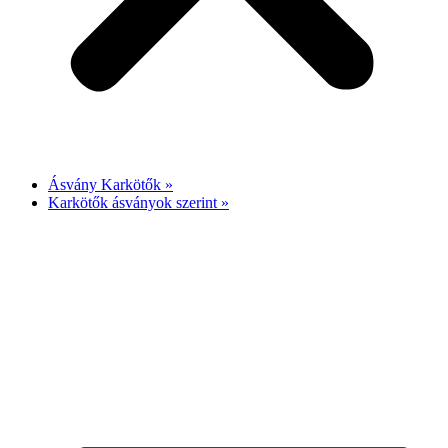
Ásvány Karkötők »
Karkötők ásványok szerint »