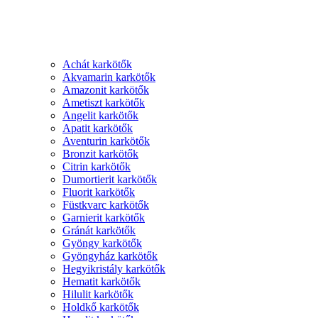
Achát karkötők
Akvamarin karkötők
Amazonit karkötők
Ametiszt karkötők
Angelit karkötők
Apatit karkötők
Aventurin karkötők
Bronzit karkötők
Citrin karkötők
Dumortierit karkötők
Fluorit karkötők
Füstkvarc karkötők
Garnierit karkötők
Gránát karkötők
Gyöngy karkötők
Gyöngyház karkötők
Hegyikristály karkötők
Hematit karkötők
Hilulit karkötők
Holdkő karkötők