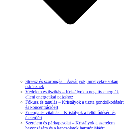
Stressz és szorongás – Ásványok, amelyekre sokan
esküsznek
Védelem és tisztítás – Kristályok a negatív energiák
elleni energetikai pajzshoz
Fókusz és tanulás – Kristályok a tiszta gondolkodásért
és koncentrációért
Energia és vitalitás – Kristályok a feltöltődésért és
életerőért
Szerelem és párkapcsolat – Kristályok a szerelem
bevonzására és a kapcsolatok harmóniájáért