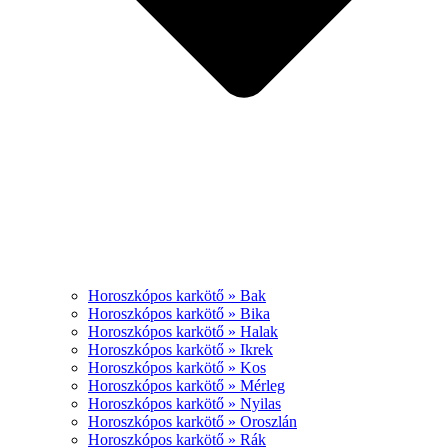
Horoszkópos karkötő » Bak
Horoszkópos karkötő » Bika
Horoszkópos karkötő » Halak
Horoszkópos karkötő » Ikrek
Horoszkópos karkötő » Kos
Horoszkópos karkötő » Mérleg
Horoszkópos karkötő » Nyilas
Horoszkópos karkötő » Oroszlán
Horoszkópos karkötő » Rák