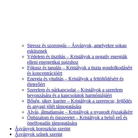
Stressz és szorongás – Ásványok, amelyekre sokan
esküsznek
Védelem és tisztítás – Kristályok a negatív energiák
elleni energetikai pajzshoz
Fókusz és tanulás – Kristályok a tiszta gondolkodásért
és koncentrációért
Energia és vitalitás – Kristályok a feltöltődésért és
életerőért
Szerelem és párkapcsolat – Kristályok a szerelem
bevonzására és a kapcsolatok harmóniájáért
Bőség, siker, karrier – Kristályok a szerencse, fejlődés
és anyagi jólét támogatására
Alvás, álmatlanság – Kristályok a nyugodt éjszakákért
Önbizalom és önszeretet – Kristályok a belső erő és
önelfogadás támogatására
Ásványok horoszkóp szerint
Ásványok színek szerint