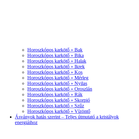
Horoszkópos karkötő » Bak
Horoszkópos karkötő » Bika
Horoszkópos karkötő » Halak
Horoszkópos karkötő » Ikrek
Horoszkópos karkötő » Kos
Horoszkópos karkötő » Mérleg
Horoszkópos karkötő » Nyilas
Horoszkópos karkötő » Oroszlán
Horoszkópos karkötő » Rák
Horoszkópos karkötő » Skorpió
Horoszkópos karkötő » Szűz
Horoszkópos karkötő » Vízöntő
Ásványok hatás szerint – Teljes útmutató a kristályok
energiáihoz