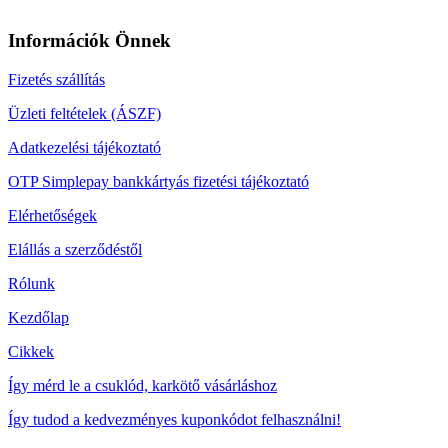
Információk Önnek
Fizetés szállítás
Üzleti feltételek (ÁSZF)
Adatkezelési tájékoztató
OTP Simplepay bankkártyás fizetési tájékoztató
Elérhetőségek
Elállás a szerződéstől
Rólunk
Kezdőlap
Cikkek
Így mérd le a csuklód, karkötő vásárláshoz
Így tudod a kedvezményes kuponkódot felhasználni!