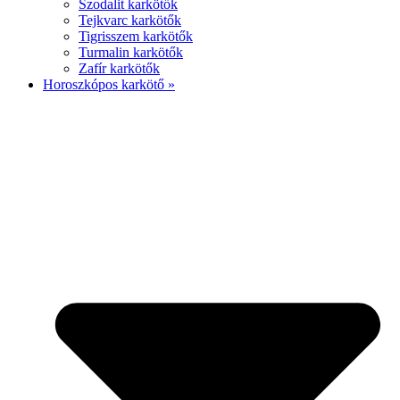
Szodalit karkötők
Tejkvarc karkötők
Tigrisszem karkötők
Turmalin karkötők
Zafír karkötők
Horoszkópos karkötő »