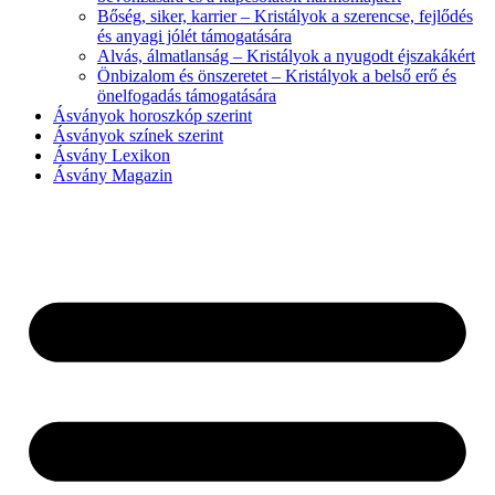
Bőség, siker, karrier – Kristályok a szerencse, fejlődés
és anyagi jólét támogatására
Alvás, álmatlanság – Kristályok a nyugodt éjszakákért
Önbizalom és önszeretet – Kristályok a belső erő és
önelfogadás támogatására
Ásványok horoszkóp szerint
Ásványok színek szerint
Ásvány Lexikon
Ásvány Magazin