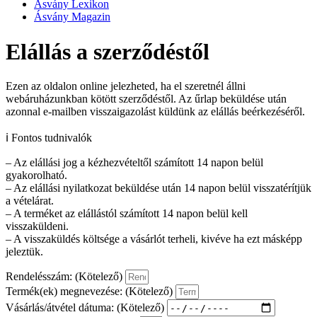
Ásvány Lexikon
Ásvány Magazin
Elállás a szerződéstől
Ezen az oldalon online jelezheted, ha el szeretnél állni
webáruházunkban kötött szerződéstől. Az űrlap beküldése után
azonnal e-mailben visszaigazolást küldünk az elállás beérkezéséről.
ℹ️ Fontos tudnivalók
– Az elállási jog a kézhezvételtől számított 14 napon belül
gyakorolható.
– Az elállási nyilatkozat beküldése után 14 napon belül visszatérítjük
a vételárat.
– A terméket az elállástól számított 14 napon belül kell
visszaküldeni.
– A visszaküldés költsége a vásárlót terheli, kivéve ha ezt másképp
jeleztük.
Rendelésszám: (Kötelező)
Termék(ek) megnevezése: (Kötelező)
Vásárlás/átvétel dátuma: (Kötelező)