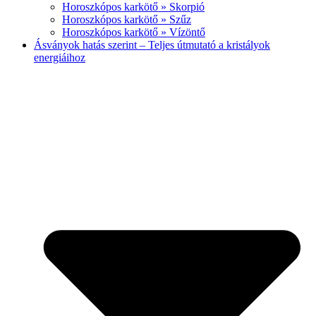
Horoszkópos karkötő » Skorpió
Horoszkópos karkötő » Szűz
Horoszkópos karkötő » Vízöntő
Ásványok hatás szerint – Teljes útmutató a kristályok
energiáihoz