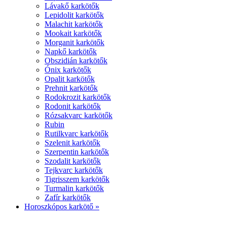
Lávakő karkötők
Lepidolit karkötők
Malachit karkötők
Mookait karkötők
Morganit karkötők
Napkő karkötők
Obszidián karkötők
Ónix karkötők
Opalit karkötők
Prehnit karkötők
Rodokrozit karkötők
Rodonit karkötők
Rózsakvarc karkötők
Rubin
Rutilkvarc karkötők
Szelenit karkötők
Szerpentin karkötők
Szodalit karkötők
Tejkvarc karkötők
Tigrisszem karkötők
Turmalin karkötők
Zafír karkötők
Horoszkópos karkötő »