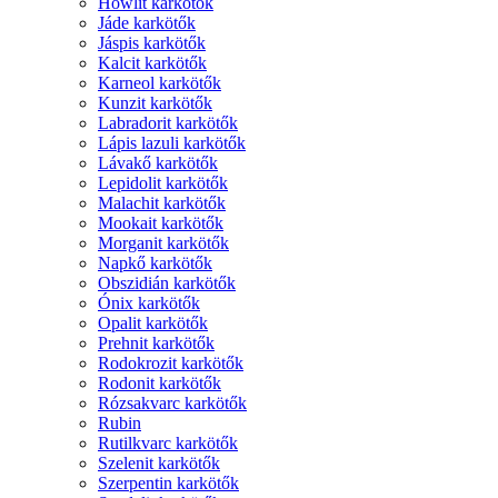
Howlit karkötők
Jáde karkötők
Jáspis karkötők
Kalcit karkötők
Karneol karkötők
Kunzit karkötők
Labradorit karkötők
Lápis lazuli karkötők
Lávakő karkötők
Lepidolit karkötők
Malachit karkötők
Mookait karkötők
Morganit karkötők
Napkő karkötők
Obszidián karkötők
Ónix karkötők
Opalit karkötők
Prehnit karkötők
Rodokrozit karkötők
Rodonit karkötők
Rózsakvarc karkötők
Rubin
Rutilkvarc karkötők
Szelenit karkötők
Szerpentin karkötők