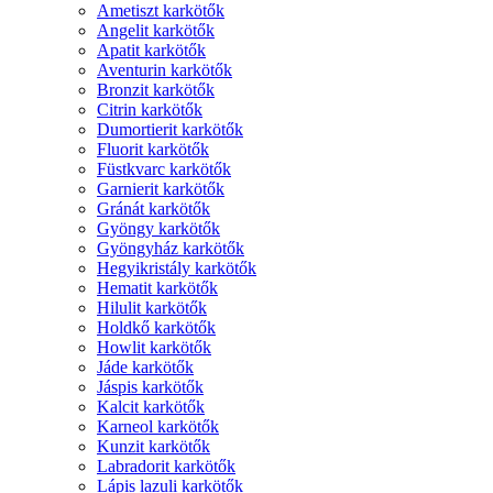
Ametiszt karkötők
Angelit karkötők
Apatit karkötők
Aventurin karkötők
Bronzit karkötők
Citrin karkötők
Dumortierit karkötők
Fluorit karkötők
Füstkvarc karkötők
Garnierit karkötők
Gránát karkötők
Gyöngy karkötők
Gyöngyház karkötők
Hegyikristály karkötők
Hematit karkötők
Hilulit karkötők
Holdkő karkötők
Howlit karkötők
Jáde karkötők
Jáspis karkötők
Kalcit karkötők
Karneol karkötők
Kunzit karkötők
Labradorit karkötők
Lápis lazuli karkötők