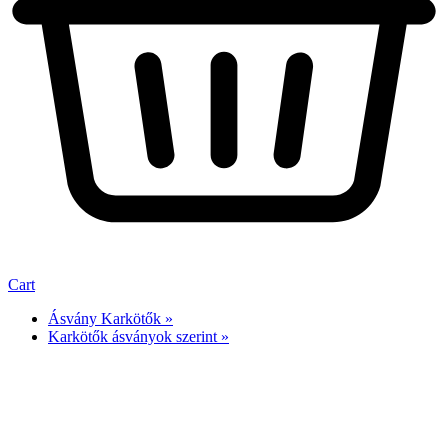
Cart
Ásvány Karkötők »
Karkötők ásványok szerint »