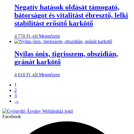
variációja
Negatív hatások oldását támogató,
van.
bátorságot és vitalitást ébresztő, lelki
A
változatok
stabilitást erősítő karkötő
a
termékoldalon
Ennek
4 770
Ft
-tól
Megnézem
választhatók
a
ki
terméknek
több
Nyilas ónix, tigrisszem, obszidián,
variációja
gránát karkötő
van.
A
változatok
Ennek
4 610
Ft
-tól
Megnézem
a
a
termékoldalon
1
terméknek
választhatók
2
több
ki
3
variációja
→
van.
A
változatok
Facebook
a
termékoldalon
választhatók
ki