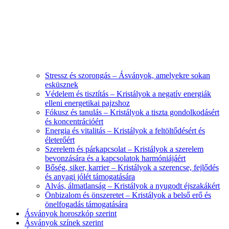
Stressz és szorongás – Ásványok, amelyekre sokan
esküsznek
Védelem és tisztítás – Kristályok a negatív energiák
elleni energetikai pajzshoz
Fókusz és tanulás – Kristályok a tiszta gondolkodásért
és koncentrációért
Energia és vitalitás – Kristályok a feltöltődésért és
életerőért
Szerelem és párkapcsolat – Kristályok a szerelem
bevonzására és a kapcsolatok harmóniájáért
Bőség, siker, karrier – Kristályok a szerencse, fejlődés
és anyagi jólét támogatására
Alvás, álmatlanság – Kristályok a nyugodt éjszakákért
Önbizalom és önszeretet – Kristályok a belső erő és
önelfogadás támogatására
Ásványok horoszkóp szerint
Ásványok színek szerint