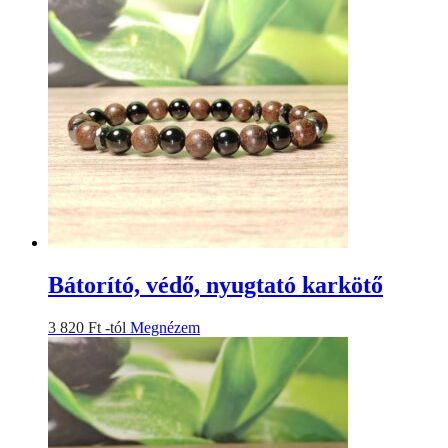
terméknek
a
több
termékoldalon
variációja
választhatók
van.
ki
A
változatok
a
termékoldalon
választhatók
ki
Bátorító, védő, nyugtató karkötő
Ennek
3 820
Ft
-tól
Megnézem
a
terméknek
több
variációja
van.
A