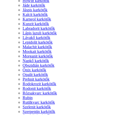
Howlit karkötők
Jáde karkötők
Jáspis karkötők
Kalcit karkötők
Karneol karkötők
Kunzit karkötők
Labradorit karkötők
Lápis lazuli karkötők
Lávakő karkötők
Lepidolit karkötők
Malachit karkötők
Mookait karkötők
Morganit karkötők
Napkő karkötők
Obszidián karkötők
Ónix karkötők
Opalit karkötők
Prehnit karkötők
Rodokrozit karkötők
Rodonit karkötők
Rózsakvarc karkötők
Rubin
Rutilkvarc karkötők
Szelenit karkötők
Szerpentin karkötők