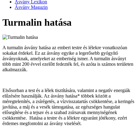
Ásvány Lexikon
Ásvány Magazin
Turmalin hatása
A turmalin ásvány hatása az emberi testre és lélekre vonatkozóan
sokakat érdekel. Ez az ásvány egyike a legerősebb gyógyító
ásványoknak, amelyeket az emberiség ismer. A turmalin ásványt
több mint 200 évvel ezelőtt fedezték fel, és azóta is számos területen
alkalmazzák.
Elsősorban a test és a lélek tisztítására, valamint a negatív energiák
elűzésére használják. Az ásvány hatása* többek között a
méregtelenítés, a zsírégetés, a vízvisszatartás csökkentése, a keringés
javítása, a máj és a vesék támogatása, az egészséges hangulat
elősegítése és a tejsav és a szabad zsírsavak mennyiségének
csökkentése. Hatása a testre és a lélekre egyaránt jótékony, ezért
érdemes megfontolni az ásvány viselését.