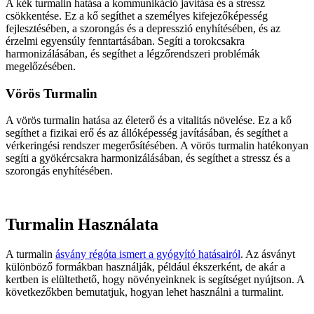
A kék turmalin hatása a kommunikáció javítása és a stressz
csökkentése. Ez a kő segíthet a személyes kifejezőképesség
fejlesztésében, a szorongás és a depresszió enyhítésében, és az
érzelmi egyensúly fenntartásában. Segíti a torokcsakra
harmonizálásában, és segíthet a légzőrendszeri problémák
megelőzésében.
Vörös Turmalin
A vörös turmalin hatása az életerő és a vitalitás növelése. Ez a kő
segíthet a fizikai erő és az állóképesség javításában, és segíthet a
vérkeringési rendszer megerősítésében. A vörös turmalin hatékonyan
segíti a gyökércsakra harmonizálásában, és segíthet a stressz és a
szorongás enyhítésében.
Turmalin Használata
A turmalin
ásvány régóta ismert a gyógyító hatásairól
. Az ásványt
különböző formákban használják, például ékszerként, de akár a
kertben is elültethető, hogy növényeinknek is segítséget nyújtson. A
következőkben bemutatjuk, hogyan lehet használni a turmalint.