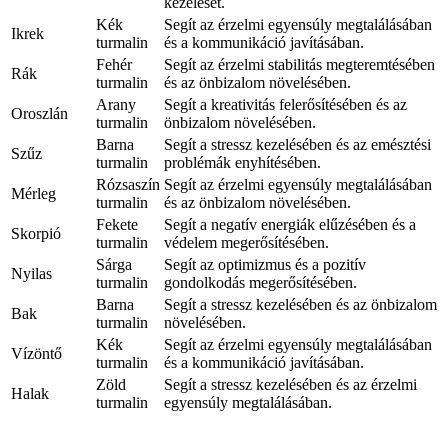
kezelését.
Kék
Segít az érzelmi egyensúly megtalálásában
Ikrek
turmalin
és a kommunikáció javításában.
Fehér
Segít az érzelmi stabilitás megteremtésében
Rák
turmalin
és az önbizalom növelésében.
Arany
Segít a kreativitás felerősítésében és az
Oroszlán
turmalin
önbizalom növelésében.
Barna
Segít a stressz kezelésében és az emésztési
Szűz
turmalin
problémák enyhítésében.
Rózsaszín
Segít az érzelmi egyensúly megtalálásában
Mérleg
turmalin
és az önbizalom növelésében.
Fekete
Segít a negatív energiák elűzésében és a
Skorpió
turmalin
védelem megerősítésében.
Sárga
Segít az optimizmus és a pozitív
Nyilas
turmalin
gondolkodás megerősítésében.
Barna
Segít a stressz kezelésében és az önbizalom
Bak
turmalin
növelésében.
Kék
Segít az érzelmi egyensúly megtalálásában
Vízöntő
turmalin
és a kommunikáció javításában.
Zöld
Segít a stressz kezelésében és az érzelmi
Halak
turmalin
egyensúly megtalálásában.