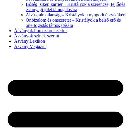
Bőség, siker, karrier – Kristályok a szerencse, fejlődés
és anyagi jólét támogatására
Alvás, álmatlanság – Kristályok a nyugodt éjszakákért
Önbizalom és önszeretet – Kristályok a belső erő és
önelfogadás támogatására
Ásványok horoszkóp szerint
Ásványok színek szerint
Ásvány Lexikon
Ásvány Magazin