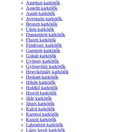
Ametiszt karkötők
Angelit karkötők
Apatit karkötők
Aventurin karkötők
Bronzit karkötők
Citrin karkötők
Dumortierit karkötők
Fluorit karkötők
Füstkvarc karkötők
Garnierit karkötők
Gránát karkötők
Gyöngy karkötők
Gyöngyház karkötők
Hegyikristály karkötők
Hematit karkötők
Hilulit karkötők
Holdkő karkötők
Howlit karkötők
Jáde karkötők
Jáspis karkötők
Kalcit karkötők
Karneol karkötők
Kunzit karkötők
Labradorit karkötők
Lápis lazuli karkötők