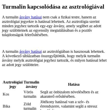
Turmalin kapcsolódása az asztrológiával
A turmalin
ásvány hatásai
nem csak a fizikai testre, hanem az
asztrológiai jegyekre is hatással lehetnek. Az asztrológia szerint
minden jegyhez tartozik egy-egy ásvány, amely segíthet az adott
jegy szülötteinek az egyensúly megtalálásában és a pozitív
tulajdonságok felerősítésében.
A turmalin
ásvány hatásai
az asztrológiában is hasznosak lehetnek.
A következő táblázatban összegyűjtöttük, hogy melyik turmalin
ásvány melyik asztrológiai jegyhez tartozik, és milyen hatással lehet
az adott jegy szülötteire.
Asztrológiai
Turmalin
Hatása
jegy
ásvány
Vörös
Segít az önbizalom növelésében és az
Kos
turmalin
akaraterő erősítésében.
Jótékony hatással van a szív- és
Zöld
Bika
érrendszerre, valamint segíti a stressz
turmalin