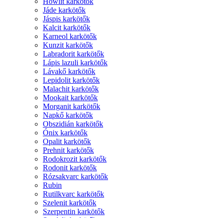
Howlit karkötők
Jáde karkötők
Jáspis karkötők
Kalcit karkötők
Karneol karkötők
Kunzit karkötők
Labradorit karkötők
Lápis lazuli karkötők
Lávakő karkötők
Lepidolit karkötők
Malachit karkötők
Mookait karkötők
Morganit karkötők
Napkő karkötők
Obszidián karkötők
Ónix karkötők
Opalit karkötők
Prehnit karkötők
Rodokrozit karkötők
Rodonit karkötők
Rózsakvarc karkötők
Rubin
Rutilkvarc karkötők
Szelenit karkötők
Szerpentin karkötők