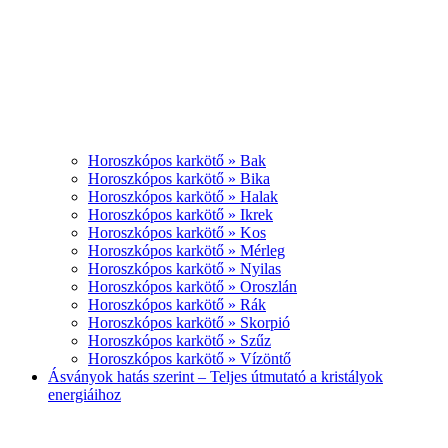
Horoszkópos karkötő » Bak
Horoszkópos karkötő » Bika
Horoszkópos karkötő » Halak
Horoszkópos karkötő » Ikrek
Horoszkópos karkötő » Kos
Horoszkópos karkötő » Mérleg
Horoszkópos karkötő » Nyilas
Horoszkópos karkötő » Oroszlán
Horoszkópos karkötő » Rák
Horoszkópos karkötő » Skorpió
Horoszkópos karkötő » Szűz
Horoszkópos karkötő » Vízöntő
Ásványok hatás szerint – Teljes útmutató a kristályok
energiáihoz