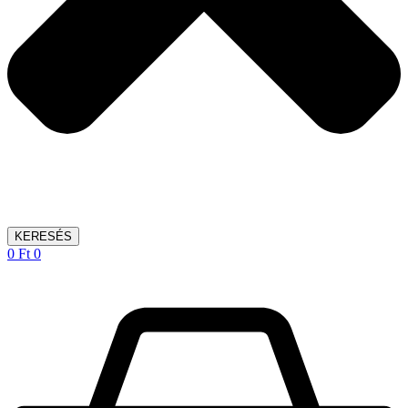
KERESÉS
0
Ft
0