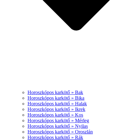
Horoszkópos karkötő » Bak
Horoszkópos karkötő » Bika
Horoszkópos karkötő » Halak
Horoszkópos karkötő » Ikrek
Horoszkópos karkötő » Kos
Horoszkópos karkötő » Mérleg
Horoszkópos karkötő » Nyilas
Horoszkópos karkötő » Oroszlán
Horoszkópos karkötő » Rák