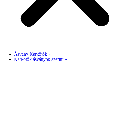
Ásvány Karkötők »
Karkötők ásványok szerint »