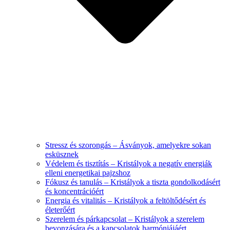
Stressz és szorongás – Ásványok, amelyekre sokan
esküsznek
Védelem és tisztítás – Kristályok a negatív energiák
elleni energetikai pajzshoz
Fókusz és tanulás – Kristályok a tiszta gondolkodásért
és koncentrációért
Energia és vitalitás – Kristályok a feltöltődésért és
életerőért
Szerelem és párkapcsolat – Kristályok a szerelem
bevonzására és a kapcsolatok harmóniájáért