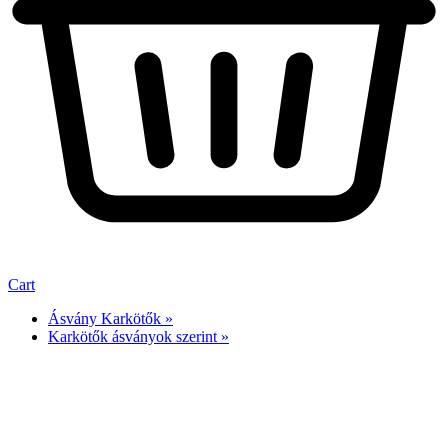
Cart
Ásvány Karkötők »
Karkötők ásványok szerint »