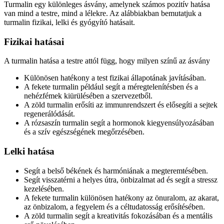
Turmalin egy különleges ásvány, amelynek számos pozitív hatása
van mind a testre, mind a lélekre. Az alábbiakban bemutatjuk a
turmalin fizikai, lelki és gyógyító hatásait.
Fizikai hatásai
A turmalin hatása a testre attól függ, hogy milyen színű az ásvány
Különösen hatékony a test fizikai állapotának javításában.
A fekete turmalin például segít a méregtelenítésben és a
nehézfémek kiürülésében a szervezetből.
A zöld turmalin erősíti az immunrendszert és elősegíti a sejtek
regenerálódását.
A rózsaszín turmalin segít a hormonok kiegyensúlyozásában
és a szív egészségének megőrzésében.
Lelki hatása
Segít a belső békének és harmóniának a megteremtésében.
Segít visszatérni a helyes útra, önbizalmat ad és segít a stressz
kezelésében.
A fekete turmalin különösen hatékony az önuralom, az akarat,
az önbizalom, a fegyelem és a céltudatosság erősítésében.
A zöld turmalin segít a kreativitás fokozásában és a mentális