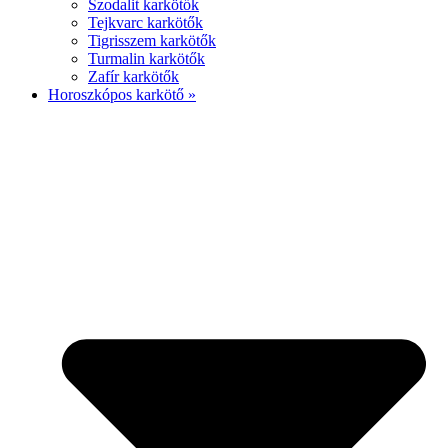
Szodalit karkötők
Tejkvarc karkötők
Tigrisszem karkötők
Turmalin karkötők
Zafír karkötők
Horoszkópos karkötő »