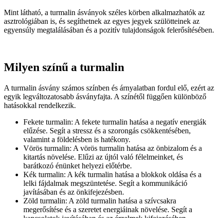
Mint látható, a turmalin ásványok széles körben alkalmazhatók az
asztrológiában is, és segíthetnek az egyes jegyek szülötteinek az
egyensúly megtalálásában és a pozitív tulajdonságok felerősítésében.
Milyen színű a turmalin
A turmalin ásvány számos színben és árnyalatban fordul elő, ezért az
egyik legváltozatosabb ásványfajta. A színétől függően különböző
hatásokkal rendelkezik.
Fekete turmalin: A fekete turmalin hatása a negatív energiák
elűzése. Segít a stressz és a szorongás csökkentésében,
valamint a földelésben is hatékony.
Vörös turmalin: A vörös turmalin hatása az önbizalom és a
kitartás növelése. Elűzi az újtól való félelmeinket, és
barátkozó énünket helyezi előtérbe.
Kék turmalin: A kék turmalin hatása a blokkok oldása és a
lelki fájdalmak megszüntetése. Segít a kommunikáció
javításában és az önkifejezésben.
Zöld turmalin: A zöld turmalin hatása a szívcsakra
megerősítése és a szeretet energiáinak növelése. Segít a