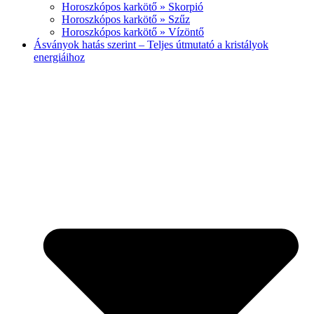
Horoszkópos karkötő » Skorpió
Horoszkópos karkötő » Szűz
Horoszkópos karkötő » Vízöntő
Ásványok hatás szerint – Teljes útmutató a kristályok
energiáihoz