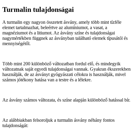
Turmalin tulajdonságai
A turmalin egy nagyon összetett ásvány, amely több mint tízféle
elemet tartalmazhat, beleértve az alumíniumot, a vasat, a
magnéziumot és a litiumot. Az ásvány színe és tulajdonságai
nagymértékben függnek az ásványban található elemek típusától és
mennyiségétől.
Több mint 200 különböző változatban fordul elő, és mindegyik
változatnak saját egyedi tulajdonságai vannak. Gyakran ékszerekben
használják, de az ásványt gyógyászati célokra is használják, mivel
számos jótékony hatása van a testre és a lélekre.
Az ásvány számos változata, és színe alapján különböző hatással bír.
Az alábbiakban felsoroljuk a turmalin ásvány néhány fontos
tulajdonságát: