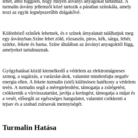
lehet, attól függően, hogy milyen ásványi anyagokat tartalmaz. A
turmalin ásvány jellemzői közé tartozik a páratlan színskála, amely
teszi az egyik legnépszerűbb drágakővé.
Különböző színűek lehetnek, és e színek árnyalatait találhatjuk meg
egy ásványban.Színe lehet zöld, rózsaszín, piros, kék, sárga, fehér,
szürke, fekete és barna. Színe általában az ásványi anyagoktól függ,
amelyeket tartalmaznak.
Gyógyhatásai közül kiemelkedő a védelem az elektromágneses
szmog, a sugárzás, a varázslat-átok, valamint mindenfajta negatív
energia ellen. A fekete turmalin (sörl) különösen hatékony a védelem
terén. A turmalin segít a méregtelenítést, támogatja a zsírégetést,
csökkentik a vízvisszatartást, javítja a keringést, támogatja a májat és
a vesét, elősegíti az egészséges hangulatot, valamint csökkenti a
tejsav és a szabad zsírsavak mennyiségét.
Turmalin Hatása