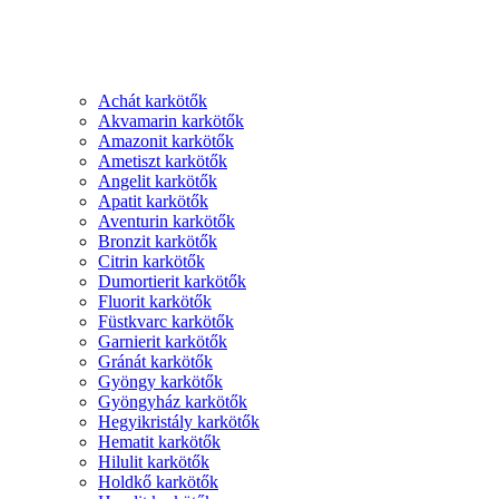
Achát karkötők
Akvamarin karkötők
Amazonit karkötők
Ametiszt karkötők
Angelit karkötők
Apatit karkötők
Aventurin karkötők
Bronzit karkötők
Citrin karkötők
Dumortierit karkötők
Fluorit karkötők
Füstkvarc karkötők
Garnierit karkötők
Gránát karkötők
Gyöngy karkötők
Gyöngyház karkötők
Hegyikristály karkötők
Hematit karkötők
Hilulit karkötők
Holdkő karkötők