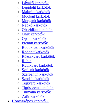
Lávakő karkötők
Lepidolit karkötők
Malachit karkötők
Mookait karkötők
Morganit karkötők
Napkő karkötők
Obszidián karkötők
Ónix karkötők
Opalit karkötők
Prehnit karkötők
Rodokrozit karkötők
Rodonit karkötők
Rózsakvarc karkötők
Rubin
Rutilkvarc karkötők
Szelenit karkötők
Szerpentin karkötők
Szodalit karkötők
Tejkvarc karkötők
Tigrisszem karkötők
Turmalin karkötők
Zafír karkötők
Horoszkópos karkötő »