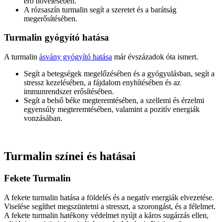
erő növelésében.
A rózsaszín turmalin segít a szeretet és a barátság
megerősítésében.
Turmalin gyógyító hatása
A turmalin
ásvány gyógyító hatása
már évszázadok óta ismert.
Segít a betegségek megelőzésében és a gyógyulásban, segít a
stressz kezelésében, a fájdalom enyhítésében és az
immunrendszer erősítésében.
Segít a belső béke megteremtésében, a szellemi és érzelmi
egyensúly megteremtésében, valamint a pozitív energiák
vonzásában.
Turmalin színei és hatásai
Fekete Turmalin
A fekete turmalin hatása a földelés és a negatív energiák elvezetése.
Viselése segíthet megszüntetni a stresszt, a szorongást, és a félelmet.
A fekete turmalin hatékony védelmet nyújt a káros sugárzás ellen,