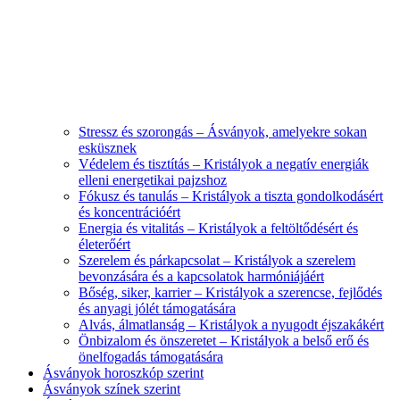
Stressz és szorongás – Ásványok, amelyekre sokan
esküsznek
Védelem és tisztítás – Kristályok a negatív energiák
elleni energetikai pajzshoz
Fókusz és tanulás – Kristályok a tiszta gondolkodásért
és koncentrációért
Energia és vitalitás – Kristályok a feltöltődésért és
életerőért
Szerelem és párkapcsolat – Kristályok a szerelem
bevonzására és a kapcsolatok harmóniájáért
Bőség, siker, karrier – Kristályok a szerencse, fejlődés
és anyagi jólét támogatására
Alvás, álmatlanság – Kristályok a nyugodt éjszakákért
Önbizalom és önszeretet – Kristályok a belső erő és
önelfogadás támogatására
Ásványok horoszkóp szerint
Ásványok színek szerint