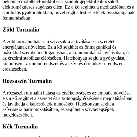
például a mobiltelefonoktól és a számítógépektől kibocsátott
elektromágneses sugárzás ellen. Ez a kő segíthet a meditációban és a
spirituális gyakorlatokban, mivel segít a test és a lélek összhangjának
fenntartásában.
Zöld Turmalin
A zöld turmalin hatása a szívcsakra aktiválása és a szeretet
energiájának növelése. Ez a kő segíthet az önmagunkkal és
másokkal szembeni elfogadásban, a kommunikáció javításában, és
az érzelmi stabilitás elérésében. Hatékonyan segíti a gyógyulást,
különösen az immunrendszer és a szív- és érrendszeri rendszer
erősítésében.
Rózsaszín Turmalin
A rózsaszín turmalin hatása az érzékenység és az empátia növelése.
Ez a kő segíthet a szeretet és a boldogság érzésének megtalálásában,
és javíthatja a kapcsolatok minőségét. Hatékonyan segíti a
szívcsakra harmonizálásában, és segíthet a szívbetegségek
megelőzésében.
Kék Turmalin