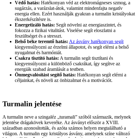
Védő hatás:
Hatékonyan véd az elektromágneses szmog, a
sugárzás, a varázslat-átok, valamint mindenfajta negatív
energia ellen. Ezért használják gyakran a turmalin kristályokat
ékszerkészítésre is.
Energetizáló hatás:
Segít növelni az energiaszintet, és
fokozza a fizikai vitalitást. Viselése segít eloszlatni a
feszültséget és a stresszt.
Belső béke teremtő hatás:
Az ásvány hatékonyan segít
kiegyensúlyozni az érzelmi állapotot, és segít elérni a belső
nyugalmat és harmóniát.
Csakra tisztító hatás:
A turmalin segít tisztítani és
kiegyensúlyozni a különböző csakrákat, így segítve az
energiák szabad áramlását a testben.
Önmegvalósítást segítő hatás:
Hatékonyan segít elérni a
céljainkat, és növeli az önbizalmat és a motivációt.
Turmalin jelentése
A turmalin neve a szingaléz „turamali” szóból származik, melynek
jelentése drágakövek keveréke. Az ásványt először a XVIII.
században azonosították, és azóta számos helyen megtalálható a
világon. A turmalin egy kristályos ásvány, amelynek színe változó