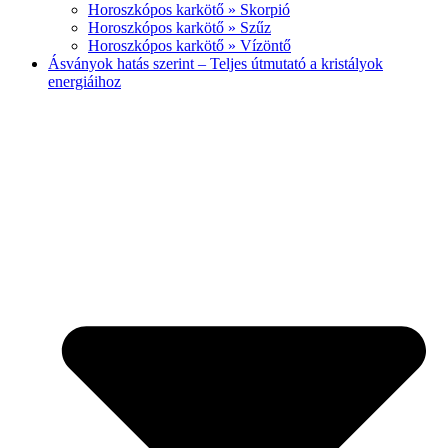
Horoszkópos karkötő » Skorpió
Horoszkópos karkötő » Szűz
Horoszkópos karkötő » Vízöntő
Ásványok hatás szerint – Teljes útmutató a kristályok
energiáihoz