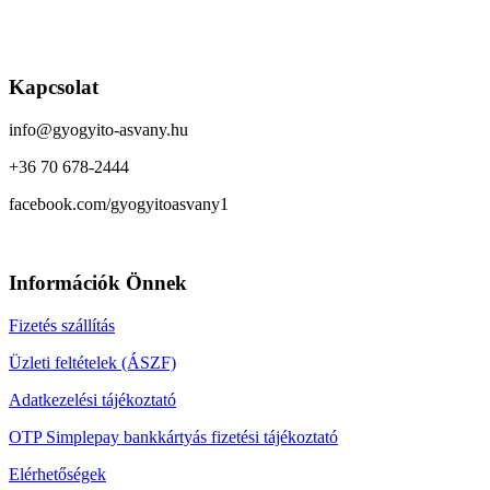
Kapcsolat
info@gyogyito-asvany.hu
+36 70 678-2444
facebook.com/gyogyitoasvany1
Információk Önnek
Fizetés szállítás
Üzleti feltételek (ÁSZF)
Adatkezelési tájékoztató
OTP Simplepay bankkártyás fizetési tájékoztató
Elérhetőségek