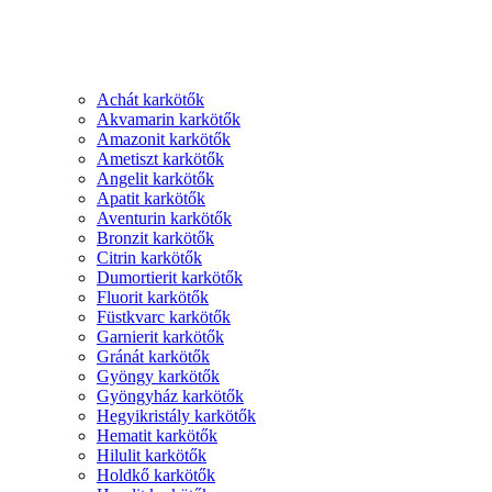
Achát karkötők
Akvamarin karkötők
Amazonit karkötők
Ametiszt karkötők
Angelit karkötők
Apatit karkötők
Aventurin karkötők
Bronzit karkötők
Citrin karkötők
Dumortierit karkötők
Fluorit karkötők
Füstkvarc karkötők
Garnierit karkötők
Gránát karkötők
Gyöngy karkötők
Gyöngyház karkötők
Hegyikristály karkötők
Hematit karkötők
Hilulit karkötők
Holdkő karkötők