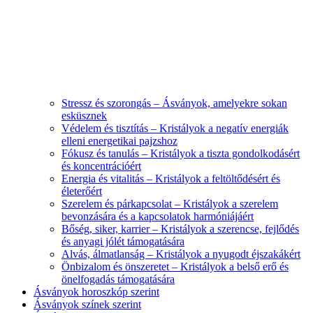
Stressz és szorongás – Ásványok, amelyekre sokan
esküsznek
Védelem és tisztítás – Kristályok a negatív energiák
elleni energetikai pajzshoz
Fókusz és tanulás – Kristályok a tiszta gondolkodásért
és koncentrációért
Energia és vitalitás – Kristályok a feltöltődésért és
életerőért
Szerelem és párkapcsolat – Kristályok a szerelem
bevonzására és a kapcsolatok harmóniájáért
Bőség, siker, karrier – Kristályok a szerencse, fejlődés
és anyagi jólét támogatására
Alvás, álmatlanság – Kristályok a nyugodt éjszakákért
Önbizalom és önszeretet – Kristályok a belső erő és
önelfogadás támogatására
Ásványok horoszkóp szerint
Ásványok színek szerint