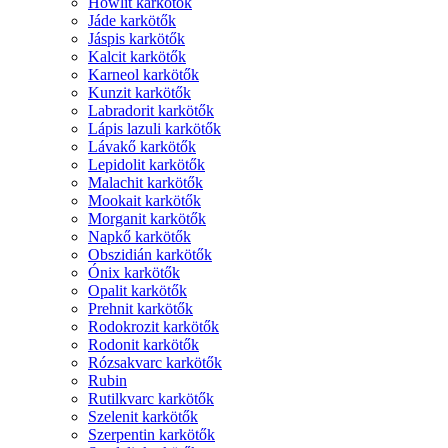
Howlit karkötők
Jáde karkötők
Jáspis karkötők
Kalcit karkötők
Karneol karkötők
Kunzit karkötők
Labradorit karkötők
Lápis lazuli karkötők
Lávakő karkötők
Lepidolit karkötők
Malachit karkötők
Mookait karkötők
Morganit karkötők
Napkő karkötők
Obszidián karkötők
Ónix karkötők
Opalit karkötők
Prehnit karkötők
Rodokrozit karkötők
Rodonit karkötők
Rózsakvarc karkötők
Rubin
Rutilkvarc karkötők
Szelenit karkötők
Szerpentin karkötők