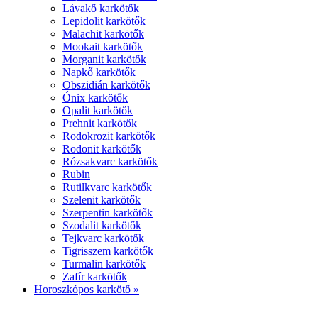
Lávakő karkötők
Lepidolit karkötők
Malachit karkötők
Mookait karkötők
Morganit karkötők
Napkő karkötők
Obszidián karkötők
Ónix karkötők
Opalit karkötők
Prehnit karkötők
Rodokrozit karkötők
Rodonit karkötők
Rózsakvarc karkötők
Rubin
Rutilkvarc karkötők
Szelenit karkötők
Szerpentin karkötők
Szodalit karkötők
Tejkvarc karkötők
Tigrisszem karkötők
Turmalin karkötők
Zafír karkötők
Horoszkópos karkötő »