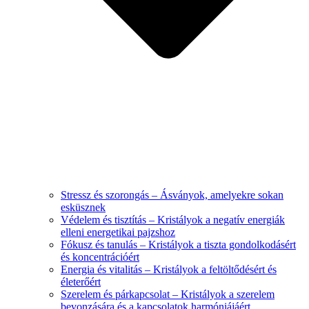
Stressz és szorongás – Ásványok, amelyekre sokan
esküsznek
Védelem és tisztítás – Kristályok a negatív energiák
elleni energetikai pajzshoz
Fókusz és tanulás – Kristályok a tiszta gondolkodásért
és koncentrációért
Energia és vitalitás – Kristályok a feltöltődésért és
életerőért
Szerelem és párkapcsolat – Kristályok a szerelem
bevonzására és a kapcsolatok harmóniájáért