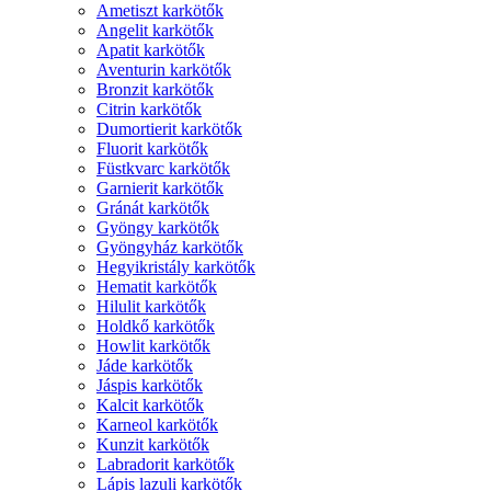
Ametiszt karkötők
Angelit karkötők
Apatit karkötők
Aventurin karkötők
Bronzit karkötők
Citrin karkötők
Dumortierit karkötők
Fluorit karkötők
Füstkvarc karkötők
Garnierit karkötők
Gránát karkötők
Gyöngy karkötők
Gyöngyház karkötők
Hegyikristály karkötők
Hematit karkötők
Hilulit karkötők
Holdkő karkötők
Howlit karkötők
Jáde karkötők
Jáspis karkötők
Kalcit karkötők
Karneol karkötők
Kunzit karkötők
Labradorit karkötők
Lápis lazuli karkötők