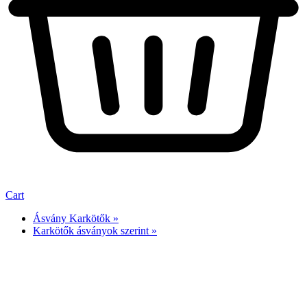
Cart
Ásvány Karkötők »
Karkötők ásványok szerint »