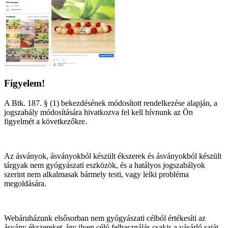
Figyelem!
A Btk. 187. § (1) bekezdésének módosított rendelkezése alapján, a
jogszabály módosítására hivatkozva fel kell hívnunk az Ön
figyelmét a következőkre.
Az ásványok, ásványokból készült ékszerek és ásványokból készült
tárgyak nem gyógyászati eszközök, és a hatályos jogszabályok
szerint nem alkalmasak bármely testi, vagy lelki probléma
megoldására.
Webáruházunk elsősorban nem gyógyászati célból értékesíti az
ásvány ékszereket, így ilyen célú felhasználás csakis a vásárló saját