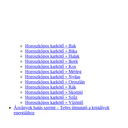
Horoszkópos karkötő » Bak
Horoszkópos karkötő » Bika
Horoszkópos karkötő » Halak
Horoszkópos karkötő » Ikrek
Horoszkópos karkötő » Kos
Horoszkópos karkötő » Mérleg
Horoszkópos karkötő » Nyilas
Horoszkópos karkötő » Oroszlán
Horoszkópos karkötő » Rák
Horoszkópos karkötő » Skorpió
Horoszkópos karkötő » Szűz
Horoszkópos karkötő » Vízöntő
Ásványok hatás szerint – Teljes útmutató a kristályok
energiáihoz