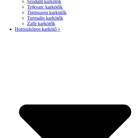
Szodalit karkötők
Tejkvarc karkötők
Tigrisszem karkötők
Turmalin karkötők
Zafír karkötők
Horoszkópos karkötő »