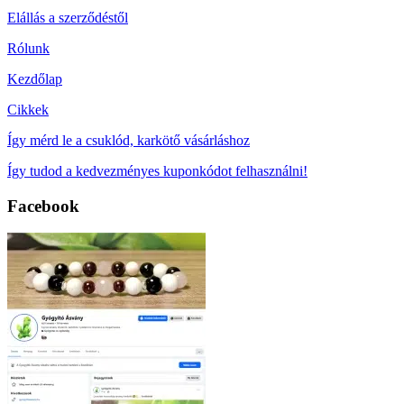
Elállás a szerződéstől
Rólunk
Kezdőlap
Cikkek
Így mérd le a csuklód, karkötő vásárláshoz
Így tudod a kedvezményes kuponkódot felhasználni!
Facebook