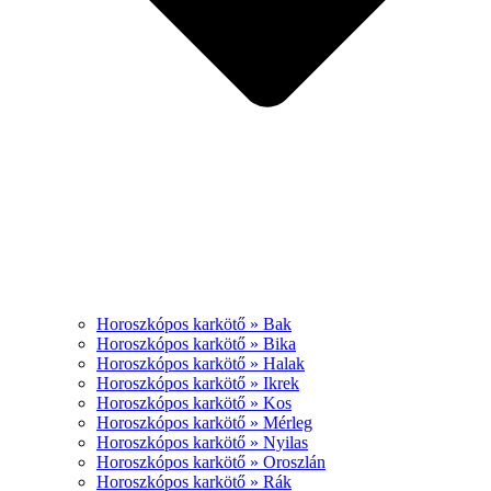
Horoszkópos karkötő » Bak
Horoszkópos karkötő » Bika
Horoszkópos karkötő » Halak
Horoszkópos karkötő » Ikrek
Horoszkópos karkötő » Kos
Horoszkópos karkötő » Mérleg
Horoszkópos karkötő » Nyilas
Horoszkópos karkötő » Oroszlán
Horoszkópos karkötő » Rák