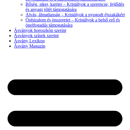
Bőség, siker, karrier – Kristályok a szerencse, fejlődés
és anyagi jólét támogatására
Alvás, álmatlanság – Kristályok a nyugodt éjszakákért
Önbizalom és önszeretet – Kristályok a belső erő és
önelfogadás támogatására
Ásványok horoszkóp szerint
Ásványok színek szerint
Ásvány Lexikon
Ásvány Magazin