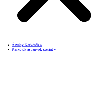
Ásvány Karkötők »
Karkötők ásványok szerint »