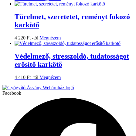
a
a
termékoldalon
terméknek
választhatók
több
Türelmet, szeretetet, reményt fokozó
ki
variációja
karkötő
van.
A
változatok
Ennek
4 220
Ft
-tól
Megnézem
a
a
termékoldalon
terméknek
választhatók
több
Védelmező, stresszoldó, tudatosságot
ki
variációja
erősítő karkötő
van.
A
változatok
Ennek
4 410
Ft
-tól
Megnézem
a
a
termékoldalon
terméknek
választhatók
Facebook
több
ki
variációja
van.
A
változatok
a
termékoldalon
választhatók