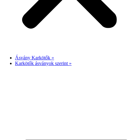
Ásvány Karkötők »
Karkötők ásványok szerint »