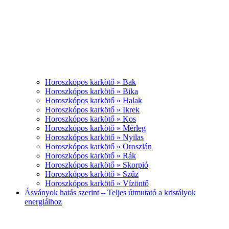
Horoszkópos karkötő » Bak
Horoszkópos karkötő » Bika
Horoszkópos karkötő » Halak
Horoszkópos karkötő » Ikrek
Horoszkópos karkötő » Kos
Horoszkópos karkötő » Mérleg
Horoszkópos karkötő » Nyilas
Horoszkópos karkötő » Oroszlán
Horoszkópos karkötő » Rák
Horoszkópos karkötő » Skorpió
Horoszkópos karkötő » Szűz
Horoszkópos karkötő » Vízöntő
Ásványok hatás szerint – Teljes útmutató a kristályok
energiáihoz