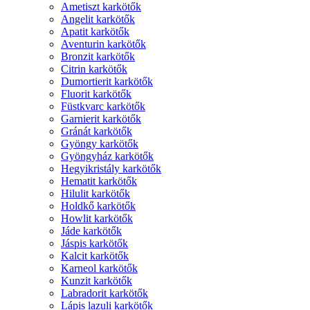
Ametiszt karkötők
Angelit karkötők
Apatit karkötők
Aventurin karkötők
Bronzit karkötők
Citrin karkötők
Dumortierit karkötők
Fluorit karkötők
Füstkvarc karkötők
Garnierit karkötők
Gránát karkötők
Gyöngy karkötők
Gyöngyház karkötők
Hegyikristály karkötők
Hematit karkötők
Hilulit karkötők
Holdkő karkötők
Howlit karkötők
Jáde karkötők
Jáspis karkötők
Kalcit karkötők
Karneol karkötők
Kunzit karkötők
Labradorit karkötők
Lápis lazuli karkötők