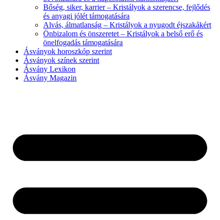
Bőség, siker, karrier – Kristályok a szerencse, fejlődés
és anyagi jólét támogatására
Alvás, álmatlanság – Kristályok a nyugodt éjszakákért
Önbizalom és önszeretet – Kristályok a belső erő és
önelfogadás támogatására
Ásványok horoszkóp szerint
Ásványok színek szerint
Ásvány Lexikon
Ásvány Magazin