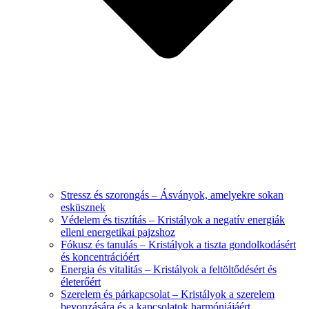
Stressz és szorongás – Ásványok, amelyekre sokan
esküsznek
Védelem és tisztítás – Kristályok a negatív energiák
elleni energetikai pajzshoz
Fókusz és tanulás – Kristályok a tiszta gondolkodásért
és koncentrációért
Energia és vitalitás – Kristályok a feltöltődésért és
életerőért
Szerelem és párkapcsolat – Kristályok a szerelem
bevonzására és a kapcsolatok harmóniájáért