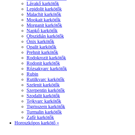
Lávakő karkötők
Lepidolit karkötők
Malachit karkötők
Mookait karkötők
Morganit karkötők
Napkő karkötők
Obszidián karkötők
Ónix karkötők
Opalit karkötők
Prehnit karkötők
Rodokrozit karkötők
Rodonit karkötők
Rózsakvarc karkötők
Rubin
Rutilkvarc karkötők
Szelenit karkötők
Szerpentin karkötők
Szodalit karkötők
Tejkvarc karkötők
Tigrisszem karkötők
Turmalin karkötők
Zafír karkötők
Horoszkópos karkötő »