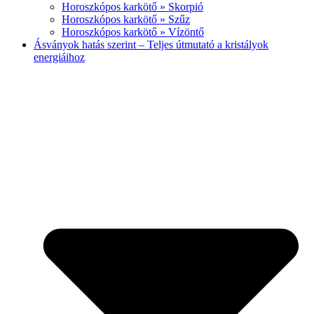
Horoszkópos karkötő » Skorpió
Horoszkópos karkötő » Szűz
Horoszkópos karkötő » Vízöntő
Ásványok hatás szerint – Teljes útmutató a kristályok
energiáihoz