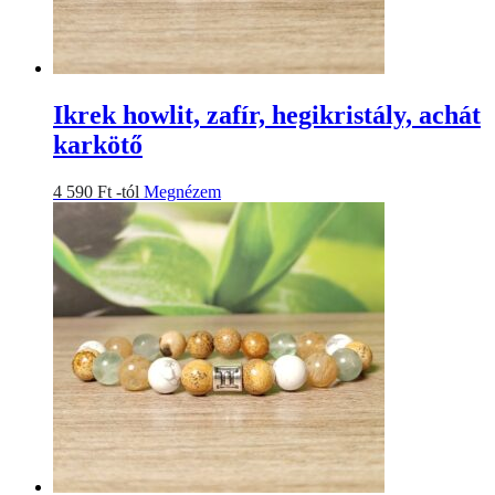
Ikrek howlit, zafír, hegikristály, achát
karkötő
Ennek
4 590
Ft
-tól
Megnézem
a
terméknek
több
variációja
van.
A
változatok
a
termékoldalon
választhatók
ki