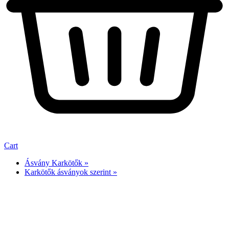
Cart
Ásvány Karkötők »
Karkötők ásványok szerint »