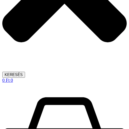
KERESÉS
0
Ft
0