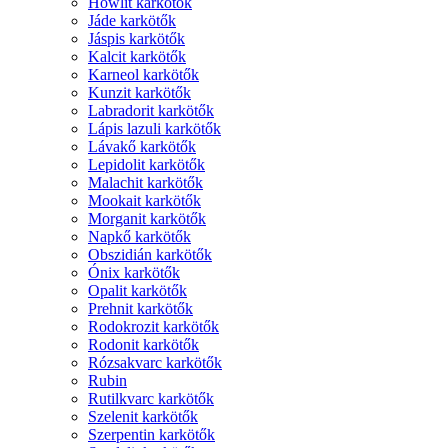
Howlit karkötők
Jáde karkötők
Jáspis karkötők
Kalcit karkötők
Karneol karkötők
Kunzit karkötők
Labradorit karkötők
Lápis lazuli karkötők
Lávakő karkötők
Lepidolit karkötők
Malachit karkötők
Mookait karkötők
Morganit karkötők
Napkő karkötők
Obszidián karkötők
Ónix karkötők
Opalit karkötők
Prehnit karkötők
Rodokrozit karkötők
Rodonit karkötők
Rózsakvarc karkötők
Rubin
Rutilkvarc karkötők
Szelenit karkötők
Szerpentin karkötők