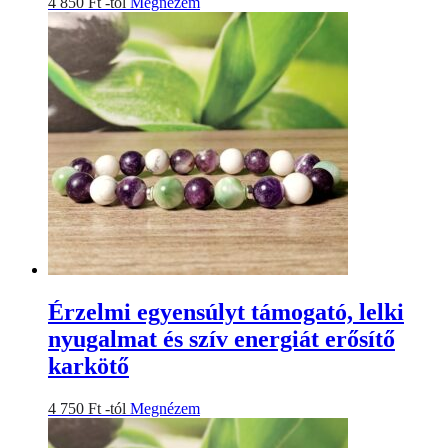
Ennek
4 850
Ft
-tól
Megnézem
a
a
termékoldalon
terméknek
választhatók
több
ki
variációja
van.
A
változatok
a
termékoldalon
választhatók
ki
Érzelmi egyensúlyt támogató, lelki
nyugalmat és szív energiát erősítő
karkötő
Ennek
4 750
Ft
-tól
Megnézem
a
terméknek