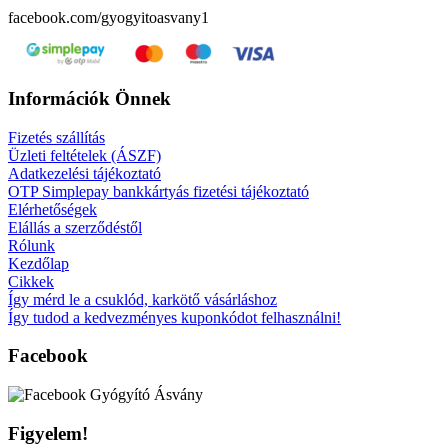
facebook.com/gyogyitoasvany1
Információk Önnek
Fizetés szállítás
Üzleti feltételek (ÁSZF)
Adatkezelési tájékoztató
OTP Simplepay bankkártyás fizetési tájékoztató
Elérhetőségek
Elállás a szerződéstől
Rólunk
Kezdőlap
Cikkek
Így mérd le a csuklód, karkötő vásárláshoz
Így tudod a kedvezményes kuponkódot felhasználni!
Facebook
Figyelem!