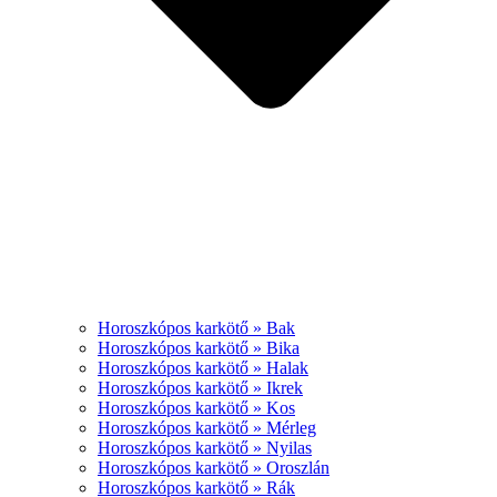
Horoszkópos karkötő » Bak
Horoszkópos karkötő » Bika
Horoszkópos karkötő » Halak
Horoszkópos karkötő » Ikrek
Horoszkópos karkötő » Kos
Horoszkópos karkötő » Mérleg
Horoszkópos karkötő » Nyilas
Horoszkópos karkötő » Oroszlán
Horoszkópos karkötő » Rák