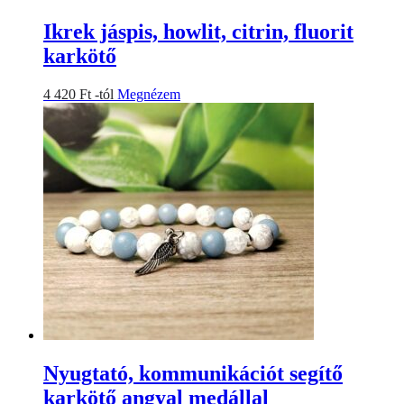
Ikrek jáspis, howlit, citrin, fluorit
karkötő
Ennek
4 420
Ft
-tól
Megnézem
a
terméknek
több
variációja
van.
A
változatok
a
termékoldalon
választhatók
ki
Nyugtató, kommunikációt segítő
karkötő angyal medállal