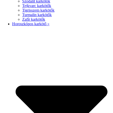
Szodalit karkötők
Tejkvarc karkötők
Tigrisszem karkötők
Turmalin karkötők
Zafír karkötők
Horoszkópos karkötő »