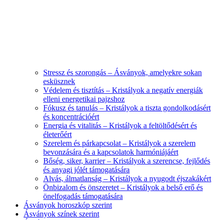
Stressz és szorongás – Ásványok, amelyekre sokan
esküsznek
Védelem és tisztítás – Kristályok a negatív energiák
elleni energetikai pajzshoz
Fókusz és tanulás – Kristályok a tiszta gondolkodásért
és koncentrációért
Energia és vitalitás – Kristályok a feltöltődésért és
életerőért
Szerelem és párkapcsolat – Kristályok a szerelem
bevonzására és a kapcsolatok harmóniájáért
Bőség, siker, karrier – Kristályok a szerencse, fejlődés
és anyagi jólét támogatására
Alvás, álmatlanság – Kristályok a nyugodt éjszakákért
Önbizalom és önszeretet – Kristályok a belső erő és
önelfogadás támogatására
Ásványok horoszkóp szerint
Ásványok színek szerint