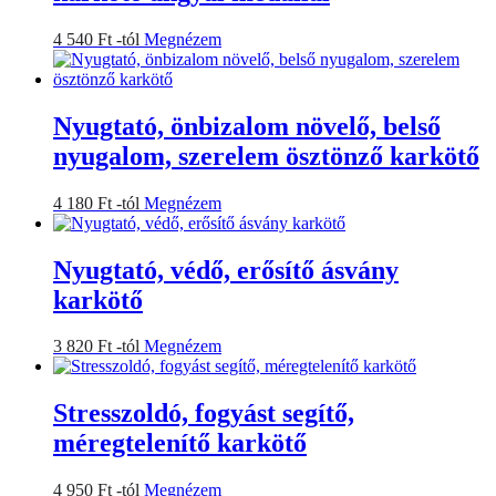
Ennek
4 540
Ft
-tól
Megnézem
a
terméknek
több
variációja
Nyugtató, önbizalom növelő, belső
van.
nyugalom, szerelem ösztönző karkötő
A
változatok
a
Ennek
4 180
Ft
-tól
Megnézem
termékoldalon
a
választhatók
terméknek
ki
több
Nyugtató, védő, erősítő ásvány
variációja
karkötő
van.
A
változatok
Ennek
3 820
Ft
-tól
Megnézem
a
a
termékoldalon
terméknek
választhatók
több
Stresszoldó, fogyást segítő,
ki
variációja
méregtelenítő karkötő
van.
A
változatok
Ennek
4 950
Ft
-tól
Megnézem