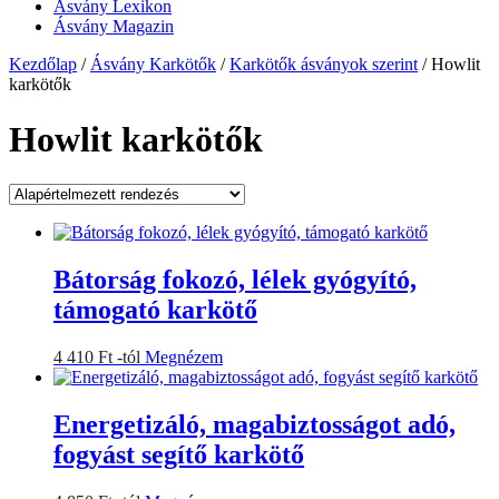
Ásvány Lexikon
Ásvány Magazin
Kezdőlap
/
Ásvány Karkötők
/
Karkötők ásványok szerint
/ Howlit
karkötők
Howlit karkötők
Bátorság fokozó, lélek gyógyító,
támogató karkötő
Ennek
4 410
Ft
-tól
Megnézem
a
terméknek
több
Energetizáló, magabiztosságot adó,
variációja
fogyást segítő karkötő
van.
A
változatok