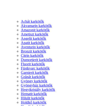
Achát karkötők
Akvamarin karkötők
Amazonit karkötők
Ametiszt karkötők
Angelit karkötők
Apatit karkötők
Aventurin karkötők
Bronzit karkötők
Citrin karkötők
Dumortierit karkötők
Fluorit karkötők
Füstkvarc karkötők
Garnierit karkötők
Gránát karkötők
Gyöngy karkötők
Gyöngyház karkötők
Hegyikristály karkötők
Hematit karkötők
Hilulit karkötők
Holdkő karkötők