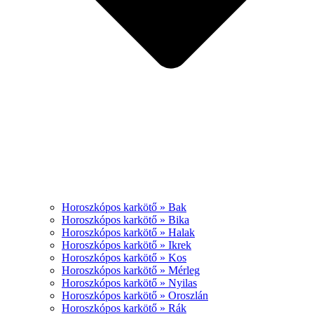
Horoszkópos karkötő » Bak
Horoszkópos karkötő » Bika
Horoszkópos karkötő » Halak
Horoszkópos karkötő » Ikrek
Horoszkópos karkötő » Kos
Horoszkópos karkötő » Mérleg
Horoszkópos karkötő » Nyilas
Horoszkópos karkötő » Oroszlán
Horoszkópos karkötő » Rák