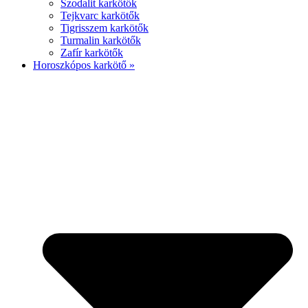
Szodalit karkötők
Tejkvarc karkötők
Tigrisszem karkötők
Turmalin karkötők
Zafír karkötők
Horoszkópos karkötő »