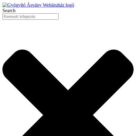
Ugrás
a
Search
tartalomhoz