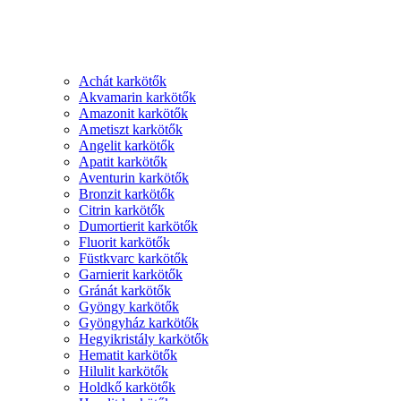
Achát karkötők
Akvamarin karkötők
Amazonit karkötők
Ametiszt karkötők
Angelit karkötők
Apatit karkötők
Aventurin karkötők
Bronzit karkötők
Citrin karkötők
Dumortierit karkötők
Fluorit karkötők
Füstkvarc karkötők
Garnierit karkötők
Gránát karkötők
Gyöngy karkötők
Gyöngyház karkötők
Hegyikristály karkötők
Hematit karkötők
Hilulit karkötők
Holdkő karkötők