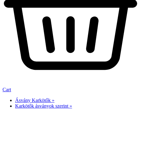
Cart
Ásvány Karkötők »
Karkötők ásványok szerint »