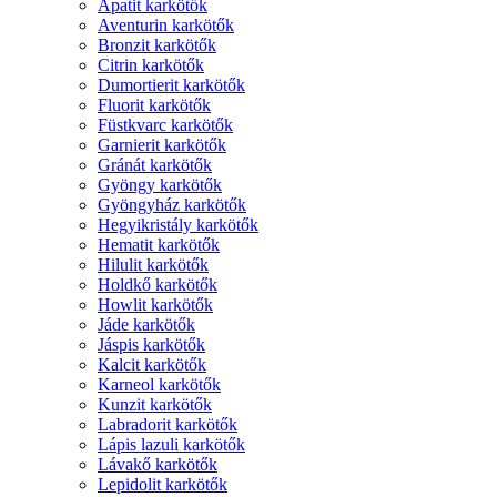
Apatit karkötők
Aventurin karkötők
Bronzit karkötők
Citrin karkötők
Dumortierit karkötők
Fluorit karkötők
Füstkvarc karkötők
Garnierit karkötők
Gránát karkötők
Gyöngy karkötők
Gyöngyház karkötők
Hegyikristály karkötők
Hematit karkötők
Hilulit karkötők
Holdkő karkötők
Howlit karkötők
Jáde karkötők
Jáspis karkötők
Kalcit karkötők
Karneol karkötők
Kunzit karkötők
Labradorit karkötők
Lápis lazuli karkötők
Lávakő karkötők
Lepidolit karkötők