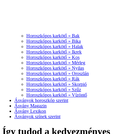
Horoszkópos karkötő » Bak
Horoszkópos karkötő » Bika
Horoszkópos karkötő » Halak
Horoszkópos karkötő » Ikrek
Horoszkópos karkötő » Kos
Horoszkópos karkötő » Mérleg
Horoszkópos karkötő » Nyilas
Horoszkópos karkötő » Oroszlán
Horoszkópos karkötő » Rák
Horoszkópos karkötő » Skorpió
Horoszkópos karkötő » Szűz
Horoszkópos karkötő » Vízöntő
Ásványok horoszkóp szerint
Ásvány Magazin
Ásvány Lexikon
Ásványok színek szerint
Így tudod a kedvezményes