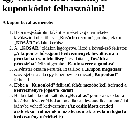
kuponkódot felhasználni!
A kupon beváltás menete:
Ha a megvásárolni kívánt terméket vagy termékeket
kiválasztottad kattints a „
Kosárba teszem
” gombra, ekkor a
„
KOSÁR
” oldalra kerülsz.
A „
KOSÁR
” oldalon legörgetve, látod a következő feliratot:
„
A kupon és hűségpont kedvezmények beváltására a
pénztárban van lehetőség
” és alatta a „
Tovább a
pénztárba
” feliratú gombot.
Kattints erre a gombra!
A Pénztár oldalra kerültél. Itt találod a „
Kupon megadása
”
szöveget és alatta egy fehér beviteli mezőt „
Kuponkód
”
felirattal.
Ebbe a „Kuponkód” feliratú fehér mezőbe kell beírnod a
kedvezményre jogosító kódot!
Ha beírtad a kódot. kattints a „
Beváltás
” gombra és ekkor a
kosárban lévő értékből automatikusan levonódik a kupon által
igénybe vehető kedvezmény
(
Az
eddig látott eredeti
árak ekkor változnak át az akciós árakra és látni fogod a
kedvezmény mértékét is)
.