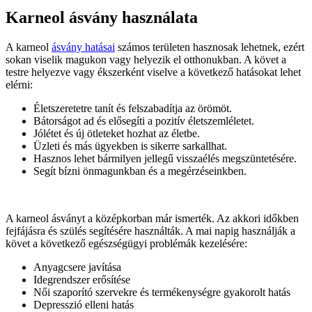
Karneol ásvány használata
A karneol
ásvány hatásai
számos területen hasznosak lehetnek, ezért
sokan viselik magukon vagy helyezik el otthonukban. A követ a
testre helyezve vagy ékszerként viselve a következő hatásokat lehet
elérni:
Életszeretetre tanít és felszabadítja az örömöt.
Bátorságot ad és elősegíti a pozitív életszemléletet.
Jólétet és új ötleteket hozhat az életbe.
Üzleti és más ügyekben is sikerre sarkallhat.
Hasznos lehet bármilyen jellegű visszaélés megszüntetésére.
Segít bízni önmagunkban és a megérzéseinkben.
A karneol ásványt a középkorban már ismerték. Az akkori időkben
fejfájásra és szülés segítésére használták. A mai napig használják a
követ a következő egészségügyi problémák kezelésére:
Anyagcsere javítása
Idegrendszer erősítése
Női szaporító szervekre és termékenységre gyakorolt hatás
Depresszió elleni hatás