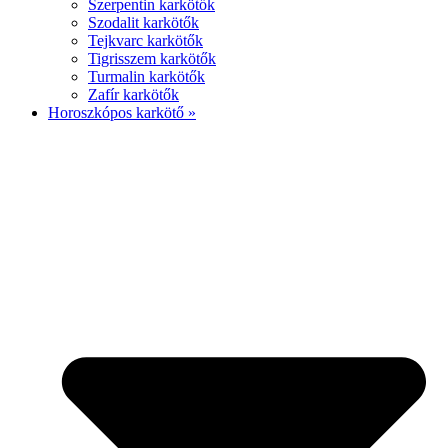
Szerpentin karkötők
Szodalit karkötők
Tejkvarc karkötők
Tigrisszem karkötők
Turmalin karkötők
Zafír karkötők
Horoszkópos karkötő »