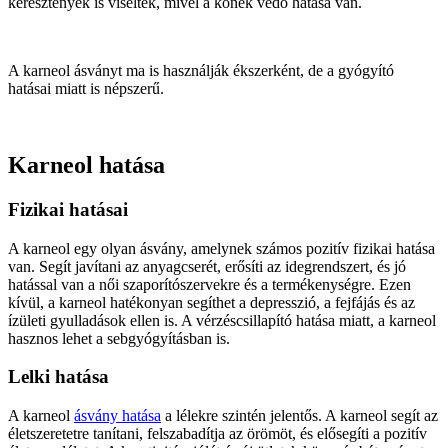
keresztények is viselték, mivel a kőnek védő hatása van.
A karneol ásványt ma is használják ékszerként, de a gyógyító
hatásai miatt is népszerű.
Karneol hatása
Fizikai hatásai
A karneol egy olyan ásvány, amelynek számos pozitív fizikai hatása
van. Segít javítani az anyagcserét, erősíti az idegrendszert, és jó
hatással van a női szaporítószervekre és a termékenységre. Ezen
kívül, a karneol hatékonyan segíthet a depresszió, a fejfájás és az
ízületi gyulladások ellen is. A vérzéscsillapító hatása miatt, a karneol
hasznos lehet a sebgyógyításban is.
Lelki hatása
A karneol
ásvány hatása
a lélekre szintén jelentős. A karneol segít az
életszeretetre tanítani, felszabadítja az örömöt, és elősegíti a pozitív