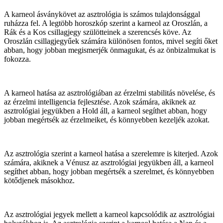
A karneol ásványkövet az asztrológia is számos tulajdonsággal
ruházza fel. A legtöbb horoszkóp szerint a karneol az Oroszlán, a
Rák és a Kos csillagjegy szülötteinek a szerencsés köve. Az
Oroszlán csillagjegyűek számára különösen fontos, mivel segíti őket
abban, hogy jobban megismerjék önmagukat, és az önbizalmukat is
fokozza.
A karneol hatása az asztrológiában az érzelmi stabilitás növelése, és
az érzelmi intelligencia fejlesztése. Azok számára, akiknek az
asztrológiai jegyükben a Hold áll, a karneol segíthet abban, hogy
jobban megértsék az érzelmeiket, és könnyebben kezeljék azokat.
Az asztrológia szerint a karneol hatása a szerelemre is kiterjed. Azok
számára, akiknek a Vénusz az asztrológiai jegyükben áll, a karneol
segíthet abban, hogy jobban megértsék a szerelmet, és könnyebben
kötődjenek másokhoz.
Az asztrológiai jegyek mellett a karneol kapcsolódik az asztrológiai