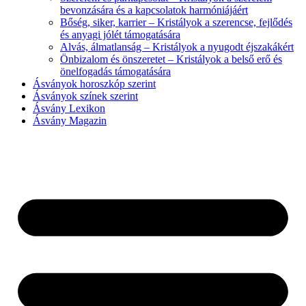
bevonzására és a kapcsolatok harmóniájáért
Bőség, siker, karrier – Kristályok a szerencse, fejlődés
és anyagi jólét támogatására
Alvás, álmatlanság – Kristályok a nyugodt éjszakákért
Önbizalom és önszeretet – Kristályok a belső erő és
önelfogadás támogatására
Ásványok horoszkóp szerint
Ásványok színek szerint
Ásvány Lexikon
Ásvány Magazin