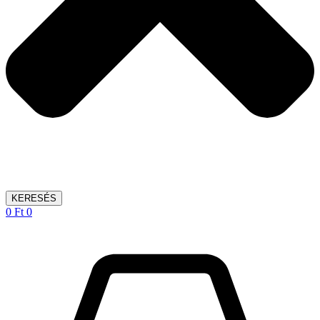
KERESÉS
0
Ft
0