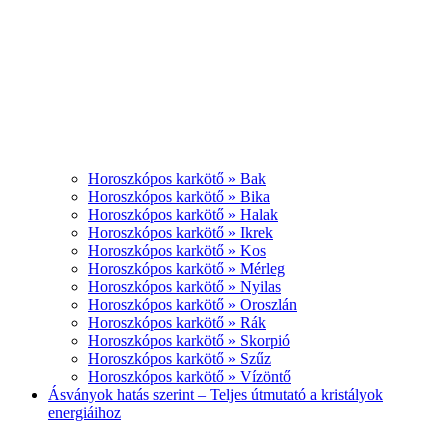
Horoszkópos karkötő » Bak
Horoszkópos karkötő » Bika
Horoszkópos karkötő » Halak
Horoszkópos karkötő » Ikrek
Horoszkópos karkötő » Kos
Horoszkópos karkötő » Mérleg
Horoszkópos karkötő » Nyilas
Horoszkópos karkötő » Oroszlán
Horoszkópos karkötő » Rák
Horoszkópos karkötő » Skorpió
Horoszkópos karkötő » Szűz
Horoszkópos karkötő » Vízöntő
Ásványok hatás szerint – Teljes útmutató a kristályok
energiáihoz