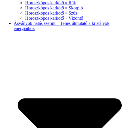
Horoszkópos karkötő » Rák
Horoszkópos karkötő » Skorpió
Horoszkópos karkötő » Szűz
Horoszkópos karkötő » Vízöntő
Ásványok hatás szerint – Teljes útmutató a kristályok
energiáihoz