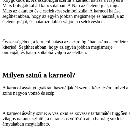
bolygókhoz is. Az asztrológia szerint a karneol hatása a Nap és a
Mars bolygókkal áll kapcsolatban. A Nap az életenergiát, míg a
Mars az akaratot és a cselekvést szimbolizálja. A karneol hatása
segíthet abban, hogy az egyén jobban megismerje és használja az
életenergiáját, és határozottabbá váljon a cselekvésben.
Összességében, a karneol hatása az asztrológiában számos területre
kiterjed. Segíthet abban, hogy az egyén jobban megismerje
önmagát, és határozottabbá váljon az életben.
Milyen színű a karneol?
A karneol ásványt gyakran használják ékszerek készítésére, mivel a
színe nagyon vonzó és szép.
A karneol ásvány színe: A vas-oxid és kovasav tartalmától függően a
világos narancs színtől, a narancsos vörösőn át, a barnáig sokféle
árnyalatban megtalálható.