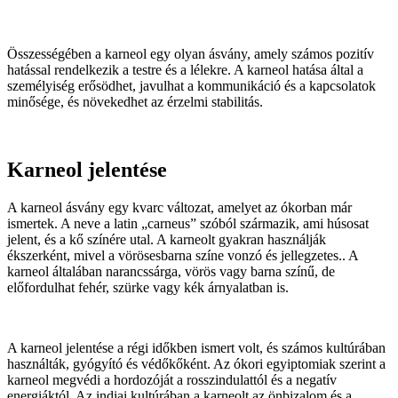
Összességében a karneol egy olyan ásvány, amely számos pozitív
hatással rendelkezik a testre és a lélekre. A karneol hatása által a
személyiség erősödhet, javulhat a kommunikáció és a kapcsolatok
minősége, és növekedhet az érzelmi stabilitás.
Karneol jelentése
A karneol ásvány egy kvarc változat, amelyet az ókorban már
ismertek. A neve a latin „carneus” szóból származik, ami húsosat
jelent, és a kő színére utal. A karneolt gyakran használják
ékszerként, mivel a vörösesbarna színe vonzó és jellegzetes.. A
karneol általában narancssárga, vörös vagy barna színű, de
előfordulhat fehér, szürke vagy kék árnyalatban is.
A karneol jelentése a régi időkben ismert volt, és számos kultúrában
használták, gyógyító és védőkőként. Az ókori egyiptomiak szerint a
karneol megvédi a hordozóját a rosszindulattól és a negatív
energiáktól. Az indiai kultúrában a karneolt az önbizalom és a