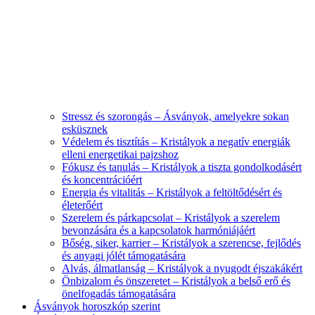
Stressz és szorongás – Ásványok, amelyekre sokan
esküsznek
Védelem és tisztítás – Kristályok a negatív energiák
elleni energetikai pajzshoz
Fókusz és tanulás – Kristályok a tiszta gondolkodásért
és koncentrációért
Energia és vitalitás – Kristályok a feltöltődésért és
életerőért
Szerelem és párkapcsolat – Kristályok a szerelem
bevonzására és a kapcsolatok harmóniájáért
Bőség, siker, karrier – Kristályok a szerencse, fejlődés
és anyagi jólét támogatására
Alvás, álmatlanság – Kristályok a nyugodt éjszakákért
Önbizalom és önszeretet – Kristályok a belső erő és
önelfogadás támogatására
Ásványok horoszkóp szerint