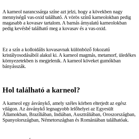
A karneol narancssárga színe azt jelzi, hogy a kövekben nagy
mennyiségű vas-oxid található. A vörös színű karneolokban pedig
magasabb a kovasav tartalom. A barnás árnyalatú karneolokban
pedig kevésbé található meg a kovasav és a vas-oxid.
Ez a szín a kolloidális kovasavnak különböző fokozatú
kristályosodásából alakul ki. A karneol magmás, metamorf, üledékes
környezetekben is megjelenik. A karneol köveket gumókban
bányásszák.
Hol található a karneol?
A karneol egy ásványkő, amely széles körben elterjedt az egész
világon. Az ásványkő legnagyobb lelőhelyei az Egyesült
Államokban, Brazíliában, Indiában, Ausztráliában, Oroszországban,
Spanyolországban, Németországban és Romániában találhatóak.