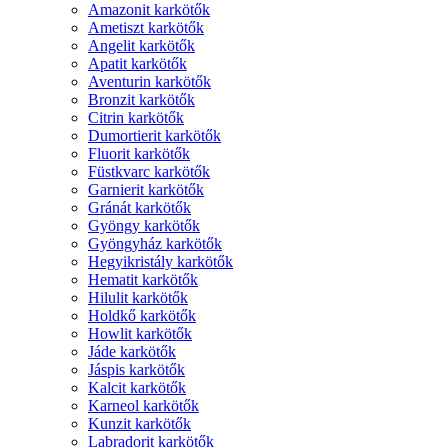
Amazonit karkötők
Ametiszt karkötők
Angelit karkötők
Apatit karkötők
Aventurin karkötők
Bronzit karkötők
Citrin karkötők
Dumortierit karkötők
Fluorit karkötők
Füstkvarc karkötők
Garnierit karkötők
Gránát karkötők
Gyöngy karkötők
Gyöngyház karkötők
Hegyikristály karkötők
Hematit karkötők
Hilulit karkötők
Holdkő karkötők
Howlit karkötők
Jáde karkötők
Jáspis karkötők
Kalcit karkötők
Karneol karkötők
Kunzit karkötők
Labradorit karkötők