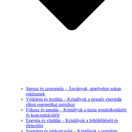
Stressz és szorongás – Ásványok, amelyekre sokan
esküsznek
Védelem és tisztítás – Kristályok a negatív energiák
elleni energetikai pajzshoz
Fókusz és tanulás – Kristályok a tiszta gondolkodásért
és koncentrációért
Energia és vitalitás – Kristályok a feltöltődésért és
életerőért
Szerelem és párkapcsolat – Kristályok a szerelem