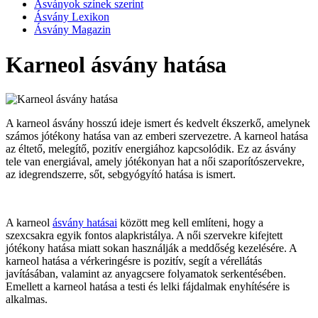
Ásványok színek szerint
Ásvány Lexikon
Ásvány Magazin
Karneol ásvány hatása
A karneol ásvány hosszú ideje ismert és kedvelt ékszerkő, amelynek
számos jótékony hatása van az emberi szervezetre. A karneol hatása
az éltető, melegítő, pozitív energiához kapcsolódik. Ez az ásvány
tele van energiával, amely jótékonyan hat a női szaporítószervekre,
az idegrendszerre, sőt, sebgyógyító hatása is ismert.
A karneol
ásvány hatásai
között meg kell említeni, hogy a
szexcsakra egyik fontos alapkristálya. A női szervekre kifejtett
jótékony hatása miatt sokan használják a meddőség kezelésére. A
karneol hatása a vérkeringésre is pozitív, segít a vérellátás
javításában, valamint az anyagcsere folyamatok serkentésében.
Emellett a karneol hatása a testi és lelki fájdalmak enyhítésére is
alkalmas.