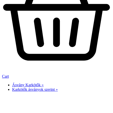
Cart
Ásvány Karkötők »
Karkötők ásványok szerint »