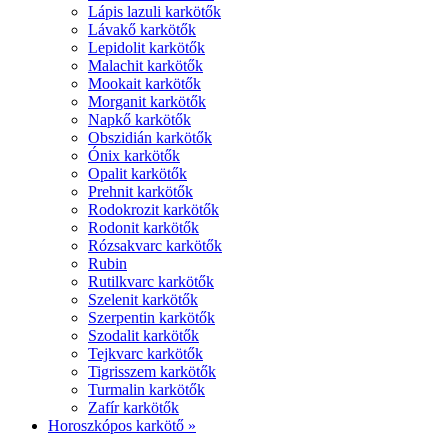
Lápis lazuli karkötők
Lávakő karkötők
Lepidolit karkötők
Malachit karkötők
Mookait karkötők
Morganit karkötők
Napkő karkötők
Obszidián karkötők
Ónix karkötők
Opalit karkötők
Prehnit karkötők
Rodokrozit karkötők
Rodonit karkötők
Rózsakvarc karkötők
Rubin
Rutilkvarc karkötők
Szelenit karkötők
Szerpentin karkötők
Szodalit karkötők
Tejkvarc karkötők
Tigrisszem karkötők
Turmalin karkötők
Zafír karkötők
Horoszkópos karkötő »