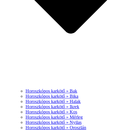
Horoszkópos karkötő » Bak
Horoszkópos karkötő » Bika
Horoszkópos karkötő » Halak
Horoszkópos karkötő » Ikrek
Horoszkópos karkötő » Kos
Horoszkópos karkötő » Mérleg
Horoszkópos karkötő » Nyilas
Horoszkópos karkötő » Oroszlán