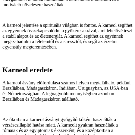
motiváció növelésére használták.
A karneol jelentése a spirituális világban is fontos. A karneol segíthet
az egyénnek összekapcsolódni a gyökércsakrával, ami lehetővé teszi
a stabil alapot és az életenergiát. A karneol segíthet az egyénnek
megszabadulni a félelemtől és a stressztől, és segít az érzelmi
egyensúly megteremtésében.
Karneol eredete
A karneol ásvány előfordulása számos helyen megtalálható, például
Brazíliában, Madagaszkáron, Indiában, Uruguayban, az USA-ban
és Németországban. A legnagyobb mennyiségben azonban
Brazíliában és Madagaszkáron található.
Az ókorban a karneol ásványt gyógyító kőként használták a
vérzéscsillapító hatása miatt. A karneolt gyakran használták a
rómaiak és az egyiptomiak ékszerként, és a középkorban a