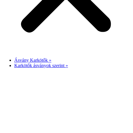
Ásvány Karkötők »
Karkötők ásványok szerint »