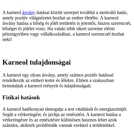
A karneol
ásvány
hatásai között szerepel továbbá a motiváló hatás,
amely pozitív világnézetet hozhat az ember életébe. A karneol
ásvány hatása a bőség és jólét területén is jelentős, hiszen szerencsét,
bőséget és jólétet vonz. Ha valaki több sikert szeretne elérni
pénzügyeiben vagy vállalkozásában, a karneol szerencsét hozhat
neki!
Karneol tulajdonságai
A karneol egy olyan ásvány, amely számos pozitív hatással
rendelkezik az emberi testre és lélekre. Ebben a szakaszban
bemutatjuk a karneol erényeit és tulajdonságait.
Fizikai hatások
A karneol hatékonyan támogatja a test vitalitását és energiaszintjét.
Segíti a vérkeringést, és javítja az emésztést. A karneol hatása a
vérkeringésre és az emésztésre különösen hasznos lehet azok
számára, akiknek problémáik vannak ezekkel a területekkel.