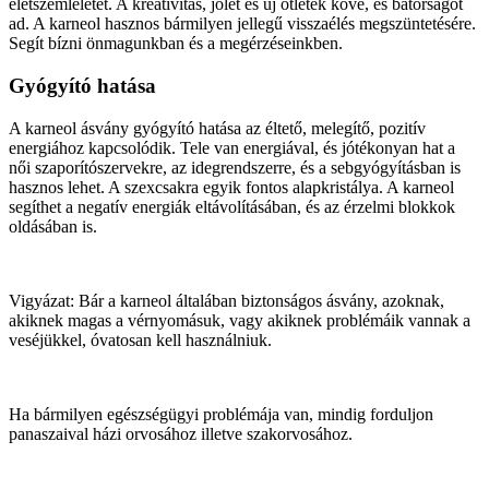
életszemléletet. A kreativitás, jólét és új ötletek köve, és bátorságot
ad. A karneol hasznos bármilyen jellegű visszaélés megszüntetésére.
Segít bízni önmagunkban és a megérzéseinkben.
Gyógyító hatása
A karneol ásvány gyógyító hatása az éltető, melegítő, pozitív
energiához kapcsolódik. Tele van energiával, és jótékonyan hat a
női szaporítószervekre, az idegrendszerre, és a sebgyógyításban is
hasznos lehet. A szexcsakra egyik fontos alapkristálya. A karneol
segíthet a negatív energiák eltávolításában, és az érzelmi blokkok
oldásában is.
Vigyázat: Bár a karneol általában biztonságos ásvány, azoknak,
akiknek magas a vérnyomásuk, vagy akiknek problémáik vannak a
veséjükkel, óvatosan kell használniuk.
Ha bármilyen egészségügyi problémája van, mindig forduljon
panaszaival házi orvosához illetve szakorvosához.