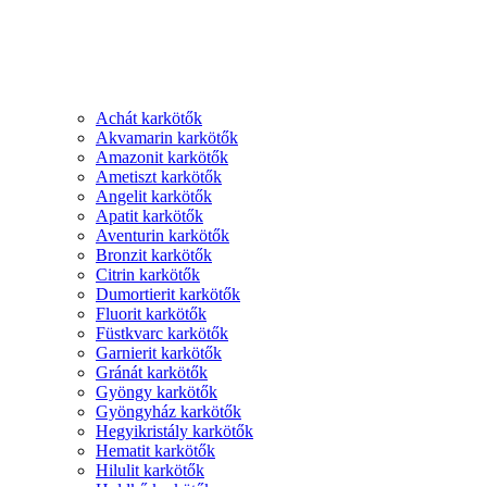
Achát karkötők
Akvamarin karkötők
Amazonit karkötők
Ametiszt karkötők
Angelit karkötők
Apatit karkötők
Aventurin karkötők
Bronzit karkötők
Citrin karkötők
Dumortierit karkötők
Fluorit karkötők
Füstkvarc karkötők
Garnierit karkötők
Gránát karkötők
Gyöngy karkötők
Gyöngyház karkötők
Hegyikristály karkötők
Hematit karkötők
Hilulit karkötők