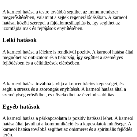
A karneol hatása a testre továbbá segíthet az immunrendszer
megerősítésében, valamint a sejtek regenerálódásában. A karneol
hatásai között szerepel a fájdalomcsillapítás is, így segíthet az
izomfájdalmak és fejfájások enyhítésében.
Lelki hatások
A karneol hatása a lélekre is rendkívül pozitív. A karneol hatása által
megnőhet az önbizalom és a bátorság, így segíthet a személyes
fejlődésben és a célkitűzések elérésében.
A karneol hatása továbbá javítja a koncentrációs képességet, és
segíti a stressz és a szorongás enyhítését. A karneol hatása által a
személyiség erősödhet, és növekedhet az érzelmi stabilitás.
Egyéb hatások
A karneol hatása a párkapcsolatra is pozitív hatással lehet. A karneol
hatása által javulhat a kommunikáció és a kapcsolatok minősége. A
karneol hatása továbbá segíthet az önismeret és a spirituális fejlődés
terén.