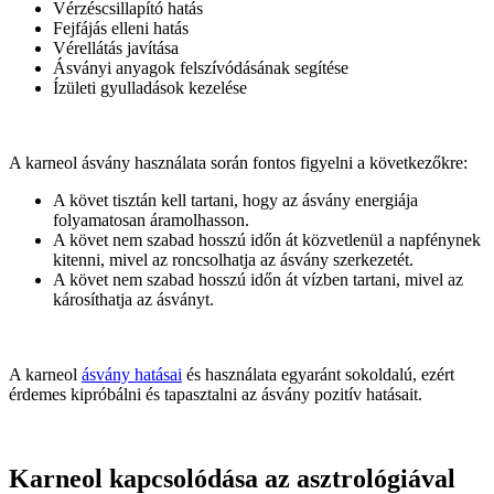
Vérzéscsillapító hatás
Fejfájás elleni hatás
Vérellátás javítása
Ásványi anyagok felszívódásának segítése
Ízületi gyulladások kezelése
A karneol ásvány használata során fontos figyelni a következőkre:
A követ tisztán kell tartani, hogy az ásvány energiája
folyamatosan áramolhasson.
A követ nem szabad hosszú időn át közvetlenül a napfénynek
kitenni, mivel az roncsolhatja az ásvány szerkezetét.
A követ nem szabad hosszú időn át vízben tartani, mivel az
károsíthatja az ásványt.
A karneol
ásvány hatásai
és használata egyaránt sokoldalú, ezért
érdemes kipróbálni és tapasztalni az ásvány pozitív hatásait.
Karneol kapcsolódása az asztrológiával