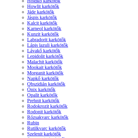
Holdkő karkötők
Howlit karkötők
Jáde karkötők
Jáspis karkötők
Kalcit karkötők
Karneol karkötők
Kunzit karkötők
Labradorit karkötők
Lápis lazuli karkötők
Lávakő karkötők
Lepidolit karkötők
Malachit karkötők
Mookait karkötők
Morganit karkötők
Napkő karkötők
Obszidián karkötők
Ónix karkötők
Opalit karkötők
Prehnit karkötők
Rodokrozit karkötők
Rodonit karkötők
Rózsakvarc karkötők
Rubin
Rutilkvarc karkötők
Szelenit karkötők