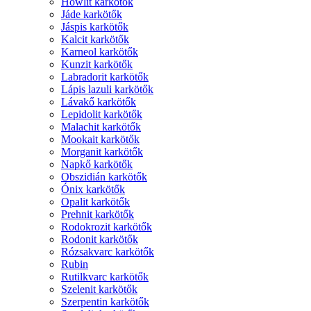
Howlit karkötők
Jáde karkötők
Jáspis karkötők
Kalcit karkötők
Karneol karkötők
Kunzit karkötők
Labradorit karkötők
Lápis lazuli karkötők
Lávakő karkötők
Lepidolit karkötők
Malachit karkötők
Mookait karkötők
Morganit karkötők
Napkő karkötők
Obszidián karkötők
Ónix karkötők
Opalit karkötők
Prehnit karkötők
Rodokrozit karkötők
Rodonit karkötők
Rózsakvarc karkötők
Rubin
Rutilkvarc karkötők
Szelenit karkötők
Szerpentin karkötők