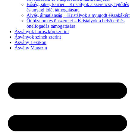
Bőség, siker, karrier – Kristályok a szerencse, fejlődés
és anyagi jólét támogatására
Alvás, álmatlanság – Kristályok a nyugodt éjszakákért
Önbizalom és önszeretet – Kristályok a belső erő és
önelfogadás támogatására
Ásványok horoszkóp szerint
Ásványok színek szerint
Ásvány Lexikon
Ásvány Magazin