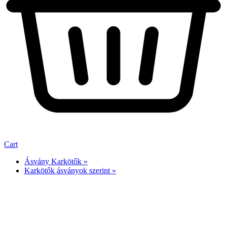
Cart
Ásvány Karkötők »
Karkötők ásványok szerint »