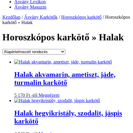
Ásvány Lexikon
Ásvány Magazin
Kezdőlap
/
Ásvány Karkötők
/
Horoszkópos karkötő
/ Horoszkópos
karkötő » Halak
Horoszkópos karkötő » Halak
Halak akvamarin, ametiszt, jáde,
turmalin karkötő
Ennek
5 170
Ft
-tól
Megnézem
a
terméknek
több
Halak hegyikristály, szodalit, jáspis
variációja
karkötő
van.
A
változatok