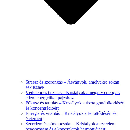
Stressz és szorongás – Ásványok, amelyekre sokan
esküsznek
Védelem és tisztítás – Kristályok a negatív energiák
elleni energetikai pajzshoz
Fókusz és tanulás – Kristályok a tiszta gondolkodásért
és koncentrációért
Energia és vitalitás – Kristályok a feltöltődésért és
életerőért
Szerelem és párkapcsolat – Kristályok a szerelem
bevonzására és a kapcsolatok harmóniájáért