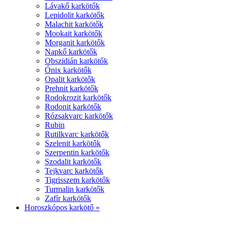
Lávakő karkötők
Lepidolit karkötők
Malachit karkötők
Mookait karkötők
Morganit karkötők
Napkő karkötők
Obszidián karkötők
Ónix karkötők
Opalit karkötők
Prehnit karkötők
Rodokrozit karkötők
Rodonit karkötők
Rózsakvarc karkötők
Rubin
Rutilkvarc karkötők
Szelenit karkötők
Szerpentin karkötők
Szodalit karkötők
Tejkvarc karkötők
Tigrisszem karkötők
Turmalin karkötők
Zafír karkötők
Horoszkópos karkötő »