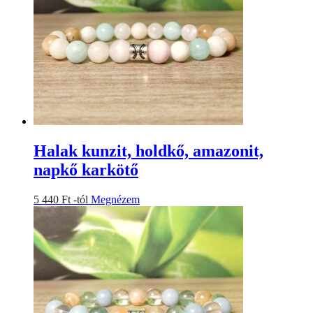
A
változatok
a
termékoldalon
választhatók
ki
Halak kunzit, holdkő, amazonit,
napkő karkötő
Ennek
5 440
Ft
-tól
Megnézem
a
terméknek
több
variációja
van.
A
változatok
a
termékoldalon