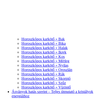
Horoszkópos karkötő » Bak
Horoszkópos karkötő » Bika
Horoszkópos karkötő » Halak
Horoszkópos karkötő » Ikrek
Horoszkópos karkötő » Kos
Horoszkópos karkötő » Mérleg
Horoszkópos karkötő » Nyilas
Horoszkópos karkötő » Oroszlán
Horoszkópos karkötő » Rák
Horoszkópos karkötő » Skorpió
Horoszkópos karkötő » Szűz
Horoszkópos karkötő » Vízöntő
Ásványok hatás szerint – Teljes útmutató a kristályok
energiáihoz