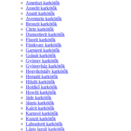
Ametiszt karkötők
Angelit karkötők
Apatit karkötők
Aventurin karkötők
Bronzit karkötők
Citrin karkötők
Dumortierit karkötők
Fluorit karkötők
Füstkvarc karkötők
Garnierit karkötők
Gránát karkötők
Gyöngy karkötők
Gyöngyház karkötők
Hegyikristály karkötők
Hematit karkötők
Hilulit karkötők
Holdkő karkötők
Howlit karkötők
Jáde karkötők
Jáspis karkötők
Kalcit karkötők
Karneol karkötők
Kunzit karkötők
Labradorit karkötők
Lápis lazuli karkötők