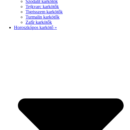
Szodalit karkötők
Tejkvarc karkötők
Tigrisszem karkötők
Turmalin karkötők
Zafír karkötők
Horoszkópos karkötő »