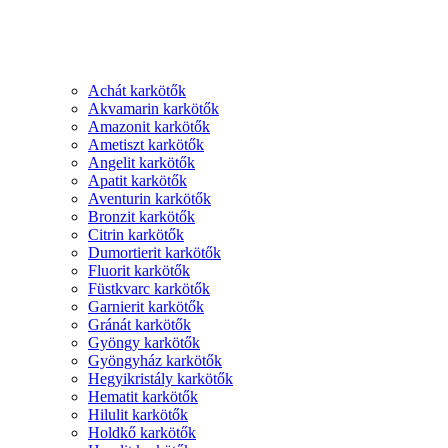
Achát karkötők
Akvamarin karkötők
Amazonit karkötők
Ametiszt karkötők
Angelit karkötők
Apatit karkötők
Aventurin karkötők
Bronzit karkötők
Citrin karkötők
Dumortierit karkötők
Fluorit karkötők
Füstkvarc karkötők
Garnierit karkötők
Gránát karkötők
Gyöngy karkötők
Gyöngyház karkötők
Hegyikristály karkötők
Hematit karkötők
Hilulit karkötők
Holdkő karkötők