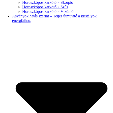
Horoszkópos karkötő » Skorpió
Horoszkópos karkötő » Szűz
Horoszkópos karkötő » Vízöntő
Ásványok hatás szerint – Teljes útmutató a kristályok
energiáihoz