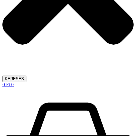
KERESÉS
0
Ft
0