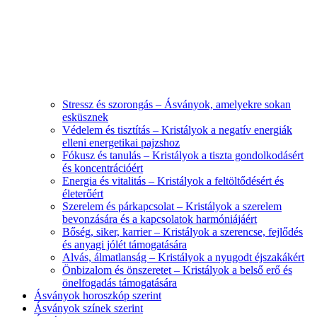
Stressz és szorongás – Ásványok, amelyekre sokan
esküsznek
Védelem és tisztítás – Kristályok a negatív energiák
elleni energetikai pajzshoz
Fókusz és tanulás – Kristályok a tiszta gondolkodásért
és koncentrációért
Energia és vitalitás – Kristályok a feltöltődésért és
életerőért
Szerelem és párkapcsolat – Kristályok a szerelem
bevonzására és a kapcsolatok harmóniájáért
Bőség, siker, karrier – Kristályok a szerencse, fejlődés
és anyagi jólét támogatására
Alvás, álmatlanság – Kristályok a nyugodt éjszakákért
Önbizalom és önszeretet – Kristályok a belső erő és
önelfogadás támogatására
Ásványok horoszkóp szerint
Ásványok színek szerint