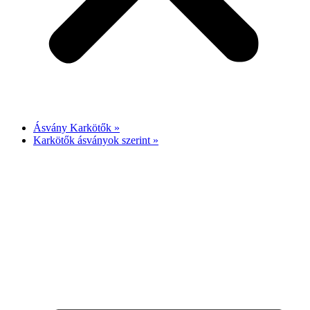
Ásvány Karkötők »
Karkötők ásványok szerint »