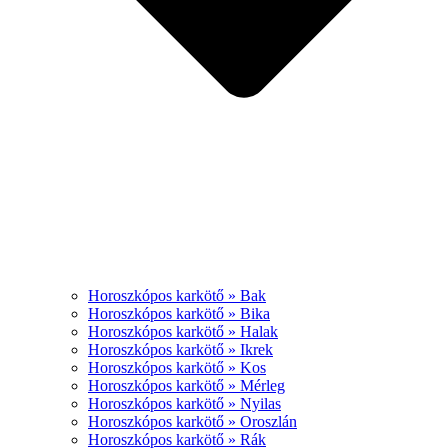
Horoszkópos karkötő » Bak
Horoszkópos karkötő » Bika
Horoszkópos karkötő » Halak
Horoszkópos karkötő » Ikrek
Horoszkópos karkötő » Kos
Horoszkópos karkötő » Mérleg
Horoszkópos karkötő » Nyilas
Horoszkópos karkötő » Oroszlán
Horoszkópos karkötő » Rák