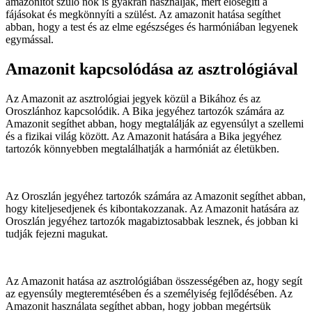
amazonitot szülő nők is gyakran használják, mert elősegíti a
fájásokat és megkönnyíti a szülést. Az amazonit hatása segíthet
abban, hogy a test és az elme egészséges és harmóniában legyenek
egymással.
Amazonit kapcsolódása az asztrológiával
Az Amazonit az asztrológiai jegyek közül a Bikához és az
Oroszlánhoz kapcsolódik. A Bika jegyéhez tartozók számára az
Amazonit segíthet abban, hogy megtalálják az egyensúlyt a szellemi
és a fizikai világ között. Az Amazonit hatására a Bika jegyéhez
tartozók könnyebben megtalálhatják a harmóniát az életükben.
Az Oroszlán jegyéhez tartozók számára az Amazonit segíthet abban,
hogy kiteljesedjenek és kibontakozzanak. Az Amazonit hatására az
Oroszlán jegyéhez tartozók magabiztosabbak lesznek, és jobban ki
tudják fejezni magukat.
Az Amazonit hatása az asztrológiában összességében az, hogy segít
az egyensúly megteremtésében és a személyiség fejlődésében. Az
Amazonit használata segíthet abban, hogy jobban megértsük