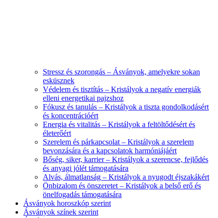
Stressz és szorongás – Ásványok, amelyekre sokan
esküsznek
Védelem és tisztítás – Kristályok a negatív energiák
elleni energetikai pajzshoz
Fókusz és tanulás – Kristályok a tiszta gondolkodásért
és koncentrációért
Energia és vitalitás – Kristályok a feltöltődésért és
életerőért
Szerelem és párkapcsolat – Kristályok a szerelem
bevonzására és a kapcsolatok harmóniájáért
Bőség, siker, karrier – Kristályok a szerencse, fejlődés
és anyagi jólét támogatására
Alvás, álmatlanság – Kristályok a nyugodt éjszakákért
Önbizalom és önszeretet – Kristályok a belső erő és
önelfogadás támogatására
Ásványok horoszkóp szerint
Ásványok színek szerint