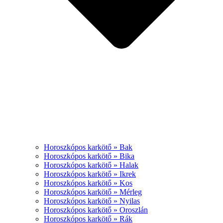
Horoszkópos karkötő » Bak
Horoszkópos karkötő » Bika
Horoszkópos karkötő » Halak
Horoszkópos karkötő » Ikrek
Horoszkópos karkötő » Kos
Horoszkópos karkötő » Mérleg
Horoszkópos karkötő » Nyilas
Horoszkópos karkötő » Oroszlán
Horoszkópos karkötő » Rák