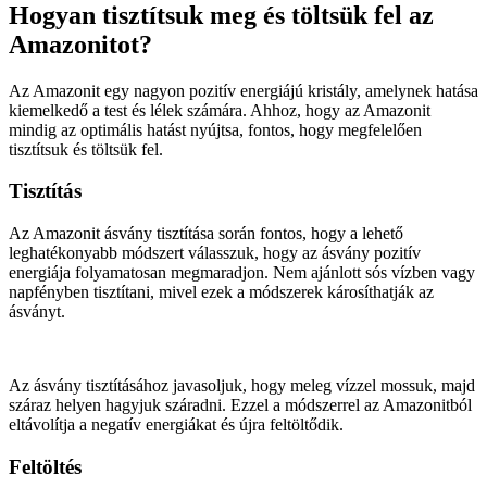
Hogyan tisztítsuk meg és töltsük fel az
Amazonitot?
Az Amazonit egy nagyon pozitív energiájú kristály, amelynek hatása
kiemelkedő a test és lélek számára. Ahhoz, hogy az Amazonit
mindig az optimális hatást nyújtsa, fontos, hogy megfelelően
tisztítsuk és töltsük fel.
Tisztítás
Az Amazonit ásvány tisztítása során fontos, hogy a lehető
leghatékonyabb módszert válasszuk, hogy az ásvány pozitív
energiája folyamatosan megmaradjon. Nem ajánlott sós vízben vagy
napfényben tisztítani, mivel ezek a módszerek károsíthatják az
ásványt.
Az ásvány tisztításához javasoljuk, hogy meleg vízzel mossuk, majd
száraz helyen hagyjuk száradni. Ezzel a módszerrel az Amazonitból
eltávolítja a negatív energiákat és újra feltöltődik.
Feltöltés