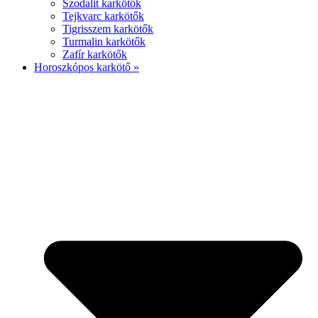
Szodalit karkötők
Tejkvarc karkötők
Tigrisszem karkötők
Turmalin karkötők
Zafír karkötők
Horoszkópos karkötő »