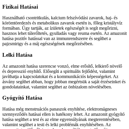
Fizikai Hatásai
Használható csontritkulás, kalcium felszívódási zavarok, haj- és
körömtöredezés és metabolikus zavarok esetén is, főleg kristályvíz
formában. Úgy tartják, az ízületek egészségét is segít megőrizni,
hasznos lehet túlerőltetés, gyulladás vagy reuma esetén. Az amazonit
hatása pozitív hatással van az immunrendszerre és segíthet a
pajzsmirigy és a máj egészségének megőrzésében.
Lelki Hatása
Az amazonit hatása szerencse vonzó, elme erősítő, lelkierő növelő
és depresszió enyhítő. Elősegíti a spirituális fejlődést, valamint
javíthatja a kapcsolatokat és a kommunikációs képességeket. Az
ásvány segíthet abban, hogy jobban megértsük a saját érzéseinket és
gondolatainkat, valamint segíthet az önbizalom növelésében.
Gyógyító Hatása
Hatása még menstruációs panaszok enyhítése, elektromágneses
szennyeződés hatásai ellen is hatékony lehet. Az amazonit gyógyító
hatása segíthet a test és az elme egyensúlyának megteremtésében,
valamint segíthet a testi és lelki problémák enyhítésében. Az