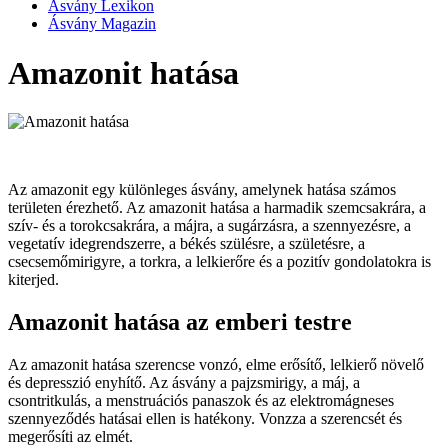
Ásvány Lexikon
Ásvány Magazin
Amazonit hatása
Az amazonit egy különleges ásvány, amelynek hatása számos
területen érezhető. Az amazonit hatása a harmadik szemcsakrára, a
szív- és a torokcsakrára, a májra, a sugárzásra, a szennyezésre, a
vegetatív idegrendszerre, a békés szülésre, a születésre, a
csecsemőmirigyre, a torkra, a lelkierőre és a pozitív gondolatokra is
kiterjed.
Amazonit hatása az emberi testre
Az amazonit hatása szerencse vonzó, elme erősítő, lelkierő növelő
és depresszió enyhítő. Az ásvány a pajzsmirigy, a máj, a
csontritkulás, a menstruációs panaszok és az elektromágneses
szennyeződés hatásai ellen is hatékony. Vonzza a szerencsét és
megerősíti az elmét.