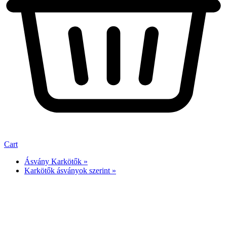
Cart
Ásvány Karkötők »
Karkötők ásványok szerint »