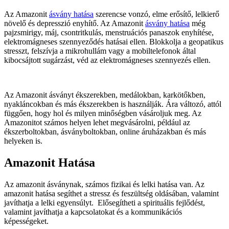
Az Amazonit
ásvány hatása
szerencse vonzó, elme erősítő, lelkierő
növelő és depresszió enyhítő. Az Amazonit
ásvány hatása
még
pajzsmirigy, máj, csontritkulás, menstruációs panaszok enyhítése,
elektromágneses szennyeződés hatásai ellen. Blokkolja a geopatikus
stresszt, felszívja a mikrohullám vagy a mobiltelefonok által
kibocsájtott sugárzást, véd az elektromágneses szennyezés ellen.
Az Amazonit ásványt ékszerekben, medálokban, karkötőkben,
nyakláncokban és más ékszerekben is használják. Ára változó, attól
függően, hogy hol és milyen minőségben vásároljuk meg. Az
Amazonitot számos helyen lehet megvásárolni, például az
ékszerboltokban, ásványboltokban, online áruházakban és más
helyeken is.
Amazonit Hatása
Az amazonit ásványnak, számos fizikai és lelki hatása van. Az
amazonit hatása segíthet a stressz és feszültség oldásában, valamint
javíthatja a lelki egyensúlyt. Elősegítheti a spirituális fejlődést,
valamint javíthatja a kapcsolatokat és a kommunikációs
képességeket.