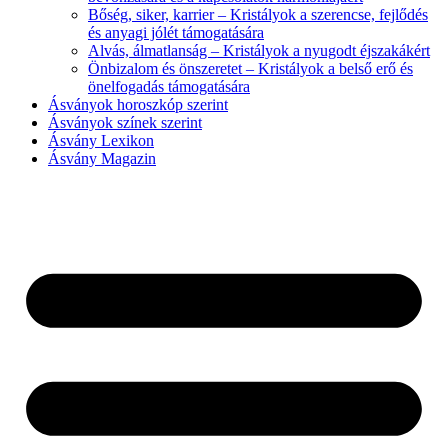
Bőség, siker, karrier – Kristályok a szerencse, fejlődés
és anyagi jólét támogatására
Alvás, álmatlanság – Kristályok a nyugodt éjszakákért
Önbizalom és önszeretet – Kristályok a belső erő és
önelfogadás támogatására
Ásványok horoszkóp szerint
Ásványok színek szerint
Ásvány Lexikon
Ásvány Magazin