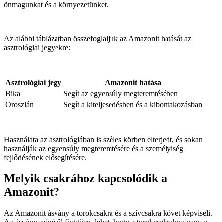
önmagunkat és a környezetünket.
Az alábbi táblázatban összefoglaljuk az Amazonit hatását az
asztrológiai jegyekre:
Asztrológiai jegy
Amazonit hatása
Bika
Segít az egyensúly megteremtésében
Oroszlán
Segít a kiteljesedésben és a kibontakozásban
Használata az asztrológiában is széles körben elterjedt, és sokan
használják az egyensúly megteremtésére és a személyiség
fejlődésének elősegítésére.
Melyik csakrához kapcsolódik a
Amazonit?
Az Amazonit ásvány a torokcsakra és a szívcsakra követ képviseli.
Az ásvány színétől függően, lehet, hogy a torokcsakrahoz vagy a