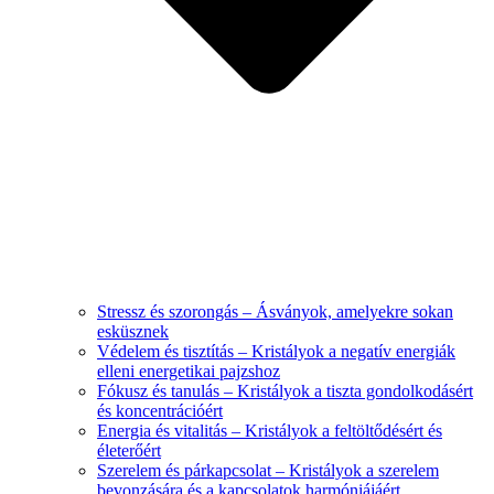
Stressz és szorongás – Ásványok, amelyekre sokan
esküsznek
Védelem és tisztítás – Kristályok a negatív energiák
elleni energetikai pajzshoz
Fókusz és tanulás – Kristályok a tiszta gondolkodásért
és koncentrációért
Energia és vitalitás – Kristályok a feltöltődésért és
életerőért
Szerelem és párkapcsolat – Kristályok a szerelem
bevonzására és a kapcsolatok harmóniájáért