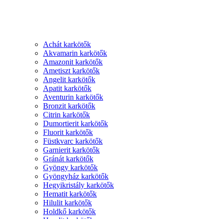
Achát karkötők
Akvamarin karkötők
Amazonit karkötők
Ametiszt karkötők
Angelit karkötők
Apatit karkötők
Aventurin karkötők
Bronzit karkötők
Citrin karkötők
Dumortierit karkötők
Fluorit karkötők
Füstkvarc karkötők
Garnierit karkötők
Gránát karkötők
Gyöngy karkötők
Gyöngyház karkötők
Hegyikristály karkötők
Hematit karkötők
Hilulit karkötők
Holdkő karkötők