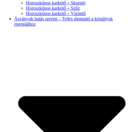
Horoszkópos karkötő » Skorpió
Horoszkópos karkötő » Szűz
Horoszkópos karkötő » Vízöntő
Ásványok hatás szerint – Teljes útmutató a kristályok
energiáihoz