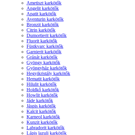
Ametiszt karkötők
Angelit karkötők
Apatit karkötők
Aventurin karkötők
Bronzit karkötők
Citrin karkötők
Dumortierit karkötők
Fluorit karkötők
Füstkvarc karkötők
Garnierit karkötők
Gránát karkötők
Gyöngy karkötők
Gyöngyház karkötők
Hegyikristály karkötők
Hematit karkötők
Hilulit karkötők
Holdkő karkötők
Howlit karkötők
Jáde karkötők
Jáspis karkötők
Kalcit karkötők
Karneol karkötők
Kunzit karkötők
Labradorit karkötők
Lápis lazuli karkötők