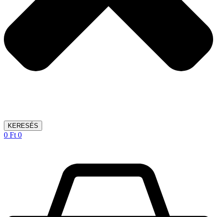
KERESÉS
0
Ft
0