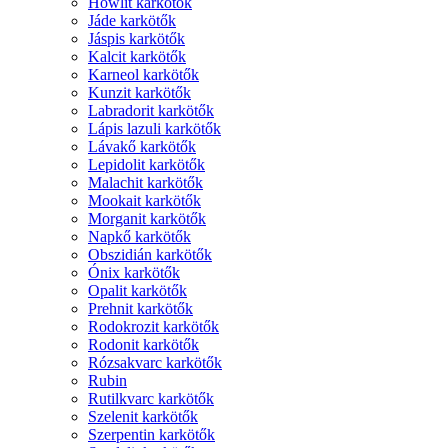
Howlit karkötők
Jáde karkötők
Jáspis karkötők
Kalcit karkötők
Karneol karkötők
Kunzit karkötők
Labradorit karkötők
Lápis lazuli karkötők
Lávakő karkötők
Lepidolit karkötők
Malachit karkötők
Mookait karkötők
Morganit karkötők
Napkő karkötők
Obszidián karkötők
Ónix karkötők
Opalit karkötők
Prehnit karkötők
Rodokrozit karkötők
Rodonit karkötők
Rózsakvarc karkötők
Rubin
Rutilkvarc karkötők
Szelenit karkötők
Szerpentin karkötők