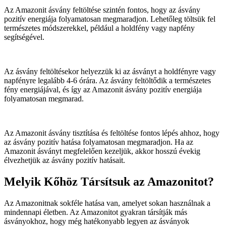
Az Amazonit ásvány feltöltése szintén fontos, hogy az ásvány
pozitív energiája folyamatosan megmaradjon. Lehetőleg töltsük fel
természetes módszerekkel, például a holdfény vagy napfény
segítségével.
Az ásvány feltöltésekor helyezzük ki az ásványt a holdfényre vagy
napfényre legalább 4-6 órára. Az ásvány feltöltődik a természetes
fény energiájával, és így az Amazonit ásvány pozitív energiája
folyamatosan megmarad.
Az Amazonit ásvány tisztítása és feltöltése fontos lépés ahhoz, hogy
az ásvány pozitív hatása folyamatosan megmaradjon. Ha az
Amazonit ásványt megfelelően kezeljük, akkor hosszú évekig
élvezhetjük az ásvány pozitív hatásait.
Melyik Kőhöz Társítsuk az Amazonitot?
Az Amazonitnak sokféle hatása van, amelyet sokan használnak a
mindennapi életben. Az Amazonitot gyakran társítják más
ásványokhoz, hogy még hatékonyabb legyen az ásványok