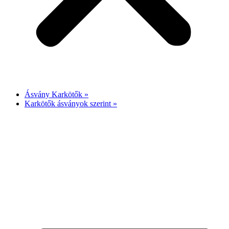
Ásvány Karkötők »
Karkötők ásványok szerint »