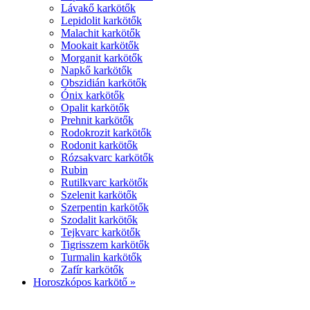
Lávakő karkötők
Lepidolit karkötők
Malachit karkötők
Mookait karkötők
Morganit karkötők
Napkő karkötők
Obszidián karkötők
Ónix karkötők
Opalit karkötők
Prehnit karkötők
Rodokrozit karkötők
Rodonit karkötők
Rózsakvarc karkötők
Rubin
Rutilkvarc karkötők
Szelenit karkötők
Szerpentin karkötők
Szodalit karkötők
Tejkvarc karkötők
Tigrisszem karkötők
Turmalin karkötők
Zafír karkötők
Horoszkópos karkötő »