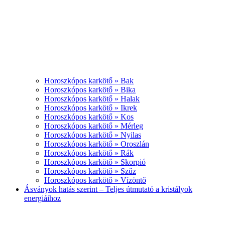
Horoszkópos karkötő » Bak
Horoszkópos karkötő » Bika
Horoszkópos karkötő » Halak
Horoszkópos karkötő » Ikrek
Horoszkópos karkötő » Kos
Horoszkópos karkötő » Mérleg
Horoszkópos karkötő » Nyilas
Horoszkópos karkötő » Oroszlán
Horoszkópos karkötő » Rák
Horoszkópos karkötő » Skorpió
Horoszkópos karkötő » Szűz
Horoszkópos karkötő » Vízöntő
Ásványok hatás szerint – Teljes útmutató a kristályok
energiáihoz