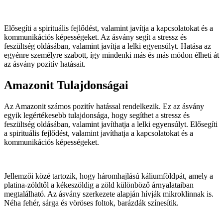
Elősegíti a spirituális fejlődést, valamint javítja a kapcsolatokat és a
kommunikációs képességeket. Az ásvány segít a stressz és
feszültség oldásában, valamint javítja a lelki egyensúlyt. Hatása az
egyénre személyre szabott, így mindenki más és más módon élheti át
az ásvány pozitív hatásait.
Amazonit Tulajdonságai
Az Amazonit számos pozitív hatással rendelkezik. Ez az ásvány
egyik legértékesebb tulajdonsága, hogy segíthet a stressz és
feszültség oldásában, valamint javíthatja a lelki egyensúlyt. Elősegíti
a spirituális fejlődést, valamint javíthatja a kapcsolatokat és a
kommunikációs képességeket.
Jellemzői közé tartozik, hogy háromhajlású káliumföldpát, amely a
platina-zöldtől a kékeszöldig a zöld különböző árnyalataiban
megtalálható. Az ásvány szerkezete alapján hívják mikroklinnak is.
Néha fehér, sárga és vöröses foltok, barázdák színesítik.