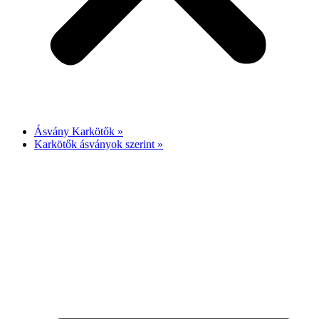
Ásvány Karkötők »
Karkötők ásványok szerint »