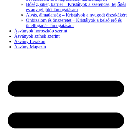
Bőség, siker, karrier – Kristályok a szerencse, fejlődés
és anyagi jólét támogatására
Alvás, álmatlanság – Kristályok a nyugodt éjszakákért
Önbizalom és önszeretet – Kristályok a belső erő és
önelfogadás támogatására
Ásványok horoszkóp szerint
Ásványok színek szerint
Ásvány Lexikon
Ásvány Magazin