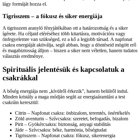
lágy formáját hozza el.
Tigrisszem – a fókusz és siker energiája
A tigrisszem aranyló fényjátékában ott a határozottság és a siker
ígérete. Ha céljaid eléréséhez több kitartásra, motivációra vagy
önfegyelemre van szükséged, ez a kő a legjobb társad. A napfonat
csakra energiáját aktiválja, segít abban, hogy a döntéseid mögött erő
és magabiztosság álljon – hiszen a siker nem véletlen, hanem tudatos
választás eredménye.
Spirituális jelentésük és kapcsolatuk a
csakrákkal
A bőség energiája nem „kívülről érkezik”, hanem belülről indul.
Minden kristály a maga módján segíti az energiaáramlást a test
csakráin keresztül:
Citrin – Napfonat csakra: önbizalom, teremtés, önértékelés
Zöld aventurin – Szívcsakra: szeretet, befogadás, bizalom
Pirit – Gyökércsakra: biztonság, anyagi stabilitás
Jáde – Szívcsakra: béke, harmónia, bőségtudat
Tigrisszem – Napfonat csakra: fókusz, sikerenergia