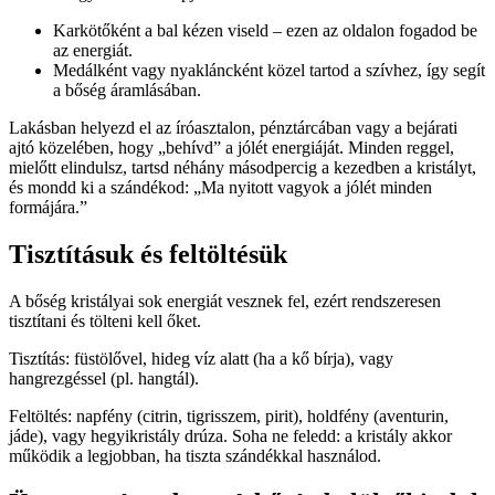
Karkötőként a bal kézen viseld – ezen az oldalon fogadod be
az energiát.
Medálként vagy nyakláncként közel tartod a szívhez, így segít
a bőség áramlásában.
Lakásban helyezd el az íróasztalon, pénztárcában vagy a bejárati
ajtó közelében, hogy „behívd” a jólét energiáját. Minden reggel,
mielőtt elindulsz, tartsd néhány másodpercig a kezedben a kristályt,
és mondd ki a szándékod: „Ma nyitott vagyok a jólét minden
formájára.”
Tisztításuk és feltöltésük
A bőség kristályai sok energiát vesznek fel, ezért rendszeresen
tisztítani és tölteni kell őket.
Tisztítás: füstölővel, hideg víz alatt (ha a kő bírja), vagy
hangrezgéssel (pl. hangtál).
Feltöltés: napfény (citrin, tigrisszem, pirit), holdfény (aventurin,
jáde), vagy hegyikristály drúza. Soha ne feledd: a kristály akkor
működik a legjobban, ha tiszta szándékkal használod.