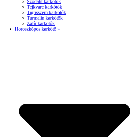
Szodalit karkötők
Tejkvarc karkötők
Tigrisszem karkötők
Turmalin karkötők
Zafír karkötők
Horoszkópos karkötő »