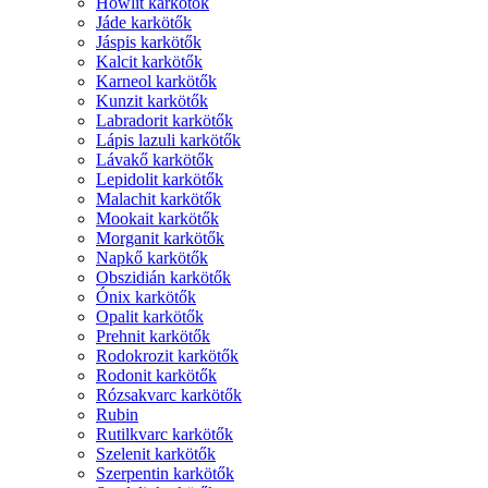
Howlit karkötők
Jáde karkötők
Jáspis karkötők
Kalcit karkötők
Karneol karkötők
Kunzit karkötők
Labradorit karkötők
Lápis lazuli karkötők
Lávakő karkötők
Lepidolit karkötők
Malachit karkötők
Mookait karkötők
Morganit karkötők
Napkő karkötők
Obszidián karkötők
Ónix karkötők
Opalit karkötők
Prehnit karkötők
Rodokrozit karkötők
Rodonit karkötők
Rózsakvarc karkötők
Rubin
Rutilkvarc karkötők
Szelenit karkötők
Szerpentin karkötők