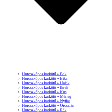
Horoszkópos karkötő » Bak
Horoszkópos karkötő » Bika
Horoszkópos karkötő » Halak
Horoszkópos karkötő » Ikrek
Horoszkópos karkötő » Kos
Horoszkópos karkötő » Mérleg
Horoszkópos karkötő » Nyilas
Horoszkópos karkötő » Oroszlán
Horoszkópos karkötő » Rák