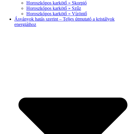
Horoszkópos karkötő » Skorpió
Horoszkópos karkötő » Szűz
Horoszkópos karkötő » Vízöntő
Ásványok hatás szerint – Teljes útmutató a kristályok
energiáihoz