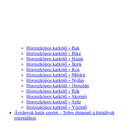
Horoszkópos karkötő » Bak
Horoszkópos karkötő » Bika
Horoszkópos karkötő » Halak
Horoszkópos karkötő » Ikrek
Horoszkópos karkötő » Kos
Horoszkópos karkötő » Mérleg
Horoszkópos karkötő » Nyilas
Horoszkópos karkötő » Oroszlán
Horoszkópos karkötő » Rák
Horoszkópos karkötő » Skorpió
Horoszkópos karkötő » Szűz
Horoszkópos karkötő » Vízöntő
Ásványok hatás szerint – Teljes útmutató a kristályok
energiáihoz