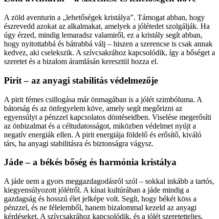
A zöld aventurin a „lehetőségek kristálya”. Támogat abban, hogy
észrevedd azokat az alkalmakat, amelyek a jólétedet szolgálják. Ha
úgy érzed, mindig lemaradsz valamiről, ez a kristály segít abban,
hogy nyitottabbá és bátrabbá válj – hiszen a szerencse is csak annak
kedvez, aki cselekszik. A szívcsakrához kapcsolódik, így a bőséget a
szeretet és a bizalom áramlásán keresztül hozza el.
Pirit – az anyagi stabilitás védelmezője
A pirit fémes csillogása már önmagában is a jólét szimbóluma. A
bátorság és az önfegyelem köve, amely segít megőrizni az
egyensúlyt a pénzzel kapcsolatos döntéseidben. Viselése megerősíti
az önbizalmat és a céltudatosságot, miközben védelmet nyújt a
negatív energiák ellen. A pirit energiája földelő és erősítő, kiváló
társ, ha anyagi stabilitásra és biztonságra vágysz.
Jáde – a békés bőség és harmónia kristálya
A jáde nem a gyors meggazdagodásról szól – sokkal inkább a tartós,
kiegyensúlyozott jólétről. A kínai kultúrában a jáde mindig a
gazdagság és hosszú élet jelképe volt. Segít, hogy békét köss a
pénzzel, és ne félelemből, hanem bizalommal kezeld az anyagi
kérdéseket. A szívcsakrához kapcsolódik, és a jólét szeretetteljes,