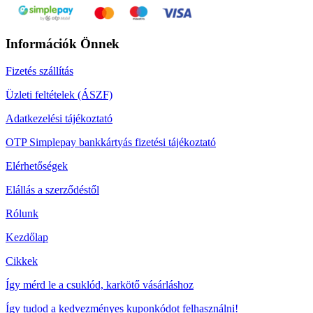
Információk Önnek
Fizetés szállítás
Üzleti feltételek (ÁSZF)
Adatkezelési tájékoztató
OTP Simplepay bankkártyás fizetési tájékoztató
Elérhetőségek
Elállás a szerződéstől
Rólunk
Kezdőlap
Cikkek
Így mérd le a csuklód, karkötő vásárláshoz
Így tudod a kedvezményes kuponkódot felhasználni!