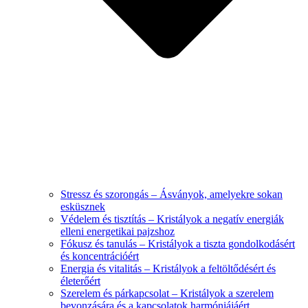
Stressz és szorongás – Ásványok, amelyekre sokan
esküsznek
Védelem és tisztítás – Kristályok a negatív energiák
elleni energetikai pajzshoz
Fókusz és tanulás – Kristályok a tiszta gondolkodásért
és koncentrációért
Energia és vitalitás – Kristályok a feltöltődésért és
életerőért
Szerelem és párkapcsolat – Kristályok a szerelem
bevonzására és a kapcsolatok harmóniájáért