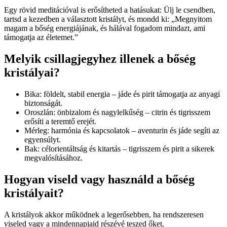
Egy rövid meditációval is erősítheted a hatásukat: Ülj le csendben,
tartsd a kezedben a választott kristályt, és mondd ki: „Megnyitom
magam a bőség energiájának, és hálával fogadom mindazt, ami
támogatja az életemet.”
Melyik csillagjegyhez illenek a bőség
kristályai?
Bika: földelt, stabil energia – jáde és pirit támogatja az anyagi
biztonságát.
Oroszlán: önbizalom és nagylelkűség – citrin és tigrisszem
erősíti a teremtő erejét.
Mérleg: harmónia és kapcsolatok – aventurin és jáde segíti az
egyensúlyt.
Bak: célorientáltság és kitartás – tigrisszem és pirit a sikerek
megvalósításához.
Hogyan viseld vagy használd a bőség
kristályait?
A kristályok akkor működnek a legerősebben, ha rendszeresen
viseled vagy a mindennapjaid részévé teszed őket.