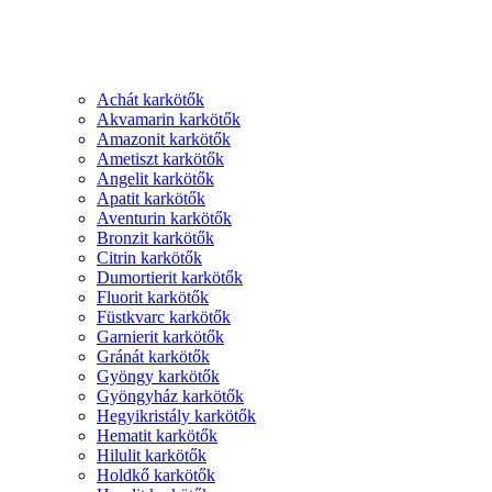
Achát karkötők
Akvamarin karkötők
Amazonit karkötők
Ametiszt karkötők
Angelit karkötők
Apatit karkötők
Aventurin karkötők
Bronzit karkötők
Citrin karkötők
Dumortierit karkötők
Fluorit karkötők
Füstkvarc karkötők
Garnierit karkötők
Gránát karkötők
Gyöngy karkötők
Gyöngyház karkötők
Hegyikristály karkötők
Hematit karkötők
Hilulit karkötők
Holdkő karkötők