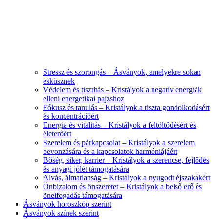
Stressz és szorongás – Ásványok, amelyekre sokan
esküsznek
Védelem és tisztítás – Kristályok a negatív energiák
elleni energetikai pajzshoz
Fókusz és tanulás – Kristályok a tiszta gondolkodásért
és koncentrációért
Energia és vitalitás – Kristályok a feltöltődésért és
életerőért
Szerelem és párkapcsolat – Kristályok a szerelem
bevonzására és a kapcsolatok harmóniájáért
Bőség, siker, karrier – Kristályok a szerencse, fejlődés
és anyagi jólét támogatására
Alvás, álmatlanság – Kristályok a nyugodt éjszakákért
Önbizalom és önszeretet – Kristályok a belső erő és
önelfogadás támogatására
Ásványok horoszkóp szerint
Ásványok színek szerint