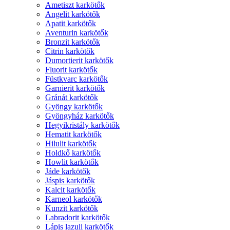
Ametiszt karkötők
Angelit karkötők
Apatit karkötők
Aventurin karkötők
Bronzit karkötők
Citrin karkötők
Dumortierit karkötők
Fluorit karkötők
Füstkvarc karkötők
Garnierit karkötők
Gránát karkötők
Gyöngy karkötők
Gyöngyház karkötők
Hegyikristály karkötők
Hematit karkötők
Hilulit karkötők
Holdkő karkötők
Howlit karkötők
Jáde karkötők
Jáspis karkötők
Kalcit karkötők
Karneol karkötők
Kunzit karkötők
Labradorit karkötők
Lápis lazuli karkötők