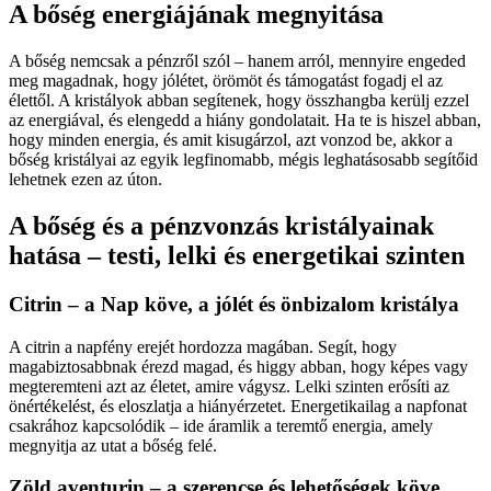
A bőség energiájának megnyitása
A bőség nemcsak a pénzről szól – hanem arról, mennyire engeded
meg magadnak, hogy jólétet, örömöt és támogatást fogadj el az
élettől. A kristályok abban segítenek, hogy összhangba kerülj ezzel
az energiával, és elengedd a hiány gondolatait. Ha te is hiszel abban,
hogy minden energia, és amit kisugárzol, azt vonzod be, akkor a
bőség kristályai az egyik legfinomabb, mégis leghatásosabb segítőid
lehetnek ezen az úton.
A bőség és a pénzvonzás kristályainak
hatása – testi, lelki és energetikai szinten
Citrin – a Nap köve, a jólét és önbizalom kristálya
A citrin a napfény erejét hordozza magában. Segít, hogy
magabiztosabbnak érezd magad, és higgy abban, hogy képes vagy
megteremteni azt az életet, amire vágysz. Lelki szinten erősíti az
önértékelést, és eloszlatja a hiányérzetet. Energetikailag a napfonat
csakrához kapcsolódik – ide áramlik a teremtő energia, amely
megnyitja az utat a bőség felé.
Zöld aventurin – a szerencse és lehetőségek köve