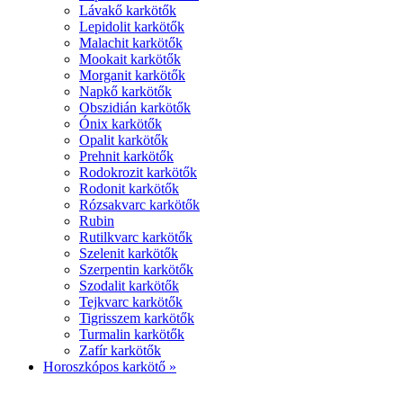
Lávakő karkötők
Lepidolit karkötők
Malachit karkötők
Mookait karkötők
Morganit karkötők
Napkő karkötők
Obszidián karkötők
Ónix karkötők
Opalit karkötők
Prehnit karkötők
Rodokrozit karkötők
Rodonit karkötők
Rózsakvarc karkötők
Rubin
Rutilkvarc karkötők
Szelenit karkötők
Szerpentin karkötők
Szodalit karkötők
Tejkvarc karkötők
Tigrisszem karkötők
Turmalin karkötők
Zafír karkötők
Horoszkópos karkötő »