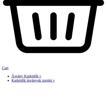
Cart
Ásvány Karkötők »
Karkötők ásványok szerint »