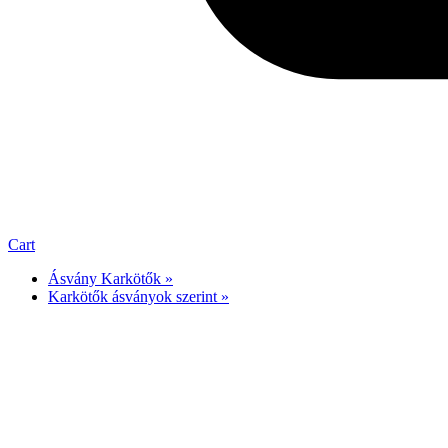
Cart
Ásvány Karkötők »
Karkötők ásványok szerint »