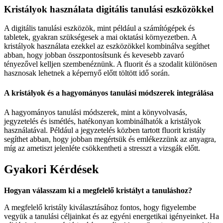
Kristályok használata digitális tanulási eszközökkel
A digitális tanulási eszközök, mint például a számítógépek és
tabletek, gyakran szükségesek a mai oktatási környezetben. A
kristályok használata ezekkel az eszközökkel kombinálva segíthet
abban, hogy jobban összpontosítsunk és kevesebb zavaró
tényezővel kelljen szembenéznünk. A fluorit és a szodalit különösen
hasznosak lehetnek a képernyő előtt töltött idő során.
A kristályok és a hagyományos tanulási módszerek integrálása
A hagyományos tanulási módszerek, mint a könyvolvasás,
jegyzetelés és ismétlés, hatékonyan kombinálhatók a kristályok
használatával. Például a jegyzetelés közben tartott fluorit kristály
segíthet abban, hogy jobban megértsük és emlékezzünk az anyagra,
míg az ametiszt jelenléte csökkentheti a stresszt a vizsgák előtt.
Gyakori Kérdések
Hogyan válasszam ki a megfelelő kristályt a tanuláshoz?
A megfelelő kristály kiválasztásához fontos, hogy figyelembe
vegyük a tanulási céljainkat és az egyéni energetikai igényeinket. Ha