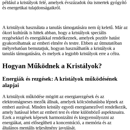
például a kristályok felé, amelyek évszázadok óta ismertek gyógyító
és energetikai tulajdonságaikról.
A kristályok használata a tanulás támogatására nem új keletű. Már az
ókori kultúrák is hittek abban, hogy a kristályok speciális
rezgésekkel és energiákkal rendelkeznek, amelyek pozitív hatást
gyakorolhatnak az emberi elmére és testre. Ebben az útmutatóban
mélyrehatóan bemutatjuk, hogyan használhatók a kristályok a
tanulás támogatására, és melyek a legjobb kristályok erre a célra.
Hogyan Működnek a Kristályok?
Energiák és rezgések: A kristályok működésének
alapjai
A kristályok működése mögött az energiarezgések és az
elektromágneses mezők állnak, amelyek kölcsönhatásba lépnek az
emberi aurával. Minden kristály egyedi energiamezővel rendelkezik,
amely hatással lehet az emberi test és elme különböző aspektusaira.
Ezek a rezgések képesek harmonizálni és kiegyensúlyozni az
energiákat, ami elősegítheti a koncentráció, a memória és az
általános mentális teljesítmény javulását.