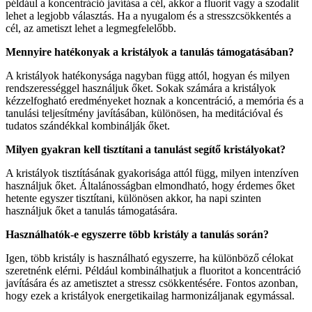
például a koncentráció javítása a cél, akkor a fluorit vagy a szodalit
lehet a legjobb választás. Ha a nyugalom és a stresszcsökkentés a
cél, az ametiszt lehet a legmegfelelőbb.
Mennyire hatékonyak a kristályok a tanulás támogatásában?
A kristályok hatékonysága nagyban függ attól, hogyan és milyen
rendszerességgel használjuk őket. Sokak számára a kristályok
kézzelfogható eredményeket hoznak a koncentráció, a memória és a
tanulási teljesítmény javításában, különösen, ha meditációval és
tudatos szándékkal kombinálják őket.
Milyen gyakran kell tisztítani a tanulást segítő kristályokat?
A kristályok tisztításának gyakorisága attól függ, milyen intenzíven
használjuk őket. Általánosságban elmondható, hogy érdemes őket
hetente egyszer tisztítani, különösen akkor, ha napi szinten
használjuk őket a tanulás támogatására.
Használhatók-e egyszerre több kristály a tanulás során?
Igen, több kristály is használható egyszerre, ha különböző célokat
szeretnénk elérni. Például kombinálhatjuk a fluoritot a koncentráció
javítására és az ametisztet a stressz csökkentésére. Fontos azonban,
hogy ezek a kristályok energetikailag harmonizáljanak egymással.