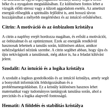
béke és a nyugalom megtalálásában. Ez különösen fontos lehet a
vizsgák előtti stressz vagy a túlzott aggodalom esetén. Az ametiszt
energiái elősegítik a spirituális fejlődést is, ami hosszú távon
hozzájárulhat a mélyebb megértéshez és az intuíció erősítéséhez.
Citrin: A motiváció és az önbizalom kristálya
A citrin a napfény erejét hordozza magában, és erősíti a motivációt,
az önbizalmat és az optimizmust. Ezek az energiák rendkívül
hasznosak lehetnek a tanulás során, különösen akkor, amikor
nehézségekkel nézünk szembe. A citrin segíthet abban, hogy újra és
újra nekivágjunk a tanulásnak, még akkor is, ha a feladat kihívást
jelent.
Szodalit: Az intuíció és a logika kristálya
A szodalit a logikus gondolkodás és az intuíció kristálya, amely segít
a bonyolult információk feldolgozásában és a
problémamegoldásban. Ez a kristály különösen hasznos lehet
matematikai vagy tudományos tantárgyak tanulása során, ahol a
precizitás és a logika alapvető fontosságú.
Hematit: A földelés és stabilitás kristálya