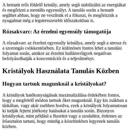
A hematit erős földelő kristály, amely segít stabilizálni az energiákat
és megőrizni a mentális egyensúlyt. A tanulás során a hematit
segíthet abban, hogy ne veszítsük el a fókuszt, és megőrizzük a
nyugalmat még a legstresszesebb időszakokban is.
Rózsakvarc: Az érzelmi egyensúly támogatója
A rózsakvarc az érzelmi egyensúly kristálya, amely segít a stressz és
a szorongás csökkentésében. Ez különösen fontos lehet a tanulási
folyamat során, amikor az érzelmi hullámvölgyek negatívan
befolyásolhatják a koncentrációt és a teljesítményt.
Kristályok Használata Tanulás Közben
Hogyan tartsuk magunknál a kristályokat?
A kristályok hatékonyságának maximalizálása érdekében fontos,
hogy a megfelelő módon tartsuk őket magunknál. Egy kis zsákban a
táskában, vagy akár zsebben hordva, ezek a kristályok folyamatosan
ki tudják fejteni jótékony hatásukat a tanulás során. Bizonyos
kristályokat, mint például a fluoritot vagy a szodalitot, érdemes az
íróasztalon tartani, hogy mindig a közelünkben legyenek tanulás
közben.