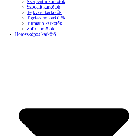
Szerpentin karkötők
Szodalit karkötők
Tejkvarc karkötők
Tigrisszem karkötők
Turmalin karkötők
Zafír karkötők
Horoszkópos karkötő »