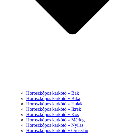
Horoszkópos karkötő » Bak
Horoszkópos karkötő » Bika
Horoszkópos karkötő » Halak
Horoszkópos karkötő » Ikrek
Horoszkópos karkötő » Kos
Horoszkópos karkötő » Mérleg
Horoszkópos karkötő » Nyilas
Horoszkópos karkötő » Oroszlán