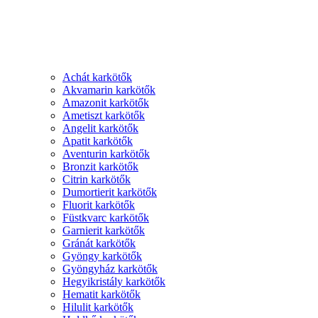
Achát karkötők
Akvamarin karkötők
Amazonit karkötők
Ametiszt karkötők
Angelit karkötők
Apatit karkötők
Aventurin karkötők
Bronzit karkötők
Citrin karkötők
Dumortierit karkötők
Fluorit karkötők
Füstkvarc karkötők
Garnierit karkötők
Gránát karkötők
Gyöngy karkötők
Gyöngyház karkötők
Hegyikristály karkötők
Hematit karkötők
Hilulit karkötők