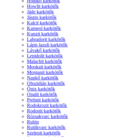
Holdkő karkötők
Howlit karkötők
Jáde karkötők
Jáspis karkötők
Kalcit karkötők
Karneol karkötők
Kunzit karkötők
Labradorit karkötők
Lápis lazuli karkötők
Lávakő karkötők
Lepidolit karkötők
Malachit karkötők
Mookait karkötők
Morganit karkötők
Napkő karkötők
Obszidián karkötők
Ónix karkötők
Opalit karkötők
Prehnit karkötők
Rodokrozit karkötők
Rodonit karkötők
Rózsakvarc karkötők
Rubin
Rutilkvarc karkötők
Szelenit karkötők