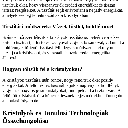
tisztítsuk őket, hogy visszanyerjék eredeti energiáikat és tisztán
tartsák rezgéseiket. A tisztítás segít eltávolítani a negatív energiákat,
amelyek esetleg felhalmozódtak a kristályokban.
Tisztítási módszerek: Vízzel, füsttel, holdfénnyel
Számos módszer létezik a kristályok tisztítására, beleértve a vízzel
történő tisztítást, a füstölést zsályával vagy palo santóval, valamint a
holdfénnyel történő tisztítást. Mindegyik módszer hatékonyan
tisztítja a kristályokat, és visszaállítja azok eredeti energetikai
állapotát.
Hogyan töltsük fel a kristályokat?
A kristályok tisztítása után fontos, hogy feltöltsük őket pozitív
energiákkal. A feltöltéshez használhatjuk a napfényt, a holdfényt,
vagy más nagy rezgésű kristályokat, mint például a tiszta kvarc. A
feltöltött kristályok újra képesek lesznek teljes mértékben támogatni
a tanulási folyamatot.
Kristályok és Tanulási Technológiák
Összehangolása