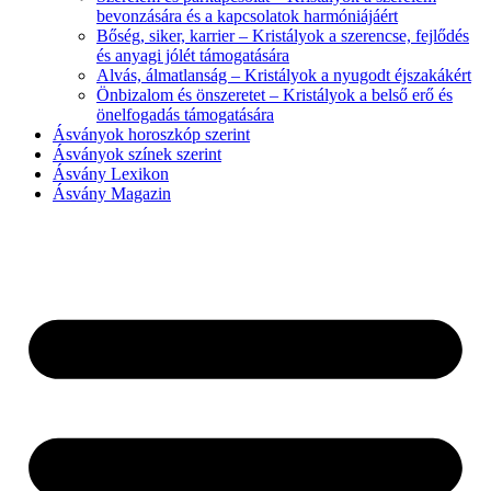
bevonzására és a kapcsolatok harmóniájáért
Bőség, siker, karrier – Kristályok a szerencse, fejlődés
és anyagi jólét támogatására
Alvás, álmatlanság – Kristályok a nyugodt éjszakákért
Önbizalom és önszeretet – Kristályok a belső erő és
önelfogadás támogatására
Ásványok horoszkóp szerint
Ásványok színek szerint
Ásvány Lexikon
Ásvány Magazin