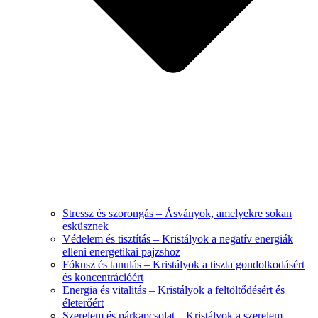
Stressz és szorongás – Ásványok, amelyekre sokan
esküsznek
Védelem és tisztítás – Kristályok a negatív energiák
elleni energetikai pajzshoz
Fókusz és tanulás – Kristályok a tiszta gondolkodásért
és koncentrációért
Energia és vitalitás – Kristályok a feltöltődésért és
életerőért
Szerelem és párkapcsolat – Kristályok a szerelem