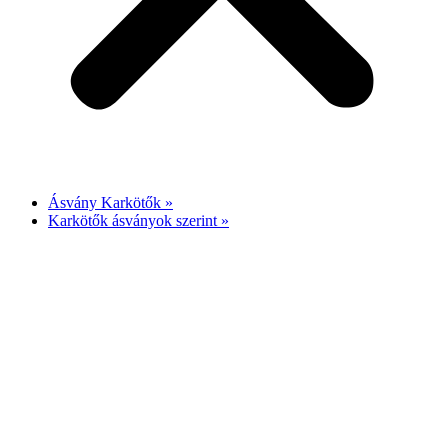
Ásvány Karkötők »
Karkötők ásványok szerint »