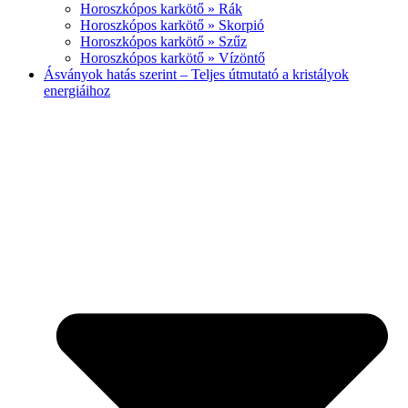
Horoszkópos karkötő » Rák
Horoszkópos karkötő » Skorpió
Horoszkópos karkötő » Szűz
Horoszkópos karkötő » Vízöntő
Ásványok hatás szerint – Teljes útmutató a kristályok
energiáihoz