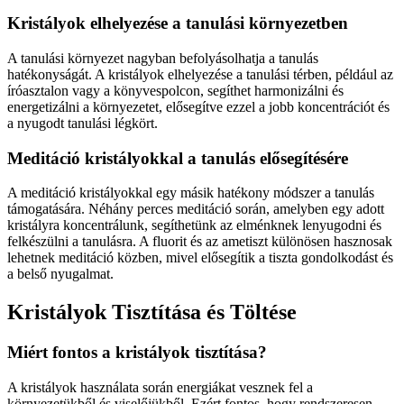
Kristályok elhelyezése a tanulási környezetben
A tanulási környezet nagyban befolyásolhatja a tanulás
hatékonyságát. A kristályok elhelyezése a tanulási térben, például az
íróasztalon vagy a könyvespolcon, segíthet harmonizálni és
energetizálni a környezetet, elősegítve ezzel a jobb koncentrációt és
a nyugodt tanulási légkört.
Meditáció kristályokkal a tanulás elősegítésére
A meditáció kristályokkal egy másik hatékony módszer a tanulás
támogatására. Néhány perces meditáció során, amelyben egy adott
kristályra koncentrálunk, segíthetünk az elménknek lenyugodni és
felkészülni a tanulásra. A fluorit és az ametiszt különösen hasznosak
lehetnek meditáció közben, mivel elősegítik a tiszta gondolkodást és
a belső nyugalmat.
Kristályok Tisztítása és Töltése
Miért fontos a kristályok tisztítása?
A kristályok használata során energiákat vesznek fel a
környezetükből és viselőjükből. Ezért fontos, hogy rendszeresen