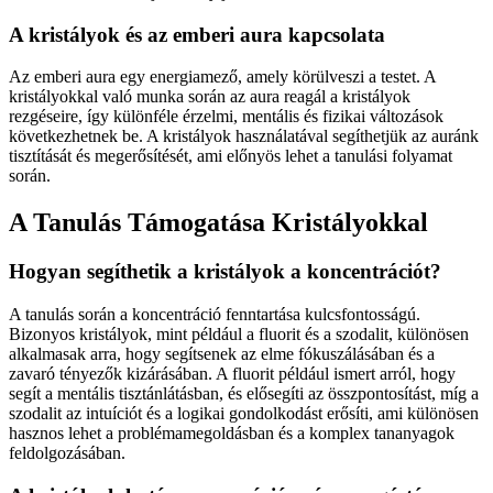
A kristályok és az emberi aura kapcsolata
Az emberi aura egy energiamező, amely körülveszi a testet. A
kristályokkal való munka során az aura reagál a kristályok
rezgéseire, így különféle érzelmi, mentális és fizikai változások
következhetnek be. A kristályok használatával segíthetjük az auránk
tisztítását és megerősítését, ami előnyös lehet a tanulási folyamat
során.
A Tanulás Támogatása Kristályokkal
Hogyan segíthetik a kristályok a koncentrációt?
A tanulás során a koncentráció fenntartása kulcsfontosságú.
Bizonyos kristályok, mint például a fluorit és a szodalit, különösen
alkalmasak arra, hogy segítsenek az elme fókuszálásában és a
zavaró tényezők kizárásában. A fluorit például ismert arról, hogy
segít a mentális tisztánlátásban, és elősegíti az összpontosítást, míg a
szodalit az intuíciót és a logikai gondolkodást erősíti, ami különösen
hasznos lehet a problémamegoldásban és a komplex tananyagok
feldolgozásában.