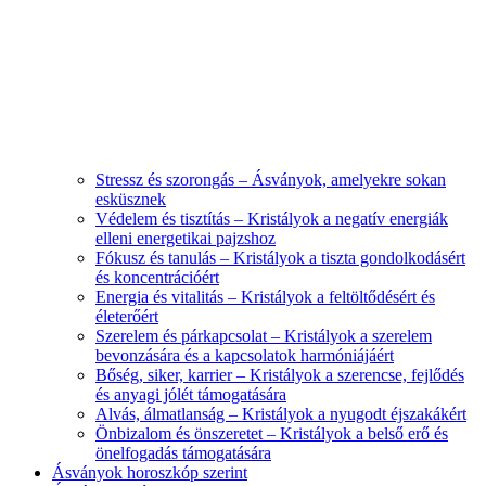
Stressz és szorongás – Ásványok, amelyekre sokan
esküsznek
Védelem és tisztítás – Kristályok a negatív energiák
elleni energetikai pajzshoz
Fókusz és tanulás – Kristályok a tiszta gondolkodásért
és koncentrációért
Energia és vitalitás – Kristályok a feltöltődésért és
életerőért
Szerelem és párkapcsolat – Kristályok a szerelem
bevonzására és a kapcsolatok harmóniájáért
Bőség, siker, karrier – Kristályok a szerencse, fejlődés
és anyagi jólét támogatására
Alvás, álmatlanság – Kristályok a nyugodt éjszakákért
Önbizalom és önszeretet – Kristályok a belső erő és
önelfogadás támogatására
Ásványok horoszkóp szerint