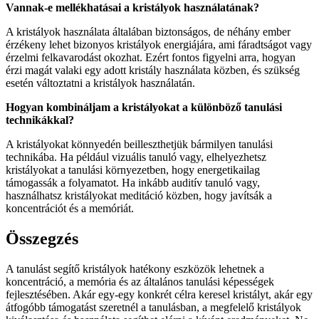
Vannak-e mellékhatásai a kristályok használatának?
A kristályok használata általában biztonságos, de néhány ember
érzékeny lehet bizonyos kristályok energiájára, ami fáradtságot vagy
érzelmi felkavarodást okozhat. Ezért fontos figyelni arra, hogyan
érzi magát valaki egy adott kristály használata közben, és szükség
esetén változtatni a kristályok használatán.
Hogyan kombináljam a kristályokat a különböző tanulási
technikákkal?
A kristályokat könnyedén beilleszthetjük bármilyen tanulási
technikába. Ha például vizuális tanuló vagy, elhelyezhetsz
kristályokat a tanulási környezetben, hogy energetikailag
támogassák a folyamatot. Ha inkább auditív tanuló vagy,
használhatsz kristályokat meditáció közben, hogy javítsák a
koncentrációt és a memóriát.
Összegzés
A tanulást segítő kristályok hatékony eszközök lehetnek a
koncentráció, a memória és az általános tanulási képességek
fejlesztésében. Akár egy-egy konkrét célra keresel kristályt, akár egy
átfogóbb támogatást szeretnél a tanulásban, a megfelelő kristályok