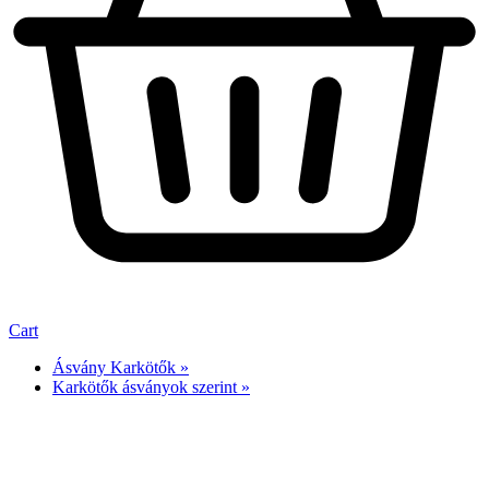
Cart
Ásvány Karkötők »
Karkötők ásványok szerint »