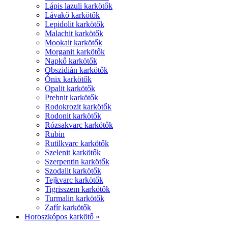
Lápis lazuli karkötők
Lávakő karkötők
Lepidolit karkötők
Malachit karkötők
Mookait karkötők
Morganit karkötők
Napkő karkötők
Obszidián karkötők
Ónix karkötők
Opalit karkötők
Prehnit karkötők
Rodokrozit karkötők
Rodonit karkötők
Rózsakvarc karkötők
Rubin
Rutilkvarc karkötők
Szelenit karkötők
Szerpentin karkötők
Szodalit karkötők
Tejkvarc karkötők
Tigrisszem karkötők
Turmalin karkötők
Zafír karkötők
Horoszkópos karkötő »