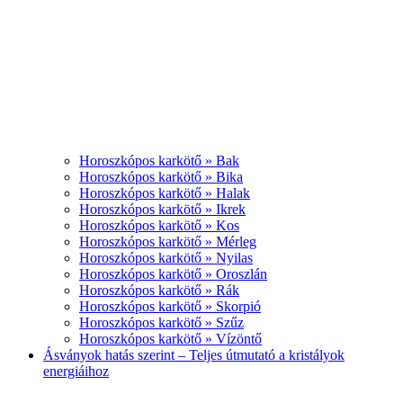
Horoszkópos karkötő » Bak
Horoszkópos karkötő » Bika
Horoszkópos karkötő » Halak
Horoszkópos karkötő » Ikrek
Horoszkópos karkötő » Kos
Horoszkópos karkötő » Mérleg
Horoszkópos karkötő » Nyilas
Horoszkópos karkötő » Oroszlán
Horoszkópos karkötő » Rák
Horoszkópos karkötő » Skorpió
Horoszkópos karkötő » Szűz
Horoszkópos karkötő » Vízöntő
Ásványok hatás szerint – Teljes útmutató a kristályok
energiáihoz