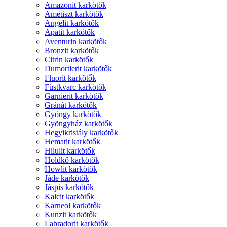
Amazonit karkötők
Ametiszt karkötők
Angelit karkötők
Apatit karkötők
Aventurin karkötők
Bronzit karkötők
Citrin karkötők
Dumortierit karkötők
Fluorit karkötők
Füstkvarc karkötők
Garnierit karkötők
Gránát karkötők
Gyöngy karkötők
Gyöngyház karkötők
Hegyikristály karkötők
Hematit karkötők
Hilulit karkötők
Holdkő karkötők
Howlit karkötők
Jáde karkötők
Jáspis karkötők
Kalcit karkötők
Karneol karkötők
Kunzit karkötők
Labradorit karkötők