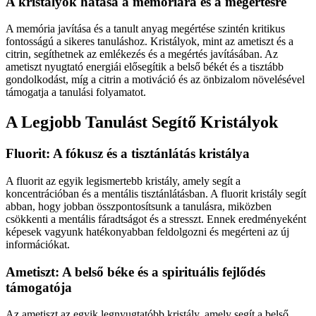
A kristályok hatása a memóriára és a megértésre
A memória javítása és a tanult anyag megértése szintén kritikus
fontosságú a sikeres tanuláshoz. Kristályok, mint az ametiszt és a
citrin, segíthetnek az emlékezés és a megértés javításában. Az
ametiszt nyugtató energiái elősegítik a belső békét és a tisztább
gondolkodást, míg a citrin a motiváció és az önbizalom növelésével
támogatja a tanulási folyamatot.
A Legjobb Tanulást Segítő Kristályok
Fluorit: A fókusz és a tisztánlátás kristálya
A fluorit az egyik legismertebb kristály, amely segít a
koncentrációban és a mentális tisztánlátásban. A fluorit kristály segít
abban, hogy jobban összpontosítsunk a tanulásra, miközben
csökkenti a mentális fáradtságot és a stresszt. Ennek eredményeként
képesek vagyunk hatékonyabban feldolgozni és megérteni az új
információkat.
Ametiszt: A belső béke és a spirituális fejlődés
támogatója
Az ametiszt az egyik legnyugtatóbb kristály, amely segít a belső