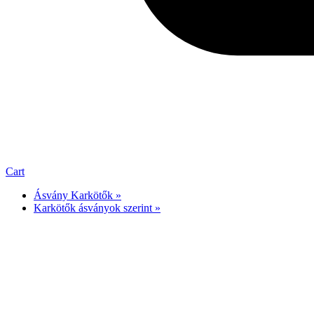
Cart
Ásvány Karkötők »
Karkötők ásványok szerint »