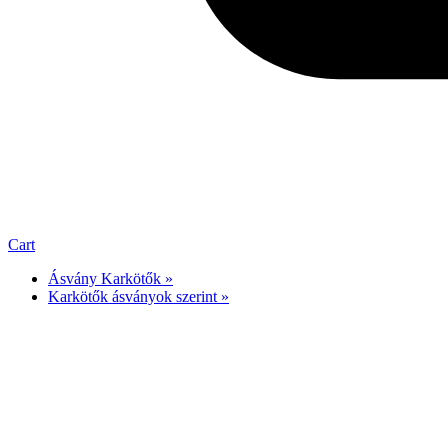
Cart
Ásvány Karkötők »
Karkötők ásványok szerint »