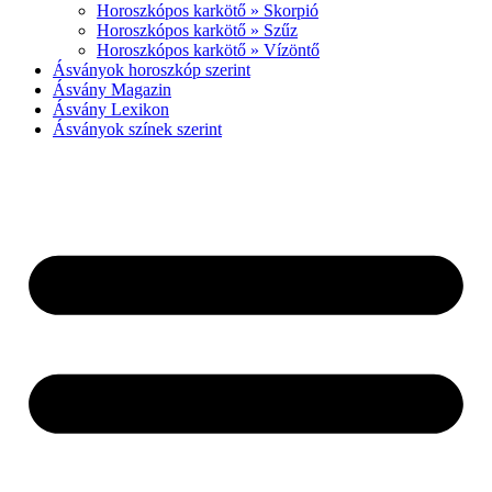
Horoszkópos karkötő » Skorpió
Horoszkópos karkötő » Szűz
Horoszkópos karkötő » Vízöntő
Ásványok horoszkóp szerint
Ásvány Magazin
Ásvány Lexikon
Ásványok színek szerint