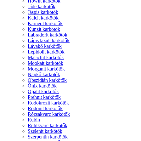
Howlit karkötők
Jáde karkötők
Jáspis karkötők
Kalcit karkötők
Karneol karkötők
Kunzit karkötők
Labradorit karkötők
Lápis lazuli karkötők
Lávakő karkötők
Lepidolit karkötők
Malachit karkötők
Mookait karkötők
Morganit karkötők
Napkő karkötők
Obszidián karkötők
Ónix karkötők
Opalit karkötők
Prehnit karkötők
Rodokrozit karkötők
Rodonit karkötők
Rózsakvarc karkötők
Rubin
Rutilkvarc karkötők
Szelenit karkötők
Szerpentin karkötők