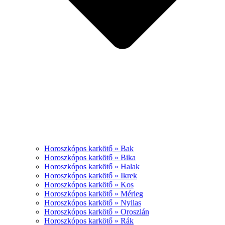
Horoszkópos karkötő » Bak
Horoszkópos karkötő » Bika
Horoszkópos karkötő » Halak
Horoszkópos karkötő » Ikrek
Horoszkópos karkötő » Kos
Horoszkópos karkötő » Mérleg
Horoszkópos karkötő » Nyilas
Horoszkópos karkötő » Oroszlán
Horoszkópos karkötő » Rák