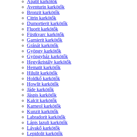
Apatit karkötők
Aventurin karkötők
Bronzit karkötők
Citrin karkötők
Dumortierit karkötők
Fluorit karkötők
Füstkvarc karkötők
Garnierit karkötők
Gránát karkötők
Gyöngy karkötők
Gyöngyház karkötők
Hegyikristály karkötők
Hematit karkötők
Hilulit karkötők
Holdkő karkötők
Howlit karkötők
Jáde karkötők
Jáspis karkötők
Kalcit karkötők
Karneol karkötők
Kunzit karkötők
Labradorit karkötők
Lápis lazuli karkötők
Lávakő karkötők
Lepidolit karkötők