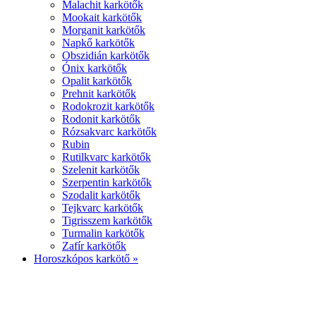
Malachit karkötők
Mookait karkötők
Morganit karkötők
Napkő karkötők
Obszidián karkötők
Ónix karkötők
Opalit karkötők
Prehnit karkötők
Rodokrozit karkötők
Rodonit karkötők
Rózsakvarc karkötők
Rubin
Rutilkvarc karkötők
Szelenit karkötők
Szerpentin karkötők
Szodalit karkötők
Tejkvarc karkötők
Tigrisszem karkötők
Turmalin karkötők
Zafír karkötők
Horoszkópos karkötő »