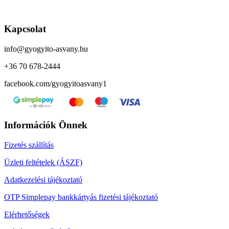
Kapcsolat
info@gyogyito-asvany.hu
+36 70 678-2444
facebook.com/gyogyitoasvany1
Információk Önnek
Fizetés szállítás
Üzleti feltételek (ÁSZF)
Adatkezelési tájékoztató
OTP Simplepay bankkártyás fizetési tájékoztató
Elérhetőségek