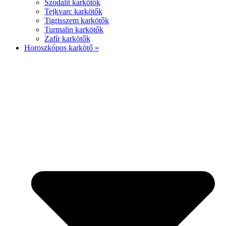
Szodalit karkötők
Tejkvarc karkötők
Tigrisszem karkötők
Turmalin karkötők
Zafír karkötők
Horoszkópos karkötő »