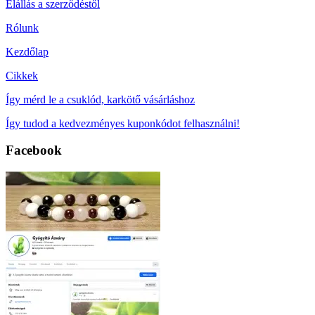
Elállás a szerződéstől
Rólunk
Kezdőlap
Cikkek
Így mérd le a csuklód, karkötő vásárláshoz
Így tudod a kedvezményes kuponkódot felhasználni!
Facebook