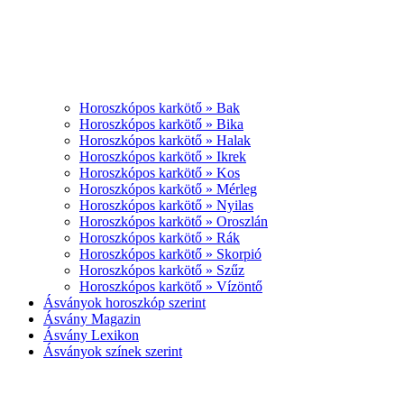
Horoszkópos karkötő » Bak
Horoszkópos karkötő » Bika
Horoszkópos karkötő » Halak
Horoszkópos karkötő » Ikrek
Horoszkópos karkötő » Kos
Horoszkópos karkötő » Mérleg
Horoszkópos karkötő » Nyilas
Horoszkópos karkötő » Oroszlán
Horoszkópos karkötő » Rák
Horoszkópos karkötő » Skorpió
Horoszkópos karkötő » Szűz
Horoszkópos karkötő » Vízöntő
Ásványok horoszkóp szerint
Ásvány Magazin
Ásvány Lexikon
Ásványok színek szerint