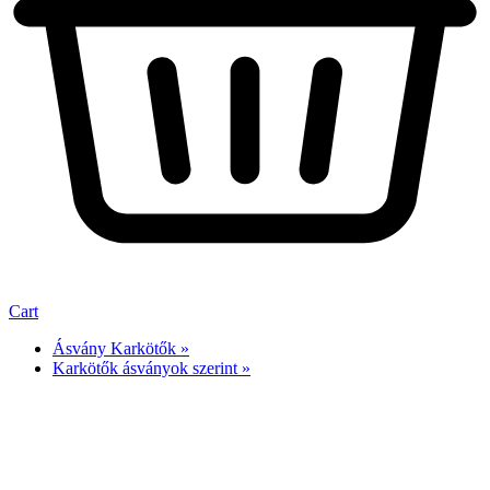
Cart
Ásvány Karkötők »
Karkötők ásványok szerint »