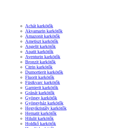
Achát karkötők
Akvamarin karkötők
Amazonit karkötők
Ametiszt karkötők
Angelit karkötők
Apatit karkötők
Aventurin karkötők
Bronzit karkötők
Citrin karkötők
Dumortierit karkötők
Fluorit karkötők
Füstkvarc karkötők
Garnierit karkötők
Gránát karkötők
Gyöngy karkötők
Gyöngyház karkötők
Hegyikristály karkötők
Hematit karkötők
Hilulit karkötők
Holdkő karkötők