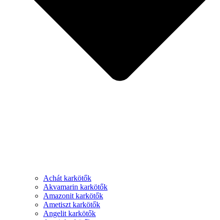
Achát karkötők
Akvamarin karkötők
Amazonit karkötők
Ametiszt karkötők
Angelit karkötők