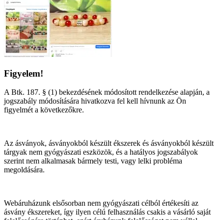
Figyelem!
A Btk. 187. § (1) bekezdésének módosított rendelkezése alapján, a
jogszabály módosítására hivatkozva fel kell hívnunk az Ön
figyelmét a következőkre.
Az ásványok, ásványokból készült ékszerek és ásványokból készült
tárgyak nem gyógyászati eszközök, és a hatályos jogszabályok
szerint nem alkalmasak bármely testi, vagy lelki probléma
megoldására.
Webáruházunk elsősorban nem gyógyászati célból értékesíti az
ásvány ékszereket, így ilyen célú felhasználás csakis a vásárló saját