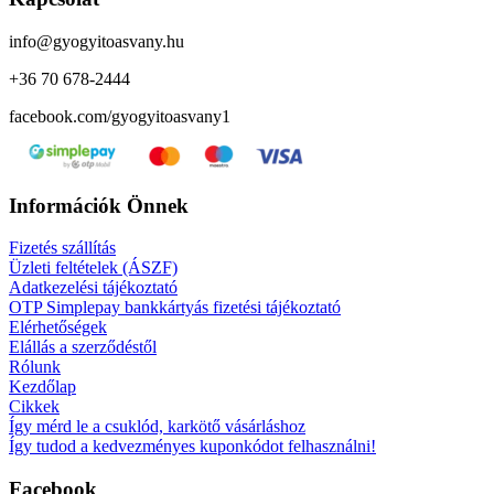
info@gyogyitoasvany.hu
+36 70 678-2444
facebook.com/gyogyitoasvany1
Információk Önnek
Fizetés szállítás
Üzleti feltételek (ÁSZF)
Adatkezelési tájékoztató
OTP Simplepay bankkártyás fizetési tájékoztató
Elérhetőségek
Elállás a szerződéstől
Rólunk
Kezdőlap
Cikkek
Így mérd le a csuklód, karkötő vásárláshoz
Így tudod a kedvezményes kuponkódot felhasználni!
Facebook