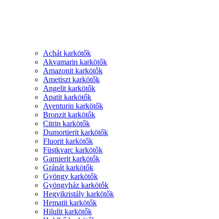
Achát karkötők
Akvamarin karkötők
Amazonit karkötők
Ametiszt karkötők
Angelit karkötők
Apatit karkötők
Aventurin karkötők
Bronzit karkötők
Citrin karkötők
Dumortierit karkötők
Fluorit karkötők
Füstkvarc karkötők
Garnierit karkötők
Gránát karkötők
Gyöngy karkötők
Gyöngyház karkötők
Hegyikristály karkötők
Hematit karkötők
Hilulit karkötők