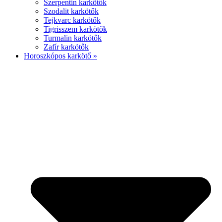
Szerpentin karkötők
Szodalit karkötők
Tejkvarc karkötők
Tigrisszem karkötők
Turmalin karkötők
Zafír karkötők
Horoszkópos karkötő »