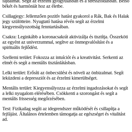
fájdalmat. Segít az érzelmi gyógyulásban és a stresszoldásban. Belső
békét és harmóniát hoz az életbe.
Csillagjegy: Jellemzően pozitív hatást gyakorol a Rák, Bak és Halak
jegy szülötteire. Nyugtató hatása révén segít az érzelmi
kiegyensúlyozottság fenntartásában.
Csakra: Leginkább a koronacsakrát aktivizálja és tisztítja. Összeköti
az egyént az univerzummal, segítve az önmegvalósítást és a
spirituális fejlődést.
Szellemi terület: Fokozza az intuíciót és a kreativitást. Serkenti az
elmét és segít a mentális tisztánlátásban.
Lelki terület: Erősíti az önbecsülést és növeli az önbizalmat. Segít
leküzdeni a depressziót és az érzelmi kimerültséget.
Mentális terület: Kiegyensúlyozza az érzelmi ingadozásokat és segít
a lelki nyugalom elérésében. Csökkenti a szorongást és segít a
mentális frissesség megőrzésében.
Test: Fizikailag segíti az idegrendszer működését és csillapítja a
fejfájást. Általános értelemben támogatja az egészséget és vitalitást
ad.