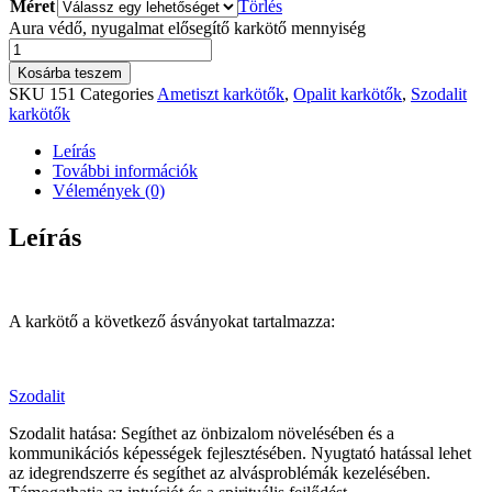
Méret
Törlés
Aura védő, nyugalmat elősegítő karkötő mennyiség
Kosárba teszem
SKU
151
Categories
Ametiszt karkötők
,
Opalit karkötők
,
Szodalit
karkötők
Leírás
További információk
Vélemények (0)
Leírás
A karkötő a következő ásványokat tartalmazza:
Szodalit
Szodalit hatása: Segíthet az önbizalom növelésében és a
kommunikációs képességek fejlesztésében. Nyugtató hatással lehet
az idegrendszerre és segíthet az alvásproblémák kezelésében.