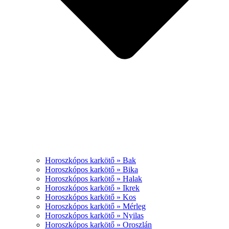
Horoszkópos karkötő » Bak
Horoszkópos karkötő » Bika
Horoszkópos karkötő » Halak
Horoszkópos karkötő » Ikrek
Horoszkópos karkötő » Kos
Horoszkópos karkötő » Mérleg
Horoszkópos karkötő » Nyilas
Horoszkópos karkötő » Oroszlán