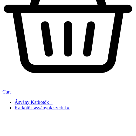
Cart
Ásvány Karkötők »
Karkötők ásványok szerint »