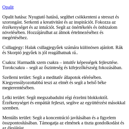
Opalit
Opalit hatása: Nyugtató hatású, segíthet csökkenteni a stresszt és
szorongást. Serkenti a kreativitást és az inspirációt. Fokozza az
érzékenységet és az intuíciót. Segít az önértékelés és önbizalom
növelésében. Hozzájárulhat az álmok értelmezéséhez és
megértéséhez.
Csillagjegy: Halak csillagjegyűek számára különösen ajánlott. Rák
és Skorpió jegyűek is jól reagálhatnak rá..
Csakra: Harmadik szem csakra – intuitív képességek fejlesztése.
Torokcsakra – segít az őszinteség és kifejezőkészség fokozásában.
Szellemi terület: Segít a meditatív állapotok elérésében.
Kiegyensúlyozottabbá teszi az elmét és segít a belső béke
megteremtésében.
Lelki terület: Segít megszabadulni régi érzelmi blokkoktól.
Érzékenységet és empátiát fejleszt, segítve az együttérzést másokkal
szemben.
Mentális terület: Segít a koncentráció javításában és a figyelem
összpontosításában. Támogatja az elmének a tiszta gondolkodást és
az éleslátást.