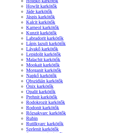
Holdkő karkötők
Howlit karkötők
Jáde karkötők
Jáspis karkötők
Kalcit karkötők
Karneol karkötők
Kunzit karkötők
Labradorit karkötők
Lápis lazuli karkötők
Lávakő karkötők
Lepidolit karkötők
Malachit karkötők
Mookait karkötők
Morganit karkötők
Napkő karkötők
Obszidián karkötők
Ónix karkötők
Opalit karkötők
Prehnit karkötők
Rodokrozit karkötők
Rodonit karkötők
Rózsakvarc karkötők
Rubin
Rutilkvarc karkötők
Szelenit karkötők