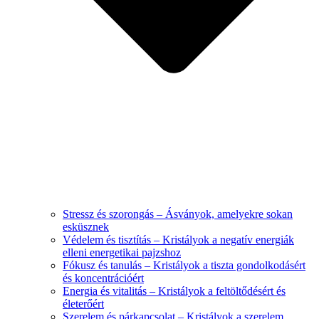
Stressz és szorongás – Ásványok, amelyekre sokan
esküsznek
Védelem és tisztítás – Kristályok a negatív energiák
elleni energetikai pajzshoz
Fókusz és tanulás – Kristályok a tiszta gondolkodásért
és koncentrációért
Energia és vitalitás – Kristályok a feltöltődésért és
életerőért
Szerelem és párkapcsolat – Kristályok a szerelem