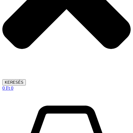
KERESÉS
0
Ft
0