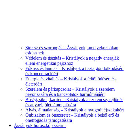
Stressz és szorongás – Ásványok, amelyekre sokan
esküsznek
Védelem és tisztítás – Kristályok a negatív energiák
elleni energetikai pajzshoz
Fókusz és tanulás – Kristályok a tiszta gondolkodásért
és koncentrációért
Energia és vitalitás – Kristályok a feltöltődésért és
életerőért
Szerelem és párkapcsolat – Kristályok a szerelem
bevonzására és a kapcsolatok harmóniájáért
Bőség, siker, karrier – Kristályok a szerencse, fejlődés
és anyagi jólét támogatására
Alvás, álmatlanság – Kristályok a nyugodt éjszakákért
Önbizalom és önszeretet – Kristályok a belső erő és
önelfogadás támogatására
Ásványok horoszkóp szerint