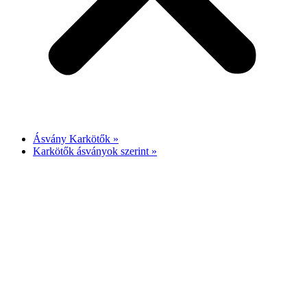
Ásvány Karkötők »
Karkötők ásványok szerint »