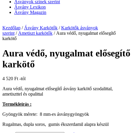
Ásványok színek szerint
Ásvány Lexikon
Ásvány Magazin
Kezdőlap
/
Ásvány Karkötők
/
Karkötők ásványok
szerint
/
Ametiszt karkötők
/ Aura védő, nyugalmat elősegítő
karkötő
Aura védő, nyugalmat elősegítő
karkötő
4 520
Ft
-tól
Aura védő, nyugalmat elősegítő ásvány karkötő szodalittal,
ametiszttel és opalittal
Termékleírás :
Gyöngyök mérete: 8 mm-es ásványgyöngyök
Rugalmas, dupla soros, gumis ékszerdamil alapra készül