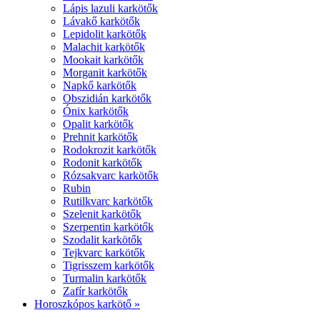
Lápis lazuli karkötők
Lávakő karkötők
Lepidolit karkötők
Malachit karkötők
Mookait karkötők
Morganit karkötők
Napkő karkötők
Obszidián karkötők
Ónix karkötők
Opalit karkötők
Prehnit karkötők
Rodokrozit karkötők
Rodonit karkötők
Rózsakvarc karkötők
Rubin
Rutilkvarc karkötők
Szelenit karkötők
Szerpentin karkötők
Szodalit karkötők
Tejkvarc karkötők
Tigrisszem karkötők
Turmalin karkötők
Zafír karkötők
Horoszkópos karkötő »