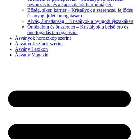
bevonzására és a kapcsolatok harmóniájáért
Bőség, siker, karrier – Kristályok a szerencse, fejlődés
és anyagi jólét támogatására
Alvás, álmatlanság – Kristályok a nyugodt éjszakákért
Önbizalom és önszeretet – Kristályok a belső erő és
önelfogadás támogatására
Ásványok horoszkóp szerint
Ásványok színek szerint
Ásvány Lexikon
Ásvány Magazin