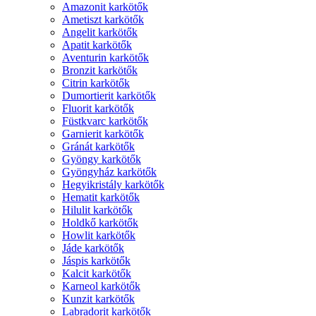
Amazonit karkötők
Ametiszt karkötők
Angelit karkötők
Apatit karkötők
Aventurin karkötők
Bronzit karkötők
Citrin karkötők
Dumortierit karkötők
Fluorit karkötők
Füstkvarc karkötők
Garnierit karkötők
Gránát karkötők
Gyöngy karkötők
Gyöngyház karkötők
Hegyikristály karkötők
Hematit karkötők
Hilulit karkötők
Holdkő karkötők
Howlit karkötők
Jáde karkötők
Jáspis karkötők
Kalcit karkötők
Karneol karkötők
Kunzit karkötők
Labradorit karkötők