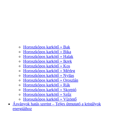
Horoszkópos karkötő » Bak
Horoszkópos karkötő » Bika
Horoszkópos karkötő » Halak
Horoszkópos karkötő » Ikrek
Horoszkópos karkötő » Kos
Horoszkópos karkötő » Mérleg
Horoszkópos karkötő » Nyilas
Horoszkópos karkötő » Oroszlán
Horoszkópos karkötő » Rák
Horoszkópos karkötő » Skorpió
Horoszkópos karkötő » Szűz
Horoszkópos karkötő » Vízöntő
Ásványok hatás szerint – Teljes útmutató a kristályok
energiáihoz