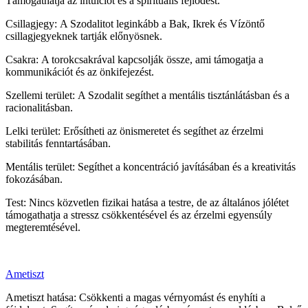
Támogathatja az intuíciót és a spirituális fejlődést.
Csillagjegy: A Szodalitot leginkább a Bak, Ikrek és Vízöntő
csillagjegyeknek tartják előnyösnek.
Csakra: A torokcsakrával kapcsolják össze, ami támogatja a
kommunikációt és az önkifejezést.
Szellemi terület: A Szodalit segíthet a mentális tisztánlátásban és a
racionalitásban.
Lelki terület: Erősítheti az önismeretet és segíthet az érzelmi
stabilitás fenntartásában.
Mentális terület: Segíthet a koncentráció javításában és a kreativitás
fokozásában.
Test: Nincs közvetlen fizikai hatása a testre, de az általános jólétet
támogathatja a stressz csökkentésével és az érzelmi egyensúly
megteremtésével.
Ametiszt
Ametiszt hatása: Csökkenti a magas vérnyomást és enyhíti a