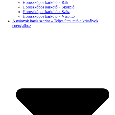
Horoszkópos karkötő » Rák
Horoszkópos karkötő » Skorpió
Horoszkópos karkötő » Szűz
Horoszkópos karkötő » Vízöntő
Ásványok hatás szerint – Teljes útmutató a kristályok
energiáihoz