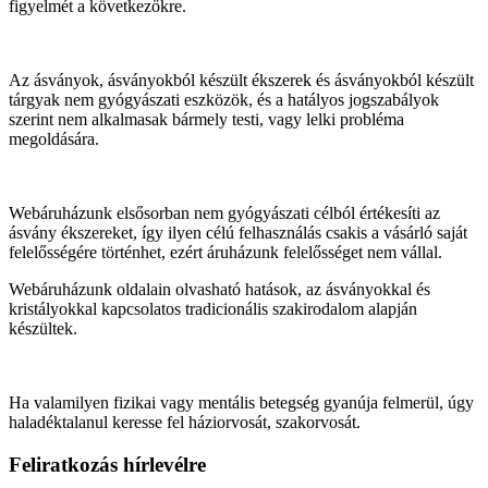
figyelmét a következőkre.
Az ásványok, ásványokból készült ékszerek és ásványokból készült
tárgyak nem gyógyászati eszközök, és a hatályos jogszabályok
szerint nem alkalmasak bármely testi, vagy lelki probléma
megoldására.
Webáruházunk elsősorban nem gyógyászati célból értékesíti az
ásvány ékszereket, így ilyen célú felhasználás csakis a vásárló saját
felelősségére történhet, ezért áruházunk felelősséget nem vállal.
Webáruházunk oldalain olvasható hatások, az ásványokkal és
kristályokkal kapcsolatos tradicionális szakirodalom alapján
készültek.
Ha valamilyen fizikai vagy mentális betegség gyanúja felmerül, úgy
haladéktalanul keresse fel háziorvosát, szakorvosát.
Feliratkozás hírlevélre