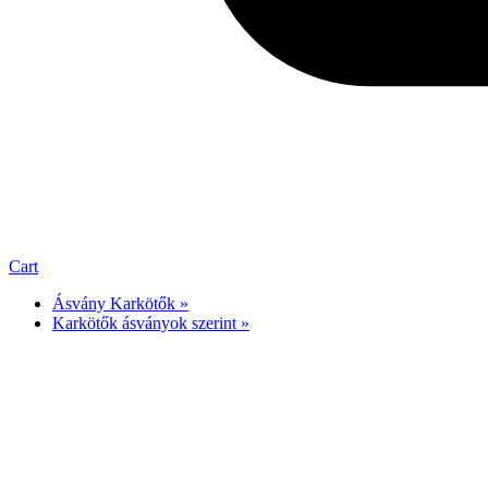
Cart
Ásvány Karkötők »
Karkötők ásványok szerint »