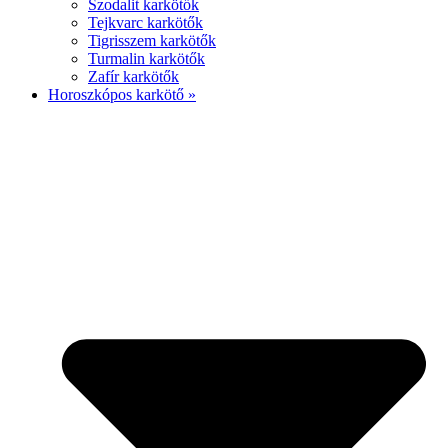
Szodalit karkötők
Tejkvarc karkötők
Tigrisszem karkötők
Turmalin karkötők
Zafír karkötők
Horoszkópos karkötő »