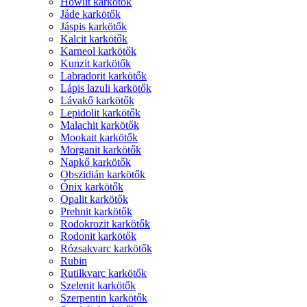
Howlit karkötők
Jáde karkötők
Jáspis karkötők
Kalcit karkötők
Karneol karkötők
Kunzit karkötők
Labradorit karkötők
Lápis lazuli karkötők
Lávakő karkötők
Lepidolit karkötők
Malachit karkötők
Mookait karkötők
Morganit karkötők
Napkő karkötők
Obszidián karkötők
Ónix karkötők
Opalit karkötők
Prehnit karkötők
Rodokrozit karkötők
Rodonit karkötők
Rózsakvarc karkötők
Rubin
Rutilkvarc karkötők
Szelenit karkötők
Szerpentin karkötők