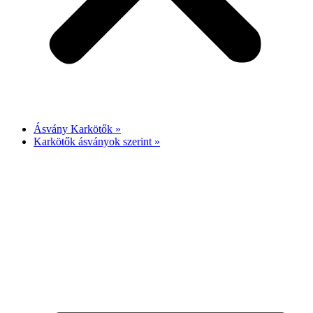
Ásvány Karkötők »
Karkötők ásványok szerint »