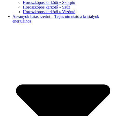
Horoszkópos karkötő » Skorpió
Horoszkópos karkötő » Szűz
Horoszkópos karkötő » Vízöntő
Ásványok hatás szerint – Teljes útmutató a kristályok
energiáihoz