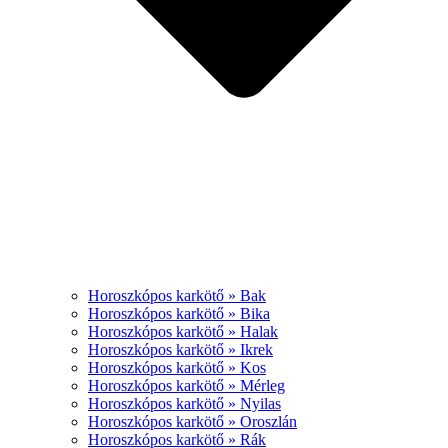
Horoszkópos karkötő » Bak
Horoszkópos karkötő » Bika
Horoszkópos karkötő » Halak
Horoszkópos karkötő » Ikrek
Horoszkópos karkötő » Kos
Horoszkópos karkötő » Mérleg
Horoszkópos karkötő » Nyilas
Horoszkópos karkötő » Oroszlán
Horoszkópos karkötő » Rák