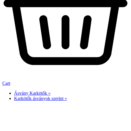
Cart
Ásvány Karkötők »
Karkötők ásványok szerint »