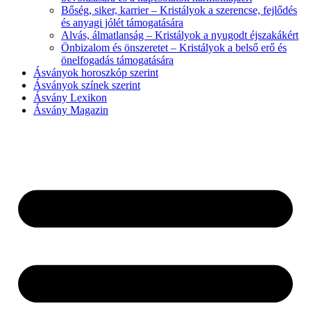
Bőség, siker, karrier – Kristályok a szerencse, fejlődés
és anyagi jólét támogatására
Alvás, álmatlanság – Kristályok a nyugodt éjszakákért
Önbizalom és önszeretet – Kristályok a belső erő és
önelfogadás támogatására
Ásványok horoszkóp szerint
Ásványok színek szerint
Ásvány Lexikon
Ásvány Magazin