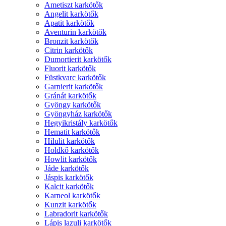
Ametiszt karkötők
Angelit karkötők
Apatit karkötők
Aventurin karkötők
Bronzit karkötők
Citrin karkötők
Dumortierit karkötők
Fluorit karkötők
Füstkvarc karkötők
Garnierit karkötők
Gránát karkötők
Gyöngy karkötők
Gyöngyház karkötők
Hegyikristály karkötők
Hematit karkötők
Hilulit karkötők
Holdkő karkötők
Howlit karkötők
Jáde karkötők
Jáspis karkötők
Kalcit karkötők
Karneol karkötők
Kunzit karkötők
Labradorit karkötők
Lápis lazuli karkötők