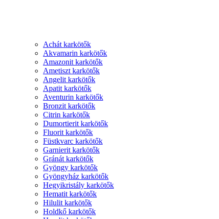
Achát karkötők
Akvamarin karkötők
Amazonit karkötők
Ametiszt karkötők
Angelit karkötők
Apatit karkötők
Aventurin karkötők
Bronzit karkötők
Citrin karkötők
Dumortierit karkötők
Fluorit karkötők
Füstkvarc karkötők
Garnierit karkötők
Gránát karkötők
Gyöngy karkötők
Gyöngyház karkötők
Hegyikristály karkötők
Hematit karkötők
Hilulit karkötők
Holdkő karkötők