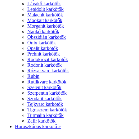
Lávakő karkötők
Lepidolit karkötők
Malachit karkötők
Mookait karkötők
Morganit karkötők
Napkő karkötők
Obszidián karkötők
Ónix karkötők
Opalit karkötők
Prehnit karkötők
Rodokrozit karkötők
Rodonit karkötők
Rózsakvarc karkötők
Rubin
Rutilkvarc karkötők
Szelenit karkötők
Szerpentin karkötők
Szodalit karkötők
Tejkvarc karkötők
Tigrisszem karkötők
Turmalin karkötők
Zafír karkötők
Horoszkópos karkötő »