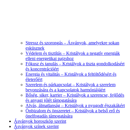
Stressz és szorongás – Ásványok, amelyekre sokan
esküsznek
Védelem és tisztítás – Kristályok a negatív energiák
elleni energetikai pajzshoz
Fókusz és tanulás – Kristályok a tiszta gondolkodásért
és koncentrációért
Energia és vitalitás – Kristályok a feltöltődésért és
életerőért
Szerelem és párkapcsolat – Kristályok a szerelem
bevonzására és a kapcsolatok harmóniájáért
Bőség, siker, karrier – Kristályok a szerencse, fejlődés
és anyagi jólét támogatására
Alvás, álmatlanság – Kristályok a nyugodt éjszakákért
Önbizalom és önszeretet – Kristályok a belső erő és
önelfogadás támogatására
Ásványok horoszkóp szerint
Ásványok színek szerint