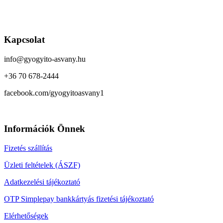
Kapcsolat
info@gyogyito-asvany.hu
+36 70 678-2444
facebook.com/gyogyitoasvany1
Információk Önnek
Fizetés szállítás
Üzleti feltételek (ÁSZF)
Adatkezelési tájékoztató
OTP Simplepay bankkártyás fizetési tájékoztató
Elérhetőségek