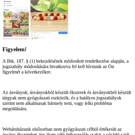
Figyelem!
A Btk. 187. § (1) bekezdésének módosított rendelkezése alapján, a
jogszabály módosítására hivatkozva fel kell hívnunk az Ön
figyelmét a következőkre.
Az ásványok, ásványokból készült ékszerek és ásványokból készült
tárgyak nem gyógyászati eszközök, és a hatályos jogszabályok
szerint nem alkalmasak bármely testi, vagy lelki probléma
megoldására.
Webáruházunk elsősorban nem gyógyászati célból értékesíti az
ásvány ékszereket, így ilyen célú felhasználás csakis a vásárló saját