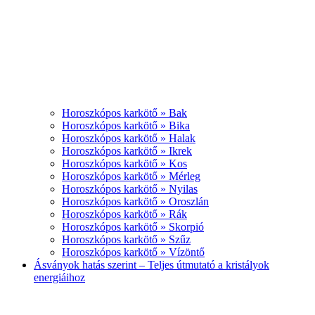
Horoszkópos karkötő » Bak
Horoszkópos karkötő » Bika
Horoszkópos karkötő » Halak
Horoszkópos karkötő » Ikrek
Horoszkópos karkötő » Kos
Horoszkópos karkötő » Mérleg
Horoszkópos karkötő » Nyilas
Horoszkópos karkötő » Oroszlán
Horoszkópos karkötő » Rák
Horoszkópos karkötő » Skorpió
Horoszkópos karkötő » Szűz
Horoszkópos karkötő » Vízöntő
Ásványok hatás szerint – Teljes útmutató a kristályok
energiáihoz