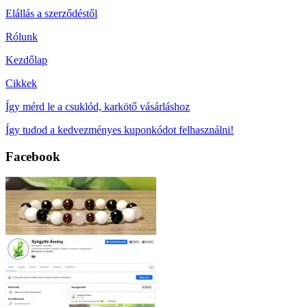
Elállás a szerződéstől
Rólunk
Kezdőlap
Cikkek
Így mérd le a csuklód, karkötő vásárláshoz
Így tudod a kedvezményes kuponkódot felhasználni!
Facebook