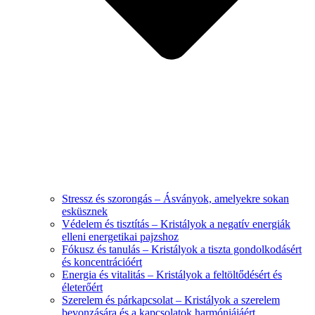
Stressz és szorongás – Ásványok, amelyekre sokan
esküsznek
Védelem és tisztítás – Kristályok a negatív energiák
elleni energetikai pajzshoz
Fókusz és tanulás – Kristályok a tiszta gondolkodásért
és koncentrációért
Energia és vitalitás – Kristályok a feltöltődésért és
életerőért
Szerelem és párkapcsolat – Kristályok a szerelem
bevonzására és a kapcsolatok harmóniájáért