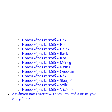
Horoszkópos karkötő » Bak
Horoszkópos karkötő » Bika
Horoszkópos karkötő » Halak
Horoszkópos karkötő » Ikrek
Horoszkópos karkötő » Kos
Horoszkópos karkötő » Mérleg
Horoszkópos karkötő » Nyilas
Horoszkópos karkötő » Oroszlán
Horoszkópos karkötő » Rák
Horoszkópos karkötő » Skorpió
Horoszkópos karkötő » Szűz
Horoszkópos karkötő » Vízöntő
Ásványok hatás szerint – Teljes útmutató a kristályok
energiáihoz