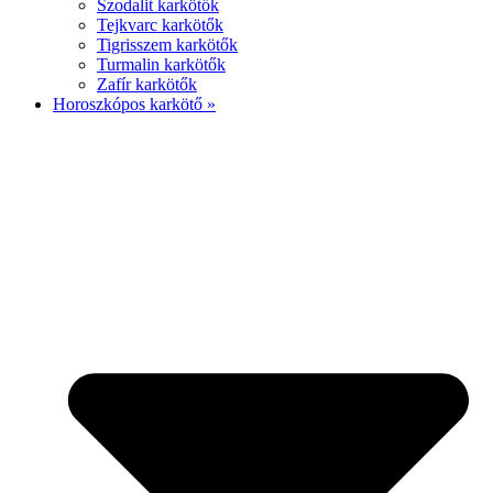
Szodalit karkötők
Tejkvarc karkötők
Tigrisszem karkötők
Turmalin karkötők
Zafír karkötők
Horoszkópos karkötő »