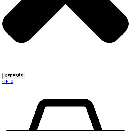
KERESÉS
0
Ft
0