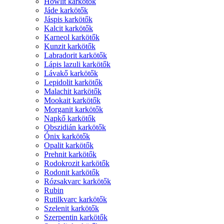
Howlit karkötők
Jáde karkötők
Jáspis karkötők
Kalcit karkötők
Karneol karkötők
Kunzit karkötők
Labradorit karkötők
Lápis lazuli karkötők
Lávakő karkötők
Lepidolit karkötők
Malachit karkötők
Mookait karkötők
Morganit karkötők
Napkő karkötők
Obszidián karkötők
Ónix karkötők
Opalit karkötők
Prehnit karkötők
Rodokrozit karkötők
Rodonit karkötők
Rózsakvarc karkötők
Rubin
Rutilkvarc karkötők
Szelenit karkötők
Szerpentin karkötők