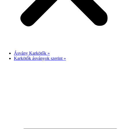
Ásvány Karkötők »
Karkötők ásványok szerint »