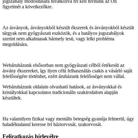
jogszabály módosítására hivatkozva fel kell hívnunk az Ön
figyelmét a következőkre.
Az ásványok, ásványokból készült ékszerek és ásványokból készült
tárgyak nem gyógyászati eszközök, és a hatályos jogszabályok
szerint nem alkalmasak bármely testi, vagy lelki probléma
megoldására.
Webáruházunk elsősorban nem gyógyászati célból értékesíti az
ásvány ékszereket, így ilyen célú felhasználás csakis a vásárló saját
felelősségére történhet, ezért áruházunk felelősséget nem vállal.
Webáruházunk oldalain olvasható hatások, az ásványokkal és
kristályokkal kapcsolatos tradicionális szakirodalom alapján
készültek.
Ha valamilyen fizikai vagy mentális betegség gyanúja felmerül, úgy
haladéktalanul keresse fel háziorvosát, szakorvosát.
Feliratkozás hírlevélre