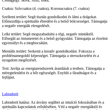
Csillagjegy: Ikrek, Szűz, Bika,
Csakra: Szívcsakra (4. csakra), Koronacsakra (7. csakra)
Szellemi terület: Segít tisztán gondolkodni és látni a dolgokat.
Előmozdítja a spirituális ébredést és a belső bölcsességet. Támogatja
a negatív energiák elengedését.
Lelki terület: Segít megszabadulni a régi, negatív mintáktól.
Elősegíti az önismeretet és a belső gyógyulást. Támogatja az érzelmi
egyensúlyt és a megbocsátást.
Mentális terület: Serkenti a kreatív gondolkodást. Fokozza a
problémamegoldó képességet. Támogatja a stresszkezelést és a
nyugalom megőrzését.
Test: Javítja az energiarendszerek áramlását a testben. Támogatja a
méregtelenítést és a bőr egészségét. Enyhíti a fáradtságot és a
fejfájást.
Labradorit
Labradorit hatása: Az ásvány segíthet az intuíció fokozásában és a
spirituális kapcsolatok erősítésében. Véd a negatív energiáktól és