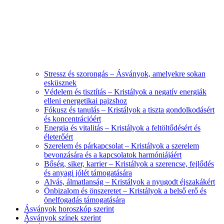
Stressz és szorongás – Ásványok, amelyekre sokan
esküsznek
Védelem és tisztítás – Kristályok a negatív energiák
elleni energetikai pajzshoz
Fókusz és tanulás – Kristályok a tiszta gondolkodásért
és koncentrációért
Energia és vitalitás – Kristályok a feltöltődésért és
életerőért
Szerelem és párkapcsolat – Kristályok a szerelem
bevonzására és a kapcsolatok harmóniájáért
Bőség, siker, karrier – Kristályok a szerencse, fejlődés
és anyagi jólét támogatására
Alvás, álmatlanság – Kristályok a nyugodt éjszakákért
Önbizalom és önszeretet – Kristályok a belső erő és
önelfogadás támogatására
Ásványok horoszkóp szerint
Ásványok színek szerint