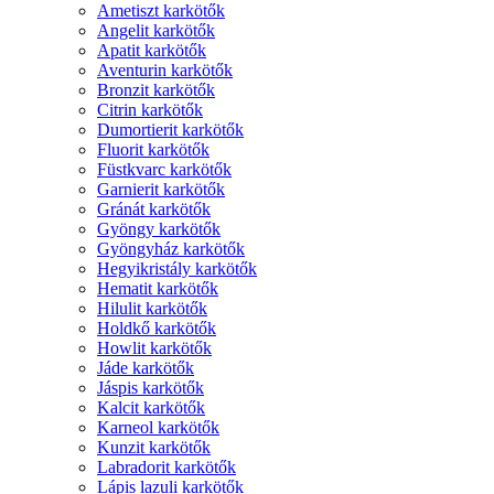
Ametiszt karkötők
Angelit karkötők
Apatit karkötők
Aventurin karkötők
Bronzit karkötők
Citrin karkötők
Dumortierit karkötők
Fluorit karkötők
Füstkvarc karkötők
Garnierit karkötők
Gránát karkötők
Gyöngy karkötők
Gyöngyház karkötők
Hegyikristály karkötők
Hematit karkötők
Hilulit karkötők
Holdkő karkötők
Howlit karkötők
Jáde karkötők
Jáspis karkötők
Kalcit karkötők
Karneol karkötők
Kunzit karkötők
Labradorit karkötők
Lápis lazuli karkötők