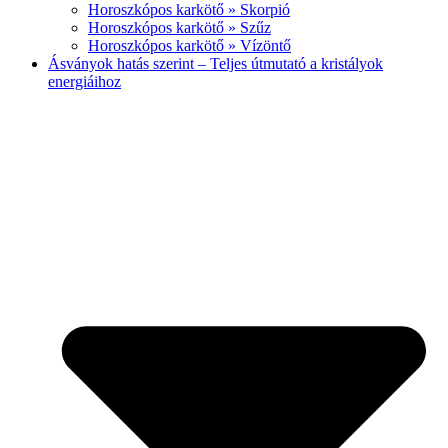
Horoszkópos karkötő » Skorpió
Horoszkópos karkötő » Szűz
Horoszkópos karkötő » Vízöntő
Ásványok hatás szerint – Teljes útmutató a kristályok
energiáihoz