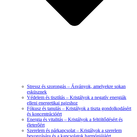
Stressz és szorongás – Ásványok, amelyekre sokan
esküsznek
Védelem és tisztítás – Kristályok a negatív energiák
elleni energetikai pajzshoz
Fókusz és tanulás – Kristályok a tiszta gondolkodásért
és koncentrációért
Energia és vitalitás – Kristályok a feltöltődésért és
életerőért
Szerelem és párkapcsolat – Kristályok a szerelem
bevonzására és a kapcsolatok harmóniájáért