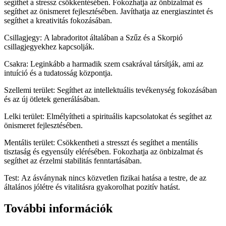
segíthet a stressz csökkentésében. Fokozhatja az önbizalmat és
segíthet az önismeret fejlesztésében. Javíthatja az energiaszintet és
segíthet a kreativitás fokozásában.
Csillagjegy: A labradoritot általában a Szűz és a Skorpió
csillagjegyekhez kapcsolják.
Csakra: Leginkább a harmadik szem csakrával társítják, ami az
intuíció és a tudatosság központja.
Szellemi terület: Segíthet az intellektuális tevékenység fokozásában
és az új ötletek generálásában.
Lelki terület: Elmélyítheti a spirituális kapcsolatokat és segíthet az
önismeret fejlesztésében.
Mentális terület: Csökkentheti a stresszt és segíthet a mentális
tisztaság és egyensúly elérésében. Fokozhatja az önbizalmat és
segíthet az érzelmi stabilitás fenntartásában.
Test: Az ásványnak nincs közvetlen fizikai hatása a testre, de az
általános jólétre és vitalitásra gyakorolhat pozitív hatást.
További információk