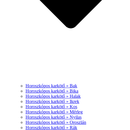
Horoszkópos karkötő » Bak
Horoszkópos karkötő » Bika
Horoszkópos karkötő » Halak
Horoszkópos karkötő » Ikrek
Horoszkópos karkötő » Kos
Horoszkópos karkötő » Mérleg
Horoszkópos karkötő » Nyilas
Horoszkópos karkötő » Oroszlán
Horoszkópos karkötő » Rák