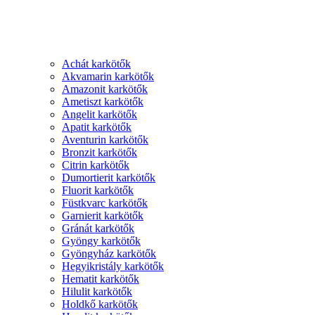
Achát karkötők
Akvamarin karkötők
Amazonit karkötők
Ametiszt karkötők
Angelit karkötők
Apatit karkötők
Aventurin karkötők
Bronzit karkötők
Citrin karkötők
Dumortierit karkötők
Fluorit karkötők
Füstkvarc karkötők
Garnierit karkötők
Gránát karkötők
Gyöngy karkötők
Gyöngyház karkötők
Hegyikristály karkötők
Hematit karkötők
Hilulit karkötők
Holdkő karkötők