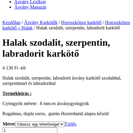
Ásvány Lexikon
Ásvány Magazin
Kezdőlap
/
Ásvány Karkötők
/
Horoszkópos karkötő
/
Horoszkópos
karkötő » Halak
/ Halak szodalit, szerpentin, labradorit karkötő
Halak szodalit, szerpentin,
labradorit karkötő
4 130
Ft
-tól
Halak szodalit, szerpentin, labradorit ásvány karkötő szodalittal,
szerpentinnel és labradorittal
Termékleírás :
Gyöngyök mérete: 8 mm-es ásványgyöngyök
Rugalmas, dupla soros, gumis ékszerdamil alapra készül
Méret
Törlés
Halak