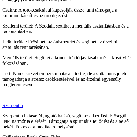
Csakra: A torokcsakrával kapcsolják össze, ami támogatja a
kommunikációt és az önkifejezést.
Szellemi terület: A Szodalit segíthet a mentális tisztánlátásban és a
racionalitásban.
Lelki terület: Erősítheti az önismeretet és segíthet az érzelmi
stabilitás fenntartásában.
Mentális terület: Segíthet a koncentráció javításában és a kreativitás
fokozásában.
Test: Nincs közvetlen fizikai hatása a testre, de az általános jólétet
támogathatja a stressz csökkentésével és az érzelmi egyensúly
megteremtésével.
Szerpentin
Szerpentin hatása: Nyugtató hatású, segíti az ellazulást. Elősegíti a
lelki harmónia elérését. Támogatja a spirituális fejlődést és a belső
békét. Fokozza a meditáció mélységét.