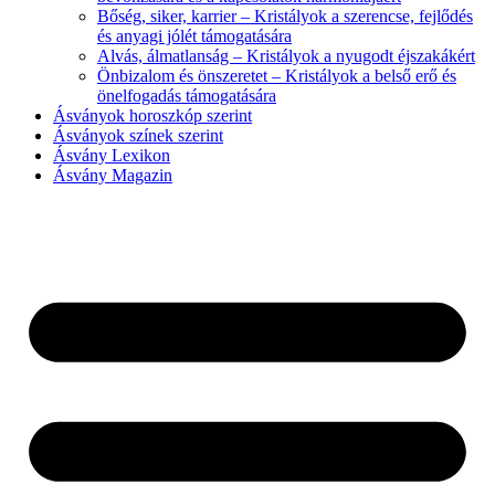
Bőség, siker, karrier – Kristályok a szerencse, fejlődés
és anyagi jólét támogatására
Alvás, álmatlanság – Kristályok a nyugodt éjszakákért
Önbizalom és önszeretet – Kristályok a belső erő és
önelfogadás támogatására
Ásványok horoszkóp szerint
Ásványok színek szerint
Ásvány Lexikon
Ásvány Magazin