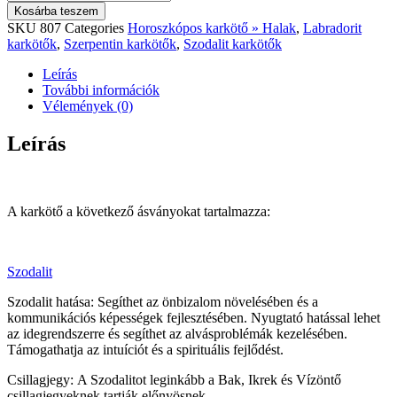
szodalit,
Kosárba teszem
szerpentin,
SKU
807
Categories
Horoszkópos karkötő » Halak
,
Labradorit
labradorit
karkötők
,
Szerpentin karkötők
,
Szodalit karkötők
karkötő
mennyiség
Leírás
További információk
Vélemények (0)
Leírás
A karkötő a következő ásványokat tartalmazza:
Szodalit
Szodalit hatása: Segíthet az önbizalom növelésében és a
kommunikációs képességek fejlesztésében. Nyugtató hatással lehet
az idegrendszerre és segíthet az alvásproblémák kezelésében.
Támogathatja az intuíciót és a spirituális fejlődést.
Csillagjegy: A Szodalitot leginkább a Bak, Ikrek és Vízöntő
csillagjegyeknek tartják előnyösnek.