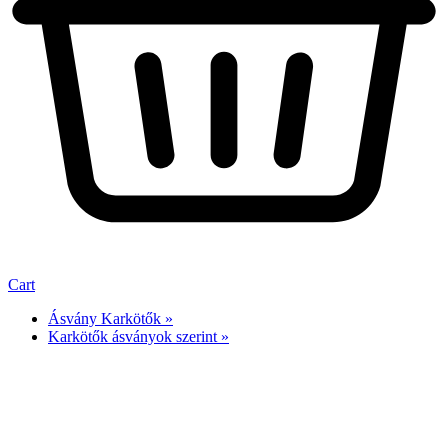
Cart
Ásvány Karkötők »
Karkötők ásványok szerint »