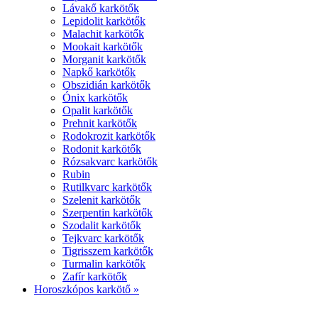
Lávakő karkötők
Lepidolit karkötők
Malachit karkötők
Mookait karkötők
Morganit karkötők
Napkő karkötők
Obszidián karkötők
Ónix karkötők
Opalit karkötők
Prehnit karkötők
Rodokrozit karkötők
Rodonit karkötők
Rózsakvarc karkötők
Rubin
Rutilkvarc karkötők
Szelenit karkötők
Szerpentin karkötők
Szodalit karkötők
Tejkvarc karkötők
Tigrisszem karkötők
Turmalin karkötők
Zafír karkötők
Horoszkópos karkötő »