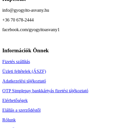
info@gyogyito-asvany.hu
+36 70 678-2444
facebook.com/gyogyitoasvany1
Információk Önnek
Fizetés szállítás
Üzleti feltételek (ÁSZF)
Adatkezelési tájékoztató
OTP Simplepay bankkártyás fizetési tájékoztató
Elérhetőségek
Elállás a szerződéstől
Rólunk