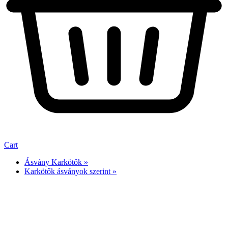
Cart
Ásvány Karkötők »
Karkötők ásványok szerint »