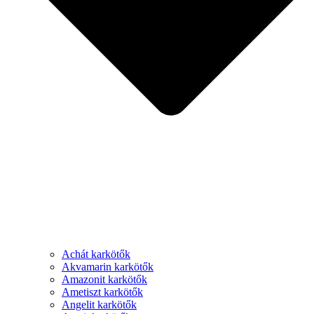
Achát karkötők
Akvamarin karkötők
Amazonit karkötők
Ametiszt karkötők
Angelit karkötők