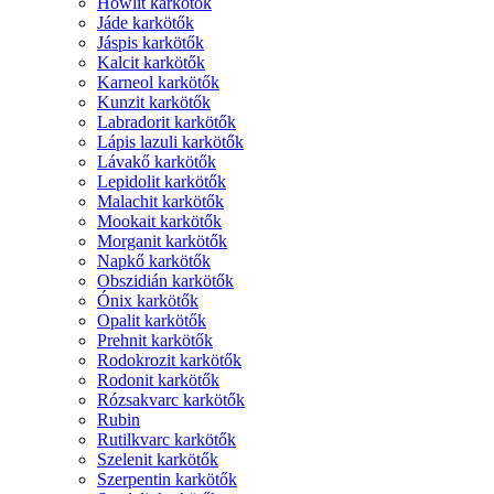
Howlit karkötők
Jáde karkötők
Jáspis karkötők
Kalcit karkötők
Karneol karkötők
Kunzit karkötők
Labradorit karkötők
Lápis lazuli karkötők
Lávakő karkötők
Lepidolit karkötők
Malachit karkötők
Mookait karkötők
Morganit karkötők
Napkő karkötők
Obszidián karkötők
Ónix karkötők
Opalit karkötők
Prehnit karkötők
Rodokrozit karkötők
Rodonit karkötők
Rózsakvarc karkötők
Rubin
Rutilkvarc karkötők
Szelenit karkötők
Szerpentin karkötők