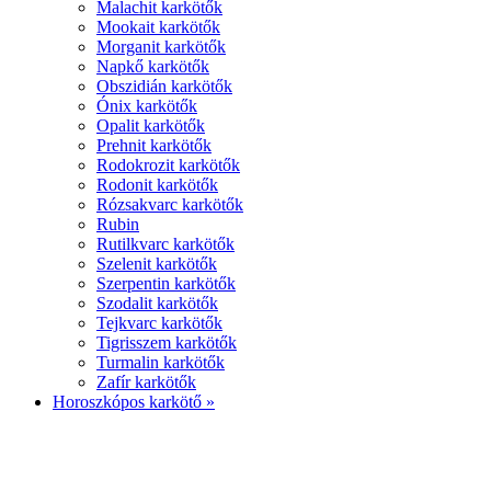
Malachit karkötők
Mookait karkötők
Morganit karkötők
Napkő karkötők
Obszidián karkötők
Ónix karkötők
Opalit karkötők
Prehnit karkötők
Rodokrozit karkötők
Rodonit karkötők
Rózsakvarc karkötők
Rubin
Rutilkvarc karkötők
Szelenit karkötők
Szerpentin karkötők
Szodalit karkötők
Tejkvarc karkötők
Tigrisszem karkötők
Turmalin karkötők
Zafír karkötők
Horoszkópos karkötő »