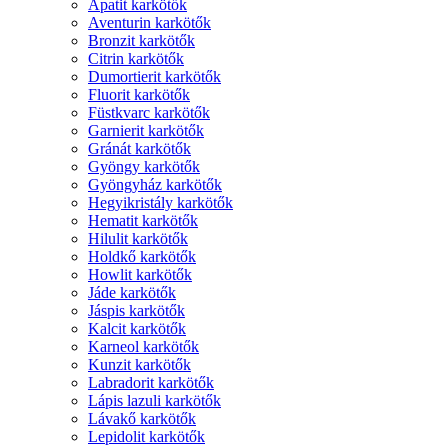
Apatit karkötők
Aventurin karkötők
Bronzit karkötők
Citrin karkötők
Dumortierit karkötők
Fluorit karkötők
Füstkvarc karkötők
Garnierit karkötők
Gránát karkötők
Gyöngy karkötők
Gyöngyház karkötők
Hegyikristály karkötők
Hematit karkötők
Hilulit karkötők
Holdkő karkötők
Howlit karkötők
Jáde karkötők
Jáspis karkötők
Kalcit karkötők
Karneol karkötők
Kunzit karkötők
Labradorit karkötők
Lápis lazuli karkötők
Lávakő karkötők
Lepidolit karkötők