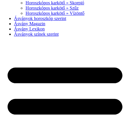
Horoszkópos karkötő » Skorpió
Horoszkópos karkötő » Szűz
Horoszkópos karkötő » Vízöntő
Ásványok horoszkóp szerint
Ásvány Magazin
Ásvány Lexikon
Ásványok színek szerint