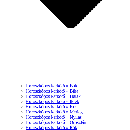
Horoszkópos karkötő » Bak
Horoszkópos karkötő » Bika
Horoszkópos karkötő » Halak
Horoszkópos karkötő » Ikrek
Horoszkópos karkötő » Kos
Horoszkópos karkötő » Mérleg
Horoszkópos karkötő » Nyilas
Horoszkópos karkötő » Oroszlán
Horoszkópos karkötő » Rák