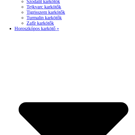
Szodalit karkötők
Tejkvarc karkötők
Tigrisszem karkötők
Turmalin karkötők
Zafír karkötők
Horoszkópos karkötő »