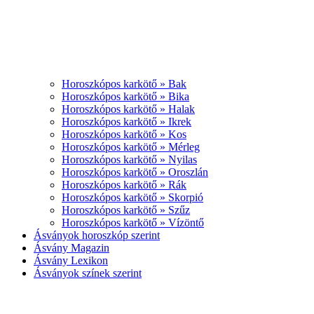
Horoszkópos karkötő » Bak
Horoszkópos karkötő » Bika
Horoszkópos karkötő » Halak
Horoszkópos karkötő » Ikrek
Horoszkópos karkötő » Kos
Horoszkópos karkötő » Mérleg
Horoszkópos karkötő » Nyilas
Horoszkópos karkötő » Oroszlán
Horoszkópos karkötő » Rák
Horoszkópos karkötő » Skorpió
Horoszkópos karkötő » Szűz
Horoszkópos karkötő » Vízöntő
Ásványok horoszkóp szerint
Ásvány Magazin
Ásvány Lexikon
Ásványok színek szerint