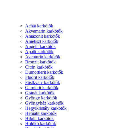
Achát karkötők
Akvamarin karkötők
Amazonit karkötők
Ametiszt karkötők
Angelit karkötők
Apatit karkötők
Aventurin karkötők
Bronzit karkötők
Citrin karkötők
Dumortierit karkötők
Fluorit karkötők
Füstkvarc karkötők
Garnierit karkötők
Gránát karkötők
Gyöngy karkötők
Gyöngyház karkötők
Hegyikristály karkötők
Hematit karkötők
Hilulit karkötők
Holdkő karkötők