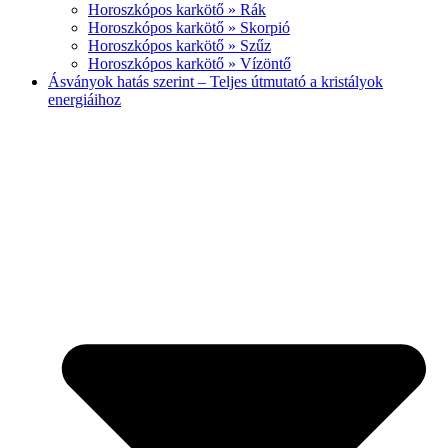
Horoszkópos karkötő » Rák
Horoszkópos karkötő » Skorpió
Horoszkópos karkötő » Szűz
Horoszkópos karkötő » Vízöntő
Ásványok hatás szerint – Teljes útmutató a kristályok
energiáihoz