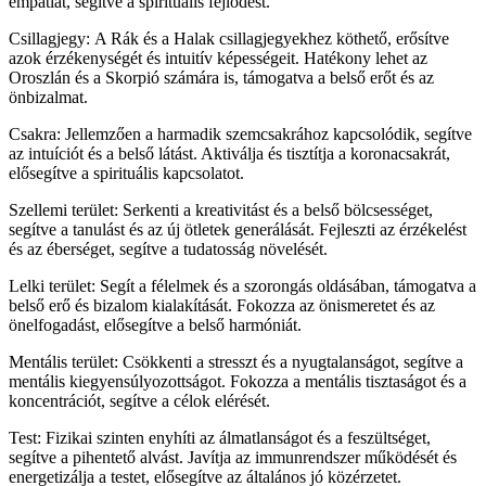
empátiát, segítve a spirituális fejlődést.
Csillagjegy: A Rák és a Halak csillagjegyekhez köthető, erősítve
azok érzékenységét és intuitív képességeit. Hatékony lehet az
Oroszlán és a Skorpió számára is, támogatva a belső erőt és az
önbizalmat.
Csakra: Jellemzően a harmadik szemcsakrához kapcsolódik, segítve
az intuíciót és a belső látást. Aktiválja és tisztítja a koronacsakrát,
elősegítve a spirituális kapcsolatot.
Szellemi terület: Serkenti a kreativitást és a belső bölcsességet,
segítve a tanulást és az új ötletek generálását. Fejleszti az érzékelést
és az éberséget, segítve a tudatosság növelését.
Lelki terület: Segít a félelmek és a szorongás oldásában, támogatva a
belső erő és bizalom kialakítását. Fokozza az önismeretet és az
önelfogadást, elősegítve a belső harmóniát.
Mentális terület: Csökkenti a stresszt és a nyugtalanságot, segítve a
mentális kiegyensúlyozottságot. Fokozza a mentális tisztaságot és a
koncentrációt, segítve a célok elérését.
Test: Fizikai szinten enyhíti az álmatlanságot és a feszültséget,
segítve a pihentető alvást. Javítja az immunrendszer működését és
energetizálja a testet, elősegítve az általános jó közérzetet.