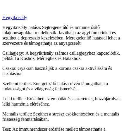
Hegyikristály
Hegyikristály hatása: Sejtregeneráló és immunerősítő
tulajdonságokkal rendelkezik. Javíthatja az agyi funkciókat és
segíthet a depresszió kezelésében. Méregtelenítő hatással lehet a
szervezetre és támogathatja az anyagcserét.
Csillagjegy: A hegyikristály számos csillagjegyhez kapcsolódik,
például a Koshoz, Mérleghez és Halakhoz.
Csakra: Gyakran használják a korona csakra aktiválására és
tisztítására.
Szellemi terület: Energetizáló hatása révén támogathatja a
tudatosságot és a világosság felismerését.
Lelki terület: Erősítheti az empátiát és a szeretetet, hozzájárulva a
lelki harmónia eléréséhez.
Mentális terület: Segíthet a stressz csökkentésében és a mentális
frissesség fenntartásában.
Test: Az immunrendszer erősítése mellett támogathatja a