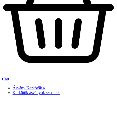
Cart
Ásvány Karkötők »
Karkötők ásványok szerint »