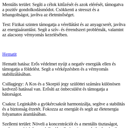
Mentális terület: Segíti a célok kitűzését és azok elérését, támogatva
a pozitív gondolkodásmódot. Csökkenti a stresszt és a
lehangoltságot, javítva az életminőséget.
Test: Fizikai szinten támogatja a vérellátást és az anyagcserét, javítva
az energiaáramlást. Segít a szív- és érrendszeri problémák, valamint
az alacsony vérnyomás kezelésében.
Hematit
Hematit hatása: Erős védelmet nyújt a negatív energiák ellen és
támogatja a földelést. Segít a vérképzésben és a vérnyomás
stabilizálásában.
Csillagjegy: A Kos és a Skorpió jegy szülöttei számára különösen
kedvező hatással van. Erősíti az önbecsülést és támogatja a
bátorságot.
Csakra: Leginkább a gyökércsakrát harmonizálja, segítve a stabilitás
és a biztonság érzetét. Fokozza az energiát és segít az életenergia
folyamatos áramlásában.
Szellemi terület: Növeli a koncentrációt és a mentális tisztaságot,