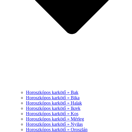
Horoszkópos karkötő » Bak
Horoszkópos karkötő » Bika
Horoszkópos karkötő » Halak
Horoszkópos karkötő » Ikrek
Horoszkópos karkötő » Kos
Horoszkópos karkötő » Mérleg
Horoszkópos karkötő » Nyilas
Horoszkópos karkötő » Oroszlán