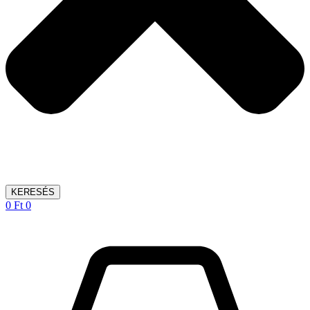
KERESÉS
0
Ft
0