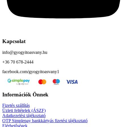
Kapcsolat
info@gyogyitoasvany.hu
+36 70 678-2444
facebook.com/gyogyitoasvany1
Információk Önnek
Fizetés szállítás
Üzleti feltételek (ÁSZF)
Adatkezelési tájékoztató
OTP Simplepay bankkártyás fizetési tájékoztató
Elérhetőségek