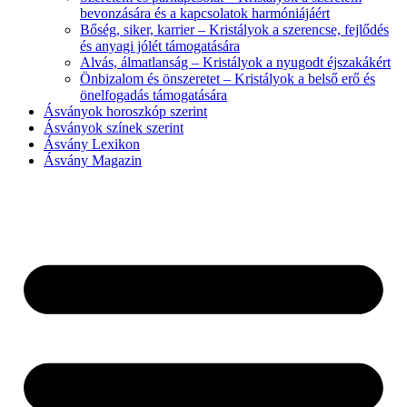
bevonzására és a kapcsolatok harmóniájáért
Bőség, siker, karrier – Kristályok a szerencse, fejlődés
és anyagi jólét támogatására
Alvás, álmatlanság – Kristályok a nyugodt éjszakákért
Önbizalom és önszeretet – Kristályok a belső erő és
önelfogadás támogatására
Ásványok horoszkóp szerint
Ásványok színek szerint
Ásvány Lexikon
Ásvány Magazin