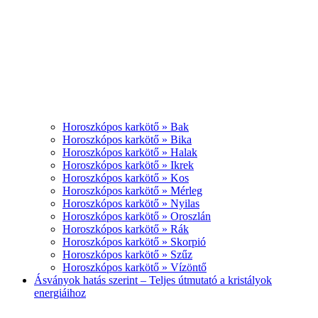
Horoszkópos karkötő » Bak
Horoszkópos karkötő » Bika
Horoszkópos karkötő » Halak
Horoszkópos karkötő » Ikrek
Horoszkópos karkötő » Kos
Horoszkópos karkötő » Mérleg
Horoszkópos karkötő » Nyilas
Horoszkópos karkötő » Oroszlán
Horoszkópos karkötő » Rák
Horoszkópos karkötő » Skorpió
Horoszkópos karkötő » Szűz
Horoszkópos karkötő » Vízöntő
Ásványok hatás szerint – Teljes útmutató a kristályok
energiáihoz