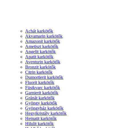
Achát karkötők
Akvamarin karkötők
Amazonit karkötők
Ametiszt karkötők
Angelit karkötők
Apatit karkötők
Aventurin karkötők
Bronzit karkötők
Citrin karkötők
Dumortierit karkötők
Fluorit karkötők
Füstkvarc karkötők
Garnierit karkötők
Gránát karkötők
Gyöngy karkötők
Gyöngyház karkötők
Hegyikristály karkötők
Hematit karkötők
Hilulit karkötők