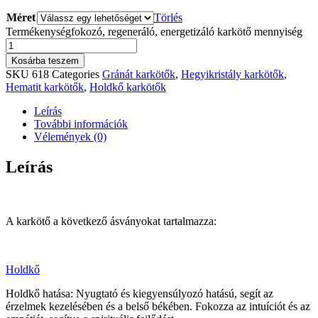
Méret
Törlés
Termékenységfokozó, regeneráló, energetizáló karkötő mennyiség
Kosárba teszem
SKU
618
Categories
Gránát karkötők
,
Hegyikristály karkötők
,
Hematit karkötők
,
Holdkő karkötők
Leírás
További információk
Vélemények (0)
Leírás
A karkötő a következő ásványokat tartalmazza:
Holdkő
Holdkő hatása: Nyugtató és kiegyensúlyozó hatású, segít az
érzelmek kezelésében és a belső békében. Fokozza az intuíciót és az