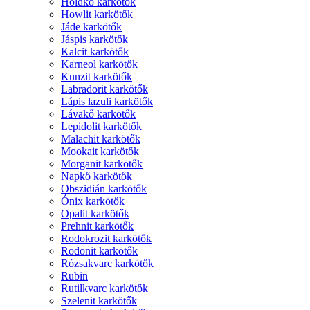
Holdkő karkötők
Howlit karkötők
Jáde karkötők
Jáspis karkötők
Kalcit karkötők
Karneol karkötők
Kunzit karkötők
Labradorit karkötők
Lápis lazuli karkötők
Lávakő karkötők
Lepidolit karkötők
Malachit karkötők
Mookait karkötők
Morganit karkötők
Napkő karkötők
Obszidián karkötők
Ónix karkötők
Opalit karkötők
Prehnit karkötők
Rodokrozit karkötők
Rodonit karkötők
Rózsakvarc karkötők
Rubin
Rutilkvarc karkötők
Szelenit karkötők