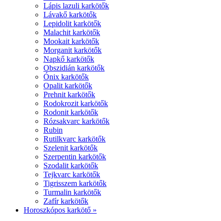
Lápis lazuli karkötők
Lávakő karkötők
Lepidolit karkötők
Malachit karkötők
Mookait karkötők
Morganit karkötők
Napkő karkötők
Obszidián karkötők
Ónix karkötők
Opalit karkötők
Prehnit karkötők
Rodokrozit karkötők
Rodonit karkötők
Rózsakvarc karkötők
Rubin
Rutilkvarc karkötők
Szelenit karkötők
Szerpentin karkötők
Szodalit karkötők
Tejkvarc karkötők
Tigrisszem karkötők
Turmalin karkötők
Zafír karkötők
Horoszkópos karkötő »