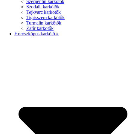
Szerpentin karkötők
Szodalit karkötők
Tejkvarc karkötők
Tigrisszem karkötők
Turmalin karkötők
Zafír karkötők
Horoszkópos karkötő »