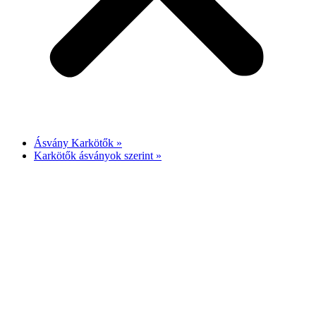
Ásvány Karkötők »
Karkötők ásványok szerint »