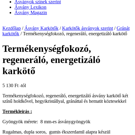
Ásványok színek szerint
Ásvány Lexikon
Ásvány Magazin
Kezdőlap
/
Ásvány Karkötők
/
Karkötők ásványok szerint
/
Gránát
karkötők
/ Termékenységfokozó, regeneráló, energetizáló karkötő
Termékenységfokozó,
regeneráló, energetizáló
karkötő
5 130
Ft
-tól
Termékenységfokozó, regeneráló, energetizáló ásvány karkötő két
színű holdkővel, hegyikristállyal, gránáttal és hematit köztesekkel
Termékleírás :
Gyöngyök mérete: 8 mm-es ásványgyöngyök
Rugalmas, dupla soros, gumis ékszerdamil alapra készül