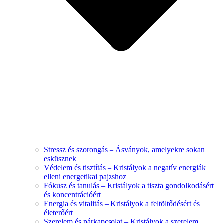
Stressz és szorongás – Ásványok, amelyekre sokan
esküsznek
Védelem és tisztítás – Kristályok a negatív energiák
elleni energetikai pajzshoz
Fókusz és tanulás – Kristályok a tiszta gondolkodásért
és koncentrációért
Energia és vitalitás – Kristályok a feltöltődésért és
életerőért
Szerelem és párkapcsolat – Kristályok a szerelem