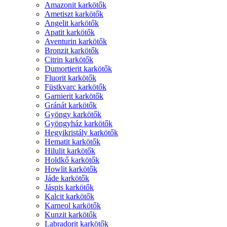
Amazonit karkötők
Ametiszt karkötők
Angelit karkötők
Apatit karkötők
Aventurin karkötők
Bronzit karkötők
Citrin karkötők
Dumortierit karkötők
Fluorit karkötők
Füstkvarc karkötők
Garnierit karkötők
Gránát karkötők
Gyöngy karkötők
Gyöngyház karkötők
Hegyikristály karkötők
Hematit karkötők
Hilulit karkötők
Holdkő karkötők
Howlit karkötők
Jáde karkötők
Jáspis karkötők
Kalcit karkötők
Karneol karkötők
Kunzit karkötők
Labradorit karkötők