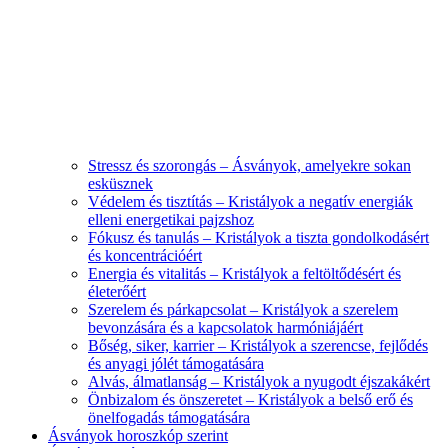
Stressz és szorongás – Ásványok, amelyekre sokan
esküsznek
Védelem és tisztítás – Kristályok a negatív energiák
elleni energetikai pajzshoz
Fókusz és tanulás – Kristályok a tiszta gondolkodásért
és koncentrációért
Energia és vitalitás – Kristályok a feltöltődésért és
életerőért
Szerelem és párkapcsolat – Kristályok a szerelem
bevonzására és a kapcsolatok harmóniájáért
Bőség, siker, karrier – Kristályok a szerencse, fejlődés
és anyagi jólét támogatására
Alvás, álmatlanság – Kristályok a nyugodt éjszakákért
Önbizalom és önszeretet – Kristályok a belső erő és
önelfogadás támogatására
Ásványok horoszkóp szerint