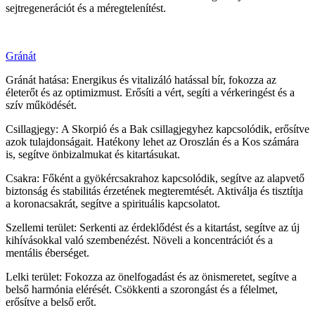
sejtregenerációt és a méregtelenítést.
Gránát
Gránát hatása: Energikus és vitalizáló hatással bír, fokozza az
életerőt és az optimizmust. Erősíti a vért, segíti a vérkeringést és a
szív működését.
Csillagjegy: A Skorpió és a Bak csillagjegyhez kapcsolódik, erősítve
azok tulajdonságait. Hatékony lehet az Oroszlán és a Kos számára
is, segítve önbizalmukat és kitartásukat.
Csakra: Főként a gyökércsakrahoz kapcsolódik, segítve az alapvető
biztonság és stabilitás érzetének megteremtését. Aktiválja és tisztítja
a koronacsakrát, segítve a spirituális kapcsolatot.
Szellemi terület: Serkenti az érdeklődést és a kitartást, segítve az új
kihívásokkal való szembenézést. Növeli a koncentrációt és a
mentális éberséget.
Lelki terület: Fokozza az önelfogadást és az önismeretet, segítve a
belső harmónia elérését. Csökkenti a szorongást és a félelmet,
erősítve a belső erőt.