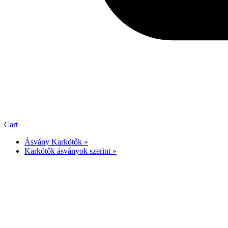
Cart
Ásvány Karkötők »
Karkötők ásványok szerint »