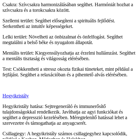
Csakra: Szívcsakra harmonizálásában segíthet. Harmóniát hozhat a
szívcsakra és a torokcsakra között.
Szellemi terület: Segíthet elősegíteni a spirituális fejlődést.
Serkentheti az intuitív képességeket.
Lelki terület: Növelheti az önbizalmat és önfelfogást. Segíthet
megtalálni a belső béke és nyugalom állapotát.
Mentális terület: Kiegyensúlyozhatja az érzelmi hullámzást. Segíthet
a mentális tisztaság és világosság elérésében.
Test: Csökkentheti a stressz okozta fizikai tüneteket, mint például a
fejfájást. Segíthet a relaxációban és a pihentető alvás elérésében.
Hegyikristály
Hegyikristály hatása: Sejtregeneráló és immunerősítő
tulajdonságokkal rendelkezik. Javíthatja az agyi funkciókat és
segíthet a depresszió kezelésében. Méregtelenítő hatással lehet a
szervezetre és támogathatja az anyagcserét.
Csillagjegy: A hegyikristály számos csillagjegyhez kapcsolódik,