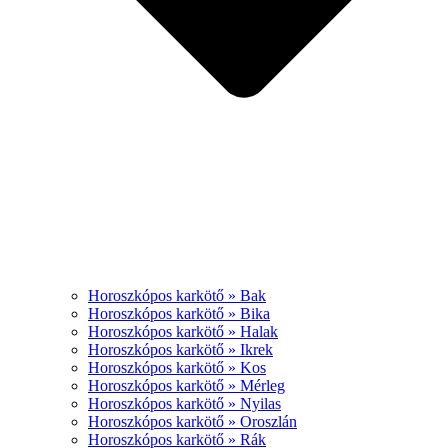
Horoszkópos karkötő » Bak
Horoszkópos karkötő » Bika
Horoszkópos karkötő » Halak
Horoszkópos karkötő » Ikrek
Horoszkópos karkötő » Kos
Horoszkópos karkötő » Mérleg
Horoszkópos karkötő » Nyilas
Horoszkópos karkötő » Oroszlán
Horoszkópos karkötő » Rák