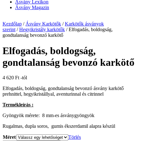
Ásvány Lexikon
Ásvány Magazin
Kezdőlap
/
Ásvány Karkötők
/
Karkötők ásványok
szerint
/
Hegyikristály karkötők
/ Elfogadás, boldogság,
gondtalanság bevonzó karkötő
Elfogadás, boldogság,
gondtalanság bevonzó karkötő
4 620
Ft
-tól
Elfogadás, boldogság, gondtalanság bevonzó ásvány karkötő
prehnittel, hegyikristállyal, aventurinnal és citrinnel
Termékleírás :
Gyöngyök mérete: 8 mm-es ásványgyöngyök
Rugalmas, dupla soros, gumis ékszerdamil alapra készül
Méret
Törlés