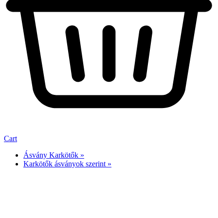
Cart
Ásvány Karkötők »
Karkötők ásványok szerint »