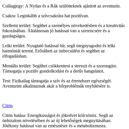
Csillagjegy: A Nyilas és a Rák szülötteknek ajánlott az aventurin.
Csakra: Leginkább a szívcsakrára hat pozitívan.
Szellemi terület: Segíthet a személyes növekedésben és a kreativitás
fokozásában. Általánosan jó hatással van a szerencsére és a
gazdagságra.
Lelki terület: Nyugtató hatással bír, segít megnyugodni és lelki
harmóniát teremt. Erősítheti az önbecsülést és segíthet az
elfogadásban.
Mentális terület: Segíthet csökkenteni a stresszt és a szorongást.
Támogatja a pozitív gondolkodást és a derűs hangulatot.
Test: Fizikailag támogatja a szív és az érrendszer egészségét.
Aventurint alkalmaznak akár a bőrproblémák enyhítésére is.
Citrin
Citrin hatása: Energikusságot és jókedvet kölcsönöz. Segít az
önbizalom növelésében és az új lehetőségek megnyitásában.
Jótékony hatással van az emésztésre és a metabolizmusra.