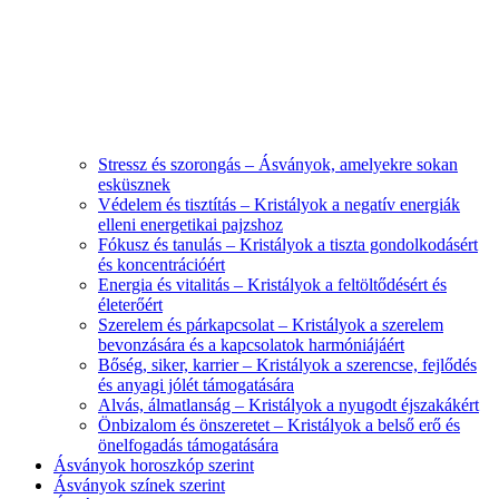
Stressz és szorongás – Ásványok, amelyekre sokan
esküsznek
Védelem és tisztítás – Kristályok a negatív energiák
elleni energetikai pajzshoz
Fókusz és tanulás – Kristályok a tiszta gondolkodásért
és koncentrációért
Energia és vitalitás – Kristályok a feltöltődésért és
életerőért
Szerelem és párkapcsolat – Kristályok a szerelem
bevonzására és a kapcsolatok harmóniájáért
Bőség, siker, karrier – Kristályok a szerencse, fejlődés
és anyagi jólét támogatására
Alvás, álmatlanság – Kristályok a nyugodt éjszakákért
Önbizalom és önszeretet – Kristályok a belső erő és
önelfogadás támogatására
Ásványok horoszkóp szerint
Ásványok színek szerint