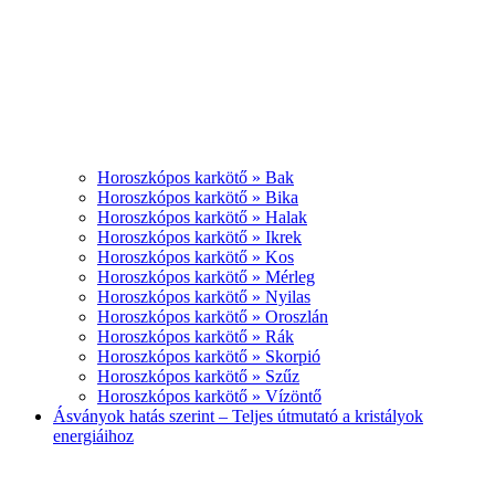
Horoszkópos karkötő » Bak
Horoszkópos karkötő » Bika
Horoszkópos karkötő » Halak
Horoszkópos karkötő » Ikrek
Horoszkópos karkötő » Kos
Horoszkópos karkötő » Mérleg
Horoszkópos karkötő » Nyilas
Horoszkópos karkötő » Oroszlán
Horoszkópos karkötő » Rák
Horoszkópos karkötő » Skorpió
Horoszkópos karkötő » Szűz
Horoszkópos karkötő » Vízöntő
Ásványok hatás szerint – Teljes útmutató a kristályok
energiáihoz