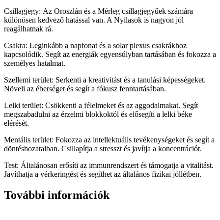
Csillagjegy: Az Oroszlán és a Mérleg csillagjegyűek számára
különösen kedvező hatással van. A Nyilasok is nagyon jól
reagálhatnak rá.
Csakra: Leginkább a napfonat és a solar plexus csakrákhoz
kapcsolódik. Segít az energiák egyensúlyban tartásában és fokozza a
személyes hatalmat.
Szellemi terület: Serkenti a kreativitást és a tanulási képességeket.
Növeli az éberséget és segít a fókusz fenntartásában.
Lelki terület: Csökkenti a félelmeket és az aggodalmakat. Segít
megszabadulni az érzelmi blokkoktól és elősegíti a lelki béke
elérését.
Mentális terület: Fokozza az intellektuális tevékenységeket és segít a
döntéshozatalban. Csillapítja a stresszt és javítja a koncentrációt.
Test: Általánosan erősíti az immunrendszert és támogatja a vitalitást.
Javíthatja a vérkeringést és segíthet az általános fizikai jóllétben.
További információk