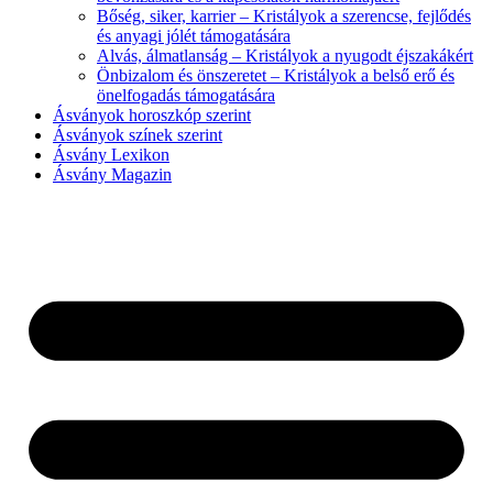
Bőség, siker, karrier – Kristályok a szerencse, fejlődés
és anyagi jólét támogatására
Alvás, álmatlanság – Kristályok a nyugodt éjszakákért
Önbizalom és önszeretet – Kristályok a belső erő és
önelfogadás támogatására
Ásványok horoszkóp szerint
Ásványok színek szerint
Ásvány Lexikon
Ásvány Magazin