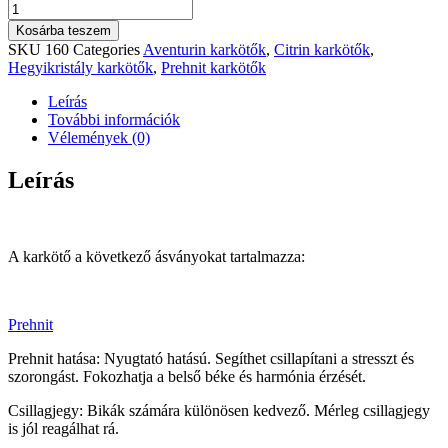
Elfogadás,
boldogság,
Kosárba teszem
gondtalanság
SKU
160
Categories
Aventurin karkötők
,
Citrin karkötők
,
bevonzó
Hegyikristály karkötők
,
Prehnit karkötők
karkötő
mennyiség
Leírás
További információk
Vélemények (0)
Leírás
A karkötő a következő ásványokat tartalmazza:
Prehnit
Prehnit hatása: Nyugtató hatású. Segíthet csillapítani a stresszt és
szorongást. Fokozhatja a belső béke és harmónia érzését.
Csillagjegy: Bikák számára különösen kedvező. Mérleg csillagjegy
is jól reagálhat rá.