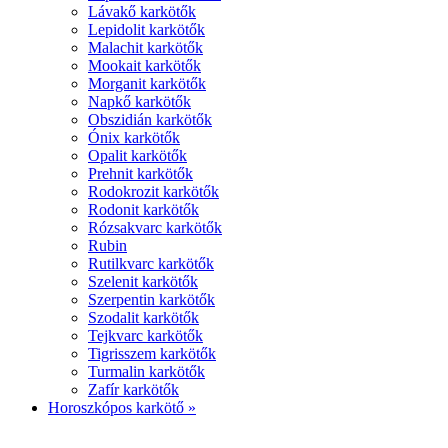
Lávakő karkötők
Lepidolit karkötők
Malachit karkötők
Mookait karkötők
Morganit karkötők
Napkő karkötők
Obszidián karkötők
Ónix karkötők
Opalit karkötők
Prehnit karkötők
Rodokrozit karkötők
Rodonit karkötők
Rózsakvarc karkötők
Rubin
Rutilkvarc karkötők
Szelenit karkötők
Szerpentin karkötők
Szodalit karkötők
Tejkvarc karkötők
Tigrisszem karkötők
Turmalin karkötők
Zafír karkötők
Horoszkópos karkötő »