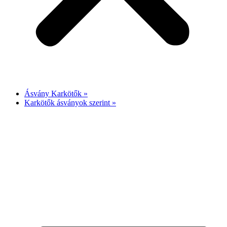
Ásvány Karkötők »
Karkötők ásványok szerint »