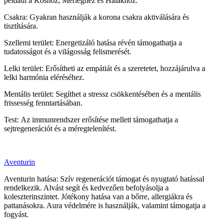
például a Koshoz, Mérleghez és Halakhoz.
Csakra: Gyakran használják a korona csakra aktiválására és
tisztítására.
Szellemi terület: Energetizáló hatása révén támogathatja a
tudatosságot és a világosság felismerését.
Lelki terület: Erősítheti az empátiát és a szeretetet, hozzájárulva a
lelki harmónia eléréséhez.
Mentális terület: Segíthet a stressz csökkentésében és a mentális
frissesség fenntartásában.
Test: Az immunrendszer erősítése mellett támogathatja a
sejtregenerációt és a méregtelenítést.
Aventurin
Aventurin hatása: Szív regenerációt támogat és nyugtató hatással
rendelkezik. Alvást segít és kedvezően befolyásolja a
koleszterinszintet. Jótékony hatása van a bőrre, allergiákra és
pattanásokra. Aura védelmére is használják, valamint támogatja a
fogyást.