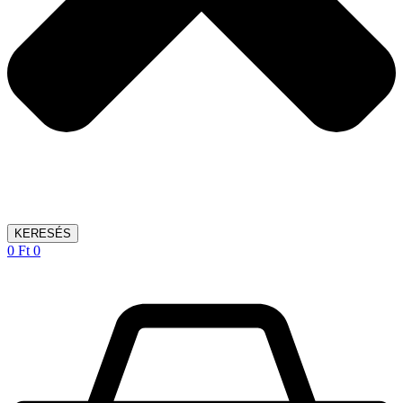
KERESÉS
0
Ft
0