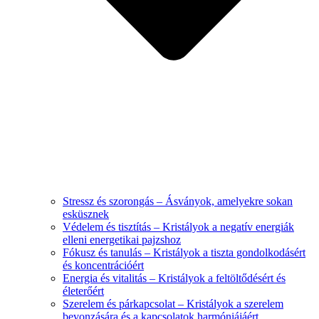
Stressz és szorongás – Ásványok, amelyekre sokan
esküsznek
Védelem és tisztítás – Kristályok a negatív energiák
elleni energetikai pajzshoz
Fókusz és tanulás – Kristályok a tiszta gondolkodásért
és koncentrációért
Energia és vitalitás – Kristályok a feltöltődésért és
életerőért
Szerelem és párkapcsolat – Kristályok a szerelem
bevonzására és a kapcsolatok harmóniájáért