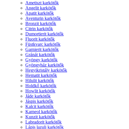
Ametiszt karkötők
Angelit karkötők
Apatit karkötők
Aventurin karkötők
Bronzit karkötők
Citrin karkötők
Dumortierit karkötők
Fluorit karkötők
Füstkvarc karkötők
Garnierit karkötők
Gránát karkötők
Gyöngy karkötők
Gyöngyház karkötők
Hegyikristály karkötők
Hematit karkötők
Hilulit karkötők
Holdkő karkötők
Howlit karkötők
Jáde karkötők
Jáspis karkötők
Kalcit karkötők
Karneol karkötők
Kunzit karkötők
Labradorit karkötők
Lápis lazuli karkötők