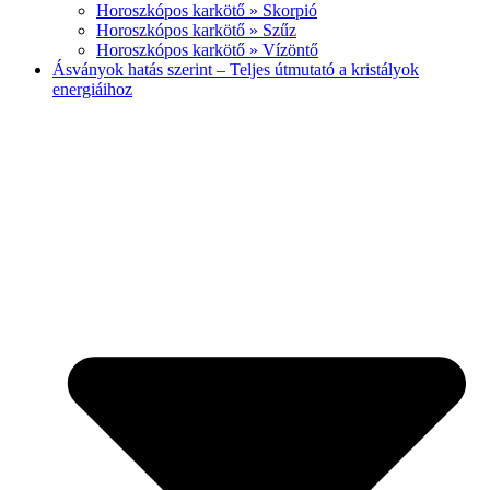
Horoszkópos karkötő » Skorpió
Horoszkópos karkötő » Szűz
Horoszkópos karkötő » Vízöntő
Ásványok hatás szerint – Teljes útmutató a kristályok
energiáihoz