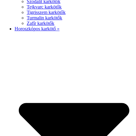
Szodalit karkötők
Tejkvarc karkötők
Tigrisszem karkötők
Turmalin karkötők
Zafír karkötők
Horoszkópos karkötő »