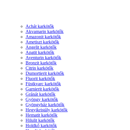
Achát karkötők
Akvamarin karkötők
Amazonit karkötők
Ametiszt karkötők
Angelit karkötők
Apatit karkötők
Aventurin karkötők
Bronzit karkötők
Citrin karkötők
Dumortierit karkötők
Fluorit karkötők
Füstkvarc karkötők
Garnierit karkötők
Gránát karkötők
Gyöngy karkötők
Gyöngyház karkötők
Hegyikristály karkötők
Hematit karkötők
Hilulit karkötők
Holdkő karkötők