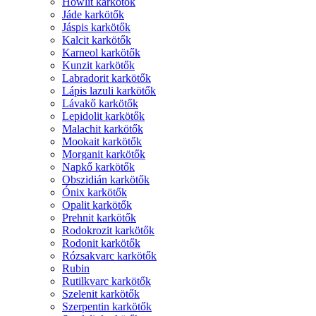
Howlit karkötők
Jáde karkötők
Jáspis karkötők
Kalcit karkötők
Karneol karkötők
Kunzit karkötők
Labradorit karkötők
Lápis lazuli karkötők
Lávakő karkötők
Lepidolit karkötők
Malachit karkötők
Mookait karkötők
Morganit karkötők
Napkő karkötők
Obszidián karkötők
Ónix karkötők
Opalit karkötők
Prehnit karkötők
Rodokrozit karkötők
Rodonit karkötők
Rózsakvarc karkötők
Rubin
Rutilkvarc karkötők
Szelenit karkötők
Szerpentin karkötők