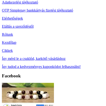
Adatkezelési tájékoztató
OTP Simplepay bankkártyás fizetési tájékoztató
Elérhetőségek
Elállás a szerződéstől
Rólunk
Kezdőlap
Cikkek
Így mérd le a csuklód, karkötő vásárláshoz
Így tudod a kedvezményes kuponkódot felhasználni!
Facebook