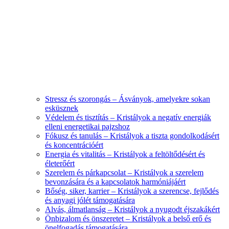
Stressz és szorongás – Ásványok, amelyekre sokan
esküsznek
Védelem és tisztítás – Kristályok a negatív energiák
elleni energetikai pajzshoz
Fókusz és tanulás – Kristályok a tiszta gondolkodásért
és koncentrációért
Energia és vitalitás – Kristályok a feltöltődésért és
életerőért
Szerelem és párkapcsolat – Kristályok a szerelem
bevonzására és a kapcsolatok harmóniájáért
Bőség, siker, karrier – Kristályok a szerencse, fejlődés
és anyagi jólét támogatására
Alvás, álmatlanság – Kristályok a nyugodt éjszakákért
Önbizalom és önszeretet – Kristályok a belső erő és
önelfogadás támogatására