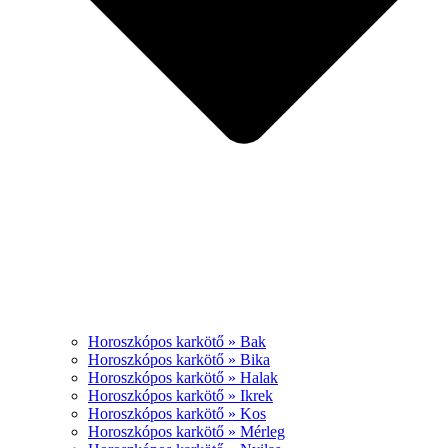
Horoszkópos karkötő » Bak
Horoszkópos karkötő » Bika
Horoszkópos karkötő » Halak
Horoszkópos karkötő » Ikrek
Horoszkópos karkötő » Kos
Horoszkópos karkötő » Mérleg