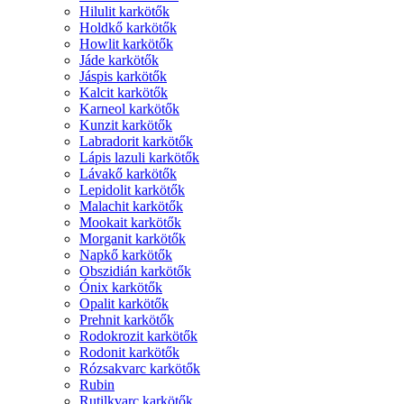
Hilulit karkötők
Holdkő karkötők
Howlit karkötők
Jáde karkötők
Jáspis karkötők
Kalcit karkötők
Karneol karkötők
Kunzit karkötők
Labradorit karkötők
Lápis lazuli karkötők
Lávakő karkötők
Lepidolit karkötők
Malachit karkötők
Mookait karkötők
Morganit karkötők
Napkő karkötők
Obszidián karkötők
Ónix karkötők
Opalit karkötők
Prehnit karkötők
Rodokrozit karkötők
Rodonit karkötők
Rózsakvarc karkötők
Rubin
Rutilkvarc karkötők