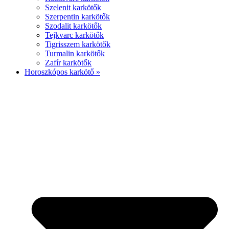
Szelenit karkötők
Szerpentin karkötők
Szodalit karkötők
Tejkvarc karkötők
Tigrisszem karkötők
Turmalin karkötők
Zafír karkötők
Horoszkópos karkötő »