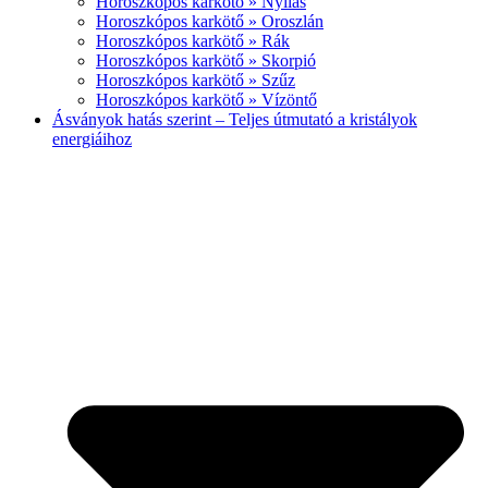
Horoszkópos karkötő » Nyilas
Horoszkópos karkötő » Oroszlán
Horoszkópos karkötő » Rák
Horoszkópos karkötő » Skorpió
Horoszkópos karkötő » Szűz
Horoszkópos karkötő » Vízöntő
Ásványok hatás szerint – Teljes útmutató a kristályok
energiáihoz