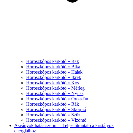
Horoszkópos karkötő » Bak
Horoszkópos karkötő » Bika
Horoszkópos karkötő » Halak
Horoszkópos karkötő » Ikrek
Horoszkópos karkötő » Kos
Horoszkópos karkötő » Mérleg
Horoszkópos karkötő » Nyilas
Horoszkópos karkötő » Oroszlán
Horoszkópos karkötő » Rák
Horoszkópos karkötő » Skorpió
Horoszkópos karkötő » Szűz
Horoszkópos karkötő » Vízöntő
Ásványok hatás szerint – Teljes útmutató a kristályok
energiáihoz