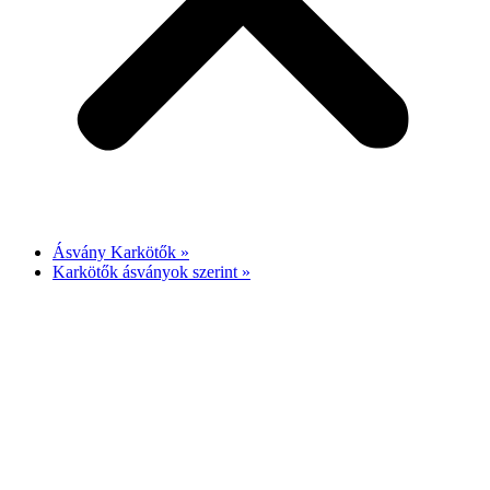
Ásvány Karkötők »
Karkötők ásványok szerint »