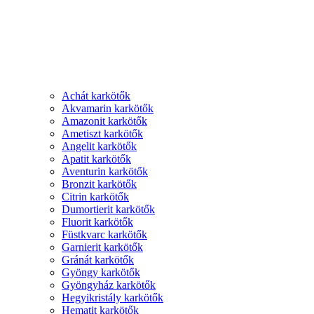
Achát karkötők
Akvamarin karkötők
Amazonit karkötők
Ametiszt karkötők
Angelit karkötők
Apatit karkötők
Aventurin karkötők
Bronzit karkötők
Citrin karkötők
Dumortierit karkötők
Fluorit karkötők
Füstkvarc karkötők
Garnierit karkötők
Gránát karkötők
Gyöngy karkötők
Gyöngyház karkötők
Hegyikristály karkötők
Hematit karkötők