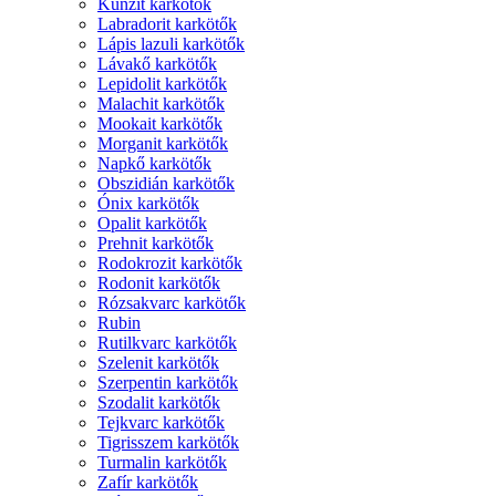
Kunzit karkötők
Labradorit karkötők
Lápis lazuli karkötők
Lávakő karkötők
Lepidolit karkötők
Malachit karkötők
Mookait karkötők
Morganit karkötők
Napkő karkötők
Obszidián karkötők
Ónix karkötők
Opalit karkötők
Prehnit karkötők
Rodokrozit karkötők
Rodonit karkötők
Rózsakvarc karkötők
Rubin
Rutilkvarc karkötők
Szelenit karkötők
Szerpentin karkötők
Szodalit karkötők
Tejkvarc karkötők
Tigrisszem karkötők
Turmalin karkötők
Zafír karkötők