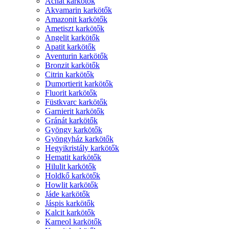
Achát karkötők
Akvamarin karkötők
Amazonit karkötők
Ametiszt karkötők
Angelit karkötők
Apatit karkötők
Aventurin karkötők
Bronzit karkötők
Citrin karkötők
Dumortierit karkötők
Fluorit karkötők
Füstkvarc karkötők
Garnierit karkötők
Gránát karkötők
Gyöngy karkötők
Gyöngyház karkötők
Hegyikristály karkötők
Hematit karkötők
Hilulit karkötők
Holdkő karkötők
Howlit karkötők
Jáde karkötők
Jáspis karkötők
Kalcit karkötők
Karneol karkötők