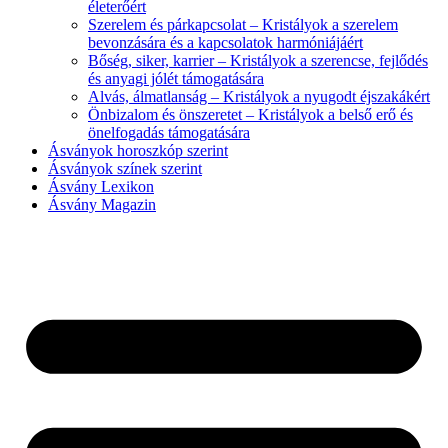
életerőért
Szerelem és párkapcsolat – Kristályok a szerelem
bevonzására és a kapcsolatok harmóniájáért
Bőség, siker, karrier – Kristályok a szerencse, fejlődés
és anyagi jólét támogatására
Alvás, álmatlanság – Kristályok a nyugodt éjszakákért
Önbizalom és önszeretet – Kristályok a belső erő és
önelfogadás támogatására
Ásványok horoszkóp szerint
Ásványok színek szerint
Ásvány Lexikon
Ásvány Magazin