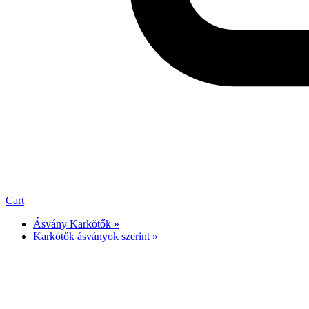
Cart
Ásvány Karkötők »
Karkötők ásványok szerint »