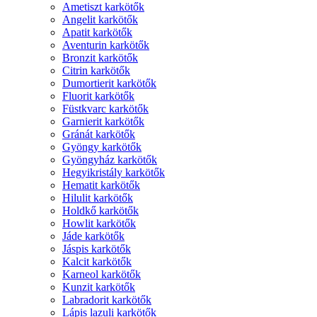
Ametiszt karkötők
Angelit karkötők
Apatit karkötők
Aventurin karkötők
Bronzit karkötők
Citrin karkötők
Dumortierit karkötők
Fluorit karkötők
Füstkvarc karkötők
Garnierit karkötők
Gránát karkötők
Gyöngy karkötők
Gyöngyház karkötők
Hegyikristály karkötők
Hematit karkötők
Hilulit karkötők
Holdkő karkötők
Howlit karkötők
Jáde karkötők
Jáspis karkötők
Kalcit karkötők
Karneol karkötők
Kunzit karkötők
Labradorit karkötők
Lápis lazuli karkötők