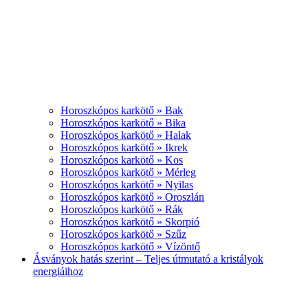
Horoszkópos karkötő » Bak
Horoszkópos karkötő » Bika
Horoszkópos karkötő » Halak
Horoszkópos karkötő » Ikrek
Horoszkópos karkötő » Kos
Horoszkópos karkötő » Mérleg
Horoszkópos karkötő » Nyilas
Horoszkópos karkötő » Oroszlán
Horoszkópos karkötő » Rák
Horoszkópos karkötő » Skorpió
Horoszkópos karkötő » Szűz
Horoszkópos karkötő » Vízöntő
Ásványok hatás szerint – Teljes útmutató a kristályok
energiáihoz