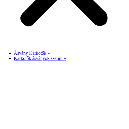
Ásvány Karkötők »
Karkötők ásványok szerint »