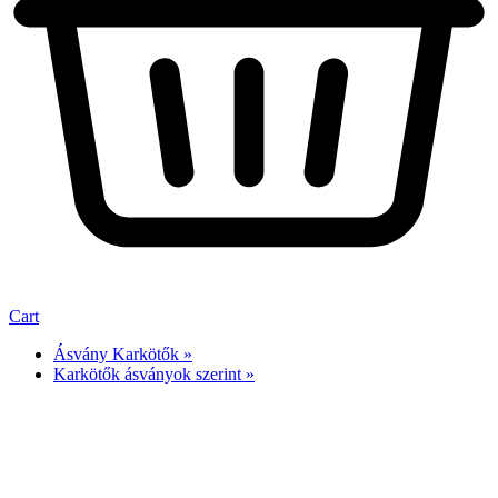
Cart
Ásvány Karkötők »
Karkötők ásványok szerint »