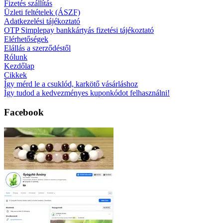
Fizetés szállítás
Üzleti feltételek (ÁSZF)
Adatkezelési tájékoztató
OTP Simplepay bankkártyás fizetési tájékoztató
Elérhetőségek
Elállás a szerződéstől
Rólunk
Kezdőlap
Cikkek
Így mérd le a csuklód, karkötő vásárláshoz
Így tudod a kedvezményes kuponkódot felhasználni!
Facebook