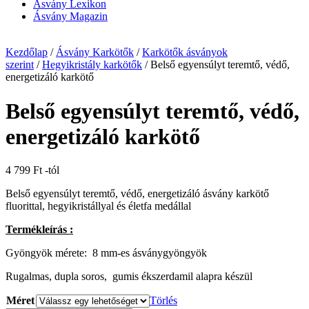
Ásvány Lexikon
Ásvány Magazin
Kezdőlap
/
Ásvány Karkötők
/
Karkötők ásványok
szerint
/
Hegyikristály karkötők
/ Belső egyensúlyt teremtő, védő,
energetizáló karkötő
Belső egyensúlyt teremtő, védő,
energetizáló karkötő
4 799
Ft
-tól
Belső egyensúlyt teremtő, védő, energetizáló ásvány karkötő
fluorittal, hegyikristállyal és életfa medállal
Termékleírás :
Gyöngyök mérete: 8 mm-es ásványgyöngyök
Rugalmas, dupla soros, gumis ékszerdamil alapra készül
Méret
Törlés