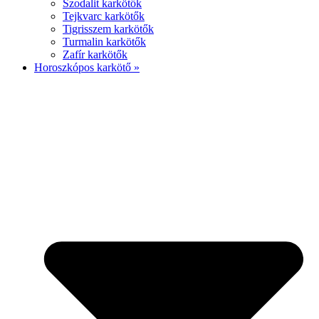
Szodalit karkötők
Tejkvarc karkötők
Tigrisszem karkötők
Turmalin karkötők
Zafír karkötők
Horoszkópos karkötő »