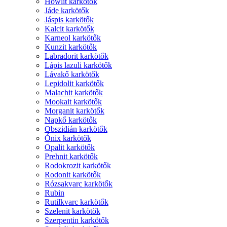
Howlit karkötők
Jáde karkötők
Jáspis karkötők
Kalcit karkötők
Karneol karkötők
Kunzit karkötők
Labradorit karkötők
Lápis lazuli karkötők
Lávakő karkötők
Lepidolit karkötők
Malachit karkötők
Mookait karkötők
Morganit karkötők
Napkő karkötők
Obszidián karkötők
Ónix karkötők
Opalit karkötők
Prehnit karkötők
Rodokrozit karkötők
Rodonit karkötők
Rózsakvarc karkötők
Rubin
Rutilkvarc karkötők
Szelenit karkötők
Szerpentin karkötők