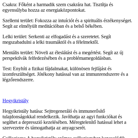
Csakra: Főként a harmadik szem csakrára hat. Tisztítja és
egyensúlyba hozza az energiaközpontokat.
Szellemi terület: Fokozza az intuíciót és a spirituális érzékenységet.
Segít az elmélyült meditációban és a belső békében.
Lelki terület: Serkenti az elfogadást és a szeretetet. Segít
megszabadulni a lelki traumáktól és a félelmektől.
Mentális terület: Növeli az éleslátást és a megértést. Segít az új
perspektívák felfedezésében és a problémamegoldásban.
Test: Enyhíti a fizikai fájdalmakat, különösen fejfájást és
izomfeszültséget. Jótékony hatással van az immunrendszerre és a
légzőrendszerre.
Hegyikristály
Hegyikristály hatása: Sejtregeneráló és immunerősítő
tulajdonságokkal rendelkezik. Javíthatja az agyi funkciókat és
segíthet a depresszió kezelésében. Méregtelenítő hatással lehet a
szervezetre és támogathatja az anyagcserét.