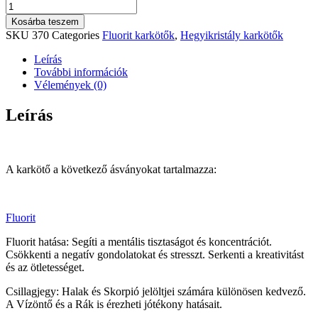
Belső
egyensúlyt
Kosárba teszem
teremtő,
SKU
370
Categories
Fluorit karkötők
,
Hegyikristály karkötők
védő,
energetizáló
Leírás
karkötő
További információk
mennyiség
Vélemények (0)
Leírás
A karkötő a következő ásványokat tartalmazza:
Fluorit
Fluorit hatása: Segíti a mentális tisztaságot és koncentrációt.
Csökkenti a negatív gondolatokat és stresszt. Serkenti a kreativitást
és az ötletességet.
Csillagjegy: Halak és Skorpió jelöltjei számára különösen kedvező.
A Vízöntő és a Rák is érezheti jótékony hatásait.