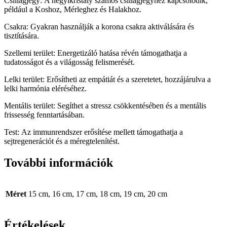
Csillagjegy: A hegyikristály számos csillagjegyhez kapcsolódik,
például a Koshoz, Mérleghez és Halakhoz.
Csakra: Gyakran használják a korona csakra aktiválására és
tisztítására.
Szellemi terület: Energetizáló hatása révén támogathatja a
tudatosságot és a világosság felismerését.
Lelki terület: Erősítheti az empátiát és a szeretetet, hozzájárulva a
lelki harmónia eléréséhez.
Mentális terület: Segíthet a stressz csökkentésében és a mentális
frissesség fenntartásában.
Test: Az immunrendszer erősítése mellett támogathatja a
sejtregenerációt és a méregtelenítést.
További információk
Méret
15 cm, 16 cm, 17 cm, 18 cm, 19 cm, 20 cm
Értékelések