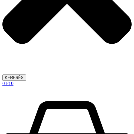
KERESÉS
0
Ft
0