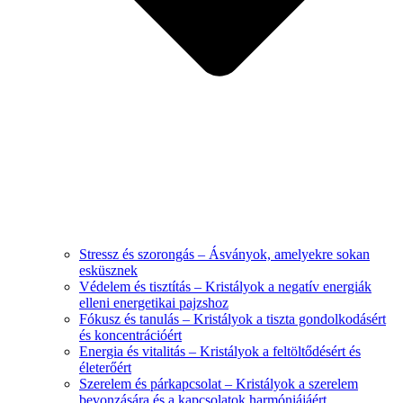
Stressz és szorongás – Ásványok, amelyekre sokan
esküsznek
Védelem és tisztítás – Kristályok a negatív energiák
elleni energetikai pajzshoz
Fókusz és tanulás – Kristályok a tiszta gondolkodásért
és koncentrációért
Energia és vitalitás – Kristályok a feltöltődésért és
életerőért
Szerelem és párkapcsolat – Kristályok a szerelem
bevonzására és a kapcsolatok harmóniájáért