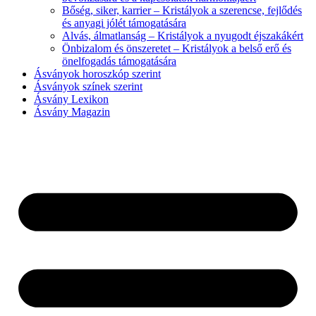
Bőség, siker, karrier – Kristályok a szerencse, fejlődés
és anyagi jólét támogatására
Alvás, álmatlanság – Kristályok a nyugodt éjszakákért
Önbizalom és önszeretet – Kristályok a belső erő és
önelfogadás támogatására
Ásványok horoszkóp szerint
Ásványok színek szerint
Ásvány Lexikon
Ásvány Magazin