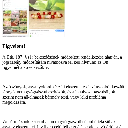
Figyelem!
A Btk. 187. § (1) bekezdésének módosított rendelkezése alapján, a
jogszabály módosítására hivatkozva fel kell hívnunk az Ön
figyelmét a következőkre.
Az ásványok, ásványokból készült ékszerek és ásványokból készült
tárgyak nem gyógyászati eszközök, és a hatályos jogszabályok
szerint nem alkalmasak bármely testi, vagy lelki probléma
megoldására.
Webáruházunk elsősorban nem gyógyászati célból értékesíti az
ásvány ékszereket, így ilyen célú felhasználás csakis a vásárló saját