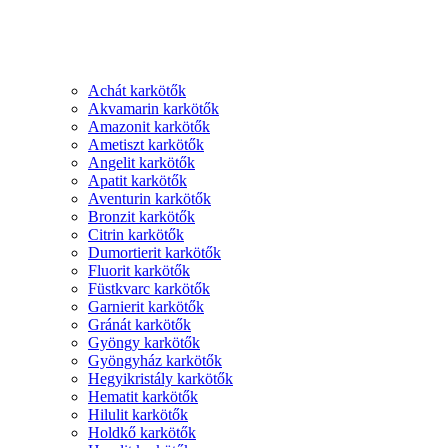
Achát karkötők
Akvamarin karkötők
Amazonit karkötők
Ametiszt karkötők
Angelit karkötők
Apatit karkötők
Aventurin karkötők
Bronzit karkötők
Citrin karkötők
Dumortierit karkötők
Fluorit karkötők
Füstkvarc karkötők
Garnierit karkötők
Gránát karkötők
Gyöngy karkötők
Gyöngyház karkötők
Hegyikristály karkötők
Hematit karkötők
Hilulit karkötők
Holdkő karkötők