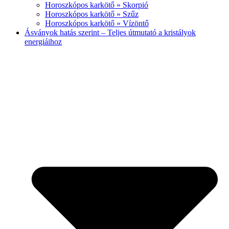
Horoszkópos karkötő » Skorpió
Horoszkópos karkötő » Szűz
Horoszkópos karkötő » Vízöntő
Ásványok hatás szerint – Teljes útmutató a kristályok
energiáihoz