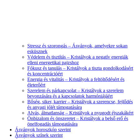
Stressz és szorongás – Ásványok, amelyekre sokan
esküsznek
Védelem és tisztítás – Kristályok a negatív energiák
elleni energetikai pajzshoz
Fókusz és tanulás – Kristályok a tiszta gondolkodásért
és koncentrációért
Energia és vitalitás – Kristályok a feltöltődésért és
életerőért
Szerelem és párkapcsolat – Kristályok a szerelem
bevonzására és a kapcsolatok harmóniájáért
Bőség, siker, karrier – Kristályok a szerencse, fejlődés
és anyagi jólét támogatására
Alvás, álmatlanság – Kristályok a nyugodt éjszakákért
Önbizalom és önszeretet – Kristályok a belső erő és
önelfogadás támogatására
Ásványok horoszkóp szerint
Ásványok színek szerint