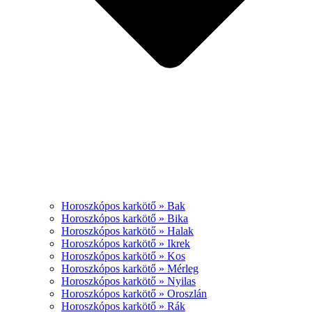
Horoszkópos karkötő » Bak
Horoszkópos karkötő » Bika
Horoszkópos karkötő » Halak
Horoszkópos karkötő » Ikrek
Horoszkópos karkötő » Kos
Horoszkópos karkötő » Mérleg
Horoszkópos karkötő » Nyilas
Horoszkópos karkötő » Oroszlán
Horoszkópos karkötő » Rák