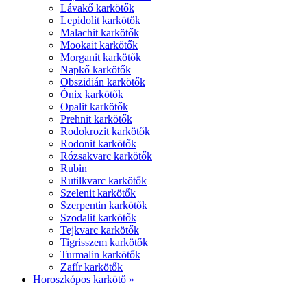
Lávakő karkötők
Lepidolit karkötők
Malachit karkötők
Mookait karkötők
Morganit karkötők
Napkő karkötők
Obszidián karkötők
Ónix karkötők
Opalit karkötők
Prehnit karkötők
Rodokrozit karkötők
Rodonit karkötők
Rózsakvarc karkötők
Rubin
Rutilkvarc karkötők
Szelenit karkötők
Szerpentin karkötők
Szodalit karkötők
Tejkvarc karkötők
Tigrisszem karkötők
Turmalin karkötők
Zafír karkötők
Horoszkópos karkötő »