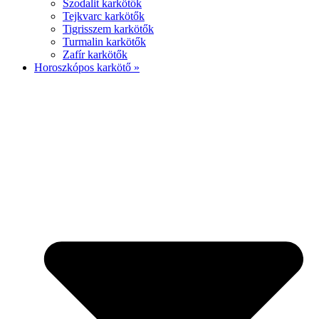
Szodalit karkötők
Tejkvarc karkötők
Tigrisszem karkötők
Turmalin karkötők
Zafír karkötők
Horoszkópos karkötő »