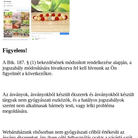
Figyelem!
A Btk. 187. § (1) bekezdésének módosított rendelkezése alapján, a
jogszabály módosítására hivatkozva fel kell hívnunk az Ön
figyelmét a következőkre.
Az ásványok, ásványokból készült ékszerek és ásványokból készült
tárgyak nem gyógyászati eszközök, és a hatályos jogszabályok
szerint nem alkalmasak bármely testi, vagy lelki probléma
megoldására.
Webáruházunk elsősorban nem gyógyászati célból értékesíti az
ásvány ékszereket, így ilyen célú felhasználás csakis a vásárló saját