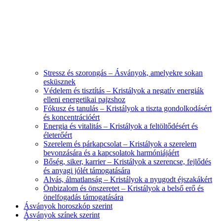
Stressz és szorongás – Ásványok, amelyekre sokan
esküsznek
Védelem és tisztítás – Kristályok a negatív energiák
elleni energetikai pajzshoz
Fókusz és tanulás – Kristályok a tiszta gondolkodásért
és koncentrációért
Energia és vitalitás – Kristályok a feltöltődésért és
életerőért
Szerelem és párkapcsolat – Kristályok a szerelem
bevonzására és a kapcsolatok harmóniájáért
Bőség, siker, karrier – Kristályok a szerencse, fejlődés
és anyagi jólét támogatására
Alvás, álmatlanság – Kristályok a nyugodt éjszakákért
Önbizalom és önszeretet – Kristályok a belső erő és
önelfogadás támogatására
Ásványok horoszkóp szerint
Ásványok színek szerint