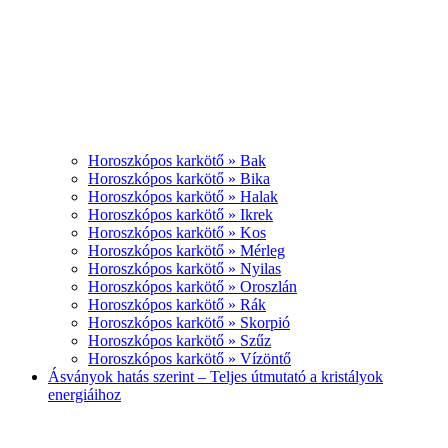
Horoszkópos karkötő » Bak
Horoszkópos karkötő » Bika
Horoszkópos karkötő » Halak
Horoszkópos karkötő » Ikrek
Horoszkópos karkötő » Kos
Horoszkópos karkötő » Mérleg
Horoszkópos karkötő » Nyilas
Horoszkópos karkötő » Oroszlán
Horoszkópos karkötő » Rák
Horoszkópos karkötő » Skorpió
Horoszkópos karkötő » Szűz
Horoszkópos karkötő » Vízöntő
Ásványok hatás szerint – Teljes útmutató a kristályok
energiáihoz