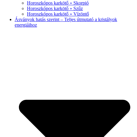
Horoszkópos karkötő » Skorpió
Horoszkópos karkötő » Szűz
Horoszkópos karkötő » Vízöntő
Ásványok hatás szerint – Teljes útmutató a kristályok
energiáihoz