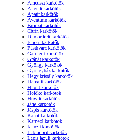
Ametiszt karkötők
Angelit karkötők
Apatit karkötők
Aventurin karkötők
Bronzit karkötők
Citrin karkötők
Dumortierit karkötők
Fluorit karkötők
Füstkvarc karkötők
Garnierit karkötők
Gránát karkötők
Gyöngy karkötők
Gyöngyház karkötők
Hegyikristály karkötők
Hematit karkötők
Hilulit karkötők
Holdkő karkötők
Howlit karkötők
Jáde karkötők
Jáspis karkötők
Kalcit karkötők
Karneol karkötők
Kunzit karkötők
Labradorit karkötők
Lápis lazuli karkötők