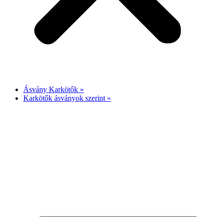
Ásvány Karkötők »
Karkötők ásványok szerint »