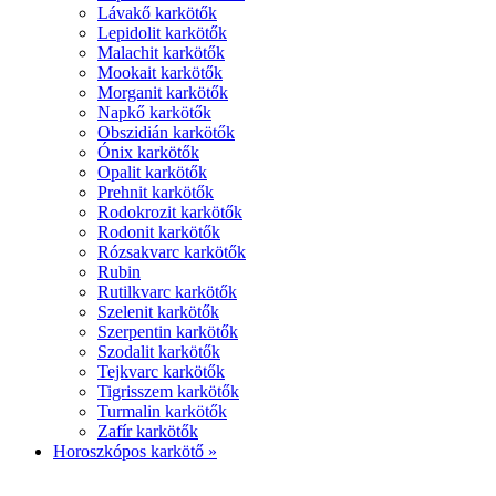
Lávakő karkötők
Lepidolit karkötők
Malachit karkötők
Mookait karkötők
Morganit karkötők
Napkő karkötők
Obszidián karkötők
Ónix karkötők
Opalit karkötők
Prehnit karkötők
Rodokrozit karkötők
Rodonit karkötők
Rózsakvarc karkötők
Rubin
Rutilkvarc karkötők
Szelenit karkötők
Szerpentin karkötők
Szodalit karkötők
Tejkvarc karkötők
Tigrisszem karkötők
Turmalin karkötők
Zafír karkötők
Horoszkópos karkötő »