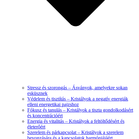
Stressz és szorongás – Ásványok, amelyekre sokan
esküsznek
Védelem és tisztítás – Kristályok a negatív energiák
elleni energetikai pajzshoz
Fókusz és tanulás – Kristályok a tiszta gondolkodásért
és koncentrációért
Energia és vitalitás – Kristályok a feltöltődésért és
életerőért
Szerelem és párkapcsolat – Kristályok a szerelem
bevonzására és a kapcsolatok harmóniájáért