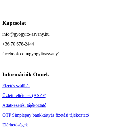
Kapcsolat
info@gyogyito-asvany.hu
+36 70 678-2444
facebook.com/gyogyitoasvany1
Információk Önnek
Fizetés szállítás
Üzleti feltételek (ÁSZF)
Adatkezelési tájékoztató
OTP Simplepay bankkártyás fizetési tájékoztató
Elérhetőségek