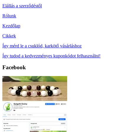
Elállás a szerződéstől
Rólunk
Kezdőlap
Cikkek
Így mérd le a csuklód, karkötő vásárláshoz
Így tudod a kedvezményes kuponkódot felhasználni!
Facebook