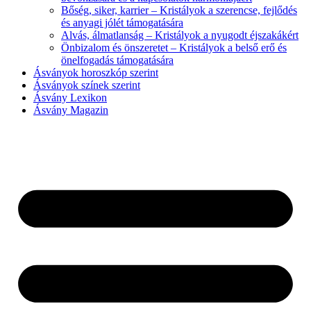
Bőség, siker, karrier – Kristályok a szerencse, fejlődés
és anyagi jólét támogatására
Alvás, álmatlanság – Kristályok a nyugodt éjszakákért
Önbizalom és önszeretet – Kristályok a belső erő és
önelfogadás támogatására
Ásványok horoszkóp szerint
Ásványok színek szerint
Ásvány Lexikon
Ásvány Magazin