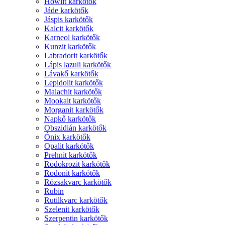
Howlit karkötők
Jáde karkötők
Jáspis karkötők
Kalcit karkötők
Karneol karkötők
Kunzit karkötők
Labradorit karkötők
Lápis lazuli karkötők
Lávakő karkötők
Lepidolit karkötők
Malachit karkötők
Mookait karkötők
Morganit karkötők
Napkő karkötők
Obszidián karkötők
Ónix karkötők
Opalit karkötők
Prehnit karkötők
Rodokrozit karkötők
Rodonit karkötők
Rózsakvarc karkötők
Rubin
Rutilkvarc karkötők
Szelenit karkötők
Szerpentin karkötők