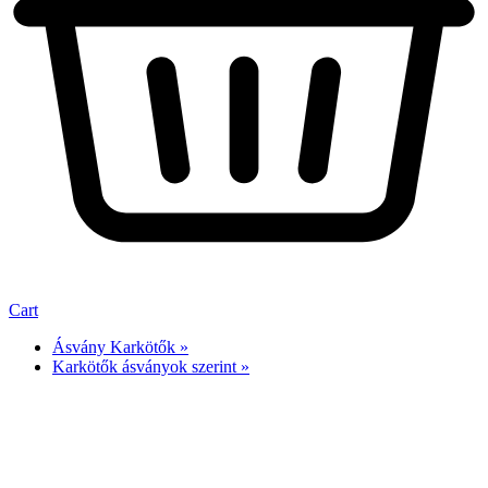
Cart
Ásvány Karkötők »
Karkötők ásványok szerint »