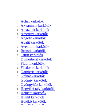
Achát karkötők
Akvamarin karkötők
Amazonit karkötők
Ametiszt karkötők
Angelit karkötők
Apatit karkötők
Aventurin karkötők
Bronzit karkötők
Citrin karkötők
Dumortierit karkötők
Fluorit karkötők
Füstkvarc karkötők
Garnierit karkötők
Gránát karkötők
Gyöngy karkötők
Gyöngyház karkötők
Hegyikristály karkötők
Hematit karkötők
Hilulit karkötők
Holdkő karkötők