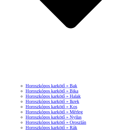
Horoszkópos karkötő » Bak
Horoszkópos karkötő » Bika
Horoszkópos karkötő » Halak
Horoszkópos karkötő » Ikrek
Horoszkópos karkötő » Kos
Horoszkópos karkötő » Mérleg
Horoszkópos karkötő » Nyilas
Horoszkópos karkötő » Oroszlán
Horoszkópos karkötő » Rák