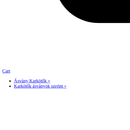
Cart
Ásvány Karkötők »
Karkötők ásványok szerint »