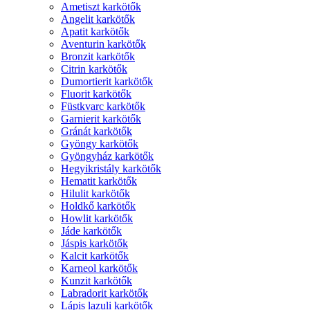
Ametiszt karkötők
Angelit karkötők
Apatit karkötők
Aventurin karkötők
Bronzit karkötők
Citrin karkötők
Dumortierit karkötők
Fluorit karkötők
Füstkvarc karkötők
Garnierit karkötők
Gránát karkötők
Gyöngy karkötők
Gyöngyház karkötők
Hegyikristály karkötők
Hematit karkötők
Hilulit karkötők
Holdkő karkötők
Howlit karkötők
Jáde karkötők
Jáspis karkötők
Kalcit karkötők
Karneol karkötők
Kunzit karkötők
Labradorit karkötők
Lápis lazuli karkötők