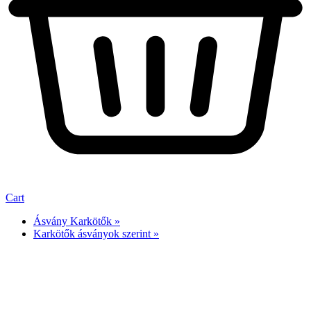
Cart
Ásvány Karkötők »
Karkötők ásványok szerint »