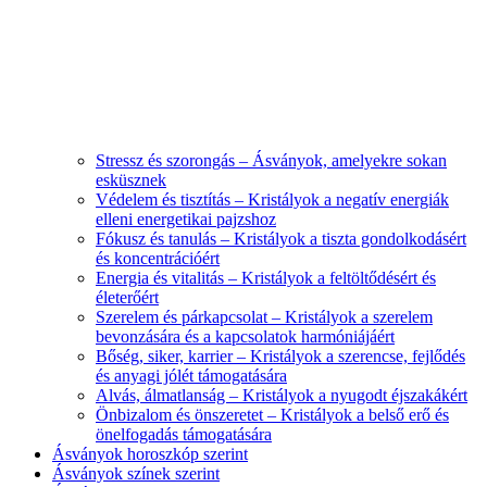
Stressz és szorongás – Ásványok, amelyekre sokan
esküsznek
Védelem és tisztítás – Kristályok a negatív energiák
elleni energetikai pajzshoz
Fókusz és tanulás – Kristályok a tiszta gondolkodásért
és koncentrációért
Energia és vitalitás – Kristályok a feltöltődésért és
életerőért
Szerelem és párkapcsolat – Kristályok a szerelem
bevonzására és a kapcsolatok harmóniájáért
Bőség, siker, karrier – Kristályok a szerencse, fejlődés
és anyagi jólét támogatására
Alvás, álmatlanság – Kristályok a nyugodt éjszakákért
Önbizalom és önszeretet – Kristályok a belső erő és
önelfogadás támogatására
Ásványok horoszkóp szerint
Ásványok színek szerint