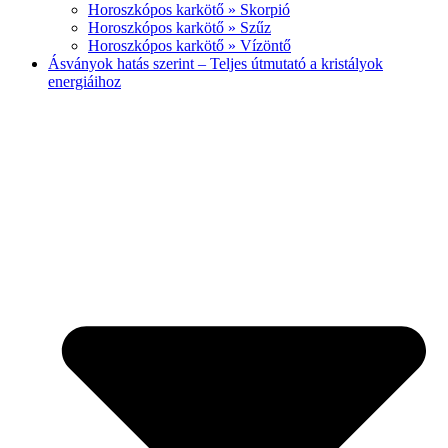
Horoszkópos karkötő » Skorpió
Horoszkópos karkötő » Szűz
Horoszkópos karkötő » Vízöntő
Ásványok hatás szerint – Teljes útmutató a kristályok
energiáihoz