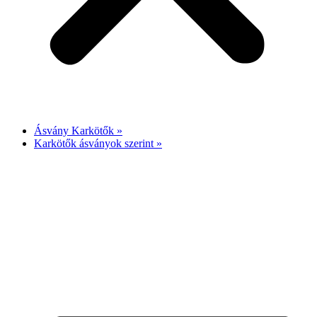
Ásvány Karkötők »
Karkötők ásványok szerint »