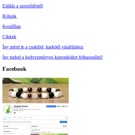
Elállás a szerződéstől
Rólunk
Kezdőlap
Cikkek
Így mérd le a csuklód, karkötő vásárláshoz
Így tudod a kedvezményes kuponkódot felhasználni!
Facebook