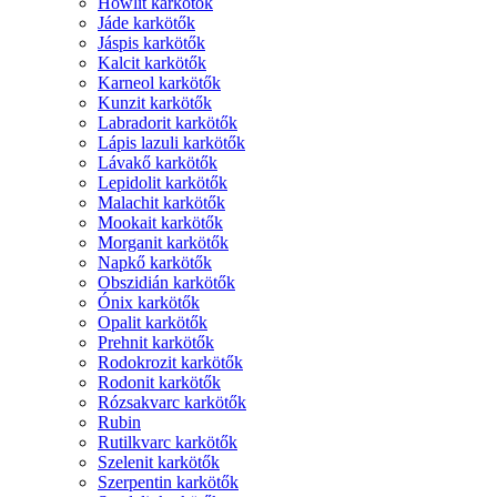
Howlit karkötők
Jáde karkötők
Jáspis karkötők
Kalcit karkötők
Karneol karkötők
Kunzit karkötők
Labradorit karkötők
Lápis lazuli karkötők
Lávakő karkötők
Lepidolit karkötők
Malachit karkötők
Mookait karkötők
Morganit karkötők
Napkő karkötők
Obszidián karkötők
Ónix karkötők
Opalit karkötők
Prehnit karkötők
Rodokrozit karkötők
Rodonit karkötők
Rózsakvarc karkötők
Rubin
Rutilkvarc karkötők
Szelenit karkötők
Szerpentin karkötők