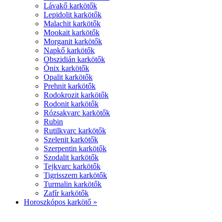
Lávakő karkötők
Lepidolit karkötők
Malachit karkötők
Mookait karkötők
Morganit karkötők
Napkő karkötők
Obszidián karkötők
Ónix karkötők
Opalit karkötők
Prehnit karkötők
Rodokrozit karkötők
Rodonit karkötők
Rózsakvarc karkötők
Rubin
Rutilkvarc karkötők
Szelenit karkötők
Szerpentin karkötők
Szodalit karkötők
Tejkvarc karkötők
Tigrisszem karkötők
Turmalin karkötők
Zafír karkötők
Horoszkópos karkötő »