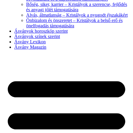
Bőség, siker, karrier – Kristályok a szerencse, fejlődés
és anyagi jólét támogatására
Alvás, álmatlanság – Kristályok a nyugodt éjszakákért
Önbizalom és önszeretet – Kristályok a belső erő és
önelfogadás támogatására
Ásványok horoszkóp szerint
Ásványok színek szerint
Ásvány Lexikon
Ásvány Magazin