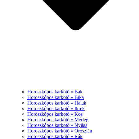
Horoszkópos karkötő » Bak
Horoszkópos karkötő » Bika
Horoszkópos karkötő » Halak
Horoszkópos karkötő » Ikrek
Horoszkópos karkötő » Kos
Horoszkópos karkötő » Mérleg
Horoszkópos karkötő » Nyilas
Horoszkópos karkötő » Oroszlán
Horoszkópos karkötő » Rák