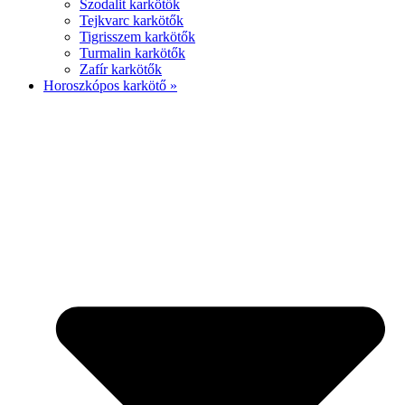
Szodalit karkötők
Tejkvarc karkötők
Tigrisszem karkötők
Turmalin karkötők
Zafír karkötők
Horoszkópos karkötő »