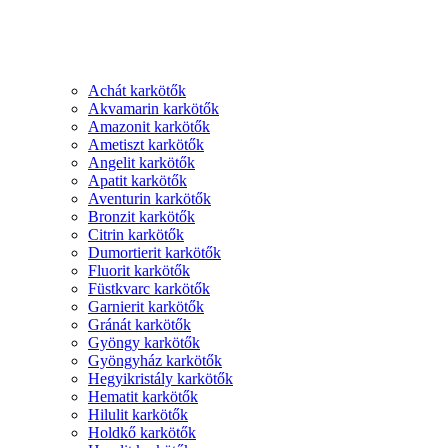
Achát karkötők
Akvamarin karkötők
Amazonit karkötők
Ametiszt karkötők
Angelit karkötők
Apatit karkötők
Aventurin karkötők
Bronzit karkötők
Citrin karkötők
Dumortierit karkötők
Fluorit karkötők
Füstkvarc karkötők
Garnierit karkötők
Gránát karkötők
Gyöngy karkötők
Gyöngyház karkötők
Hegyikristály karkötők
Hematit karkötők
Hilulit karkötők
Holdkő karkötők