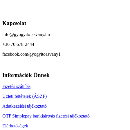
Kapcsolat
info@gyogyito-asvany.hu
+36 70 678-2444
facebook.com/gyogyitoasvany1
Információk Önnek
Fizetés szállítás
Üzleti feltételek (ÁSZF)
Adatkezelési tájékoztató
OTP Simplepay bankkártyás fizetési tájékoztató
Elérhetőségek