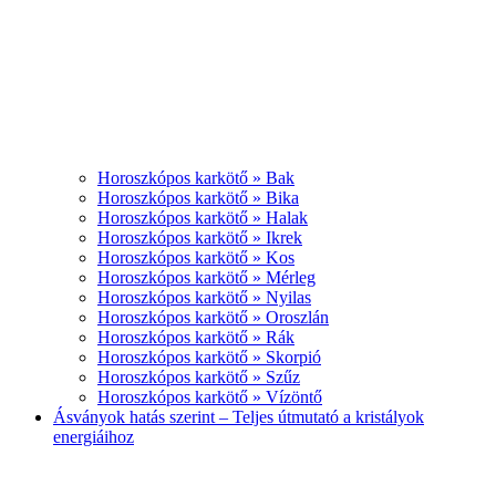
Horoszkópos karkötő » Bak
Horoszkópos karkötő » Bika
Horoszkópos karkötő » Halak
Horoszkópos karkötő » Ikrek
Horoszkópos karkötő » Kos
Horoszkópos karkötő » Mérleg
Horoszkópos karkötő » Nyilas
Horoszkópos karkötő » Oroszlán
Horoszkópos karkötő » Rák
Horoszkópos karkötő » Skorpió
Horoszkópos karkötő » Szűz
Horoszkópos karkötő » Vízöntő
Ásványok hatás szerint – Teljes útmutató a kristályok
energiáihoz