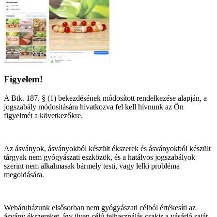
Figyelem!
A Btk. 187. § (1) bekezdésének módosított rendelkezése alapján, a
jogszabály módosítására hivatkozva fel kell hívnunk az Ön
figyelmét a következőkre.
Az ásványok, ásványokból készült ékszerek és ásványokból készült
tárgyak nem gyógyászati eszközök, és a hatályos jogszabályok
szerint nem alkalmasak bármely testi, vagy lelki probléma
megoldására.
Webáruházunk elsősorban nem gyógyászati célból értékesíti az
ásvány ékszereket, így ilyen célú felhasználás csakis a vásárló saját