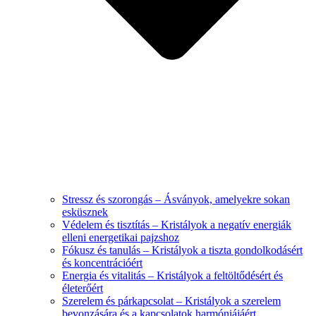
Stressz és szorongás – Ásványok, amelyekre sokan
esküsznek
Védelem és tisztítás – Kristályok a negatív energiák
elleni energetikai pajzshoz
Fókusz és tanulás – Kristályok a tiszta gondolkodásért
és koncentrációért
Energia és vitalitás – Kristályok a feltöltődésért és
életerőért
Szerelem és párkapcsolat – Kristályok a szerelem
bevonzására és a kapcsolatok harmóniájáért