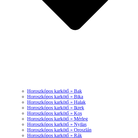
Horoszkópos karkötő » Bak
Horoszkópos karkötő » Bika
Horoszkópos karkötő » Halak
Horoszkópos karkötő » Ikrek
Horoszkópos karkötő » Kos
Horoszkópos karkötő » Mérleg
Horoszkópos karkötő » Nyilas
Horoszkópos karkötő » Oroszlán
Horoszkópos karkötő » Rák