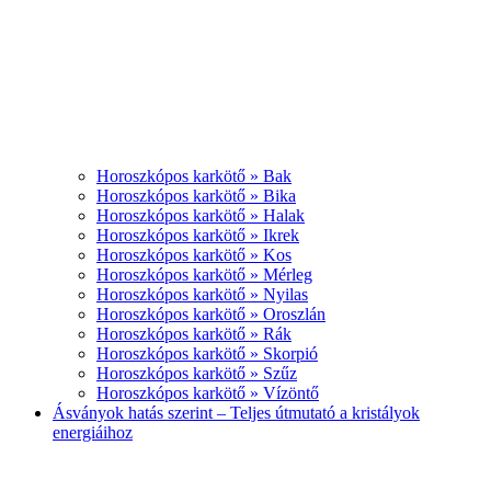
Horoszkópos karkötő » Bak
Horoszkópos karkötő » Bika
Horoszkópos karkötő » Halak
Horoszkópos karkötő » Ikrek
Horoszkópos karkötő » Kos
Horoszkópos karkötő » Mérleg
Horoszkópos karkötő » Nyilas
Horoszkópos karkötő » Oroszlán
Horoszkópos karkötő » Rák
Horoszkópos karkötő » Skorpió
Horoszkópos karkötő » Szűz
Horoszkópos karkötő » Vízöntő
Ásványok hatás szerint – Teljes útmutató a kristályok
energiáihoz