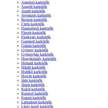
Ametiszt karkötők
Angelit karkötők
Apatit karkötők
Aventurin karkötők
Bronzit karkötők
Citrin karkötők
Dumortierit karkötők
Fluorit karkötők
Füstkvarc karkötők
Garnierit karkötők
Gránát karkötők
Gyöngy karkötők
Gyöngyház karkötők
Hegyikristály karkötők
Hematit karkötők
Hilulit karkötők
Holdkő karkötők
Howlit karkötők
Jáde karkötők
Jáspis karkötők
Kalcit karkötők
Karneol karkötők
Kunzit karkötők
Labradorit karkötők
Lápis lazuli karkötők