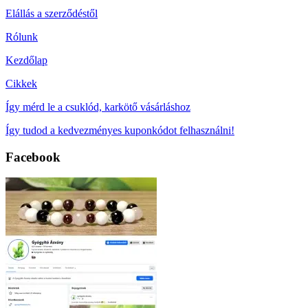
Elállás a szerződéstől
Rólunk
Kezdőlap
Cikkek
Így mérd le a csuklód, karkötő vásárláshoz
Így tudod a kedvezményes kuponkódot felhasználni!
Facebook