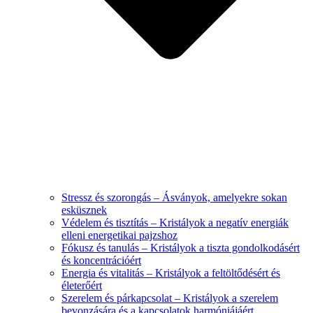
Stressz és szorongás – Ásványok, amelyekre sokan
esküsznek
Védelem és tisztítás – Kristályok a negatív energiák
elleni energetikai pajzshoz
Fókusz és tanulás – Kristályok a tiszta gondolkodásért
és koncentrációért
Energia és vitalitás – Kristályok a feltöltődésért és
életerőért
Szerelem és párkapcsolat – Kristályok a szerelem
bevonzására és a kapcsolatok harmóniájáért