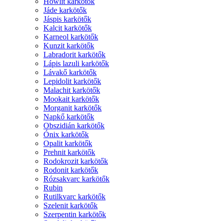
Howlit karkötők
Jáde karkötők
Jáspis karkötők
Kalcit karkötők
Karneol karkötők
Kunzit karkötők
Labradorit karkötők
Lápis lazuli karkötők
Lávakő karkötők
Lepidolit karkötők
Malachit karkötők
Mookait karkötők
Morganit karkötők
Napkő karkötők
Obszidián karkötők
Ónix karkötők
Opalit karkötők
Prehnit karkötők
Rodokrozit karkötők
Rodonit karkötők
Rózsakvarc karkötők
Rubin
Rutilkvarc karkötők
Szelenit karkötők
Szerpentin karkötők