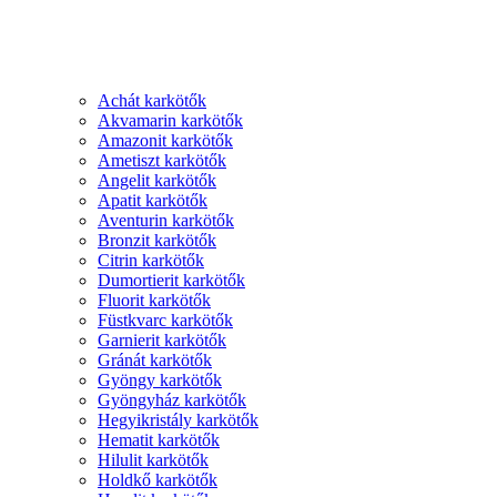
Achát karkötők
Akvamarin karkötők
Amazonit karkötők
Ametiszt karkötők
Angelit karkötők
Apatit karkötők
Aventurin karkötők
Bronzit karkötők
Citrin karkötők
Dumortierit karkötők
Fluorit karkötők
Füstkvarc karkötők
Garnierit karkötők
Gránát karkötők
Gyöngy karkötők
Gyöngyház karkötők
Hegyikristály karkötők
Hematit karkötők
Hilulit karkötők
Holdkő karkötők