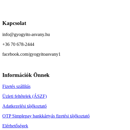
Kapcsolat
info@gyogyito-asvany.hu
+36 70 678-2444
facebook.com/gyogyitoasvany1
Információk Önnek
Fizetés szállítás
Üzleti feltételek (ÁSZF)
Adatkezelési tájékoztató
OTP Simplepay bankkártyás fizetési tájékoztató
Elérhetőségek