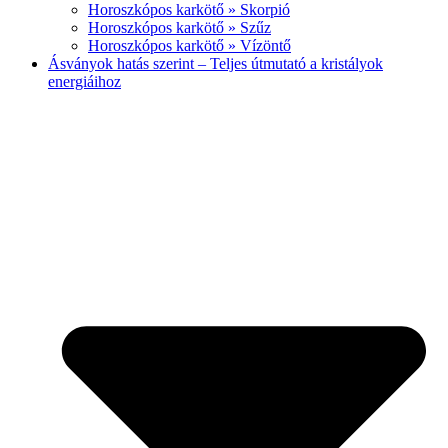
Horoszkópos karkötő » Skorpió
Horoszkópos karkötő » Szűz
Horoszkópos karkötő » Vízöntő
Ásványok hatás szerint – Teljes útmutató a kristályok
energiáihoz