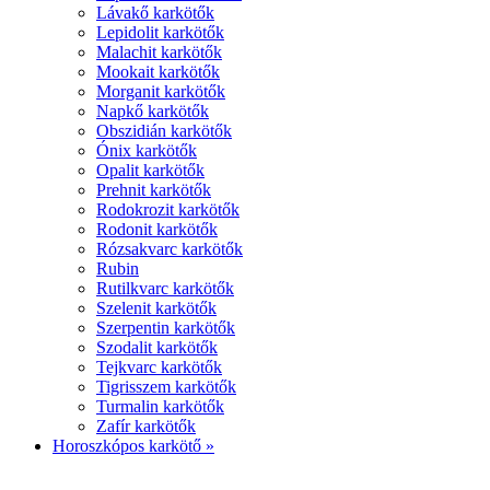
Lávakő karkötők
Lepidolit karkötők
Malachit karkötők
Mookait karkötők
Morganit karkötők
Napkő karkötők
Obszidián karkötők
Ónix karkötők
Opalit karkötők
Prehnit karkötők
Rodokrozit karkötők
Rodonit karkötők
Rózsakvarc karkötők
Rubin
Rutilkvarc karkötők
Szelenit karkötők
Szerpentin karkötők
Szodalit karkötők
Tejkvarc karkötők
Tigrisszem karkötők
Turmalin karkötők
Zafír karkötők
Horoszkópos karkötő »