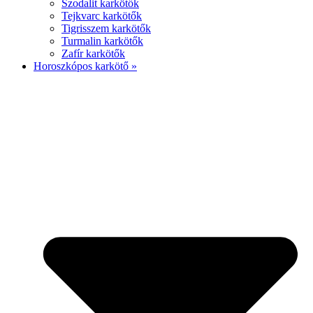
Szodalit karkötők
Tejkvarc karkötők
Tigrisszem karkötők
Turmalin karkötők
Zafír karkötők
Horoszkópos karkötő »