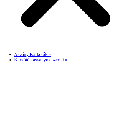
Ásvány Karkötők »
Karkötők ásványok szerint »