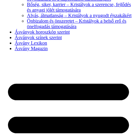
Bőség, siker, karrier – Kristályok a szerencse, fejlődés
és anyagi jólét támogatására
Alvás, álmatlanság – Kristályok a nyugodt éjszakákért
Önbizalom és önszeretet – Kristályok a belső erő és
önelfogadás támogatására
Ásványok horoszkóp szerint
Ásványok színek szerint
Ásvány Lexikon
Ásvány Magazin