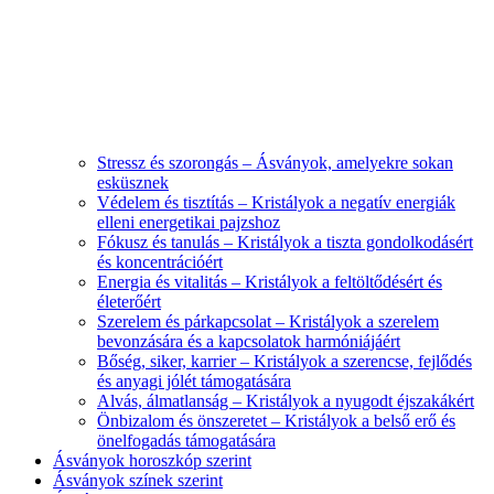
Stressz és szorongás – Ásványok, amelyekre sokan
esküsznek
Védelem és tisztítás – Kristályok a negatív energiák
elleni energetikai pajzshoz
Fókusz és tanulás – Kristályok a tiszta gondolkodásért
és koncentrációért
Energia és vitalitás – Kristályok a feltöltődésért és
életerőért
Szerelem és párkapcsolat – Kristályok a szerelem
bevonzására és a kapcsolatok harmóniájáért
Bőség, siker, karrier – Kristályok a szerencse, fejlődés
és anyagi jólét támogatására
Alvás, álmatlanság – Kristályok a nyugodt éjszakákért
Önbizalom és önszeretet – Kristályok a belső erő és
önelfogadás támogatására
Ásványok horoszkóp szerint
Ásványok színek szerint