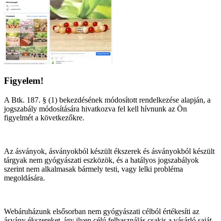
Figyelem!
A Btk. 187. § (1) bekezdésének módosított rendelkezése alapján, a
jogszabály módosítására hivatkozva fel kell hívnunk az Ön
figyelmét a következőkre.
Az ásványok, ásványokból készült ékszerek és ásványokból készült
tárgyak nem gyógyászati eszközök, és a hatályos jogszabályok
szerint nem alkalmasak bármely testi, vagy lelki probléma
megoldására.
Webáruházunk elsősorban nem gyógyászati célból értékesíti az
ásvány ékszereket, így ilyen célú felhasználás csakis a vásárló saját