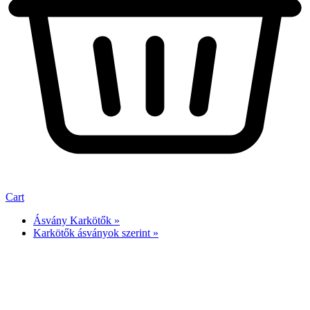
Cart
Ásvány Karkötők »
Karkötők ásványok szerint »