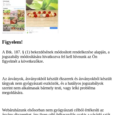
Figyelem!
A Btk. 187. § (1) bekezdésének módosított rendelkezése alapján, a
jogszabály módosítására hivatkozva fel kell hívnunk az Ön
figyelmét a következőkre.
Az ásványok, ásványokból készült ékszerek és ásványokból készült
tárgyak nem gyógyászati eszközök, és a hatályos jogszabályok
szerint nem alkalmasak bármely testi, vagy lelki probléma
megoldására.
Webáruházunk elsősorban nem gyógyászati célból értékesíti az
ásvány ékszereket, így ilyen célú felhasználás csakis a vásárló saját