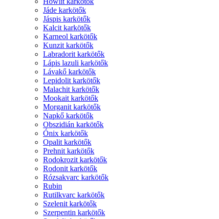
Howlit karkötők
Jáde karkötők
Jáspis karkötők
Kalcit karkötők
Karneol karkötők
Kunzit karkötők
Labradorit karkötők
Lápis lazuli karkötők
Lávakő karkötők
Lepidolit karkötők
Malachit karkötők
Mookait karkötők
Morganit karkötők
Napkő karkötők
Obszidián karkötők
Ónix karkötők
Opalit karkötők
Prehnit karkötők
Rodokrozit karkötők
Rodonit karkötők
Rózsakvarc karkötők
Rubin
Rutilkvarc karkötők
Szelenit karkötők
Szerpentin karkötők