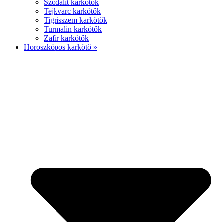
Szodalit karkötők
Tejkvarc karkötők
Tigrisszem karkötők
Turmalin karkötők
Zafír karkötők
Horoszkópos karkötő »