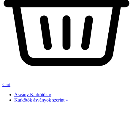
Cart
Ásvány Karkötők »
Karkötők ásványok szerint »