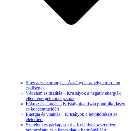
Stressz és szorongás – Ásványok, amelyekre sokan
esküsznek
Védelem és tisztítás – Kristályok a negatív energiák
elleni energetikai pajzshoz
Fókusz és tanulás – Kristályok a tiszta gondolkodásért
és koncentrációért
Energia és vitalitás – Kristályok a feltöltődésért és
életerőért
Szerelem és párkapcsolat – Kristályok a szerelem
bevonzására és a kapcsolatok harmóniájáért