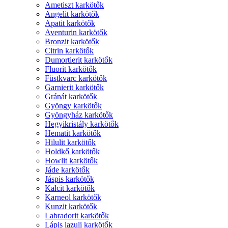
Ametiszt karkötők
Angelit karkötők
Apatit karkötők
Aventurin karkötők
Bronzit karkötők
Citrin karkötők
Dumortierit karkötők
Fluorit karkötők
Füstkvarc karkötők
Garnierit karkötők
Gránát karkötők
Gyöngy karkötők
Gyöngyház karkötők
Hegyikristály karkötők
Hematit karkötők
Hilulit karkötők
Holdkő karkötők
Howlit karkötők
Jáde karkötők
Jáspis karkötők
Kalcit karkötők
Karneol karkötők
Kunzit karkötők
Labradorit karkötők
Lápis lazuli karkötők