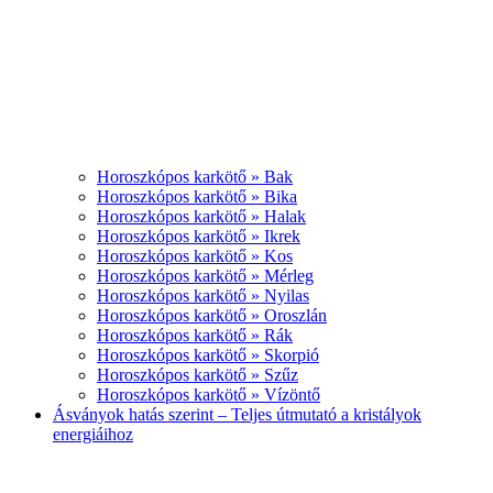
Horoszkópos karkötő » Bak
Horoszkópos karkötő » Bika
Horoszkópos karkötő » Halak
Horoszkópos karkötő » Ikrek
Horoszkópos karkötő » Kos
Horoszkópos karkötő » Mérleg
Horoszkópos karkötő » Nyilas
Horoszkópos karkötő » Oroszlán
Horoszkópos karkötő » Rák
Horoszkópos karkötő » Skorpió
Horoszkópos karkötő » Szűz
Horoszkópos karkötő » Vízöntő
Ásványok hatás szerint – Teljes útmutató a kristályok
energiáihoz