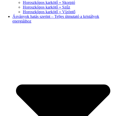
Horoszkópos karkötő » Skorpió
Horoszkópos karkötő » Szűz
Horoszkópos karkötő » Vízöntő
Ásványok hatás szerint – Teljes útmutató a kristályok
energiáihoz