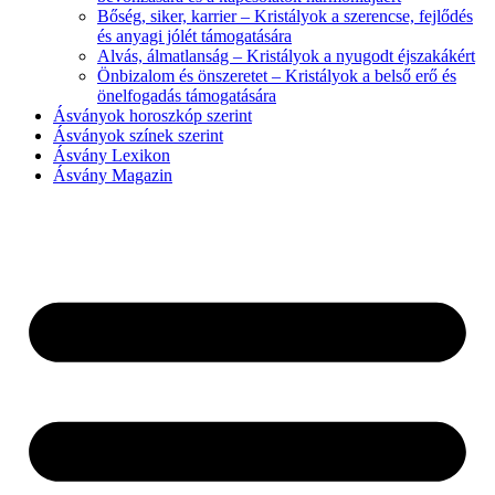
Bőség, siker, karrier – Kristályok a szerencse, fejlődés
és anyagi jólét támogatására
Alvás, álmatlanság – Kristályok a nyugodt éjszakákért
Önbizalom és önszeretet – Kristályok a belső erő és
önelfogadás támogatására
Ásványok horoszkóp szerint
Ásványok színek szerint
Ásvány Lexikon
Ásvány Magazin