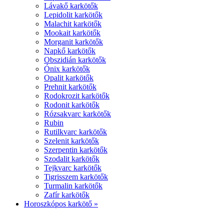
Lávakő karkötők
Lepidolit karkötők
Malachit karkötők
Mookait karkötők
Morganit karkötők
Napkő karkötők
Obszidián karkötők
Ónix karkötők
Opalit karkötők
Prehnit karkötők
Rodokrozit karkötők
Rodonit karkötők
Rózsakvarc karkötők
Rubin
Rutilkvarc karkötők
Szelenit karkötők
Szerpentin karkötők
Szodalit karkötők
Tejkvarc karkötők
Tigrisszem karkötők
Turmalin karkötők
Zafír karkötők
Horoszkópos karkötő »