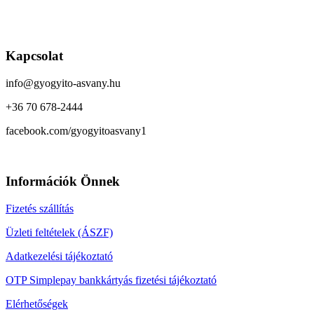
Kapcsolat
info@gyogyito-asvany.hu
+36 70 678-2444
facebook.com/gyogyitoasvany1
Információk Önnek
Fizetés szállítás
Üzleti feltételek (ÁSZF)
Adatkezelési tájékoztató
OTP Simplepay bankkártyás fizetési tájékoztató
Elérhetőségek