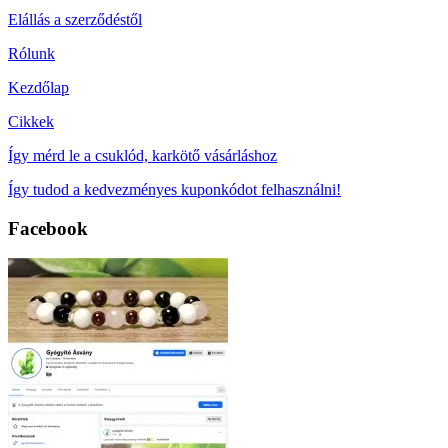
Elállás a szerződéstől
Rólunk
Kezdőlap
Cikkek
Így mérd le a csuklód, karkötő vásárláshoz
Így tudod a kedvezményes kuponkódot felhasználni!
Facebook