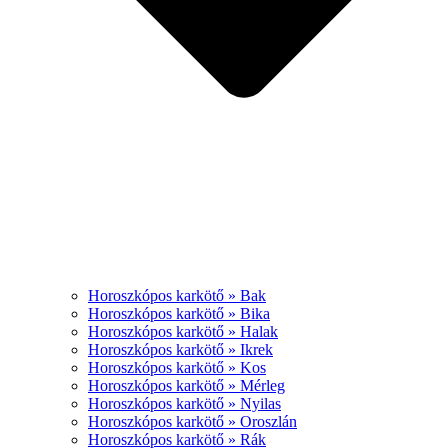
Horoszkópos karkötő » Bak
Horoszkópos karkötő » Bika
Horoszkópos karkötő » Halak
Horoszkópos karkötő » Ikrek
Horoszkópos karkötő » Kos
Horoszkópos karkötő » Mérleg
Horoszkópos karkötő » Nyilas
Horoszkópos karkötő » Oroszlán
Horoszkópos karkötő » Rák