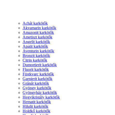
Achát karkötők
Akvamarin karkötők
Amazonit karkötők
Ametiszt karkötők
Angelit karkötők
Apatit karkötők
Aventurin karkötők
Bronzit karkötők
Citrin karkötők
Dumortierit karkötők
Fluorit karkötők
Füstkvarc karkötők
Garnierit karkötők
Gránát karkötők
Gyöngy karkötők
Gyöngyház karkötők
Hegyikristály karkötők
Hematit karkötők
Hilulit karkötők
Holdkő karkötők