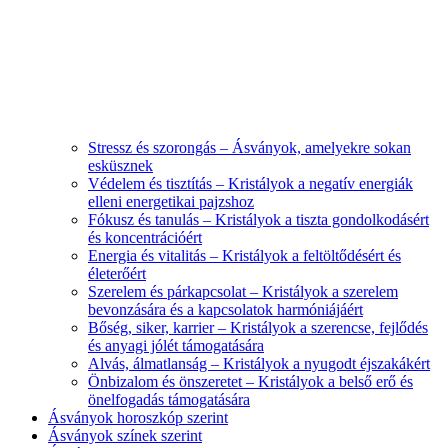
Stressz és szorongás – Ásványok, amelyekre sokan
esküsznek
Védelem és tisztítás – Kristályok a negatív energiák
elleni energetikai pajzshoz
Fókusz és tanulás – Kristályok a tiszta gondolkodásért
és koncentrációért
Energia és vitalitás – Kristályok a feltöltődésért és
életerőért
Szerelem és párkapcsolat – Kristályok a szerelem
bevonzására és a kapcsolatok harmóniájáért
Bőség, siker, karrier – Kristályok a szerencse, fejlődés
és anyagi jólét támogatására
Alvás, álmatlanság – Kristályok a nyugodt éjszakákért
Önbizalom és önszeretet – Kristályok a belső erő és
önelfogadás támogatására
Ásványok horoszkóp szerint
Ásványok színek szerint