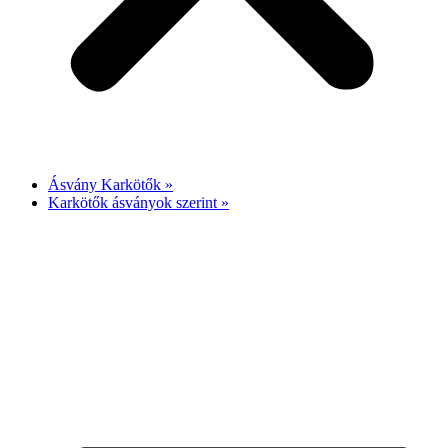
Ásvány Karkötők »
Karkötők ásványok szerint »