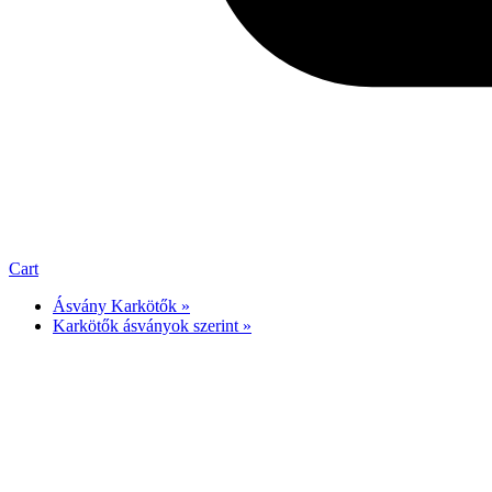
Cart
Ásvány Karkötők »
Karkötők ásványok szerint »