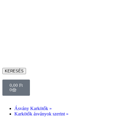
KERESÉS
0,00
Ft
0
Ásvány Karkötők »
Karkötők ásványok szerint »