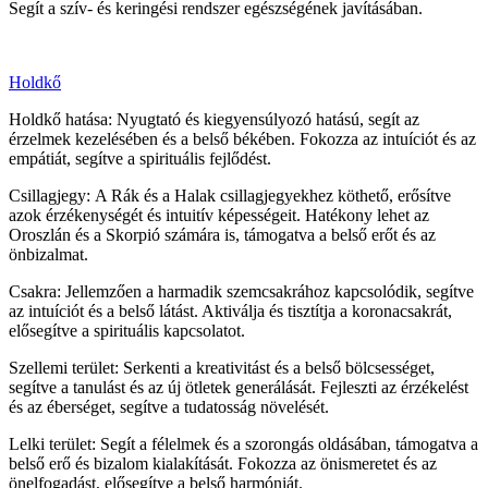
Segít a szív- és keringési rendszer egészségének javításában.
Holdkő
Holdkő hatása: Nyugtató és kiegyensúlyozó hatású, segít az
érzelmek kezelésében és a belső békében. Fokozza az intuíciót és az
empátiát, segítve a spirituális fejlődést.
Csillagjegy: A Rák és a Halak csillagjegyekhez köthető, erősítve
azok érzékenységét és intuitív képességeit. Hatékony lehet az
Oroszlán és a Skorpió számára is, támogatva a belső erőt és az
önbizalmat.
Csakra: Jellemzően a harmadik szemcsakrához kapcsolódik, segítve
az intuíciót és a belső látást. Aktiválja és tisztítja a koronacsakrát,
elősegítve a spirituális kapcsolatot.
Szellemi terület: Serkenti a kreativitást és a belső bölcsességet,
segítve a tanulást és az új ötletek generálását. Fejleszti az érzékelést
és az éberséget, segítve a tudatosság növelését.
Lelki terület: Segít a félelmek és a szorongás oldásában, támogatva a
belső erő és bizalom kialakítását. Fokozza az önismeretet és az
önelfogadást, elősegítve a belső harmóniát.