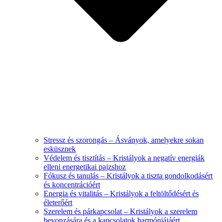
Stressz és szorongás – Ásványok, amelyekre sokan
esküsznek
Védelem és tisztítás – Kristályok a negatív energiák
elleni energetikai pajzshoz
Fókusz és tanulás – Kristályok a tiszta gondolkodásért
és koncentrációért
Energia és vitalitás – Kristályok a feltöltődésért és
életerőért
Szerelem és párkapcsolat – Kristályok a szerelem
bevonzására és a kapcsolatok harmóniájáért