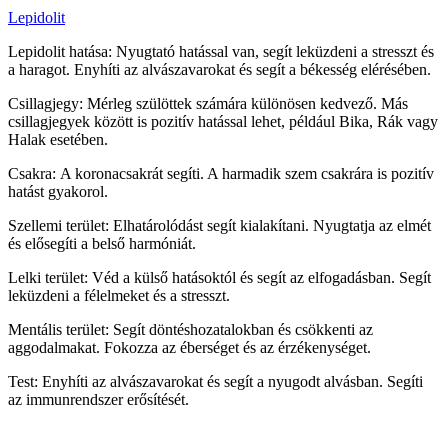
Lepidolit
Lepidolit hatása: Nyugtató hatással van, segít leküzdeni a stresszt és
a haragot. Enyhíti az alvászavarokat és segít a békesség elérésében.
Csillagjegy: Mérleg szülöttek számára különösen kedvező. Más
csillagjegyek között is pozitív hatással lehet, például Bika, Rák vagy
Halak esetében.
Csakra: A koronacsakrát segíti. A harmadik szem csakrára is pozitív
hatást gyakorol.
Szellemi terület: Elhatárolódást segít kialakítani. Nyugtatja az elmét
és elősegíti a belső harmóniát.
Lelki terület: Véd a külső hatásoktól és segít az elfogadásban. Segít
leküzdeni a félelmeket és a stresszt.
Mentális terület: Segít döntéshozatalokban és csökkenti az
aggodalmakat. Fokozza az éberséget és az érzékenységet.
Test: Enyhíti az alvászavarokat és segít a nyugodt alvásban. Segíti
az immunrendszer erősítését.