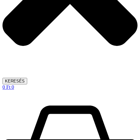
KERESÉS
0
Ft
0