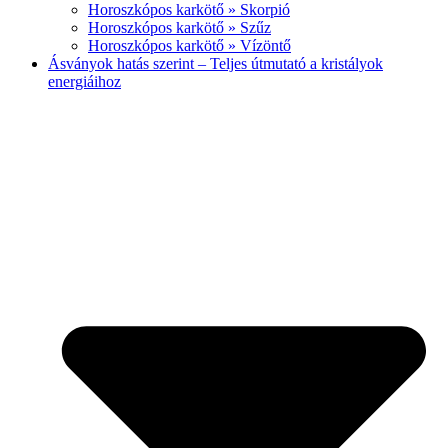
Horoszkópos karkötő » Skorpió
Horoszkópos karkötő » Szűz
Horoszkópos karkötő » Vízöntő
Ásványok hatás szerint – Teljes útmutató a kristályok
energiáihoz