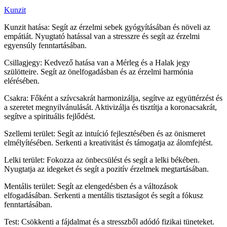
Kunzit
Kunzit hatása: Segít az érzelmi sebek gyógyításában és növeli az
empátiát. Nyugtató hatással van a stresszre és segít az érzelmi
egyensúly fenntartásában.
Csillagjegy: Kedvező hatása van a Mérleg és a Halak jegy
szülötteire. Segít az önelfogadásban és az érzelmi harmónia
elérésében.
Csakra: Főként a szívcsakrát harmonizálja, segítve az együttérzést és
a szeretet megnyilvánulását. Aktivizálja és tisztítja a koronacsakrát,
segítve a spirituális fejlődést.
Szellemi terület: Segít az intuíció fejlesztésében és az önismeret
elmélyítésében. Serkenti a kreativitást és támogatja az álomfejtést.
Lelki terület: Fokozza az önbecsülést és segít a lelki békében.
Nyugtatja az idegeket és segít a pozitív érzelmek megtartásában.
Mentális terület: Segít az elengedésben és a változások
elfogadásában. Serkenti a mentális tisztaságot és segít a fókusz
fenntartásában.
Test: Csökkenti a fájdalmat és a stresszből adódó fizikai tüneteket.