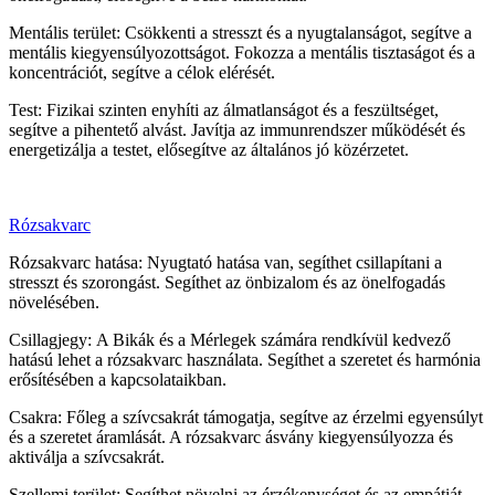
Mentális terület: Csökkenti a stresszt és a nyugtalanságot, segítve a
mentális kiegyensúlyozottságot. Fokozza a mentális tisztaságot és a
koncentrációt, segítve a célok elérését.
Test: Fizikai szinten enyhíti az álmatlanságot és a feszültséget,
segítve a pihentető alvást. Javítja az immunrendszer működését és
energetizálja a testet, elősegítve az általános jó közérzetet.
Rózsakvarc
Rózsakvarc hatása: Nyugtató hatása van, segíthet csillapítani a
stresszt és szorongást. Segíthet az önbizalom és az önelfogadás
növelésében.
Csillagjegy: A Bikák és a Mérlegek számára rendkívül kedvező
hatású lehet a rózsakvarc használata. Segíthet a szeretet és harmónia
erősítésében a kapcsolataikban.
Csakra: Főleg a szívcsakrát támogatja, segítve az érzelmi egyensúlyt
és a szeretet áramlását. A rózsakvarc ásvány kiegyensúlyozza és
aktiválja a szívcsakrát.
Szellemi terület: Segíthet növelni az érzékenységet és az empátiát