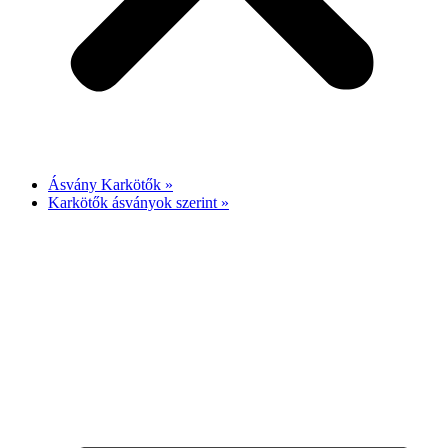
Ásvány Karkötők »
Karkötők ásványok szerint »