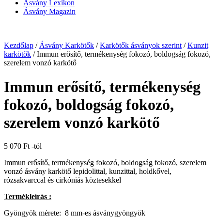
Ásvány Lexikon
Ásvány Magazin
Kezdőlap
/
Ásvány Karkötők
/
Karkötők ásványok szerint
/
Kunzit
karkötők
/ Immun erősítő, termékenység fokozó, boldogság fokozó,
szerelem vonzó karkötő
Immun erősítő, termékenység
fokozó, boldogság fokozó,
szerelem vonzó karkötő
5 070
Ft
-tól
Immun erősítő, termékenység fokozó, boldogság fokozó, szerelem
vonzó ásvány karkötő lepidolittal, kunzittal, holdkővel,
rózsakvarccal és cirkóniás köztesekkel
Termékleírás :
Gyöngyök mérete: 8 mm-es ásványgyöngyök