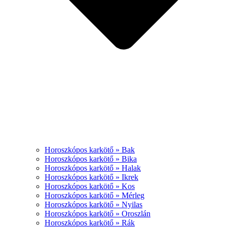
Horoszkópos karkötő » Bak
Horoszkópos karkötő » Bika
Horoszkópos karkötő » Halak
Horoszkópos karkötő » Ikrek
Horoszkópos karkötő » Kos
Horoszkópos karkötő » Mérleg
Horoszkópos karkötő » Nyilas
Horoszkópos karkötő » Oroszlán
Horoszkópos karkötő » Rák