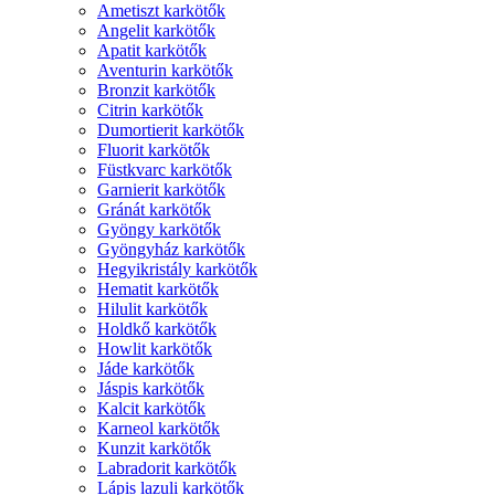
Ametiszt karkötők
Angelit karkötők
Apatit karkötők
Aventurin karkötők
Bronzit karkötők
Citrin karkötők
Dumortierit karkötők
Fluorit karkötők
Füstkvarc karkötők
Garnierit karkötők
Gránát karkötők
Gyöngy karkötők
Gyöngyház karkötők
Hegyikristály karkötők
Hematit karkötők
Hilulit karkötők
Holdkő karkötők
Howlit karkötők
Jáde karkötők
Jáspis karkötők
Kalcit karkötők
Karneol karkötők
Kunzit karkötők
Labradorit karkötők
Lápis lazuli karkötők