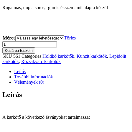
Rugalmas, dupla soros, gumis ékszerdamil alapra készül
Méret
Törlés
Immun
erősítő,
Kosárba teszem
termékenység
SKU
561
Categories
Holdkő karkötők
,
Kunzit karkötők
,
Lepidolit
fokozó,
karkötők
,
Rózsakvarc karkötők
boldogság
fokozó,
Leírás
szerelem
További információk
vonzó
Vélemények (0)
karkötő
mennyiség
Leírás
A karkötő a következő ásványokat tartalmazza: