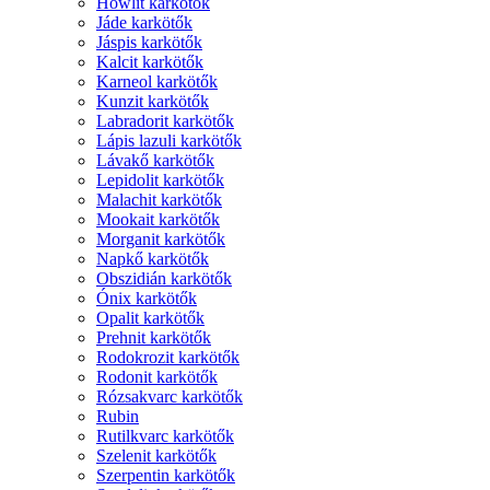
Howlit karkötők
Jáde karkötők
Jáspis karkötők
Kalcit karkötők
Karneol karkötők
Kunzit karkötők
Labradorit karkötők
Lápis lazuli karkötők
Lávakő karkötők
Lepidolit karkötők
Malachit karkötők
Mookait karkötők
Morganit karkötők
Napkő karkötők
Obszidián karkötők
Ónix karkötők
Opalit karkötők
Prehnit karkötők
Rodokrozit karkötők
Rodonit karkötők
Rózsakvarc karkötők
Rubin
Rutilkvarc karkötők
Szelenit karkötők
Szerpentin karkötők