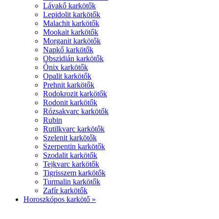
Lávakő karkötők
Lepidolit karkötők
Malachit karkötők
Mookait karkötők
Morganit karkötők
Napkő karkötők
Obszidián karkötők
Ónix karkötők
Opalit karkötők
Prehnit karkötők
Rodokrozit karkötők
Rodonit karkötők
Rózsakvarc karkötők
Rubin
Rutilkvarc karkötők
Szelenit karkötők
Szerpentin karkötők
Szodalit karkötők
Tejkvarc karkötők
Tigrisszem karkötők
Turmalin karkötők
Zafír karkötők
Horoszkópos karkötő »