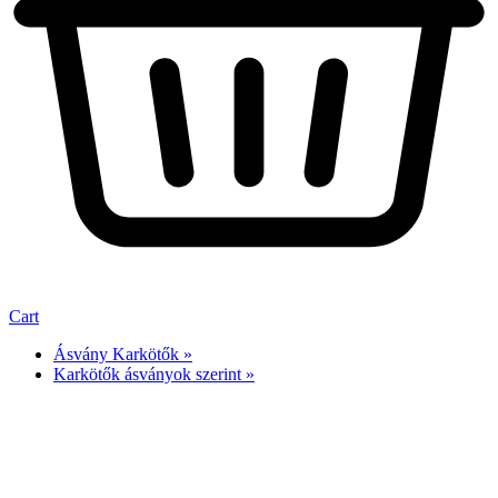
Cart
Ásvány Karkötők »
Karkötők ásványok szerint »