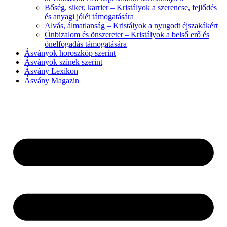
Bőség, siker, karrier – Kristályok a szerencse, fejlődés
és anyagi jólét támogatására
Alvás, álmatlanság – Kristályok a nyugodt éjszakákért
Önbizalom és önszeretet – Kristályok a belső erő és
önelfogadás támogatására
Ásványok horoszkóp szerint
Ásványok színek szerint
Ásvány Lexikon
Ásvány Magazin