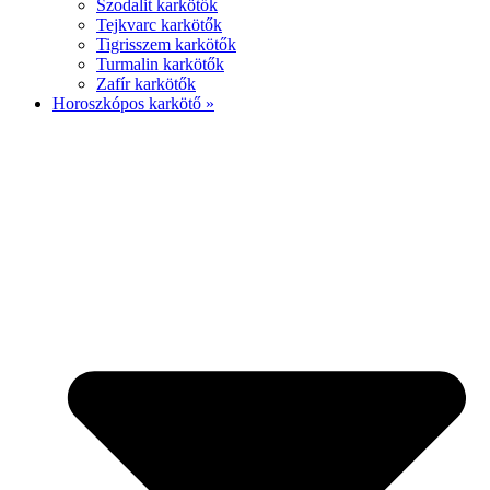
Szodalit karkötők
Tejkvarc karkötők
Tigrisszem karkötők
Turmalin karkötők
Zafír karkötők
Horoszkópos karkötő »