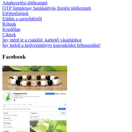
Adatkezelési tájékoztató
OTP Simplepay bankkártyás fizetési tájékoztató
Elérhetőségek
Elállás a szerződéstől
Rólunk
Kezdőlap
Cikkek
Így mérd le a csuklód, karkötő vásárláshoz
Így tudod a kedvezményes kuponkódot felhasználni!
Facebook