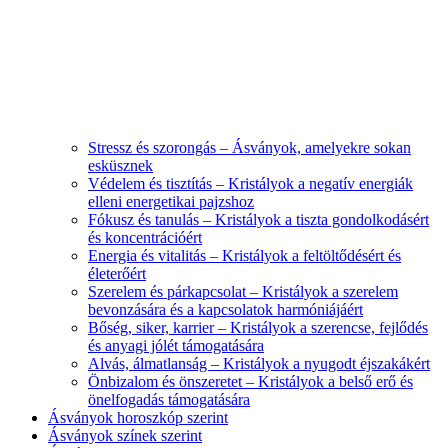
Stressz és szorongás – Ásványok, amelyekre sokan
esküsznek
Védelem és tisztítás – Kristályok a negatív energiák
elleni energetikai pajzshoz
Fókusz és tanulás – Kristályok a tiszta gondolkodásért
és koncentrációért
Energia és vitalitás – Kristályok a feltöltődésért és
életerőért
Szerelem és párkapcsolat – Kristályok a szerelem
bevonzására és a kapcsolatok harmóniájáért
Bőség, siker, karrier – Kristályok a szerencse, fejlődés
és anyagi jólét támogatására
Alvás, álmatlanság – Kristályok a nyugodt éjszakákért
Önbizalom és önszeretet – Kristályok a belső erő és
önelfogadás támogatására
Ásványok horoszkóp szerint
Ásványok színek szerint