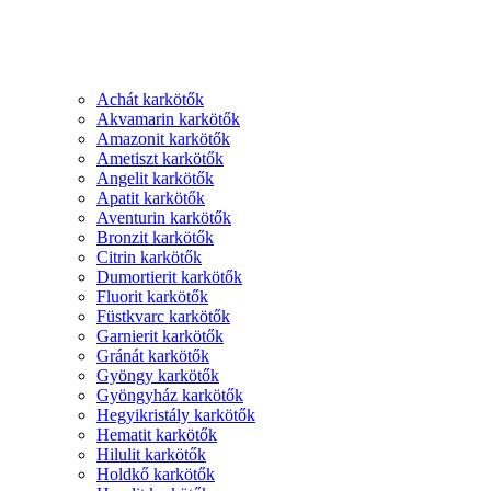
Achát karkötők
Akvamarin karkötők
Amazonit karkötők
Ametiszt karkötők
Angelit karkötők
Apatit karkötők
Aventurin karkötők
Bronzit karkötők
Citrin karkötők
Dumortierit karkötők
Fluorit karkötők
Füstkvarc karkötők
Garnierit karkötők
Gránát karkötők
Gyöngy karkötők
Gyöngyház karkötők
Hegyikristály karkötők
Hematit karkötők
Hilulit karkötők
Holdkő karkötők