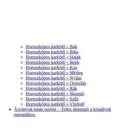
Horoszkópos karkötő » Bak
Horoszkópos karkötő » Bika
Horoszkópos karkötő » Halak
Horoszkópos karkötő » Ikrek
Horoszkópos karkötő » Kos
Horoszkópos karkötő » Mérleg
Horoszkópos karkötő » Nyilas
Horoszkópos karkötő » Oroszlán
Horoszkópos karkötő » Rák
Horoszkópos karkötő » Skorpió
Horoszkópos karkötő » Szűz
Horoszkópos karkötő » Vízöntő
Ásványok hatás szerint – Teljes útmutató a kristályok
energiáihoz