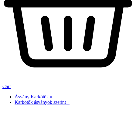
Cart
Ásvány Karkötők »
Karkötők ásványok szerint »