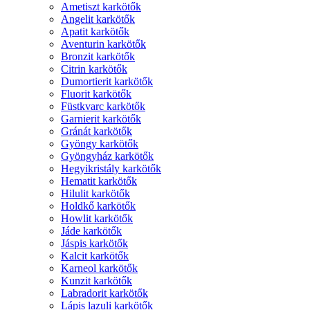
Ametiszt karkötők
Angelit karkötők
Apatit karkötők
Aventurin karkötők
Bronzit karkötők
Citrin karkötők
Dumortierit karkötők
Fluorit karkötők
Füstkvarc karkötők
Garnierit karkötők
Gránát karkötők
Gyöngy karkötők
Gyöngyház karkötők
Hegyikristály karkötők
Hematit karkötők
Hilulit karkötők
Holdkő karkötők
Howlit karkötők
Jáde karkötők
Jáspis karkötők
Kalcit karkötők
Karneol karkötők
Kunzit karkötők
Labradorit karkötők
Lápis lazuli karkötők