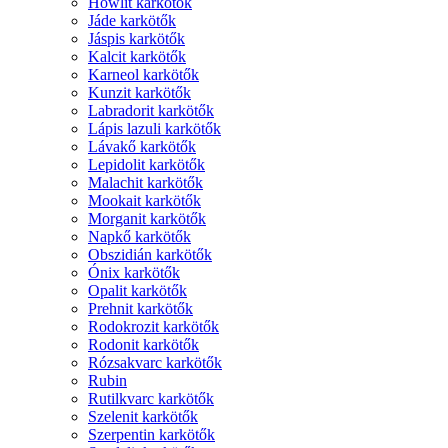
Howlit karkötők
Jáde karkötők
Jáspis karkötők
Kalcit karkötők
Karneol karkötők
Kunzit karkötők
Labradorit karkötők
Lápis lazuli karkötők
Lávakő karkötők
Lepidolit karkötők
Malachit karkötők
Mookait karkötők
Morganit karkötők
Napkő karkötők
Obszidián karkötők
Ónix karkötők
Opalit karkötők
Prehnit karkötők
Rodokrozit karkötők
Rodonit karkötők
Rózsakvarc karkötők
Rubin
Rutilkvarc karkötők
Szelenit karkötők
Szerpentin karkötők