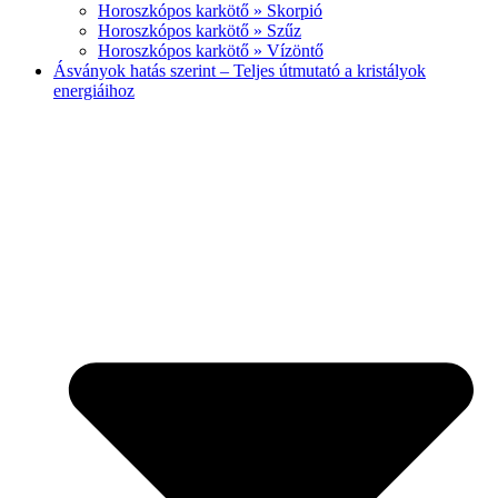
Horoszkópos karkötő » Skorpió
Horoszkópos karkötő » Szűz
Horoszkópos karkötő » Vízöntő
Ásványok hatás szerint – Teljes útmutató a kristályok
energiáihoz