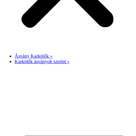
Ásvány Karkötők »
Karkötők ásványok szerint »