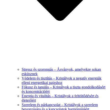
Stressz és szorongás – Ásványok, amelyekre sokan
esküsznek
Védelem és tisztítás – Kristályok a negatív energiák
elleni energetikai pajzshoz
Fókusz és tanulás – Kristályok a tiszta gondolkodásért
és koncentrációért
Energia és vitalitás – Kristályok a feltöltődésért és
életerőért
Szerelem és párkapcsolat – Kristályok a szerelem
bevonzására és a kapcsolatok harmóniájáért