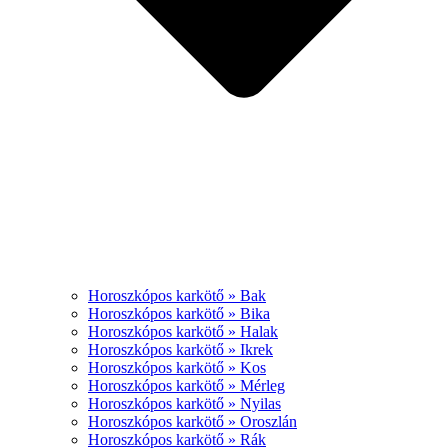
Horoszkópos karkötő » Bak
Horoszkópos karkötő » Bika
Horoszkópos karkötő » Halak
Horoszkópos karkötő » Ikrek
Horoszkópos karkötő » Kos
Horoszkópos karkötő » Mérleg
Horoszkópos karkötő » Nyilas
Horoszkópos karkötő » Oroszlán
Horoszkópos karkötő » Rák