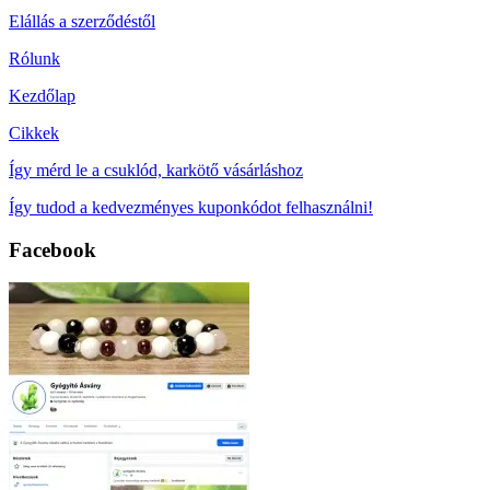
Elállás a szerződéstől
Rólunk
Kezdőlap
Cikkek
Így mérd le a csuklód, karkötő vásárláshoz
Így tudod a kedvezményes kuponkódot felhasználni!
Facebook