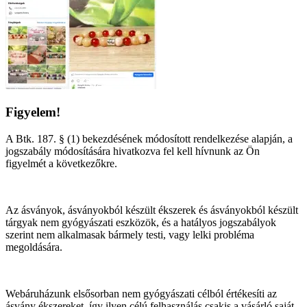
Figyelem!
A Btk. 187. § (1) bekezdésének módosított rendelkezése alapján, a
jogszabály módosítására hivatkozva fel kell hívnunk az Ön
figyelmét a következőkre.
Az ásványok, ásványokból készült ékszerek és ásványokból készült
tárgyak nem gyógyászati eszközök, és a hatályos jogszabályok
szerint nem alkalmasak bármely testi, vagy lelki probléma
megoldására.
Webáruházunk elsősorban nem gyógyászati célból értékesíti az
ásvány ékszereket, így ilyen célú felhasználás csakis a vásárló saját