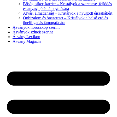
Bőség, siker, karrier – Kristályok a szerencse, fejlődés
és anyagi jólét támogatására
Alvás, álmatlanság – Kristályok a nyugodt éjszakákért
Önbizalom és önszeretet – Kristályok a belső erő és
önelfogadás támogatására
Ásványok horoszkóp szerint
Ásványok színek szerint
Ásvány Lexikon
Ásvány Magazin