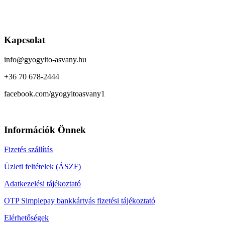
Kapcsolat
info@gyogyito-asvany.hu
+36 70 678-2444
facebook.com/gyogyitoasvany1
Információk Önnek
Fizetés szállítás
Üzleti feltételek (ÁSZF)
Adatkezelési tájékoztató
OTP Simplepay bankkártyás fizetési tájékoztató
Elérhetőségek