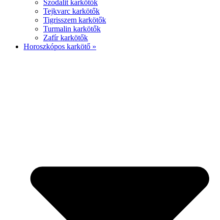
Szodalit karkötők
Tejkvarc karkötők
Tigrisszem karkötők
Turmalin karkötők
Zafír karkötők
Horoszkópos karkötő »