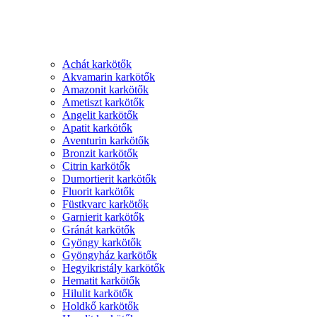
Achát karkötők
Akvamarin karkötők
Amazonit karkötők
Ametiszt karkötők
Angelit karkötők
Apatit karkötők
Aventurin karkötők
Bronzit karkötők
Citrin karkötők
Dumortierit karkötők
Fluorit karkötők
Füstkvarc karkötők
Garnierit karkötők
Gránát karkötők
Gyöngy karkötők
Gyöngyház karkötők
Hegyikristály karkötők
Hematit karkötők
Hilulit karkötők
Holdkő karkötők