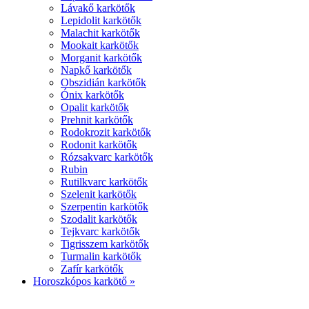
Lávakő karkötők
Lepidolit karkötők
Malachit karkötők
Mookait karkötők
Morganit karkötők
Napkő karkötők
Obszidián karkötők
Ónix karkötők
Opalit karkötők
Prehnit karkötők
Rodokrozit karkötők
Rodonit karkötők
Rózsakvarc karkötők
Rubin
Rutilkvarc karkötők
Szelenit karkötők
Szerpentin karkötők
Szodalit karkötők
Tejkvarc karkötők
Tigrisszem karkötők
Turmalin karkötők
Zafír karkötők
Horoszkópos karkötő »