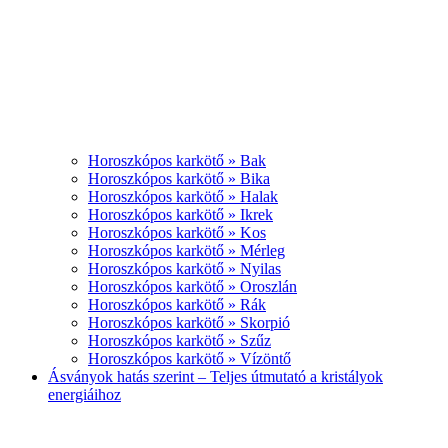
Horoszkópos karkötő » Bak
Horoszkópos karkötő » Bika
Horoszkópos karkötő » Halak
Horoszkópos karkötő » Ikrek
Horoszkópos karkötő » Kos
Horoszkópos karkötő » Mérleg
Horoszkópos karkötő » Nyilas
Horoszkópos karkötő » Oroszlán
Horoszkópos karkötő » Rák
Horoszkópos karkötő » Skorpió
Horoszkópos karkötő » Szűz
Horoszkópos karkötő » Vízöntő
Ásványok hatás szerint – Teljes útmutató a kristályok
energiáihoz