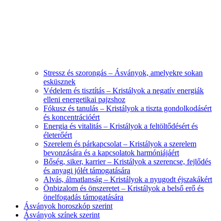
Stressz és szorongás – Ásványok, amelyekre sokan
esküsznek
Védelem és tisztítás – Kristályok a negatív energiák
elleni energetikai pajzshoz
Fókusz és tanulás – Kristályok a tiszta gondolkodásért
és koncentrációért
Energia és vitalitás – Kristályok a feltöltődésért és
életerőért
Szerelem és párkapcsolat – Kristályok a szerelem
bevonzására és a kapcsolatok harmóniájáért
Bőség, siker, karrier – Kristályok a szerencse, fejlődés
és anyagi jólét támogatására
Alvás, álmatlanság – Kristályok a nyugodt éjszakákért
Önbizalom és önszeretet – Kristályok a belső erő és
önelfogadás támogatására
Ásványok horoszkóp szerint
Ásványok színek szerint