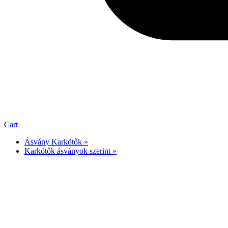
Cart
Ásvány Karkötők »
Karkötők ásványok szerint »