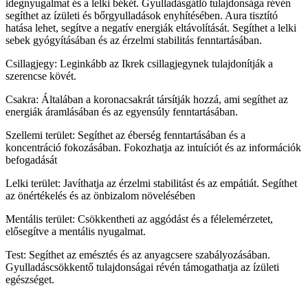
idegnyugalmat és a lelki békét. Gyulladásgátló tulajdonsága révén
segíthet az ízületi és bőrgyulladások enyhítésében. Aura tisztító
hatása lehet, segítve a negatív energiák eltávolítását. Segíthet a lelki
sebek gyógyításában és az érzelmi stabilitás fenntartásában.
Csillagjegy: Leginkább az Ikrek csillagjegynek tulajdonítják a
szerencse kövét.
Csakra: Általában a koronacsakrát társítják hozzá, ami segíthet az
energiák áramlásában és az egyensúly fenntartásában.
Szellemi terület: Segíthet az éberség fenntartásában és a
koncentráció fokozásában. Fokozhatja az intuíciót és az információk
befogadását
Lelki terület: Javíthatja az érzelmi stabilitást és az empátiát. Segíthet
az önértékelés és az önbizalom növelésében
Mentális terület: Csökkentheti az aggódást és a félelemérzetet,
elősegítve a mentális nyugalmat.
Test: Segíthet az emésztés és az anyagcsere szabályozásában.
Gyulladáscsökkentő tulajdonságai révén támogathatja az ízületi
egészséget.