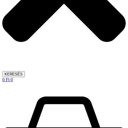
KERESÉS
0
Ft
0