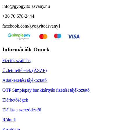
info@gyogyito-asvany.hu
+36 70 678-2444
facebook.com/gyogyitoasvany1
Információk Önnek
Fizetés szállítás
Üzleti feltételek (ÁSZF)
Adatkezelési tájékoztató
OTP Simplepay bankkártyás fizetési tájékoztató
Elérhetőségek
Elállás a szerződéstől
Rólunk
Kezdőlap