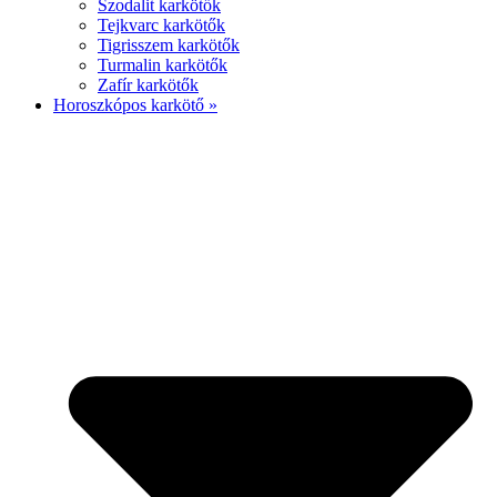
Szodalit karkötők
Tejkvarc karkötők
Tigrisszem karkötők
Turmalin karkötők
Zafír karkötők
Horoszkópos karkötő »