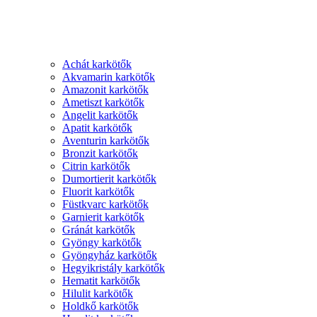
Achát karkötők
Akvamarin karkötők
Amazonit karkötők
Ametiszt karkötők
Angelit karkötők
Apatit karkötők
Aventurin karkötők
Bronzit karkötők
Citrin karkötők
Dumortierit karkötők
Fluorit karkötők
Füstkvarc karkötők
Garnierit karkötők
Gránát karkötők
Gyöngy karkötők
Gyöngyház karkötők
Hegyikristály karkötők
Hematit karkötők
Hilulit karkötők
Holdkő karkötők