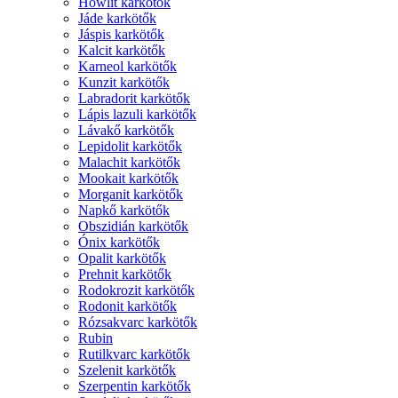
Howlit karkötők
Jáde karkötők
Jáspis karkötők
Kalcit karkötők
Karneol karkötők
Kunzit karkötők
Labradorit karkötők
Lápis lazuli karkötők
Lávakő karkötők
Lepidolit karkötők
Malachit karkötők
Mookait karkötők
Morganit karkötők
Napkő karkötők
Obszidián karkötők
Ónix karkötők
Opalit karkötők
Prehnit karkötők
Rodokrozit karkötők
Rodonit karkötők
Rózsakvarc karkötők
Rubin
Rutilkvarc karkötők
Szelenit karkötők
Szerpentin karkötők