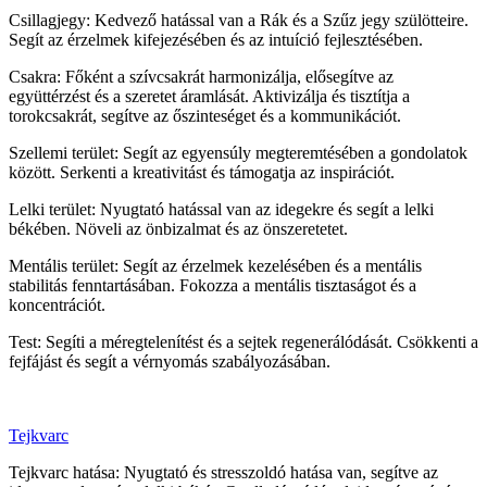
Csillagjegy: Kedvező hatással van a Rák és a Szűz jegy szülötteire.
Segít az érzelmek kifejezésében és az intuíció fejlesztésében.
Csakra: Főként a szívcsakrát harmonizálja, elősegítve az
együttérzést és a szeretet áramlását. Aktivizálja és tisztítja a
torokcsakrát, segítve az őszinteséget és a kommunikációt.
Szellemi terület: Segít az egyensúly megteremtésében a gondolatok
között. Serkenti a kreativitást és támogatja az inspirációt.
Lelki terület: Nyugtató hatással van az idegekre és segít a lelki
békében. Növeli az önbizalmat és az önszeretetet.
Mentális terület: Segít az érzelmek kezelésében és a mentális
stabilitás fenntartásában. Fokozza a mentális tisztaságot és a
koncentrációt.
Test: Segíti a méregtelenítést és a sejtek regenerálódását. Csökkenti a
fejfájást és segít a vérnyomás szabályozásában.
Tejkvarc
Tejkvarc hatása: Nyugtató és stresszoldó hatása van, segítve az