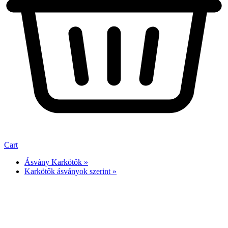
Cart
Ásvány Karkötők »
Karkötők ásványok szerint »