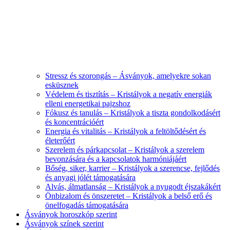
Stressz és szorongás – Ásványok, amelyekre sokan
esküsznek
Védelem és tisztítás – Kristályok a negatív energiák
elleni energetikai pajzshoz
Fókusz és tanulás – Kristályok a tiszta gondolkodásért
és koncentrációért
Energia és vitalitás – Kristályok a feltöltődésért és
életerőért
Szerelem és párkapcsolat – Kristályok a szerelem
bevonzására és a kapcsolatok harmóniájáért
Bőség, siker, karrier – Kristályok a szerencse, fejlődés
és anyagi jólét támogatására
Alvás, álmatlanság – Kristályok a nyugodt éjszakákért
Önbizalom és önszeretet – Kristályok a belső erő és
önelfogadás támogatására
Ásványok horoszkóp szerint
Ásványok színek szerint