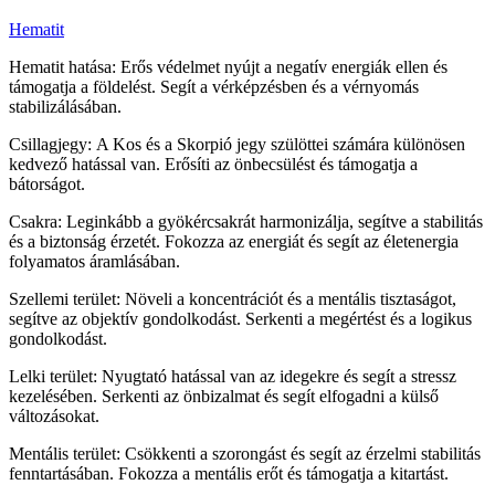
Hematit
Hematit hatása: Erős védelmet nyújt a negatív energiák ellen és
támogatja a földelést. Segít a vérképzésben és a vérnyomás
stabilizálásában.
Csillagjegy: A Kos és a Skorpió jegy szülöttei számára különösen
kedvező hatással van. Erősíti az önbecsülést és támogatja a
bátorságot.
Csakra: Leginkább a gyökércsakrát harmonizálja, segítve a stabilitás
és a biztonság érzetét. Fokozza az energiát és segít az életenergia
folyamatos áramlásában.
Szellemi terület: Növeli a koncentrációt és a mentális tisztaságot,
segítve az objektív gondolkodást. Serkenti a megértést és a logikus
gondolkodást.
Lelki terület: Nyugtató hatással van az idegekre és segít a stressz
kezelésében. Serkenti az önbizalmat és segít elfogadni a külső
változásokat.
Mentális terület: Csökkenti a szorongást és segít az érzelmi stabilitás
fenntartásában. Fokozza a mentális erőt és támogatja a kitartást.