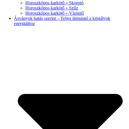
Horoszkópos karkötő » Skorpió
Horoszkópos karkötő » Szűz
Horoszkópos karkötő » Vízöntő
Ásványok hatás szerint – Teljes útmutató a kristályok
energiáihoz