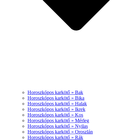
Horoszkópos karkötő » Bak
Horoszkópos karkötő » Bika
Horoszkópos karkötő » Halak
Horoszkópos karkötő » Ikrek
Horoszkópos karkötő » Kos
Horoszkópos karkötő » Mérleg
Horoszkópos karkötő » Nyilas
Horoszkópos karkötő » Oroszlán
Horoszkópos karkötő » Rák