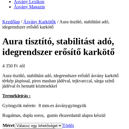
Ásvány Lexikon
Ásvány Magazin
Kezdőlap
/
Ásvány Karkötők
/ Aura tisztító, stabilitást adó,
idegrendszer erősítő karkötő
Aura tisztító, stabilitást adó,
idegrendszer erősítő karkötő
4 350
Ft
-tól
Aura tisztító, stabilitást adó, idegrendszer erősítő ásvány karkötő
térkép jáspissal, piros mashan jádéval, tejkvarccal, sárga színű
jádéval és hematit köztesekkel
Termékleírás :
Gyöngyök mérete: 8 mm-es ásványgyöngyök
Rugalmas, dupla soros, gumis ékszerdamil alapra készül
Méret
Törlés