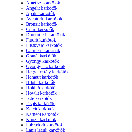
Ametiszt karkötők
Angelit karkötők
Apatit karkötők
Aventurin karkötők
Bronzit karkötők
Citrin karkötők
Dumortierit karkötők
Fluorit karkötők
Füstkvarc karkötők
Garnierit karkötők
Gránát karkötők
Gyöngy karkötők
Gyöngyház karkötők
Hegyikristály karkötők
Hematit karkötők
Hilulit karkötők
Holdkő karkötők
Howlit karkötők
Jáde karkötők
Jáspis karkötők
Kalcit karkötők
Karneol karkötők
Kunzit karkötők
Labradorit karkötők
Lápis lazuli karkötők