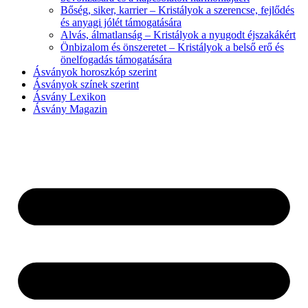
Bőség, siker, karrier – Kristályok a szerencse, fejlődés
és anyagi jólét támogatására
Alvás, álmatlanság – Kristályok a nyugodt éjszakákért
Önbizalom és önszeretet – Kristályok a belső erő és
önelfogadás támogatására
Ásványok horoszkóp szerint
Ásványok színek szerint
Ásvány Lexikon
Ásvány Magazin