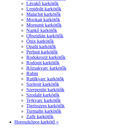
Lávakő karkötők
Lepidolit karkötők
Malachit karkötők
Mookait karkötők
Morganit karkötők
Napkő karkötők
Obszidián karkötők
Ónix karkötők
Opalit karkötők
Prehnit karkötők
Rodokrozit karkötők
Rodonit karkötők
Rózsakvarc karkötők
Rubin
Rutilkvarc karkötők
Szelenit karkötők
Szerpentin karkötők
Szodalit karkötők
Tejkvarc karkötők
Tigrisszem karkötők
Turmalin karkötők
Zafír karkötők
Horoszkópos karkötő »