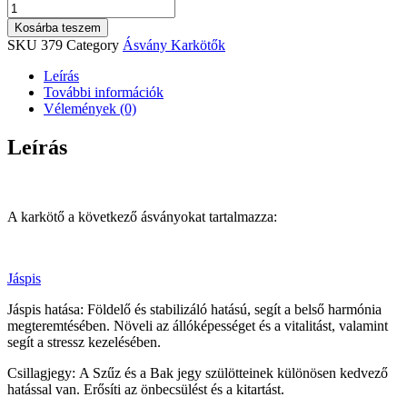
Aura
tisztító,
Kosárba teszem
stabilitást
SKU
379
Category
Ásvány Karkötők
adó,
idegrendszer
Leírás
erősítő
További információk
karkötő
Vélemények (0)
mennyiség
Leírás
A karkötő a következő ásványokat tartalmazza:
Jáspis
Jáspis hatása: Földelő és stabilizáló hatású, segít a belső harmónia
megteremtésében. Növeli az állóképességet és a vitalitást, valamint
segít a stressz kezelésében.
Csillagjegy: A Szűz és a Bak jegy szülötteinek különösen kedvező
hatással van. Erősíti az önbecsülést és a kitartást.