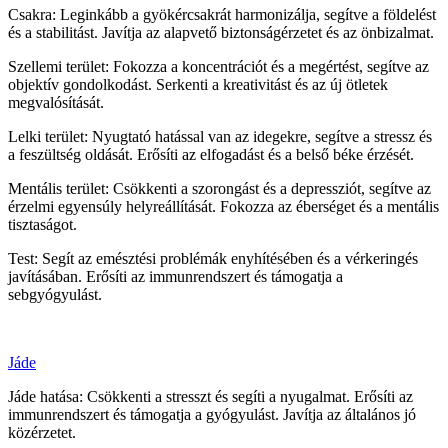
Csakra: Leginkább a gyökércsakrát harmonizálja, segítve a földelést
és a stabilitást. Javítja az alapvető biztonságérzetet és az önbizalmat.
Szellemi terület: Fokozza a koncentrációt és a megértést, segítve az
objektív gondolkodást. Serkenti a kreativitást és az új ötletek
megvalósítását.
Lelki terület: Nyugtató hatással van az idegekre, segítve a stressz és
a feszültség oldását. Erősíti az elfogadást és a belső béke érzését.
Mentális terület: Csökkenti a szorongást és a depressziót, segítve az
érzelmi egyensúly helyreállítását. Fokozza az éberséget és a mentális
tisztaságot.
Test: Segít az emésztési problémák enyhítésében és a vérkeringés
javításában. Erősíti az immunrendszert és támogatja a
sebgyógyulást.
Jáde
Jáde hatása: Csökkenti a stresszt és segíti a nyugalmat. Erősíti az
immunrendszert és támogatja a gyógyulást. Javítja az általános jó
közérzetet.