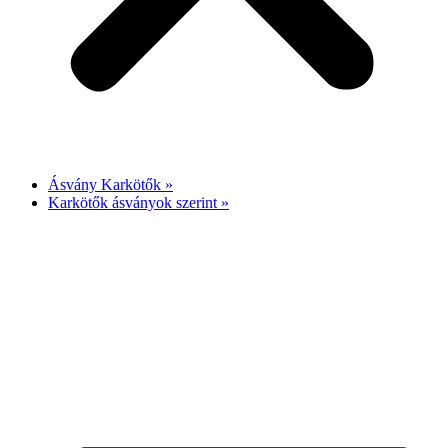
Ásvány Karkötők »
Karkötők ásványok szerint »