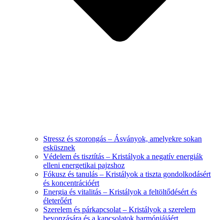
Stressz és szorongás – Ásványok, amelyekre sokan
esküsznek
Védelem és tisztítás – Kristályok a negatív energiák
elleni energetikai pajzshoz
Fókusz és tanulás – Kristályok a tiszta gondolkodásért
és koncentrációért
Energia és vitalitás – Kristályok a feltöltődésért és
életerőért
Szerelem és párkapcsolat – Kristályok a szerelem
bevonzására és a kapcsolatok harmóniájáért