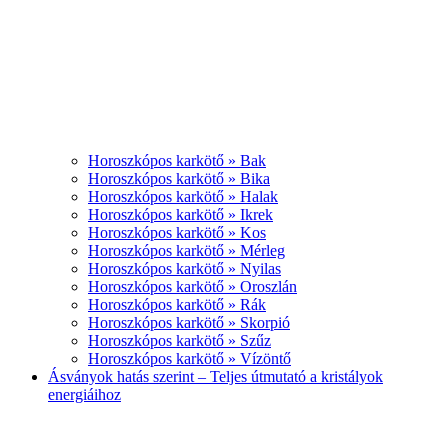
Horoszkópos karkötő » Bak
Horoszkópos karkötő » Bika
Horoszkópos karkötő » Halak
Horoszkópos karkötő » Ikrek
Horoszkópos karkötő » Kos
Horoszkópos karkötő » Mérleg
Horoszkópos karkötő » Nyilas
Horoszkópos karkötő » Oroszlán
Horoszkópos karkötő » Rák
Horoszkópos karkötő » Skorpió
Horoszkópos karkötő » Szűz
Horoszkópos karkötő » Vízöntő
Ásványok hatás szerint – Teljes útmutató a kristályok
energiáihoz