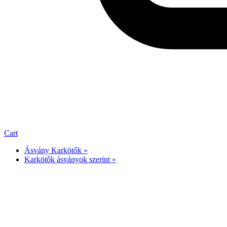
Cart
Ásvány Karkötők »
Karkötők ásványok szerint »