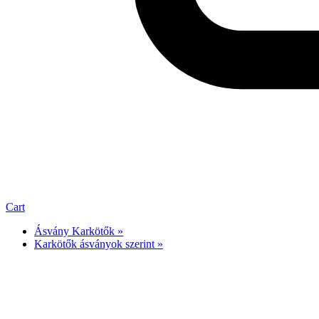
Cart
Ásvány Karkötők »
Karkötők ásványok szerint »