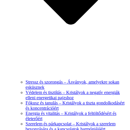
Stressz és szorongás – Ásványok, amelyekre sokan
esküsznek
Védelem és tisztítás – Kristályok a negatív energiák
elleni energetikai pajzshoz
Fókusz és tanulás – Kristályok a tiszta gondolkodásért
és koncentrációért
Energia és vitalitás – Kristályok a feltöltődésért és
életerőért
Szerelem és párkapcsolat – Kristályok a szerelem
bevonzására és a kapcsolatok harmóniájáért