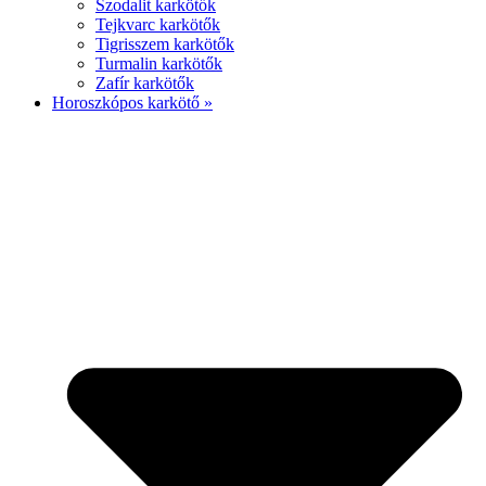
Szodalit karkötők
Tejkvarc karkötők
Tigrisszem karkötők
Turmalin karkötők
Zafír karkötők
Horoszkópos karkötő »