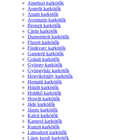
Ametiszt karkötők
Angelit karkötők
Apatit karkötők
Aventurin karkötők
Bronzit karkötők
Citrin karkötők
Dumortierit karkötők
Fluorit karkötők
Füstkvarc karkötők
Garnierit karkötők
Gránát karkötők
Gyöngy karkötők
Gyöngyház karkötők
Hegyikristály karkötők
Hematit karkötők
Hilulit karkötők
Holdkő karkötők
Howlit karkötők
Jáde karkötők
Jáspis karkötők
Kalcit karkötők
Karneol karkötők
Kunzit karkötők
Labradorit karkötők
Lápis lazuli karkötők