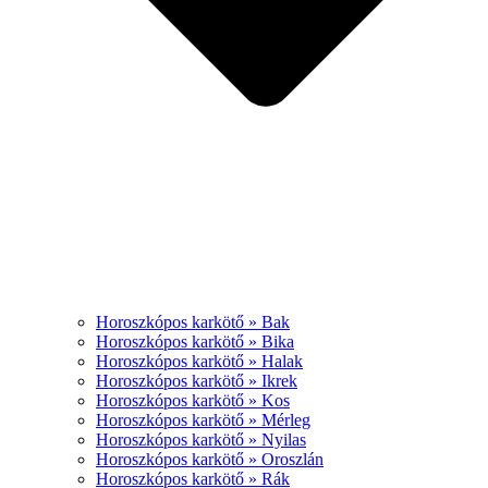
Horoszkópos karkötő » Bak
Horoszkópos karkötő » Bika
Horoszkópos karkötő » Halak
Horoszkópos karkötő » Ikrek
Horoszkópos karkötő » Kos
Horoszkópos karkötő » Mérleg
Horoszkópos karkötő » Nyilas
Horoszkópos karkötő » Oroszlán
Horoszkópos karkötő » Rák