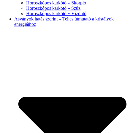
Horoszkópos karkötő » Skorpió
Horoszkópos karkötő » Szűz
Horoszkópos karkötő » Vízöntő
Ásványok hatás szerint – Teljes útmutató a kristályok
energiáihoz