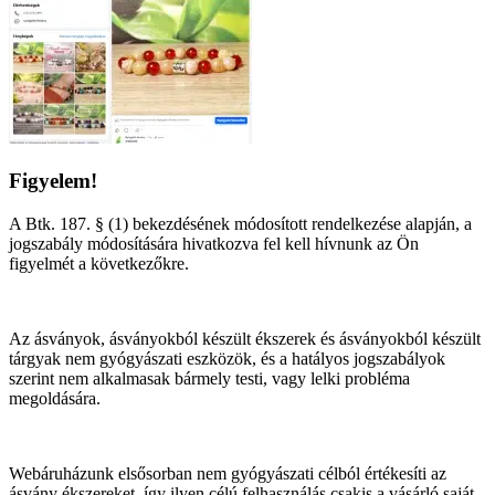
Figyelem!
A Btk. 187. § (1) bekezdésének módosított rendelkezése alapján, a
jogszabály módosítására hivatkozva fel kell hívnunk az Ön
figyelmét a következőkre.
Az ásványok, ásványokból készült ékszerek és ásványokból készült
tárgyak nem gyógyászati eszközök, és a hatályos jogszabályok
szerint nem alkalmasak bármely testi, vagy lelki probléma
megoldására.
Webáruházunk elsősorban nem gyógyászati célból értékesíti az
ásvány ékszereket, így ilyen célú felhasználás csakis a vásárló saját