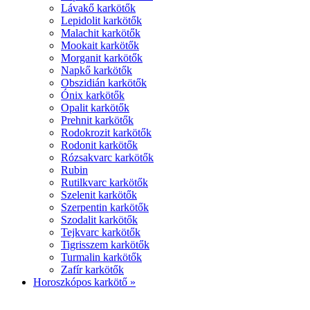
Lávakő karkötők
Lepidolit karkötők
Malachit karkötők
Mookait karkötők
Morganit karkötők
Napkő karkötők
Obszidián karkötők
Ónix karkötők
Opalit karkötők
Prehnit karkötők
Rodokrozit karkötők
Rodonit karkötők
Rózsakvarc karkötők
Rubin
Rutilkvarc karkötők
Szelenit karkötők
Szerpentin karkötők
Szodalit karkötők
Tejkvarc karkötők
Tigrisszem karkötők
Turmalin karkötők
Zafír karkötők
Horoszkópos karkötő »