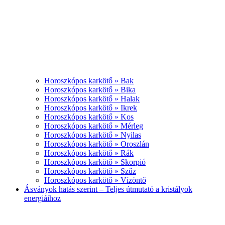
Horoszkópos karkötő » Bak
Horoszkópos karkötő » Bika
Horoszkópos karkötő » Halak
Horoszkópos karkötő » Ikrek
Horoszkópos karkötő » Kos
Horoszkópos karkötő » Mérleg
Horoszkópos karkötő » Nyilas
Horoszkópos karkötő » Oroszlán
Horoszkópos karkötő » Rák
Horoszkópos karkötő » Skorpió
Horoszkópos karkötő » Szűz
Horoszkópos karkötő » Vízöntő
Ásványok hatás szerint – Teljes útmutató a kristályok
energiáihoz