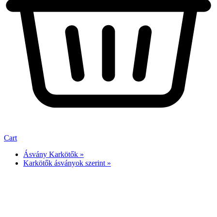
Cart
Ásvány Karkötők »
Karkötők ásványok szerint »