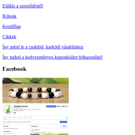
Elállás a szerződéstől
Rólunk
Kezdőlap
Cikkek
Így mérd le a csuklód, karkötő vásárláshoz
Így tudod a kedvezményes kuponkódot felhasználni!
Facebook