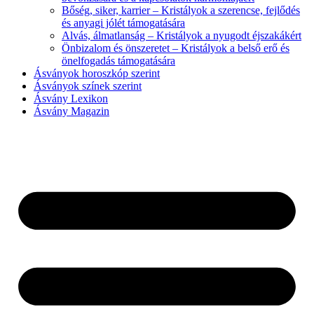
Bőség, siker, karrier – Kristályok a szerencse, fejlődés
és anyagi jólét támogatására
Alvás, álmatlanság – Kristályok a nyugodt éjszakákért
Önbizalom és önszeretet – Kristályok a belső erő és
önelfogadás támogatására
Ásványok horoszkóp szerint
Ásványok színek szerint
Ásvány Lexikon
Ásvány Magazin