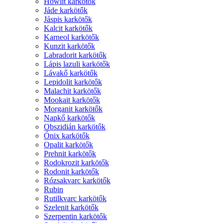
Howlit karkötők
Jáde karkötők
Jáspis karkötők
Kalcit karkötők
Karneol karkötők
Kunzit karkötők
Labradorit karkötők
Lápis lazuli karkötők
Lávakő karkötők
Lepidolit karkötők
Malachit karkötők
Mookait karkötők
Morganit karkötők
Napkő karkötők
Obszidián karkötők
Ónix karkötők
Opalit karkötők
Prehnit karkötők
Rodokrozit karkötők
Rodonit karkötők
Rózsakvarc karkötők
Rubin
Rutilkvarc karkötők
Szelenit karkötők
Szerpentin karkötők