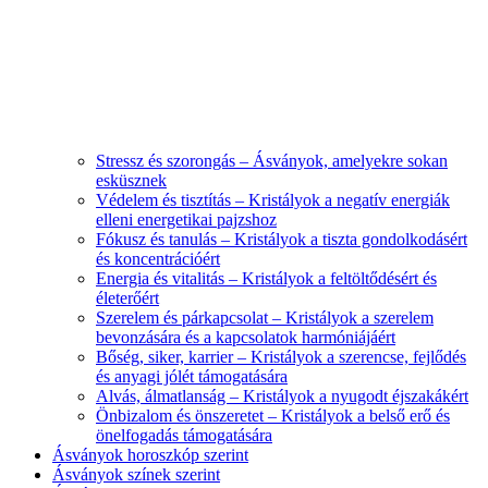
Stressz és szorongás – Ásványok, amelyekre sokan
esküsznek
Védelem és tisztítás – Kristályok a negatív energiák
elleni energetikai pajzshoz
Fókusz és tanulás – Kristályok a tiszta gondolkodásért
és koncentrációért
Energia és vitalitás – Kristályok a feltöltődésért és
életerőért
Szerelem és párkapcsolat – Kristályok a szerelem
bevonzására és a kapcsolatok harmóniájáért
Bőség, siker, karrier – Kristályok a szerencse, fejlődés
és anyagi jólét támogatására
Alvás, álmatlanság – Kristályok a nyugodt éjszakákért
Önbizalom és önszeretet – Kristályok a belső erő és
önelfogadás támogatására
Ásványok horoszkóp szerint
Ásványok színek szerint