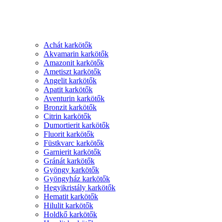
Achát karkötők
Akvamarin karkötők
Amazonit karkötők
Ametiszt karkötők
Angelit karkötők
Apatit karkötők
Aventurin karkötők
Bronzit karkötők
Citrin karkötők
Dumortierit karkötők
Fluorit karkötők
Füstkvarc karkötők
Garnierit karkötők
Gránát karkötők
Gyöngy karkötők
Gyöngyház karkötők
Hegyikristály karkötők
Hematit karkötők
Hilulit karkötők
Holdkő karkötők