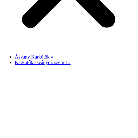
Ásvány Karkötők »
Karkötők ásványok szerint »