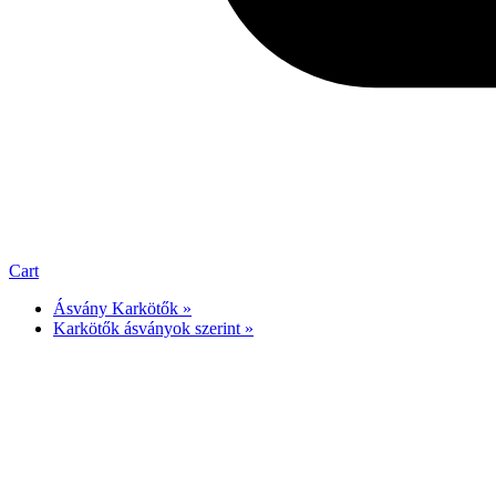
Cart
Ásvány Karkötők »
Karkötők ásványok szerint »