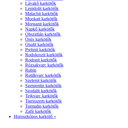
Lávakő karkötők
Lepidolit karkötők
Malachit karkötők
Mookait karkötők
Morganit karkötők
Napkő karkötők
Obszidián karkötők
Ónix karkötők
Opalit karkötők
Prehnit karkötők
Rodokrozit karkötők
Rodonit karkötők
Rózsakvarc karkötők
Rubin
Rutilkvarc karkötők
Szelenit karkötők
Szerpentin karkötők
Szodalit karkötők
Tejkvarc karkötők
Tigrisszem karkötők
Turmalin karkötők
Zafír karkötők
Horoszkópos karkötő »