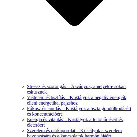
Stressz és szorongás – Ásványok, amelyekre sokan
esküsznek
Védelem és tisztítás – Kristályok a negatív energiák
elleni energetikai pajzshoz
Fókusz és tanulás – Kristályok a tiszta gondolkodásért
és koncentrációért
Energia és vitalitás – Kristályok a feltöltődésért és
életerőért
Szerelem és párkapcsolat – Kristályok a szerelem
bevonzására és a kapcsolatok harmóniájáért