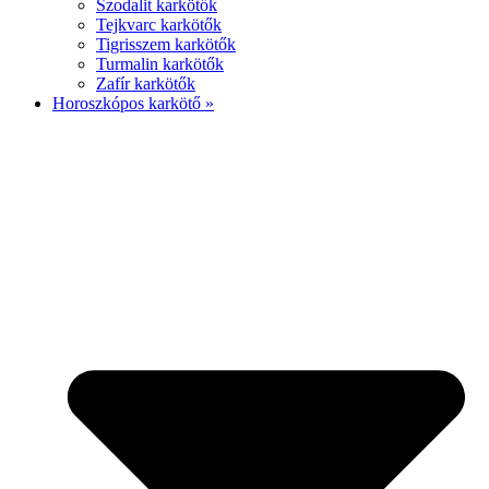
Szodalit karkötők
Tejkvarc karkötők
Tigrisszem karkötők
Turmalin karkötők
Zafír karkötők
Horoszkópos karkötő »