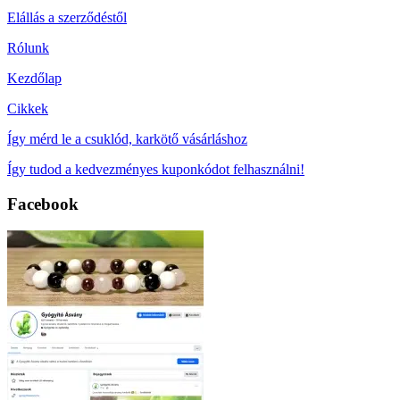
Elállás a szerződéstől
Rólunk
Kezdőlap
Cikkek
Így mérd le a csuklód, karkötő vásárláshoz
Így tudod a kedvezményes kuponkódot felhasználni!
Facebook