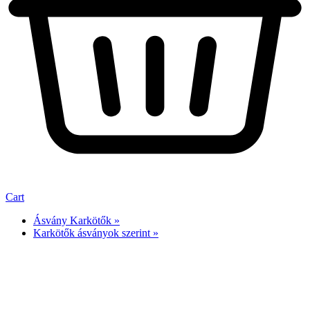
Cart
Ásvány Karkötők »
Karkötők ásványok szerint »