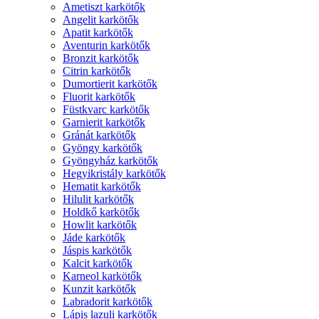
Ametiszt karkötők
Angelit karkötők
Apatit karkötők
Aventurin karkötők
Bronzit karkötők
Citrin karkötők
Dumortierit karkötők
Fluorit karkötők
Füstkvarc karkötők
Garnierit karkötők
Gránát karkötők
Gyöngy karkötők
Gyöngyház karkötők
Hegyikristály karkötők
Hematit karkötők
Hilulit karkötők
Holdkő karkötők
Howlit karkötők
Jáde karkötők
Jáspis karkötők
Kalcit karkötők
Karneol karkötők
Kunzit karkötők
Labradorit karkötők
Lápis lazuli karkötők