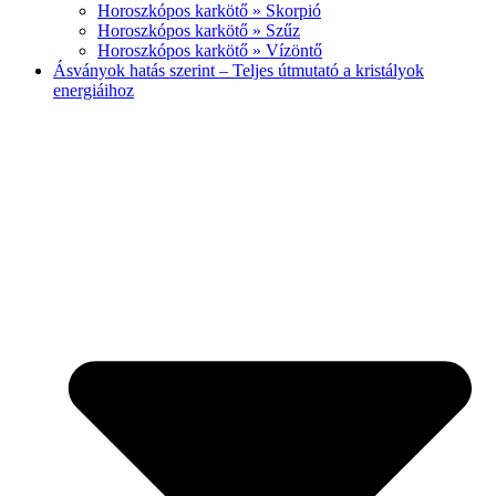
Horoszkópos karkötő » Skorpió
Horoszkópos karkötő » Szűz
Horoszkópos karkötő » Vízöntő
Ásványok hatás szerint – Teljes útmutató a kristályok
energiáihoz