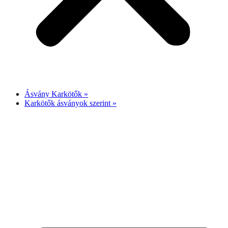
Ásvány Karkötők »
Karkötők ásványok szerint »