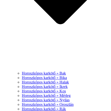
Horoszkópos karkötő » Bak
Horoszkópos karkötő » Bika
Horoszkópos karkötő » Halak
Horoszkópos karkötő » Ikrek
Horoszkópos karkötő » Kos
Horoszkópos karkötő » Mérleg
Horoszkópos karkötő » Nyilas
Horoszkópos karkötő » Oroszlán
Horoszkópos karkötő » Rák