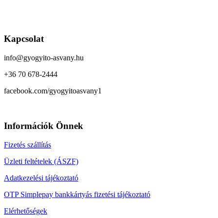
Kapcsolat
info@gyogyito-asvany.hu
+36 70 678-2444
facebook.com/gyogyitoasvany1
Információk Önnek
Fizetés szállítás
Üzleti feltételek (ÁSZF)
Adatkezelési tájékoztató
OTP Simplepay bankkártyás fizetési tájékoztató
Elérhetőségek