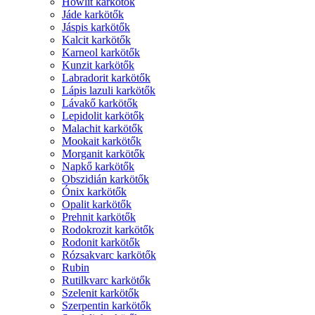
Howlit karkötők
Jáde karkötők
Jáspis karkötők
Kalcit karkötők
Karneol karkötők
Kunzit karkötők
Labradorit karkötők
Lápis lazuli karkötők
Lávakő karkötők
Lepidolit karkötők
Malachit karkötők
Mookait karkötők
Morganit karkötők
Napkő karkötők
Obszidián karkötők
Ónix karkötők
Opalit karkötők
Prehnit karkötők
Rodokrozit karkötők
Rodonit karkötők
Rózsakvarc karkötők
Rubin
Rutilkvarc karkötők
Szelenit karkötők
Szerpentin karkötők