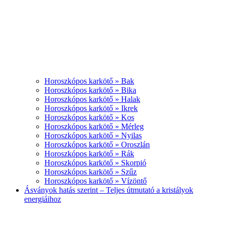
Horoszkópos karkötő » Bak
Horoszkópos karkötő » Bika
Horoszkópos karkötő » Halak
Horoszkópos karkötő » Ikrek
Horoszkópos karkötő » Kos
Horoszkópos karkötő » Mérleg
Horoszkópos karkötő » Nyilas
Horoszkópos karkötő » Oroszlán
Horoszkópos karkötő » Rák
Horoszkópos karkötő » Skorpió
Horoszkópos karkötő » Szűz
Horoszkópos karkötő » Vízöntő
Ásványok hatás szerint – Teljes útmutató a kristályok
energiáihoz