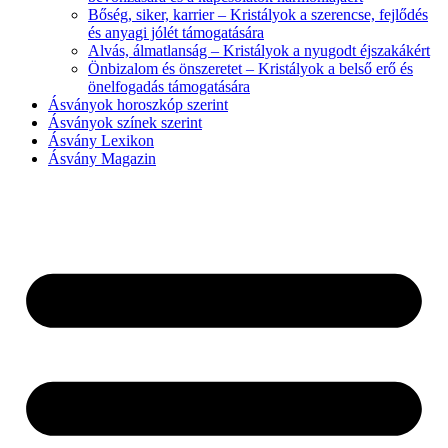
Bőség, siker, karrier – Kristályok a szerencse, fejlődés
és anyagi jólét támogatására
Alvás, álmatlanság – Kristályok a nyugodt éjszakákért
Önbizalom és önszeretet – Kristályok a belső erő és
önelfogadás támogatására
Ásványok horoszkóp szerint
Ásványok színek szerint
Ásvány Lexikon
Ásvány Magazin