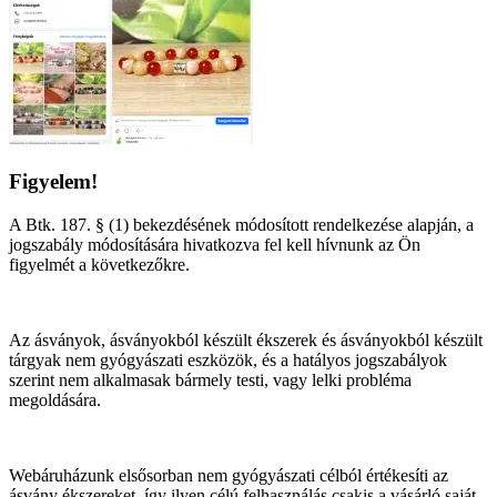
Figyelem!
A Btk. 187. § (1) bekezdésének módosított rendelkezése alapján, a
jogszabály módosítására hivatkozva fel kell hívnunk az Ön
figyelmét a következőkre.
Az ásványok, ásványokból készült ékszerek és ásványokból készült
tárgyak nem gyógyászati eszközök, és a hatályos jogszabályok
szerint nem alkalmasak bármely testi, vagy lelki probléma
megoldására.
Webáruházunk elsősorban nem gyógyászati célból értékesíti az
ásvány ékszereket, így ilyen célú felhasználás csakis a vásárló saját