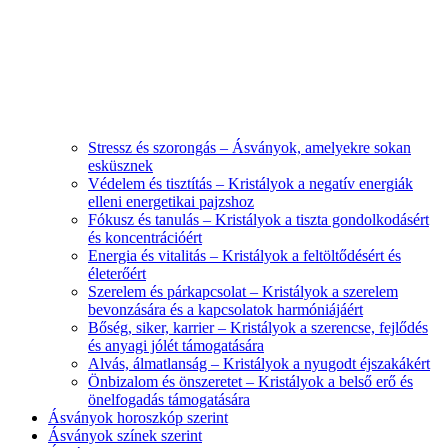
Stressz és szorongás – Ásványok, amelyekre sokan
esküsznek
Védelem és tisztítás – Kristályok a negatív energiák
elleni energetikai pajzshoz
Fókusz és tanulás – Kristályok a tiszta gondolkodásért
és koncentrációért
Energia és vitalitás – Kristályok a feltöltődésért és
életerőért
Szerelem és párkapcsolat – Kristályok a szerelem
bevonzására és a kapcsolatok harmóniájáért
Bőség, siker, karrier – Kristályok a szerencse, fejlődés
és anyagi jólét támogatására
Alvás, álmatlanság – Kristályok a nyugodt éjszakákért
Önbizalom és önszeretet – Kristályok a belső erő és
önelfogadás támogatására
Ásványok horoszkóp szerint
Ásványok színek szerint