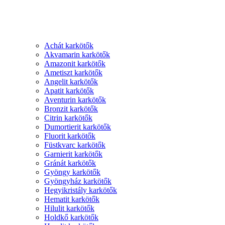
Achát karkötők
Akvamarin karkötők
Amazonit karkötők
Ametiszt karkötők
Angelit karkötők
Apatit karkötők
Aventurin karkötők
Bronzit karkötők
Citrin karkötők
Dumortierit karkötők
Fluorit karkötők
Füstkvarc karkötők
Garnierit karkötők
Gránát karkötők
Gyöngy karkötők
Gyöngyház karkötők
Hegyikristály karkötők
Hematit karkötők
Hilulit karkötők
Holdkő karkötők