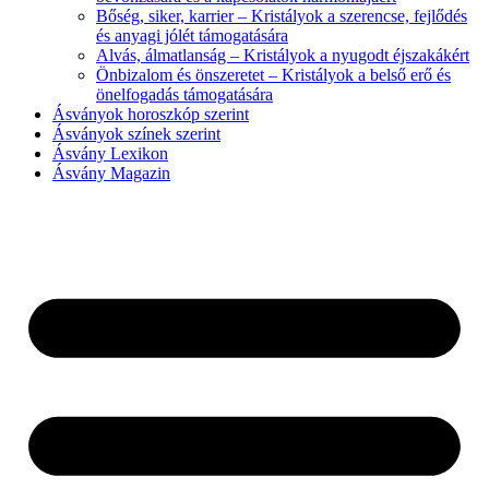
Bőség, siker, karrier – Kristályok a szerencse, fejlődés
és anyagi jólét támogatására
Alvás, álmatlanság – Kristályok a nyugodt éjszakákért
Önbizalom és önszeretet – Kristályok a belső erő és
önelfogadás támogatására
Ásványok horoszkóp szerint
Ásványok színek szerint
Ásvány Lexikon
Ásvány Magazin