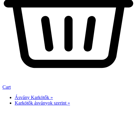
Cart
Ásvány Karkötők »
Karkötők ásványok szerint »