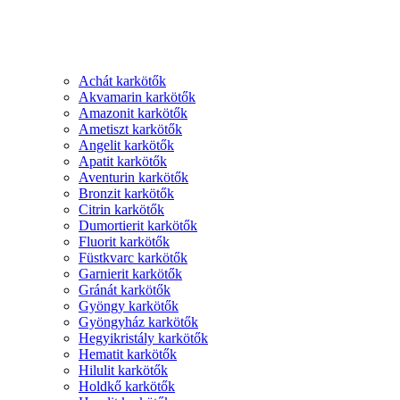
Achát karkötők
Akvamarin karkötők
Amazonit karkötők
Ametiszt karkötők
Angelit karkötők
Apatit karkötők
Aventurin karkötők
Bronzit karkötők
Citrin karkötők
Dumortierit karkötők
Fluorit karkötők
Füstkvarc karkötők
Garnierit karkötők
Gránát karkötők
Gyöngy karkötők
Gyöngyház karkötők
Hegyikristály karkötők
Hematit karkötők
Hilulit karkötők
Holdkő karkötők