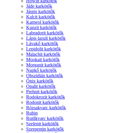
Howlit karkötők
Jáde karkötők
Jáspis karkötők
Kalcit karkötők
Karneol karkötők
Kunzit karkötők
Labradorit karkötők
Lápis lazuli karkötők
Lávakő karkötők
Lepidolit karkötők
Malachit karkötők
Mookait karkötők
Morganit karkötők
Napkő karkötők
Obszidián karkötők
Ónix karkötők
Opalit karkötők
Prehnit karkötők
Rodokrozit karkötők
Rodonit karkötők
Rózsakvarc karkötők
Rubin
Rutilkvarc karkötők
Szelenit karkötők
Szerpentin karkötők