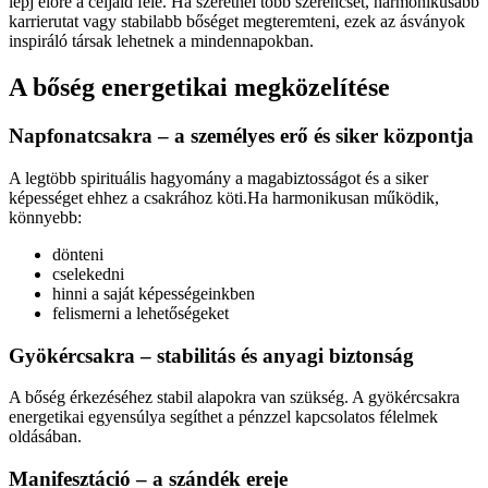
lépj előre a céljaid felé. Ha szeretnél több szerencsét, harmonikusabb
karrierutat vagy stabilabb bőséget megteremteni, ezek az ásványok
inspiráló társak lehetnek a mindennapokban.
A bőség energetikai megközelítése
Napfonatcsakra – a személyes erő és siker központja
A legtöbb spirituális hagyomány a magabiztosságot és a siker
képességet ehhez a csakrához köti.Ha harmonikusan működik,
könnyebb:
dönteni
cselekedni
hinni a saját képességeinkben
felismerni a lehetőségeket
Gyökércsakra – stabilitás és anyagi biztonság
A bőség érkezéséhez stabil alapokra van szükség. A gyökércsakra
energetikai egyensúlya segíthet a pénzzel kapcsolatos félelmek
oldásában.
Manifesztáció – a szándék ereje