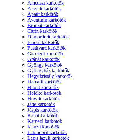
Ametiszt karkötők
Angelit karkötők
Apatit karkötők
Aventurin karkötők
Bronzit karkötők
Citrin karkötők
Dumortierit karkötők
Fluorit karkötők
Füstkvarc karkötők
Garnierit karkötők
Gránát karkötők
Gyöngy karkötők
Gyöngyház karkötők
Hegyikristály karkötők
Hematit karkötők
Hilulit karkötők
Holdkő karkötők
Howlit karkötők
Jáde karkötők
Jáspis karkötők
Kalcit karkötők
Karneol karkötők
Kunzit karkötők
Labradorit karkötők
Lápis lazuli karkötők