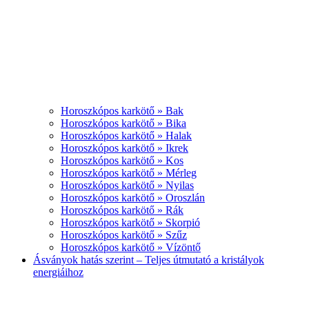
Horoszkópos karkötő » Bak
Horoszkópos karkötő » Bika
Horoszkópos karkötő » Halak
Horoszkópos karkötő » Ikrek
Horoszkópos karkötő » Kos
Horoszkópos karkötő » Mérleg
Horoszkópos karkötő » Nyilas
Horoszkópos karkötő » Oroszlán
Horoszkópos karkötő » Rák
Horoszkópos karkötő » Skorpió
Horoszkópos karkötő » Szűz
Horoszkópos karkötő » Vízöntő
Ásványok hatás szerint – Teljes útmutató a kristályok
energiáihoz