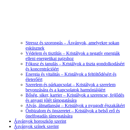
Stressz és szorongás – Ásványok, amelyekre sokan
esküsznek
Védelem és tisztítás – Kristályok a negatív energiák
elleni energetikai pajzshoz
Fókusz és tanulás – Kristályok a tiszta gondolkodásért
és koncentrációért
Energia és vitalitás – Kristályok a feltöltődésért és
életerőért
Szerelem és párkapcsolat – Kristályok a szerelem
bevonzására és a kapcsolatok harmóniájáért
Bőség, siker, karrier – Kristályok a szerencse, fejlődés
és anyagi jólét támogatására
Alvás, álmatlanság – Kristályok a nyugodt éjszakákért
Önbizalom és önszeretet – Kristályok a belső erő és
önelfogadás támogatására
Ásványok horoszkóp szerint
Ásványok színek szerint