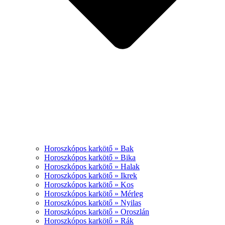
Horoszkópos karkötő » Bak
Horoszkópos karkötő » Bika
Horoszkópos karkötő » Halak
Horoszkópos karkötő » Ikrek
Horoszkópos karkötő » Kos
Horoszkópos karkötő » Mérleg
Horoszkópos karkötő » Nyilas
Horoszkópos karkötő » Oroszlán
Horoszkópos karkötő » Rák