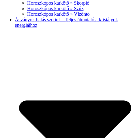
Horoszkópos karkötő » Skorpió
Horoszkópos karkötő » Szűz
Horoszkópos karkötő » Vízöntő
Ásványok hatás szerint – Teljes útmutató a kristályok
energiáihoz