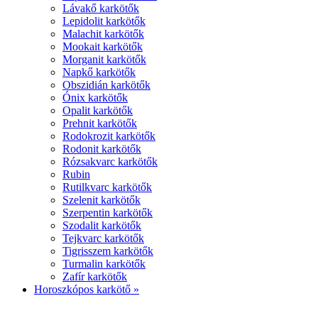
Lávakő karkötők
Lepidolit karkötők
Malachit karkötők
Mookait karkötők
Morganit karkötők
Napkő karkötők
Obszidián karkötők
Ónix karkötők
Opalit karkötők
Prehnit karkötők
Rodokrozit karkötők
Rodonit karkötők
Rózsakvarc karkötők
Rubin
Rutilkvarc karkötők
Szelenit karkötők
Szerpentin karkötők
Szodalit karkötők
Tejkvarc karkötők
Tigrisszem karkötők
Turmalin karkötők
Zafír karkötők
Horoszkópos karkötő »