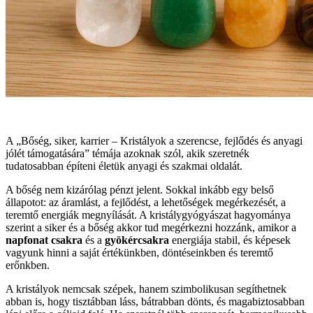
A „Bőség, siker, karrier – Kristályok a szerencse, fejlődés és anyagi
jólét támogatására” témája azoknak szól, akik szeretnék
tudatosabban építeni életük anyagi és szakmai oldalát.
A bőség nem kizárólag pénzt jelent. Sokkal inkább egy belső
állapotot: az áramlást, a fejlődést, a lehetőségek megérkezését, a
teremtő energiák megnyílását. A kristálygyógyászat hagyománya
szerint a siker és a bőség akkor tud megérkezni hozzánk, amikor a
napfonat csakra
és a
gyökércsakra
energiája stabil, és képesek
vagyunk hinni a saját értékünkben, döntéseinkben és teremtő
erőnkben.
A kristályok nemcsak szépek, hanem szimbolikusan segíthetnek
abban is, hogy tisztábban láss, bátrabban dönts, és magabiztosabban