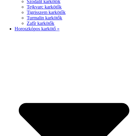
Szodalit karkötők
Tejkvarc karkötők
Tigrisszem karkötők
Turmalin karkötők
Zafír karkötők
Horoszkópos karkötő »