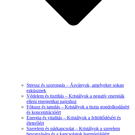
Stressz és szorongás – Ásványok, amelyekre sokan
esküsznek
Védelem és tisztítás – Kristályok a negatív energiák
elleni energetikai pajzshoz
Fókusz és tanulás – Kristályok a tiszta gondolkodásért
és koncentrációért
Energia és vitalitás – Kristályok a feltöltődésért és
életerőért
Szerelem és párkapcsolat – Kristályok a szerelem
bevonzására és a kapcsolatok harmóniájáért