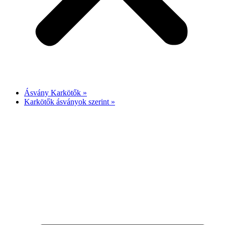
Ásvány Karkötők »
Karkötők ásványok szerint »