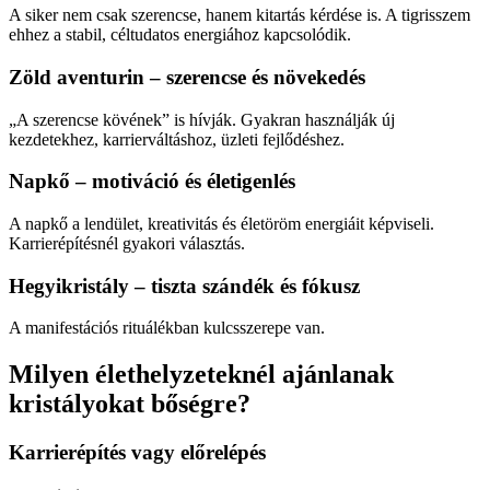
A siker nem csak szerencse, hanem kitartás kérdése is. A tigrisszem
ehhez a stabil, céltudatos energiához kapcsolódik.
Zöld aventurin – szerencse és növekedés
„A szerencse kövének” is hívják. Gyakran használják új
kezdetekhez, karrierváltáshoz, üzleti fejlődéshez.
Napkő – motiváció és életigenlés
A napkő a lendület, kreativitás és életöröm energiáit képviseli.
Karrierépítésnél gyakori választás.
Hegyikristály – tiszta szándék és fókusz
A manifestációs rituálékban kulcsszerepe van.
Milyen élethelyzeteknél ajánlanak
kristályokat bőségre?
Karrierépítés vagy előrelépés